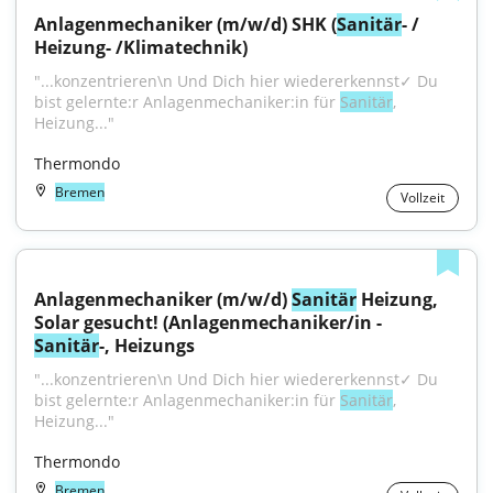
Anlagenmechaniker (m/w/d) SHK (
Sanitär
- / 
Heizung- /Klimatechnik)
"...konzentrieren\n Und Dich hier wiedererkennst✓ Du 
bist gelernte:r Anlagenmechaniker:in für 
Sanitär
, 
Heizung..."
Thermondo
Bremen
Vollzeit
Anlagenmechaniker (m/w/d) 
Sanitär
 Heizung, 
Solar gesucht! (Anlagenmechaniker/in - 
Sanitär
-, Heizungs
"...konzentrieren\n Und Dich hier wiedererkennst✓ Du 
bist gelernte:r Anlagenmechaniker:in für 
Sanitär
, 
Heizung..."
Thermondo
Bremen