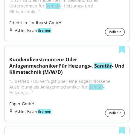
"...Wir sind ein modernes, mittelständisches 
Unternehmen für 
Sanitär
-, Heizungs- und 
Klimatechnik..."
Friedrich Lindhorst GmbH
Achim, Raum
Bremen
Vollzeit
Kundendienstmonteur Oder 
Anlagenmechaniker Für Heizungs-, 
Sanitär
- Und 
Klimatechnik (M/W/D)
"...Betrieb • Du verfügst über eine abgeschlossene 
Ausbildung als Anlagenmechaniker für 
Sanitär
-, 
Heizungs..."
Füger GmbH
Achim, Raum
Bremen
Vollzeit