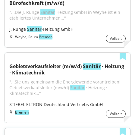
Bürofachkraft (m/w/d)
"...Die J. Runge 
Sanitär
-Heizung GmbH in Weyhe ist ein 
etabliertes Unternehmen..."
J. Runge 
Sanitär
-Heizung GmbH
Weyhe, Raum
Bremen
Vollzeit
Gebietsverkaufsleiter (m/w/d) 
Sanitär
 · Heizung 
· Klimatechnik
"...Sie uns gemeinsam die Energiewende vorantreiben! 
Gebietsverkaufsleiter (m/w/d) 
Sanitär
 · Heizung · 
Klimatechnik..."
STIEBEL ELTRON Deutschland Vertriebs GmbH
Bremen
Vollzeit