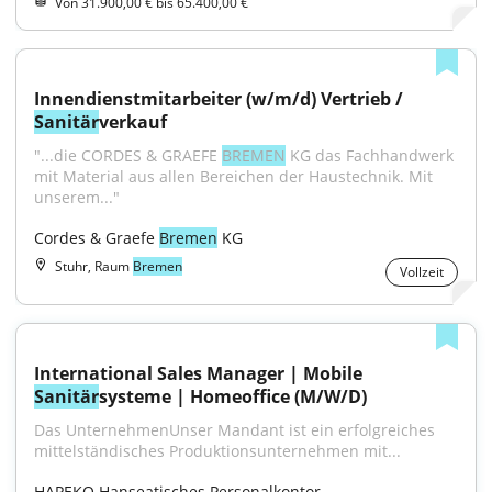
Von 31.900,00 € bis 65.400,00 €
Innendienstmitarbeiter (w/m/d) Vertrieb / 
Sanitär
verkauf
"...die CORDES & GRAEFE 
BREMEN
 KG das Fachhandwerk 
mit Material aus allen Bereichen der Haustechnik. Mit 
unserem..."
Cordes & Graefe 
Bremen
 KG
Stuhr, Raum
Bremen
Vollzeit
International Sales Manager | Mobile 
Sanitär
systeme | Homeoffice (M/W/D)
Das UnternehmenUnser Mandant ist ein erfolgreiches 
mittelständisches Produktionsunternehmen mit...
HAPEKO Hanseatisches Personalkontor