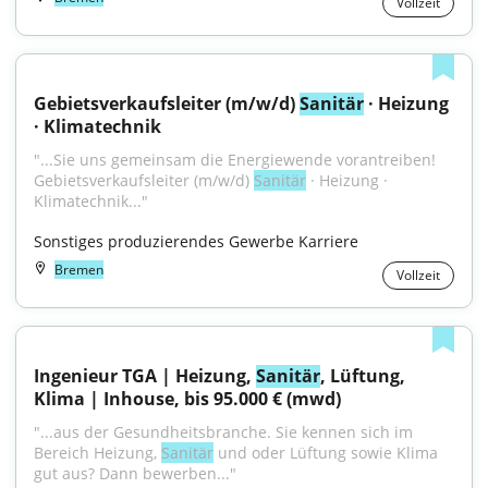
Vollzeit
Gebietsverkaufsleiter (m/w/d) 
Sanitär
 · Heizung 
· Klimatechnik
"...Sie uns gemeinsam die Energiewende vorantreiben! 
Gebietsverkaufsleiter (m/w/d) 
Sanitär
 · Heizung · 
Klimatechnik..."
Sonstiges produzierendes Gewerbe Karriere
Bremen
Vollzeit
Ingenieur TGA | Heizung, 
Sanitär
, Lüftung, 
Klima | Inhouse, bis 95.000 € (mwd)
"...aus der Gesundheitsbranche. Sie kennen sich im 
Bereich Heizung, 
Sanitär
 und oder Lüftung sowie Klima 
gut aus? Dann bewerben..."