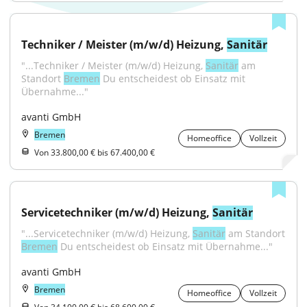
Techniker / Meister (m/w/d) Heizung, 
Sanitär
"...Techniker / Meister (m/w/d) Heizung, 
Sanitär
 am 
Standort 
Bremen
 Du entscheidest ob Einsatz mit 
Übernahme..."
avanti GmbH
Bremen
Homeoffice
Vollzeit
Von 33.800,00 € bis 67.400,00 €
Servicetechniker (m/w/d) Heizung, 
Sanitär
"...Servicetechniker (m/w/d) Heizung, 
Sanitär
 am Standort 
Bremen
 Du entscheidest ob Einsatz mit Übernahme..."
avanti GmbH
Bremen
Homeoffice
Vollzeit