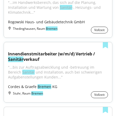
"...im Handwerksbereich, das sich auf die Planung, 
Installation und Wartung von 
Sanitär
-, Heizungs- und 
Klimatechnik..."
Rogowski Haus- und Gebäudetechnik GmbH
Thedinghausen, Raum
Bremen
Vollzeit
Innendienstmitarbeiter (w/m/d) Vertrieb / 
Sanitär
verkauf
"...bis zur Auftragsabwicklung und -betreuung im 
Bereich 
Sanitär
 und Installation, auch bei schwierigen 
Aufgabenstellungen Kunden..."
Cordes & Graefe 
Bremen
 KG
Stuhr, Raum
Bremen
Vollzeit