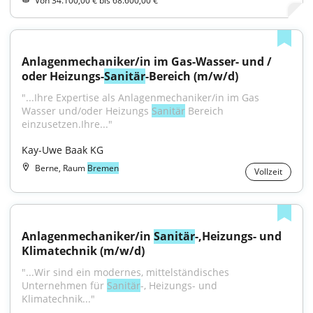
Von 34.100,00 € bis 68.600,00 €
Anlagenmechaniker/in im Gas-Wasser- und / 
oder Heizungs-
Sanitär
-Bereich (m/w/d)
"...Ihre Expertise als Anlagenmechaniker/in im Gas 
Wasser und/oder Heizungs 
Sanitär
 Bereich 
einzusetzen.Ihre..."
Kay-Uwe Baak KG
Berne, Raum
Bremen
Vollzeit
Anlagenmechaniker/in 
Sanitär
-,Heizungs- und 
Klimatechnik (m/w/d)
"...Wir sind ein modernes, mittelständisches 
Unternehmen für 
Sanitär
-, Heizungs- und 
Klimatechnik..."