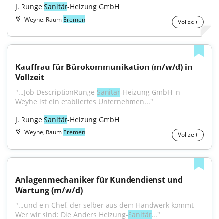
J. Runge 
Sanitär
-Heizung GmbH
Weyhe, Raum
Bremen
Vollzeit
Kauffrau für Bürokommunikation (m/w/d) in 
Vollzeit
"...Job DescriptionRunge 
Sanitär
-Heizung GmbH in 
Weyhe ist ein etabliertes Unternehmen..."
J. Runge 
Sanitär
-Heizung GmbH
Weyhe, Raum
Bremen
Vollzeit
Anlagenmechaniker für Kundendienst und 
Wartung (m/w/d)
"...und ein Chef, der selber aus dem Handwerk kommt 
Wer wir sind: Die Anders Heizung-
Sanitär
..."