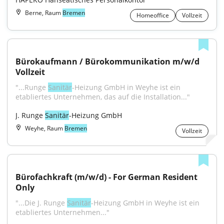
Berne, Raum
Bremen
Homeoffice
Vollzeit
Bürokaufmann / Bürokommunikation m/w/d 
Vollzeit
"...Runge 
Sanitär
-Heizung GmbH in Weyhe ist ein 
etabliertes Unternehmen, das auf die Installation..."
J. Runge 
Sanitär
-Heizung GmbH
Weyhe, Raum
Bremen
Vollzeit
Bürofachkraft (m/w/d) - For German Resident 
Only
"...Die J. Runge 
Sanitär
-Heizung GmbH in Weyhe ist ein 
etabliertes Unternehmen..."