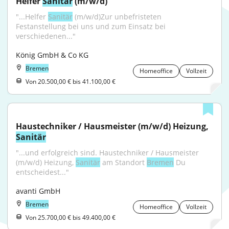
Helfer 
Sanitär
 (m/w/d)
"...Helfer 
Sanitär
 (m/w/d)Zur unbefristeten 
Festanstellung bei uns und zum Einsatz bei 
verschiedenen..."
König GmbH & Co KG
Bremen
Homeoffice
Vollzeit
Von 20.500,00 € bis 41.100,00 €
Haustechniker / Hausmeister (m/w/d) Heizung, 
Sanitär
"...und erfolgreich sind. Haustechniker / Hausmeister 
(m/w/d) Heizung, 
Sanitär
 am Standort 
Bremen
 Du 
entscheidest..."
avanti GmbH
Bremen
Homeoffice
Vollzeit
Von 25.700,00 € bis 49.400,00 €