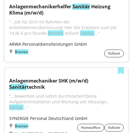
Anlagenmechanikerhelfer 
Sanitär
 Heizung 
Klima (m/w/d)
"...Job für Dich im Rahmen der 
Arbeitnehmerüberlassung! Hier die Eckdaten zum Job 
14,96 € pro Stunde 
Bremen
 Vollzeit 
Sanitär
..."
ARWA Personaldienstleistungen GmbH
Bremen
Vollzeit
Anlagenmechaniker SHK (m/w/d) 
Sanitär
technik
"...bewerben und sofort durchstarten!Deine 
AufgabenInstallation und Wartung von Heizungs-, 
Sanitär
..."
SYNERGIE Personal Deutschland GmbH
Bremen
Homeoffice
Vollzeit