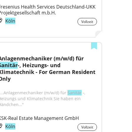
Fresenius Health Services Deutschland-UKK 
Projektgesellschaft m.b.H.
Köln
Vollzeit
Anlagenmechaniker (m/w/d) für 
Sanitär
-, Heizungs- und 
Klimatechnik - For German Resident 
Only
"...Anlagenmechaniker (m/w/d) für 
Sanitär
 -, 
Heizungs und Klimatechnik Sie haben ein 
Händchen..."
KSK-Real Estate Management GmbH
Köln
Vollzeit