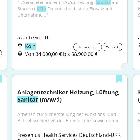
"...Servicetechniker (m/w/d) Heizung, 
Sanitär
 am 
Standort 
Köln
 Du entscheidest ob Einsatz mit 
Übernahme..."
avanti GmbH
Köln
Homeoffice
Vollzeit
Von 34.000,00 € bis 68.900,00 €
Anlagentechniker Heizung, Lüftung, 
Sanitär
 (m/w/d)
Arbeiten zur Sicherstellung der Funktions- und 
"
Betriebssicherheit der Haustechnik sowie deren...
Fresenius Health Services Deutschland-UKK 