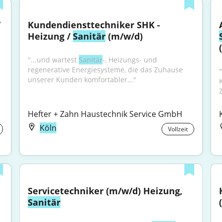
 
Kundendiensttechniker SHK - 
Heizung / 
Sanitär
 (m/w/d)
"...und wartest 
Sanitär
-, Heizungs- und 
regenerative Energiesysteme, die das Zuhause 
 
"
unserer Kunden komfortabler..."
Hefter + Zahn Haustechnik Service GmbH
Köln
Vollzeit
Servicetechniker (m/w/d) Heizung, 
Sanitär