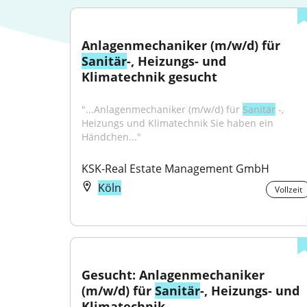
Anlagenmechaniker (m/w/d) für 
Sanitär
-, Heizungs- und 
Klimatechnik gesucht
"...Anlagenmechaniker (m/w/d) für 
Sanitär
 -, 
Heizungs und Klimatechnik Sie haben ein 
Händchen..."
KSK-Real Estate Management GmbH
Köln
Vollzeit
Gesucht: Anlagenmechaniker 
(m/w/d) für 
Sanitär
-, Heizungs- und 
Klimatechnik