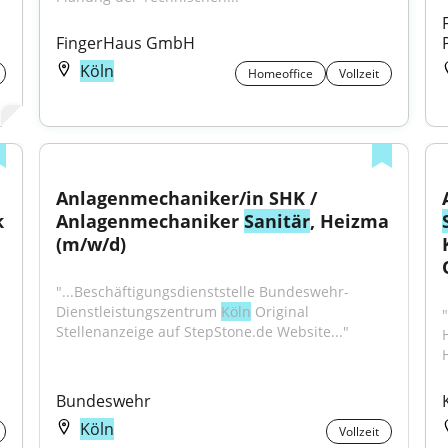
FingerHaus GmbH
Köln
Homeoffice
Vollzeit
Anlagenmechaniker/in SHK / 
 
Anlagenmechaniker 
Sanitär
, Heizma 
(m/w/d)
"...Beschäftigungsdienststelle Bundeswehr-
Dienstleistungszentrum 
Köln
 Original 
Stellenanzeige auf StepStone.de Website..."
Bundeswehr
Köln
Vollzeit