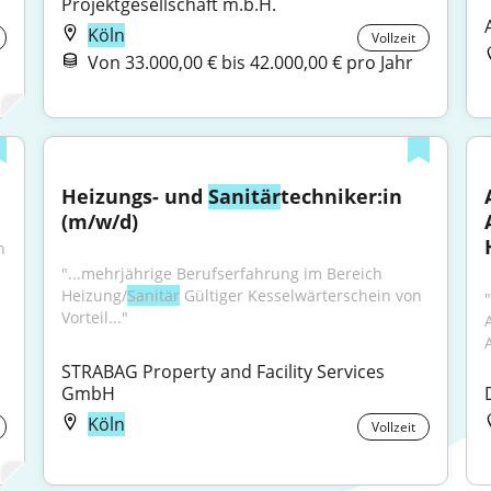
Projektgesellschaft m.b.H.
Köln
Vollzeit
Von 33.000,00 € bis 42.000,00 € pro Jahr
Heizungs- und 
Sanitär
techniker:in 
(m/w/d)
 
"...mehrjährige Berufserfahrung im Bereich 
Heizung/
Sanitär
 Gültiger Kesselwärterschein von 
Vorteil..."
STRABAG Property and Facility Services 
GmbH
Köln
Vollzeit