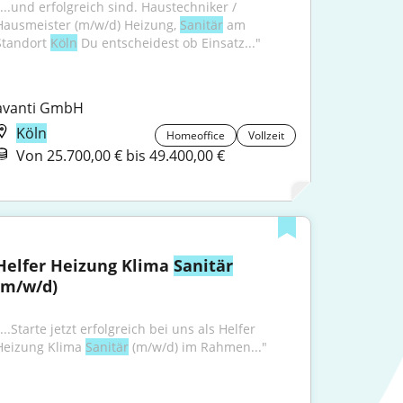
"...und erfolgreich sind. Haustechniker / 
Hausmeister (m/w/d) Heizung, 
Sanitär
 am 
Standort 
Köln
 Du entscheidest ob Einsatz..."
avanti GmbH
Köln
Homeoffice
Vollzeit
Von 25.700,00 € bis 49.400,00 €
Helfer Heizung Klima 
Sanitär
(m/w/d)
...Starte jetzt erfolgreich bei uns als Helfer 
Heizung Klima 
Sanitär
 (m/w/d) im Rahmen..."