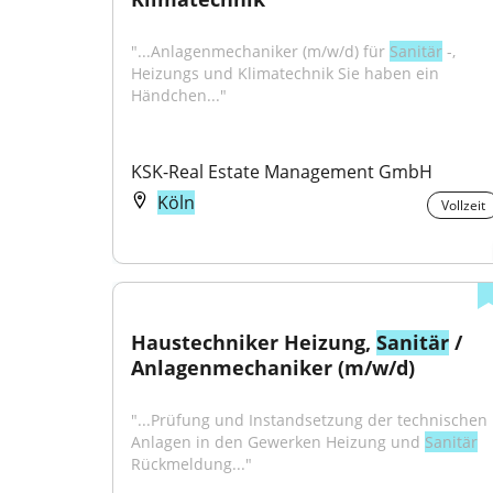
"...Anlagenmechaniker (m/w/d) für 
Sanitär
 -, 
Heizungs und Klimatechnik Sie haben ein 
Händchen..."
KSK-Real Estate Management GmbH
Köln
Vollzeit
Haustechniker Heizung, 
Sanitär
 / 
Anlagenmechaniker (m/w/d)
"...Prüfung und Instandsetzung der technischen 
Anlagen in den Gewerken Heizung und 
Sanitär
Rückmeldung..."