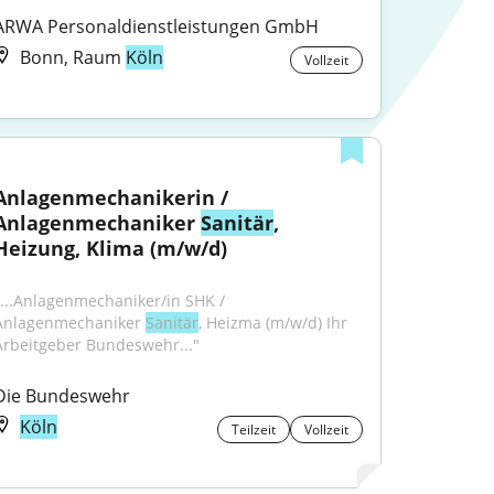
ARWA Personaldienstleistungen GmbH
Bonn, Raum
Köln
Vollzeit
Anlagenmechanikerin / 
Anlagenmechaniker 
Sanitär
, 
Heizung, Klima (m/w/d)
"...Anlagenmechaniker/in SHK / 
Anlagenmechaniker 
Sanitär
, Heizma (m/w/d) Ihr 
Arbeitgeber Bundeswehr..."
Die Bundeswehr
Köln
Teilzeit
Vollzeit