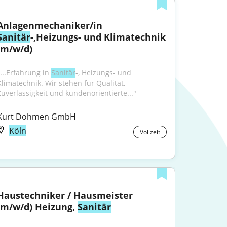
Anlagenmechaniker/in 
Sanitär
-,Heizungs- und Klimatechnik 
(m/w/d)
...Erfahrung in 
Sanitär
-, Heizungs- und 
Klimatechnik. Wir stehen für Qualität, 
Zuverlässigkeit und kundenorientierte..."
Kurt Dohmen GmbH
Köln
Vollzeit
Haustechniker / Hausmeister 
(m/w/d) Heizung, 
Sanitär