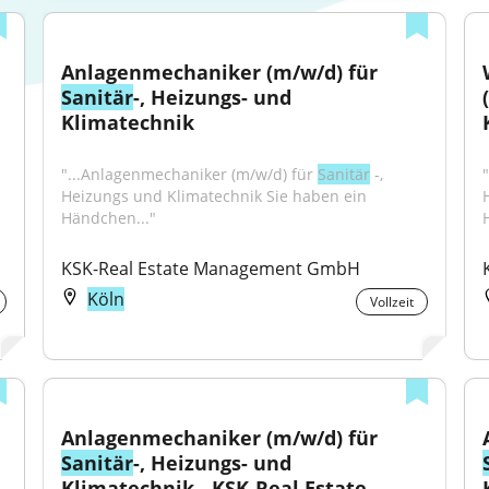
Anlagenmechaniker (m/w/d) für 
Sanitär
-, Heizungs- und 
Klimatechnik
"...Anlagenmechaniker (m/w/d) für 
Sanitär
 -, 
Heizungs und Klimatechnik Sie haben ein 
Händchen..."
KSK-Real Estate Management GmbH
Köln
Vollzeit
Anlagenmechaniker (m/w/d) für 
Sanitär
-, Heizungs- und 
Klimatechnik - KSK-Real Estate 