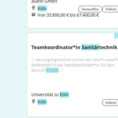
avanti GmbH
Köln
Homeoffice
Vollzeit
Von 33.800,00 € bis 67.400,00 €
Teamkoordinator*in 
Sanitär
technik
"...Versorgungstechnik suchen wir eine*n neue*n
Mitarbeiter*in als Teamkoordinator*in für den 
Bereich 
Sanitär
..."
Universität zu 
Köln
Köln
Vollzeit