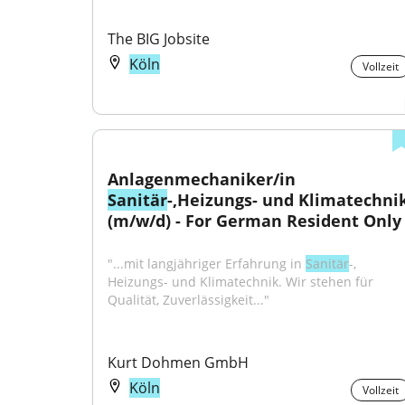
The BIG Jobsite
Köln
Vollzeit
Anlagenmechaniker/in 
Sanitär
-,Heizungs- und Klimatechnik
(m/w/d) - For German Resident Only
"...mit langjähriger Erfahrung in 
Sanitär
-, 
Heizungs- und Klimatechnik. Wir stehen für 
Qualität, Zuverlässigkeit..."
Kurt Dohmen GmbH
Köln
Vollzeit