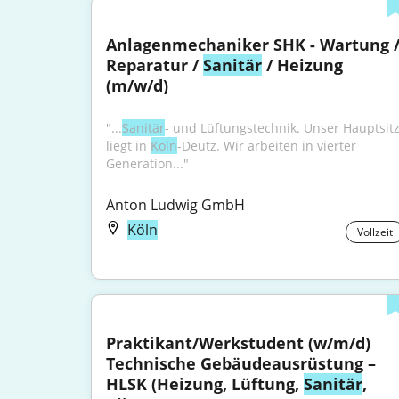
Anlagenmechaniker SHK - Wartung /
Reparatur / 
Sanitär
 / Heizung 
(m/w/d)
"...
Sanitär
- und Lüftungstechnik. Unser Hauptsitz
liegt in 
Köln
-Deutz. Wir arbeiten in vierter 
Generation..."
Anton Ludwig GmbH
Köln
Vollzeit
Praktikant/Werkstudent (w/m/d) 
Technische Gebäudeausrüstung – 
HLSK (Heizung, Lüftung, 
Sanitär
, 