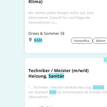
Klima)
Wir stehen jeden Morgen dafür auf, eine 
lebenswerte Zukunft für nachfolgende 
Generationen zu...
Drees & Sommer SE
Köln
Homeoffice
Vollzeit
Techniker / Meister (m/w/d) 
Heizung, 
Sanitär
"...Techniker / Meister (m/w/d) Heizung, 
Sanitär
am Standort 
Köln
 Du entscheidest ob Einsatz mit 
Übernahme..."