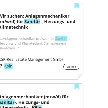
Wir suchen: Anlagenmechaniker 
(m/w/d) für 
Sanitär
-, Heizungs- und 
Klimatechnik
"...Anlagenmechaniker (m/w/d) für 
Sanitär
 -, 
Heizungs und Klimatechnik Sie haben ein 
Händchen..."
KSK-Real Estate Management GmbH
Köln
Vollzeit
Anlagenmechaniker (m/w/d) für 
Sanitär
-, Heizungs- und 
Klimatechnik - 
Köln