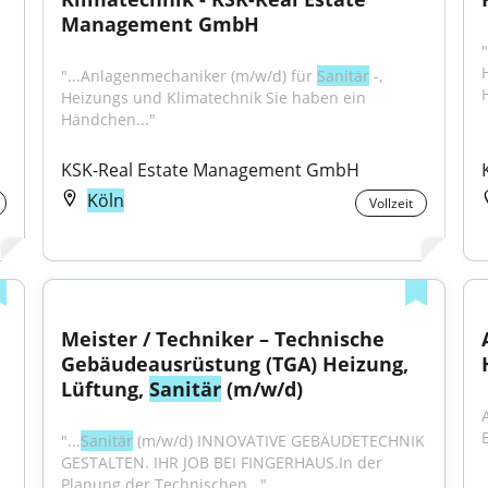
Management GmbH
"...Anlagenmechaniker (m/w/d) für 
Sanitär
 -, 
Heizungs und Klimatechnik Sie haben ein 
Händchen..."
KSK-Real Estate Management GmbH
Köln
Vollzeit
Meister / Techniker – Technische 
Gebäudeausrüstung (TGA) Heizung, 
Lüftung, 
Sanitär
 (m/w/d)
"...
Sanitär
 (m/w/d) INNOVATIVE GEBÄUDETECHNIK 
GESTALTEN. IHR JOB BEI FINGERHAUS.In der 
Planung der Technischen..."