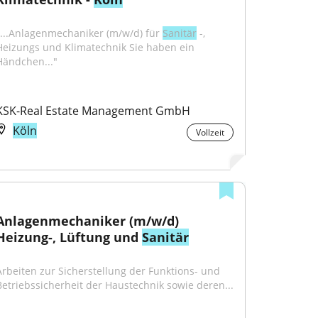
"...Anlagenmechaniker (m/w/d) für 
Sanitär
 -, 
Heizungs und Klimatechnik Sie haben ein 
Händchen..."
KSK-Real Estate Management GmbH
Köln
Vollzeit
Anlagenmechaniker (m/w/d) 
Heizung-, Lüftung und 
Sanitär
Arbeiten zur Sicherstellung der Funktions- und 
Betriebssicherheit der Haustechnik sowie deren...