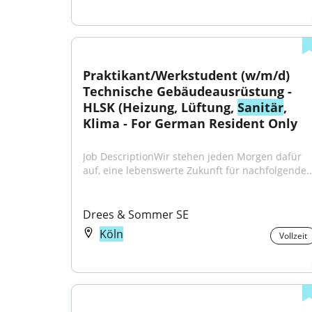
Praktikant/Werkstudent (w/m/d) 
Technische Gebäudeausrüstung - 
HLSK (Heizung, Lüftung, 
Sanitär
, 
Klima - For German Resident Only
Job DescriptionWir stehen jeden Morgen dafür 
auf, eine lebenswerte Zukunft für nachfolgende..
Drees & Sommer SE
Köln
Vollzeit