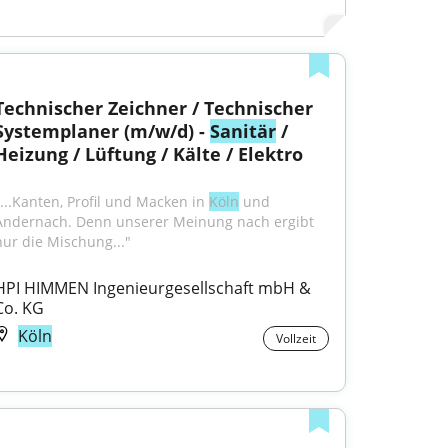
Technischer Zeichner / Technischer 
Systemplaner (m/w/d) - 
Sanitär
 / 
Heizung / Lüftung / Kälte / Elektro
"...Kanten, Profil und Macken in 
Köln
 und 
Andernach. Denn unserer Meinung nach ergibt 
nur die Mischung..."
HPI HIMMEN Ingenieurgesellschaft mbH & 
Co. KG
Köln
Vollzeit