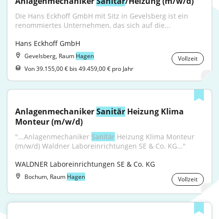
Anlagenmechaniker 
Sanitär
/Heizung (m/w/d)
Die Hans Eckhoff GmbH mit Sitz in Gevelsberg ist ein 
renommiertes Unternehmen, das sich auf die...
Hans Eckhoff GmbH
Gevelsberg, Raum
Hagen
Vollzeit
Von 39.155,00 € bis 49.459,00 € pro Jahr
Anlagenmechaniker 
Sanitär
 Heizung Klima 
Monteur (m/w/d)
"...Anlagenmechaniker 
Sanitär
 Heizung Klima Monteur 
(m/w/d) Waldner Laboreinrichtungen SE & Co. KG..."
WALDNER Laboreinrichtungen SE & Co. KG
Bochum, Raum
Hagen
Vollzeit