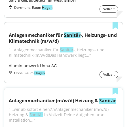
Salvia Gebäudetechnik West GmbH
Dortmund, Raum
Hagen
Vollzeit
Anlagenmechaniker für 
Sanitär
-, Heizungs- und 
Klimatechnik (m/w/d)
"...Anlagenmechaniker für 
Sanitär
-, Heizungs- und 
Klimatechnik (m/w/d)Das Handwerk liegt..."
Aluminiumwerk Unna AG
Unna, Raum
Hagen
Vollzeit
Anlagenmechaniker (m/w/d) Heizung & 
Sanitär
"...wir ab sofort einen:\nAnlagenmechaniker (m/w/d) 
Heizung & 
Sanitär
 in Vollzeit Deine Aufgaben: \n\n 
Installation..."