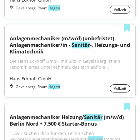
Gevelsberg, Raum
Hagen
Vollzeit
Anlagenmechaniker (m/w/d) (unbefristet) 
Anlagenmechaniker/in - 
Sanitär
-, Heizungs- und 
Klimatechnik
Die Hans Eckhoff GmbH mit Sitz in Gevelsberg ist ein 
renommiertes Unternehmen, das sich auf die...
Hans Eckhoff GmbH
Gevelsberg, Raum
Hagen
Vollzeit
Anlagenmechaniker Heizung/
Sanitär
 (m/w/d) 
Berlin Nord + 7.500 € Starter-Bonus
"...Wir suchen dich für den Technischen 
Service!Anlagenmechaniker Heizung/
Sanitär
 (m/w/d) 