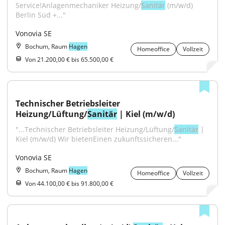
Service!Anlagenmechaniker Heizung/
Sanitär
 (m/w/d) 
Berlin Süd +..."
Vonovia SE
Bochum, Raum
Hagen
Homeoffice
Vollzeit
Von 21.200,00 € bis 65.500,00 €
Technischer Betriebsleiter 
Heizung/Lüftung/
Sanitär
 | Kiel (m/w/d)
"...Technischer Betriebsleiter Heizung/Lüftung/
Sanitär
 | 
Kiel (m/w/d) Wir bietenEinen zukunftssicheren..."
Vonovia SE
Bochum, Raum
Hagen
Homeoffice
Vollzeit
Von 44.100,00 € bis 91.800,00 €