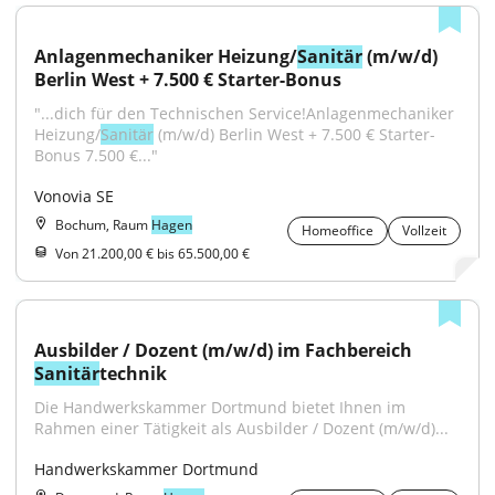
Anlagenmechaniker Heizung/
Sanitär
 (m/w/d) 
Berlin West + 7.500 € Starter-Bonus
"...dich für den Technischen Service!Anlagenmechaniker 
Heizung/
Sanitär
 (m/w/d) Berlin West + 7.500 € Starter-
Bonus 7.500 €..."
Vonovia SE
Bochum, Raum
Hagen
Homeoffice
Vollzeit
Von 21.200,00 € bis 65.500,00 €
Ausbilder / Dozent (m/w/d) im Fachbereich 
Sanitär
technik
Die Handwerkskammer Dortmund bietet Ihnen im 
Rahmen einer Tätigkeit als Ausbilder / Dozent (m/w/d)...
Handwerkskammer Dortmund