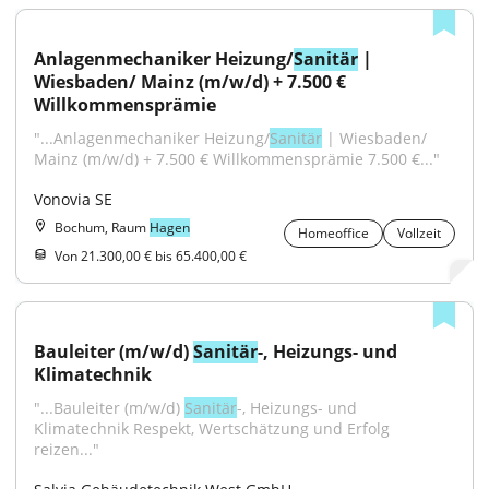
Anlagenmechaniker Heizung/
Sanitär
 | 
Wiesbaden/ Mainz (m/w/d) + 7.500 € 
Willkommensprämie
"...Anlagenmechaniker Heizung/
Sanitär
 | Wiesbaden/ 
Mainz (m/w/d) + 7.500 € Willkommensprämie 7.500 €..."
Vonovia SE
Bochum, Raum
Hagen
Homeoffice
Vollzeit
Von 21.300,00 € bis 65.400,00 €
Bauleiter (m/w/d) 
Sanitär
-, Heizungs- und 
Klimatechnik
"...Bauleiter (m/w/d) 
Sanitär
-, Heizungs- und 
Klimatechnik Respekt, Wertschätzung und Erfolg 
reizen..."