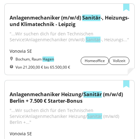
Anlagenmechaniker (m/w/d) 
Sanitär
-, Heizungs- 
und Klimatechnik - Leipzig
"...Wir suchen dich für den Technischen 
Service!Anlagenmechaniker (m/w/d) 
Sanitär
-, Heizungs..."
Vonovia SE
Bochum, Raum
Hagen
Homeoffice
Vollzeit
Von 21.200,00 € bis 65.500,00 €
Anlagenmechaniker Heizung/
Sanitär
 (m/w/d) 
Berlin + 7.500 € Starter-Bonus
"...Wir suchen dich für den Technischen 
Service!Anlagenmechaniker Heizung/
Sanitär
 (m/w/d) 
Berlin +..."
Vonovia SE