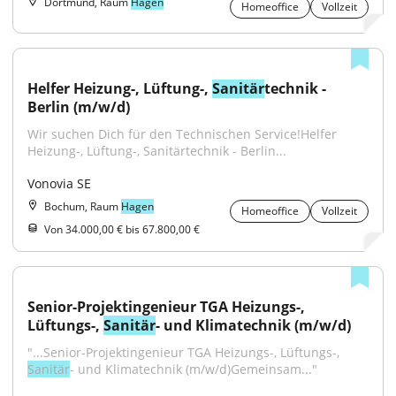
Dortmund, Raum
Hagen
Homeoffice
Vollzeit
Helfer Heizung-, Lüftung-, 
Sanitär
technik - 
Berlin (m/w/d)
Wir suchen Dich für den Technischen Service!Helfer 
Heizung-, Lüftung-, Sanitärtechnik - Berlin...
Vonovia SE
Bochum, Raum
Hagen
Homeoffice
Vollzeit
Von 34.000,00 € bis 67.800,00 €
Senior-Projektingenieur TGA Heizungs-, 
Lüftungs-, 
Sanitär
- und Klimatechnik (m/w/d)
"...Senior-Projektingenieur TGA Heizungs-, Lüftungs-, 
Sanitär
- und Klimatechnik (m/w/d)Gemeinsam..."