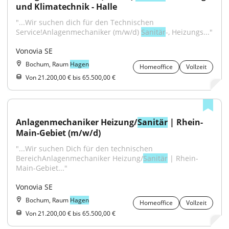
und Klimatechnik - Halle
"...Wir suchen dich für den Technischen 
Service!Anlagenmechaniker (m/w/d) 
Sanitär
-, Heizungs..."
Vonovia SE
Bochum, Raum
Hagen
Homeoffice
Vollzeit
Von 21.200,00 € bis 65.500,00 €
Anlagenmechaniker Heizung/
Sanitär
 | Rhein-
Main-Gebiet (m/w/d)
"...Wir suchen Dich für den technischen 
BereichAnlagenmechaniker Heizung/
Sanitär
 | Rhein-
Main-Gebiet..."
Vonovia SE
Bochum, Raum
Hagen
Homeoffice
Vollzeit
Von 21.200,00 € bis 65.500,00 €