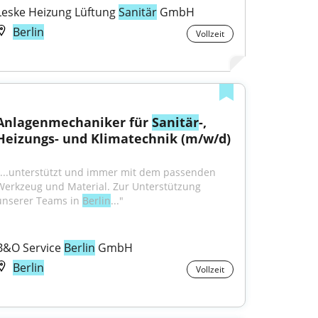
Leske Heizung Lüftung 
Sanitär
 GmbH
Berlin
Vollzeit
Anlagenmechaniker für 
Sanitär
-, 
Heizungs- und Klimatechnik (m/w/d)
"...unterstützt und immer mit dem passenden 
Werkzeug und Material. Zur Unterstützung 
unserer Teams in 
Berlin
..."
B&O Service 
Berlin
 GmbH
Berlin
Vollzeit