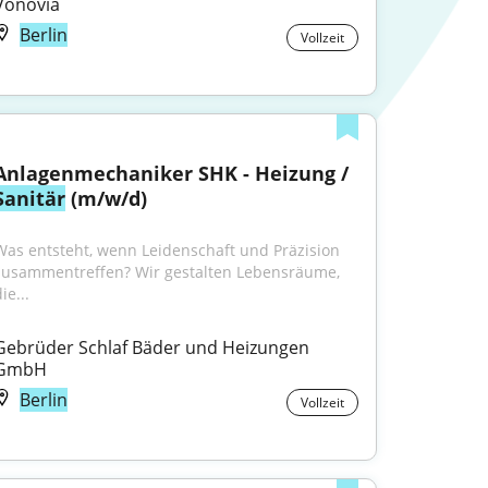
Vonovia
Berlin
Vollzeit
Anlagenmechaniker SHK - Heizung / 
Sanitär
 (m/w/d)
Was entsteht, wenn Leidenschaft und Präzision 
zusammentreffen? Wir gestalten Lebensräume, 
ie...
Gebrüder Schlaf Bäder und Heizungen 
GmbH
Berlin
Vollzeit