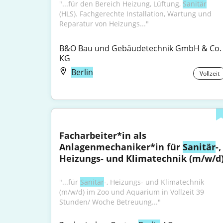
"...für den Bereich Heizung, Lüftung, 
Sanitär
(HLS). Fachgerechte Installation, Wartung und 
Reparatur von Heizungs..."
B&O Bau und Gebäudetechnik GmbH & Co. 
KG
Berlin
Vollzeit
Facharbeiter*in als 
Anlagenmechaniker*in für 
Sanitär
-, 
Heizungs- und Klimatechnik (m/w/d
"...für 
Sanitär
-, Heizungs- und Klimatechnik 
(m/w/d) im Zoo und Aquarium in Vollzeit 39 
Stunden/ Woche Betreuung..."