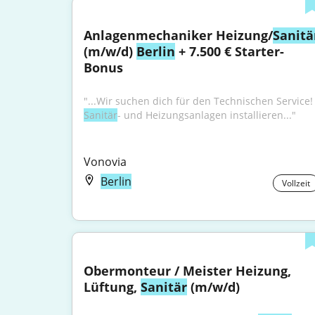
Anlagenmechaniker Heizung/
Sanitä
(m/w/d) 
Berlin
 + 7.500 € Starter-
Bonus
"...Wir suchen dich für den Technisc
Sanitär
- und Heizungsanlagen installieren..."
Vonovia
Berlin
Vollzeit
Obermonteur / Meister Heizung, 
Lüftung, 
Sanitär
 (m/w/d)