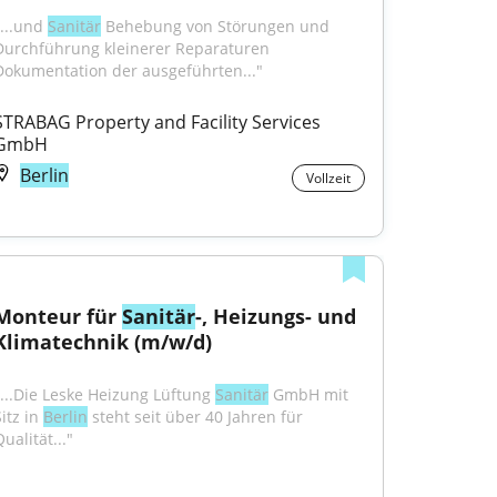
...und 
Sanitär
 Behebung von Störungen und 
Durchführung kleinerer Reparaturen 
Dokumentation der ausgeführten..."
STRABAG Property and Facility Services 
GmbH
Berlin
Vollzeit
Monteur für 
Sanitär
-, Heizungs- und 
Klimatechnik (m/w/d)
"...Die Leske Heizung Lüftung 
Sanitär
 GmbH mit 
itz in 
Berlin
 steht seit über 40 Jahren für 
ualität..."