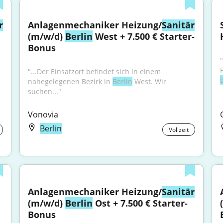
r
Anlagenmechaniker Heizung/
Sanitär
(m/w/d) 
Berlin
 West + 7.500 € Starter-
Bonus
hen Service! 
"...Der Einsatzort befindet sich in einem 
nahegelegenen Bezirk in 
Berlin
 West. Wir 
suchen..."
Vonovia
Berlin
Vollzeit
Anlagenmechaniker Heizung/
Sanitär
(m/w/d) 
Berlin
 Ost + 7.500 € Starter-
Bonus