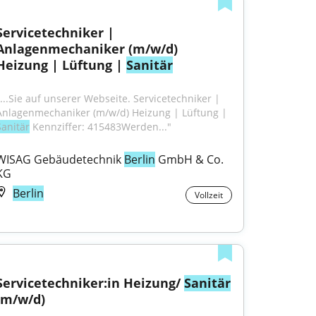
Servicetechniker | 
Anlagenmechaniker (m/w/d) 
Heizung | Lüftung | 
Sanitär
"...Sie auf unserer Webseite. Servicetechniker | 
Anlagenmechaniker (m/w/d) Heizung | Lüftung | 
Sanitär
 Kennziffer: 415483Werden..."
WISAG Gebäudetechnik 
Berlin
 GmbH & Co. 
KG
Berlin
Vollzeit
Servicetechniker:in Heizung/ 
Sanitär
(m/w/d)