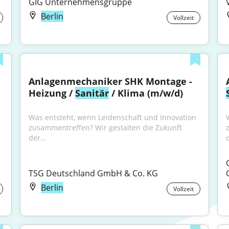
GIG Unternehmensgruppe
Berlin
Vollzeit
Anlagenmechaniker SHK Montage - 
Heizung / 
Sanitär
 / Klima (m/w/d)
Was entsteht, wenn Leidenschaft und Innovation 
zusammentreffen? Wir gestalten die Zukunft 
der...
d
TSG Deutschland GmbH & Co. KG
Berlin
Vollzeit