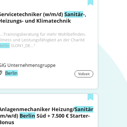
Servicetechniker (w/m/d) 
Sanitär
-, 
Heizungs- und Klimatechnik
"...Trainingsberatung für mehr Wohlbefinden, 
Fitness und Leistungsfähigkeit an der Charité 
Berlin
 SLON1_DE..."
GIG Unternehmensgruppe
Berlin
Vollzeit
Anlagenmechaniker Heizung/
Sanitär
(m/w/d) 
Berlin
 Süd + 7.500 € Starter-
Bonus