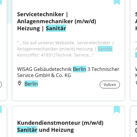
Servicetechniker | 
Anlagenmechaniker (m/w/d) 
Heizung | 
Sanitär
"...Sie auf unserer Webseite. Servicetechniker | 
Anlagenmechaniker (m/w/d) Heizung | 
Sanitär
Kennziffer: 419312Technik. Service..."
WISAG Gebäudetechnik 
Berlin
 3 Technischer 
Service GmbH & Co. KG
Berlin
Vollzeit
Kundendienstmonteur (m/w/d) 
Sanitär
 und Heizung