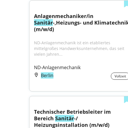
Anlagenmechaniker/in 
Sanitär
-,Heizungs- und Klimatechnik
(m/w/d)
ND-Anlagenmechanik ist ein etabliertes 
mittelgroßes Handwerksunternehmen, das seit 
vielen Jahren...
ND-Anlagenmechanik
Berlin
Vollzeit
Technischer Betriebsleiter im 
Bereich 
Sanitär
-/ 
Heizungsinstallation (m/w/d)