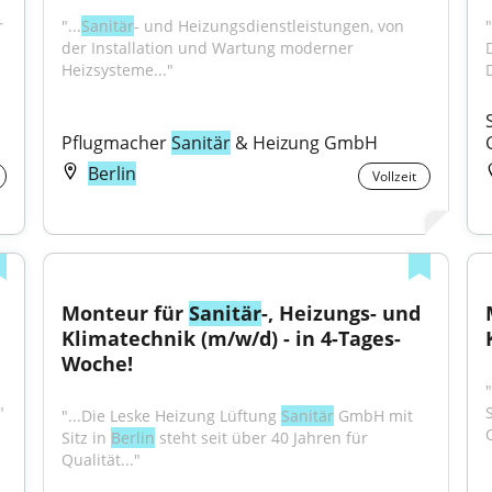
"...Hohenschönhausen einen Anlagenmechaniker 
"...
Sanitär
- und Heizungsdienstleistungen, von 
"
der Installation und Wartung moderner 
Heizsysteme..."
Pflugmacher 
Sanitär
 & Heizung GmbH
Berlin
Vollzeit
Monteur für 
Sanitär
-, Heizungs- und 
Klimatechnik (m/w/d) - in 4-Tages-
Woche!
"
S
"...Die Leske Heizung Lüftung 
Sanitär
 GmbH mit 
Q
Sitz in 
Berlin
 steht seit über 40 Jahren für 
Qualität..."