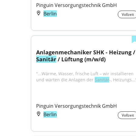
Pinguin Versorgungstechnik GmbH
Berlin
Vollzeit
Anlagenmechaniker SH
Sanitär
 / Lüftung (m/w/d)
"...Wärme, Wasser, frische Luft – wir installieren 
und warten die Anlagen der 
Sanitär
-, Heizungs...
Pinguin Versorgungstechnik GmbH
Berlin
Vollzeit