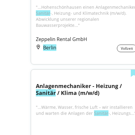
Sanitär
-, Heizung- und Klimatechnik (m/w/d). 
Abwicklung unserer regionalen 
Bauwasserprojekte..."
Zeppelin Rental GmbH
Berlin
Vollzeit
Anlagenmechaniker - Heizung / 
Sanitär
 / Klima (m/w/d)
"...Wärme, Wasser, frische Luft – wir installieren 
und warten die Anlagen der 
Sanitär
-, Heizungs...