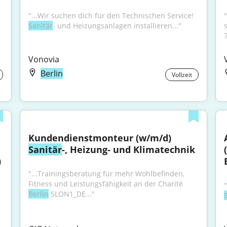
"...Wir suchen dich für den Technischen Service! 
Sanitär
- und Heizungsanlagen installieren..."
Vonovia
Berlin
Vollzeit
Kundendienstmonteur (w/m/d) 
Sanitär
-, Heizung- und Klimatechnik
)
"...Trainingsberatung für mehr Wohlbefinden, 
Fitness und Leistungsfähigkeit an der Charité 
Berlin
 SLON1_DE..."