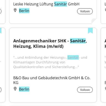
Leske Heizung Lüftung 
Sanitär
 GmbH
Berlin
Vollzeit
K - Heizung / 
Anlagenmechaniker SHK - 
Sanitär
, 
Heizung, Klima (m/w/d)
"...und Anbindung der Heizungs-, 
Sanitär
- und 
"
Klimaanlagen Durchführung von 
Qualitätskontrollen und Sicherstellung..."
B&O Bau und Gebäudetechnik GmbH & Co. 
KG
Berlin
Vollzeit