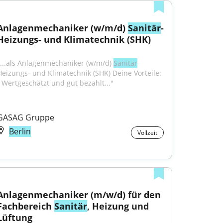
Anlagenmechaniker (w/m/d) 
Sanitär
- 
Heizungs- und Klimatechnik (SHK)
"...als Anlagenmechaniker (w/m/d) 
Sanitär
- 
Heizungs- und Klimatechnik (SHK) Deine Vorteile: 
• Wertgeschätzt und gut bezahlt..."
GASAG Gruppe
Berlin
Vollzeit
Anlagenmechaniker (m/w/d) für den 
Fachbereich 
Sanitär
, Heizung und 
Lüftung