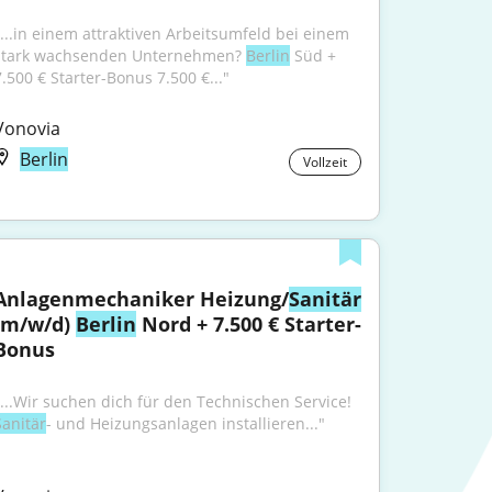
"...in einem attraktiven Arbeitsumfeld bei einem 
stark wachsenden Unternehmen? 
Berlin
 Süd + 
7.500 € Starter-Bonus 7.500 €..."
Vonovia
Berlin
Vollzeit
Anlagenmechaniker Heizung/
Sanitär
(m/w/d) 
Berlin
 Nord + 7.500 € Starter-
Bonus
"...Wir suchen dich für den Technischen Service! 
Sanitär
- und Heizungsanlagen installieren..."