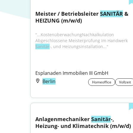
Meister / Betriebsleiter 
SANITÄR
 & 
HEIZUNG (m/w/d)
"...KostenüberwachungNachkalkulation 
Abgeschlossene Meisterprüfung im Handwerk 
Sanitär
-, und Heizungsinstallation..."
Esplanaden Immobilien III GmbH
Berlin
Homeoffice
Vollzeit
Anlagenmechaniker 
Sanitär
-, 
Heizung- und Klimatechnik (m/w/d)