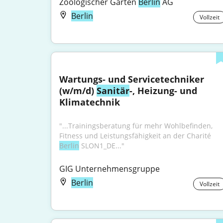
Zoologischer Garten 
Berlin
 AG
Berlin
Vollzeit
Wartungs- und Servicetechniker 
(w/m/d) 
Sanitär
-, Heizung- und 
Klimatechnik
"...Trainingsberatung für mehr Wohlbefinden, 
Fitness und Leistungsfähigkeit an der Charité 
Berlin
 SLON1_DE..."
GIG Unternehmensgruppe
Berlin
Vollzeit