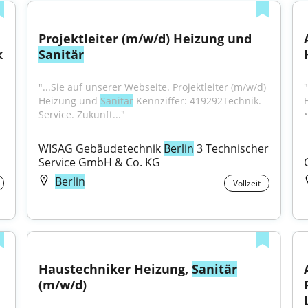
Projektleiter (m/w/d) Heizung und 
 
Sanitär
"...Sie auf unserer Webseite. Projektleiter (m/w/d) 
Heizung und 
Sanitär
 Kennziffer: 419292Technik. 
Service. Zukunft..."
WISAG Gebäudetechnik 
Berlin
 3 Technischer 
Service GmbH & Co. KG
Berlin
Vollzeit
Haustechniker Heizung, 
Sanitär
(m/w/d)