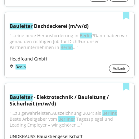
Bauleiter
 Dachdeckerei (m/w/d)
"...eine neue Herausforderung in 
Berlin
?Dann haben wir 
genau den richtigen Job für Dich!Für unser 
Partnerunternehmen in 
Berlin
..."
Headfound GmbH
Berlin
Vollzeit
Bauleiter
 - Elektrotechnik / Bauleitung / 
Sicherheit (m/w/d)
"...zu gewährleisten.Auszeichnung 2024: als 
Berlins
Beste Arbeitgeber vom 
Berliner
 Tagesspiegel und 
Leading Employer – wir gehören..."
UNDKRAUSS Bauaktiengesellschaft