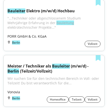
Bauleiter
 Elektro (m/w/d) Hochbau
"...Techniker oder abgeschlossenem Studium 
Mehrjährige Erfahrung in der 
Bauleitung
elektrotechnischer Projekte..."
PORR GmbH & Co. KGaA
Berlin
Vollzeit
Meister / Techniker als 
Bauleiter
 (m/w/d) - 
Berlin
 (Teilzeit/Vollzeit)
Wir suchen Sie für den technischen Bereich in Voll- oder 
Teilzeit! Du bist verantwortlich für die...
Vonovia
Berlin
Homeoffice
Teilzeit
Vollzeit