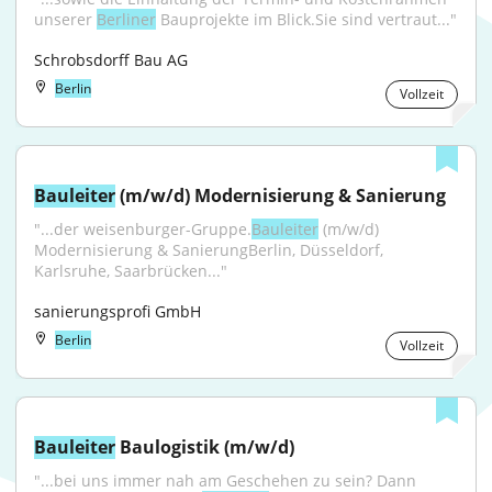
unserer 
Berliner
 Bauprojekte im Blick.Sie sind vertraut..."
Schrobsdorff Bau AG
Berlin
Vollzeit
Bauleiter
 (m/w/d) Modernisierung & Sanierung
"...der weisenburger-Gruppe.
Bauleiter
 (m/w/d) 
Modernisierung & SanierungBerlin, Düsseldorf, 
Karlsruhe, Saarbrücken..."
sanierungsprofi GmbH
Berlin
Vollzeit
Bauleiter
 Baulogistik (m/w/d)
"...bei uns immer nah am Geschehen zu sein? Dann 