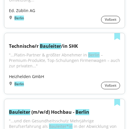
Ed. Züblin AG
Berlin
Vollzeit
Technische/r 
Bauleiter
/in SHK
"...Platin-Partner & größter Abnehmer in 
Berlin
 – 
Premium-Produkte, Top-Schulungen Firmenwagen – auch 
zur privaten..."
Heizhelden GmbH
Berlin
Vollzeit
Bauleiter
 (m/w/d) Hochbau - 
Berlin
"...und den Gesundheitsschutz Mehrjährige 
Berufserfahrung als 
Bauleiter*in
 in der Abwicklung von 