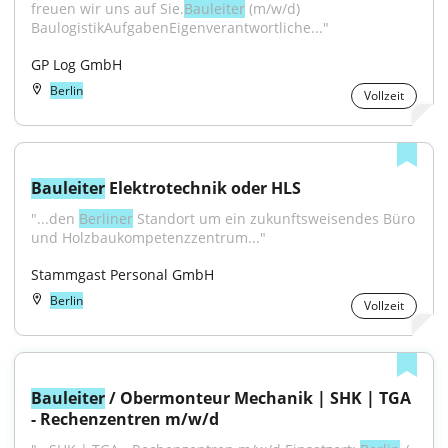
freuen wir uns auf Sie.
Bauleiter
 (m/w/d) 
BaulogistikAufgabenEigenverantwortliche..."
GP Log GmbH
Berlin
Vollzeit
Bauleiter
 Elektrotechnik oder HLS
"...den 
Berliner
 Standort um ein zukunftsweisendes Büro 
und Holzbaukompetenzzentrum..."
Stammgast Personal GmbH
Berlin
Vollzeit
Bauleiter
 / Obermonteur Mechanik | SHK | TGA 
- Rechenzentren m/w/d