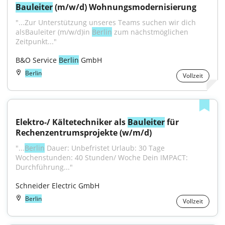
Bauleiter
 (m/w/d) Wohnungsmodernisierung
"...Zur Unterstützung unseres Teams suchen wir dich 
alsBauleiter (m/w/d)in 
Berlin
 zum nächstmöglichen 
Zeitpunkt..."
B&O Service 
Berlin
 GmbH
Berlin
Vollzeit
Elektro-/ Kältetechniker als 
Bauleiter
 für 
Rechenzentrumsprojekte (w/m/d)
"...
Berlin
 Dauer: Unbefristet Urlaub: 30 Tage 
Wochenstunden: 40 Stunden/ Woche Dein IMPACT: 
Durchführung..."
Schneider Electric GmbH
Berlin
Vollzeit