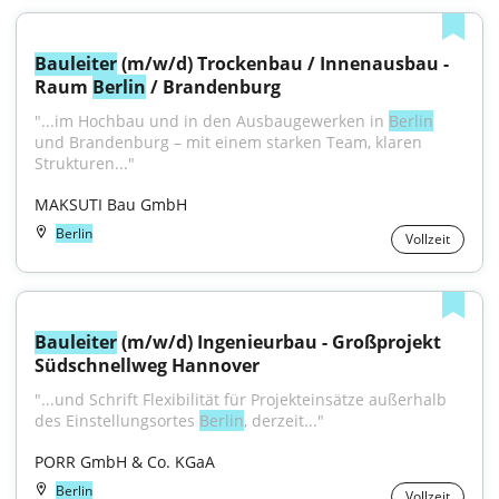
Bauleiter
 (m/w/d) Trockenbau / Innenausbau - 
Raum 
Berlin
 / Brandenburg
"...im Hochbau und in den Ausbaugewerken in 
Berlin
und Brandenburg – mit einem starken Team, klaren 
Strukturen..."
MAKSUTI Bau GmbH
Berlin
Vollzeit
Bauleiter
 (m/w/d) Ingenieurbau - Großprojekt 
Südschnellweg Hannover
"...und Schrift Flexibilität für Projekteinsätze außerhalb 
des Einstellungsortes 
Berlin
, derzeit..."
PORR GmbH & Co. KGaA
Berlin
Vollzeit