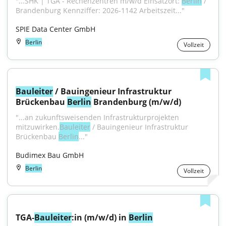
"...SHK | TGA - Rechenzentren m/w/d Einsatzort: 
Berlin
 / 
Brandenburg Kennziffer: 2026-1142 Arbeitszeit..."
SPIE Data Center GmbH
Berlin
Vollzeit
Bauleiter
 / Bauingenieur Infrastruktur 
Brückenbau 
Berlin
 Brandenburg (m/w/d)
"...an zukunftsweisenden Infrastrukturprojekten 
mitzuwirken.
Bauleiter
 / Bauingenieur Infrastruktur 
Brückenbau 
Berlin
..."
Budimex Bau GmbH
Berlin
Vollzeit
TGA-
Bauleiter
:in (m/w/d) in 
Berlin