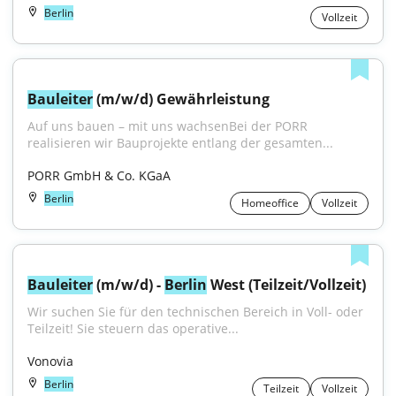
Berlin
Vollzeit
Bauleiter
 (m/w/d) Gewährleistung
Auf uns bauen – mit uns wachsenBei der PORR 
realisieren wir Bauprojekte entlang der gesamten...
PORR GmbH & Co. KGaA
Berlin
Homeoffice
Vollzeit
Bauleiter
 (m/w/d) - 
Berlin
 West (Teilzeit/Vollzeit)
Wir suchen Sie für den technischen Bereich in Voll- oder 
Teilzeit! Sie steuern das operative...
Vonovia
Berlin
Teilzeit
Vollzeit