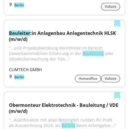
Berlin
Vollzeit
Bauleiter
:in Anlagenbau Anlagentechnik HLSK 
(m/w/d)
"...und Projektabwicklung Kenntnisse im Bereich 
Gewerbeimmobilien Erfahrung in der 
Bauleitung
 oder 
Objektüberwachung der TGA..."
CLIMTECH GMBH
Berlin
Homeoffice
Vollzeit
Obermonteur Elektrotechnik - Bauleitung / VDE 
(m/w/d)
"...Koordination mit allen Beteiligten runden Ihr Profil 
ab.Auszeichnung 2024: als 
Berlins
 Beste Arbeitgeber..."