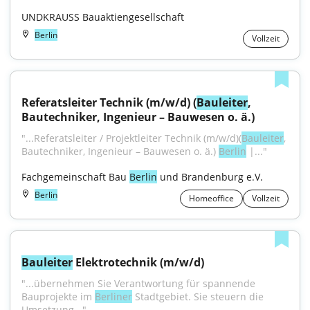
UNDKRAUSS Bauaktiengesellschaft
Berlin
Vollzeit
Referatsleiter Technik (m/w/d) (
Bauleiter
, 
Bautechniker, Ingenieur – Bauwesen o. ä.)
"...Referatsleiter / Projektleiter Technik (m/w/d)(
Bauleiter
, 
Bautechniker, Ingenieur – Bauwesen o. ä.) 
Berlin
 |..."
Fachgemeinschaft Bau 
Berlin
 und Brandenburg e.V.
Berlin
Homeoffice
Vollzeit
Bauleiter
 Elektrotechnik (m/w/d)
"...übernehmen Sie Verantwortung für spannende 
Bauprojekte im 
Berliner
 Stadtgebiet. Sie steuern die 
Umsetzung..."