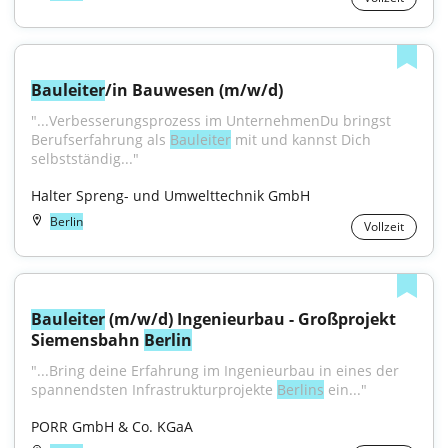
Bauleiter
/in Bauwesen (m/w/d)
"...Verbesserungsprozess im UnternehmenDu bringst 
Berufserfahrung als 
Bauleiter
 mit und kannst Dich 
selbstständig..."
Halter Spreng- und Umwelttechnik GmbH
Berlin
Vollzeit
Bauleiter
 (m/w/d) Ingenieurbau - Großprojekt 
Siemensbahn 
Berlin
"...Bring deine Erfahrung im Ingenieurbau in eines der 
spannendsten Infrastrukturprojekte 
Berlins
 ein..."
PORR GmbH & Co. KGaA