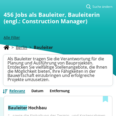
Suche ändern
456
Jobs als Bauleiter, Bauleiterin
(engl.: Construction Manager)
Alle Filter
>
Berlin
>
Bauleiter
Als Bauleiter tragen Sie die Verantwortung für die
Planung und Ausführung von Bauprojekten.
Entdecken Sie vielfältige Stellenangebote, die Ihnen
die Möglichkeit bieten, Ihre Fähigkeiten in der
Bauwirtschaft einzubringen und erfolgreiche
Projekte umzusetzen.
Relevanz
Datum
Entfernung
Bauleiter
 Hochbau
"...sowie die Einhaltung der Termin- und Kostenrahmen 