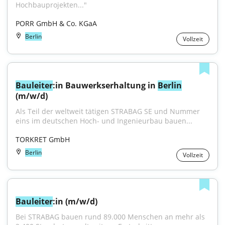
Hochbauprojekten..."
PORR GmbH & Co. KGaA
Berlin
Vollzeit
Bauleiter
:in Bauwerkserhaltung in 
Berlin
(m/w/d)
Als Teil der weltweit tätigen STRABAG SE und Nummer 
eins im deutschen Hoch- und Ingenieurbau bauen...
TORKRET GmbH
Berlin
Vollzeit
Bauleiter
:in (m/w/d)
Bei STRABAG bauen rund 89.000 Menschen an mehr als 