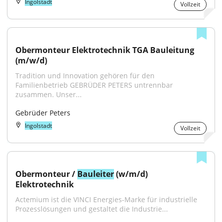
Ingolstadt
Vollzeit
Obermonteur Elektrotechnik TGA Bauleitung 
(m/w/d)
Tradition und Innovation gehören für den 
Familienbetrieb GEBRÜDER PETERS untrennbar 
zusammen. Unser...
Gebrüder Peters
Ingolstadt
Vollzeit
Obermonteur / 
Bauleiter
 (w/m/d) 
Elektrotechnik
Actemium ist die VINCI Energies-Marke für industrielle 
Prozesslösungen und gestaltet die Industrie...