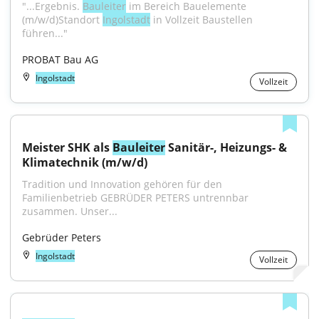
"...Ergebnis. 
Bauleiter
 im Bereich Bauelemente 
(m/w/d)Standort 
Ingolstadt
 in Vollzeit Baustellen 
führen..."
PROBAT Bau AG
Ingolstadt
Vollzeit
Meister SHK als 
Bauleiter
 Sanitär-, Heizungs- & 
Klimatechnik (m/w/d)
Tradition und Innovation gehören für den 
Familienbetrieb GEBRÜDER PETERS untrennbar 
zusammen. Unser...
Gebrüder Peters
Ingolstadt
Vollzeit