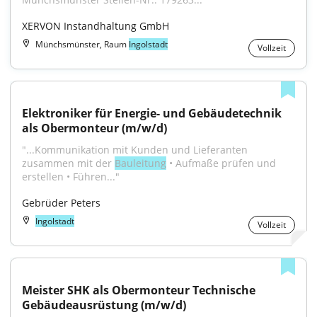
XERVON Instandhaltung GmbH
Münchsmünster, Raum
Ingolstadt
Vollzeit
Elektroniker für Energie- und Gebäudetechnik 
als Obermonteur (m/w/d)
"...Kommunikation mit Kunden und Lieferanten 
zusammen mit der 
Bauleitung
 • Aufmaße prüfen und 
erstellen • Führen..."
Gebrüder Peters
Ingolstadt
Vollzeit
Meister SHK als Obermonteur Technische 
Gebäudeausrüstung (m/w/d)