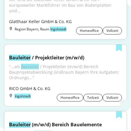
europaweiter Marktführer im Bau von Bodenplatten 
und...
Glatthaar Keller GmbH & Co. KG
Region Bayern, Raum
Ingolstadt
Homeoffice
Vollzeit
Bauleiter
 / Projektleiter (m/w/d)
"...als 
Bauleiter
 / Projektleiter (m/w/d) Bereich 
Bauprojektabwicklung Großraum Bayern Ihre Aufgaben: 
Ordnungs..."
RICO GmbH & Co. KG
Ingolstadt
Homeoffice
Teilzeit
Vollzeit
Bauleiter
 (m/w/d) Bereich Bauelemente