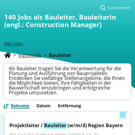
Suche ändern
140
Jobs als Bauleiter, Bauleiterin
(engl.: Construction Manager)
Alle Filter
>
Ingolstadt
>
Bauleiter
Als Bauleiter tragen Sie die Verantwortung für die
Planung und Ausführung von Bauprojekten.
Entdecken Sie vielfältige Stellenangebote, die Ihnen
die Möglichkeit bieten, Ihre Fähigkeiten in der
Bauwirtschaft einzubringen und erfolgreiche
Projekte umzusetzen.
Relevanz
Datum
Entfernung
Projektleiter / 
Bauleiter
 (w/m/d) Region Bayern
Wir sind die Glatthaar Keller GmbH & Co. KG – 