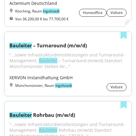
Actemium Deutschland
Kösching, Raum
Ingolstadt
Homeoffice
Vollzeit
Von 36.200,00 € bis 77.700,00 €
Bauleiter
 – Turnaround (m/w/d)
"...sowie Infrastrukturdienstleistungen und Turnaround-
Management. 
Bauleiter
 – Turnaround (m/w/d) Standort 
Münchsmünster Stellen-Nr..."
XERVON Instandhaltung GmbH
Münchsmünster, Raum
Ingolstadt
Vollzeit
Bauleiter
 Rohrbau (m/w/d)
"...sowie Infrastrukturdienstleistungen und Turnaround-
Management. 
Bauleiter
 Rohrbau (m/w/d) Standort 
Münchsmünster Stellen-Nr.: 179263..."