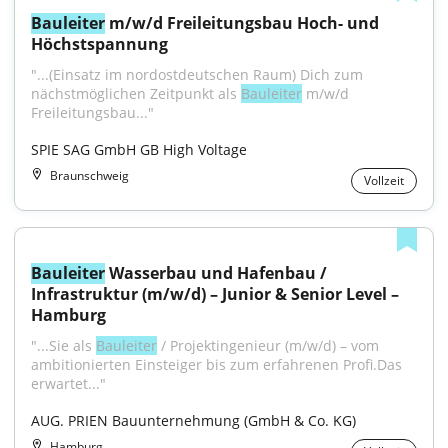
Bauleiter
 m/w/d Freileitungsbau Hoch- und 
Höchstspannung
"...(Einsatz im nordostdeutschen Raum) Dich zum 
nächstmöglichen Zeitpunkt als 
Bauleiter
 m/w/d 
Freileitungsbau..."
SPIE SAG GmbH GB High Voltage
Braunschweig
Vollzeit
Bauleiter
 Wasserbau und Hafenbau / 
Infrastruktur (m/w/d) – Junior & Senior Level – 
Hamburg
"...Sie als 
Bauleiter
 / Projektingenieur (m/w/d) – vom 
ambitionierten Einsteiger bis zum erfahrenen Profi.Das 
erwartet..."
AUG. PRIEN Bauunternehmung (GmbH & Co. KG)
Hamburg