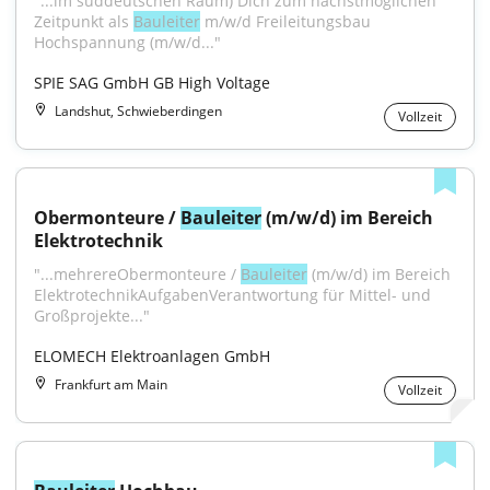
"...im süddeutschen Raum) Dich zum nächstmöglichen 
Zeitpunkt als 
Bauleiter
 m/w/d Freileitungsbau 
Hochspannung (m/w/d..."
SPIE SAG GmbH GB High Voltage
Landshut, Schwieberdingen
Vollzeit
Obermonteure / 
Bauleiter
 (m/w/d) im Bereich 
Elektrotechnik
"...mehrereObermonteure / 
Bauleiter
 (m/w/d) im Bereich 
ElektrotechnikAufgabenVerantwortung für Mittel- und 
Großprojekte..."
ELOMECH Elektroanlagen GmbH
Frankfurt am Main
Vollzeit