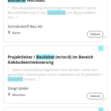
Bauleiter
 Hochbau
"...Berufsausbildung und bringen mindestens 5 Jahre 
Berufserfahrung in der 
Bauleitung
 von Bauprojekten 
mit..."
Schrobsdorff Bau AG
Berlin
Vollzeit
Projektleiter / 
Bauleiter
 (m/w/d) im Bereich 
Gebäudeentwässerung
"...sowie Gebäudemanagement und decken somit den 
Bauleiter
 (m/w/d..."
Stingl GmbH
München
Vollzeit