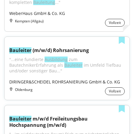
kompletten 
Bauleitung
..."
WeberHaus GmbH & Co. KG
Kempten (Allgäu)
Vollzeit
Bauleiter
 (m/w/d) Rohrsanierung
"...eine fundierte 
Ausbildung
 zum 
BautechnikerErfahrung als 
Bauleiter
 im Umfeld Tiefbau 
und/oder sonstiger Bau..."
DIRINGER&SCHEIDEL ROHRSANIERUNG GmbH & Co. KG
Oldenburg
Vollzeit
Bauleiter
 m/w/d Freileitungsbau 
Hochspannung (m/w/d)