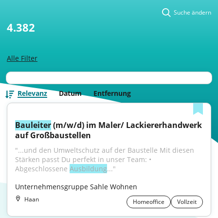
Suche ändern
4.382
Alle Filter
Relevanz
Datum
Entfernung
Bauleiter
 (m/w/d) im Maler/ Lackiererhandwerk 
auf Großbaustellen
"...und den Umweltschutz auf der Baustelle Mit diesen 
Stärken passt Du perfekt in unser Team: • 
Abgeschlossene 
Ausbildung
..."
Unternehmensgruppe Sahle Wohnen
Haan
Homeoffice
Vollzeit