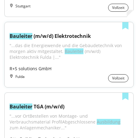
Stuttgart
Vollzeit
Bauleiter
 (m/w/d) Elektrotechnik
"...das die Energiewende und die Gebäudetechnik von 
morgen aktiv mitgestaltet. 
Bauleiter
 (m/w/d) 
Elektrotechnik Fulda |..."
R+S solutions GmbH
Fulda
Vollzeit
Bauleiter
 TGA (m/w/d)
"...vor OrtBestellen von Montage- und 
Verbrauchsmaterial ProfilAbgeschlossene 
Ausbildung
zum Anlagenmechaniker..."