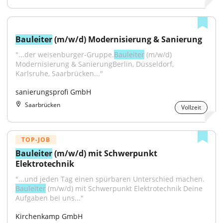
Bauleiter
 (m/w/d) Modernisierung & Sanierung
"...der weisenburger-Gruppe.
Bauleiter
 (m/w/d) 
Modernisierung & SanierungBerlin, Düsseldorf, 
Karlsruhe, Saarbrücken..."
sanierungsprofi GmbH
Saarbrücken
Vollzeit
TOP-JOB
Bauleiter
 (m/w/d) mit Schwerpunkt 
Elektrotechnik
"...und jeden Tag einen spürbaren Unterschied machen. 
Bauleiter
 (m/w/d) mit Schwerpunkt Elektrotechnik Deine 
Aufgaben bei uns..."
Kirchenkamp GmbH