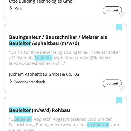
Otto Building Technologies GmbH
Köln
Vollzeit
Bauingenieur / Bautechniker / Meister als 
Bauleiter
 Asphaltbau (m/w/d)
"...sich auf Ihre Bewerbung.Bauingenieur / Bautechniker 
/ Meister als 
Bauleiter
 Asphaltbau (m/w/d)Dienstort: 
NiederwörresbachBereich..."
Juchem Asphaltbau GmbH & Co. KG
Niederwörresbach
Vollzeit
Bauleiter
 (m/w/d) Rohbau
"...
Bauleiter
-App ProfilAbgeschlossenes Studium der 
Fachrichtung Bauingenieurwesen, eine 
Ausbildung
 zum 
Bautechniker..."