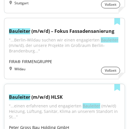
Stuttgart
Vollzeit
Bauleiter
 (m/w/d) – Fokus Fassadensanierung
"...Berlin-Wildau suchen wir einen engagierten 
Bauleiter
(m/w/d), der unsere Projekte im Großraum Berlin-
Brandenburg..."
FIRA® FIRMENGRUPPE
Wildau
Vollzeit
Bauleiter
 (m/w/d) HLSK
"...einen erfahrenen und engagierten 
Bauleiter
 (m/w/d) 
Heizung, Lüftung, Sanitär, Klima an unserem Standort in 
St..."
Peter Gross Bau Holding GmbH