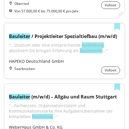
Oberried
Vollzeit
Von 57.000,00 € bis 75.000,00 € pro Jahr
Bauleiter
 / Projektleiter Spezialtiefbau (m/w/d)
"...Studium oder eine entsprechende 
Ausbildung
absolviert.Sie bringen Erfahrung als 
Bauleiter/in
..."
HAPEKO Deutschland GmbH
Saarbrücken
Vollzeit
Bauleiter
 (m/w/d) – Allgäu und Raum Stuttgart
"...Fachwissen, Organisationstalent und 
Kommunikationsstärke.Ihre AufgabenÜbernahme der 
kompletten 
Bauleitung
..."
WeberHaus GmbH & Co. KG