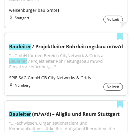
weisenburger bau GmbH
Stuttgart
Vollzeit
Bauleiter
 / Projektleiter Rohrleitungsbau m/w/d
"...GmbH für den Bereich CityNetwork & Grids als 
Bauleiter
 / Projektleiter Rohrleitungsbau m/w/d 
Einsatzort: Nürnberg..."
SPIE SAG GmbH GB City Networks & Grids
Nürnberg
Vollzeit
Bauleiter
 (m/w/d) – Allgäu und Raum Stuttgart
"...Fachwissen, Organisationstalent und 
Kommunikationsstärke.Ihre AufgabenÜbernahme der 