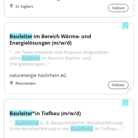
St. Ingbert
Vollzeit
Bauleiter
 im Bereich Wärme- und 
Energielösungen (m/w/d)
"...im Team arbeitest und Prozesse mitgestalten 
willst.
Bauleiter
 im Bereich Wärme- und 
Energielösungen..."
naturenergie hochrhein AG
Rheinfelden
Vollzeit
Bauleiter
*in Tiefbau (m/w/d)
"...
Ausbildung
 (z. B. Bautechniker*in, Berufserfahrung) 
Erste Berufserfahrung in der 
Bauleitung
 im Tiefbau –..."