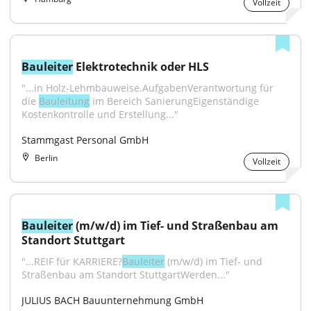
Vollzeit
Bauleiter
 Elektrotechnik oder HLS
"...in Holz-Lehmbauweise.AufgabenVerantwortung für 
die 
Bauleitung
 im Bereich SanierungEigenständige 
Kostenkontrolle und Erstellung..."
Stammgast Personal GmbH
Berlin
Vollzeit
Bauleiter
 (m/w/d) im Tief- und Straßenbau am 
Standort Stuttgart
"...REIF für KARRIERE?
Bauleiter
 (m/w/d) im Tief- und 
Straßenbau am Standort StuttgartWerden..."
JULIUS BACH Bauunternehmung GmbH