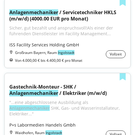
Anlagenmechaniker
 / Servicetechniker HKLS 
(m/w/d) (4000.00 EUR pro Monat)
Sicher, gut bezahlt und anspruchsvoll!Als einer der 
führenden Dienstleister im Facility Management...
ISS Facility Services Holding GmbH
Großraum Bayern, Raum
Ingolstadt
Vollzeit
Von 4.000,00 € bis 4.400,00 € pro Monat
Gastechnik-Monteur - SHK / 
Anlagenmechaniker
 / Elektriker (m/w/d)
"...eine abgeschlossene Ausbildung als 
Anlagenmechaniker
 SHK, Gas- und Wasserinstallateur, 
Elektriker..."
P+s Labormedien Handels Gmbh
Waidhofen, Raum
Ingolstadt
Vollzeit