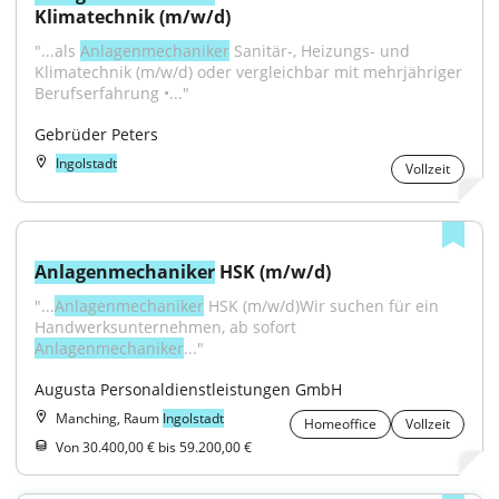
Klimatechnik (m/w/d)
"...als 
Anlagenmechaniker
 Sanitär-, Heizungs- und 
Klimatechnik (m/w/d) oder vergleichbar mit mehrjähriger 
Berufserfahrung •..."
Gebrüder Peters
Ingolstadt
Vollzeit
Anlagenmechaniker
 HSK (m/w/d)
"...
Anlagenmechaniker
 HSK (m/w/d)Wir suchen für ein 
Handwerksunternehmen, ab sofort 
Anlagenmechaniker
..."
Augusta Personaldienstleistungen GmbH
Manching, Raum
Ingolstadt
Homeoffice
Vollzeit
Von 30.400,00 € bis 59.200,00 €