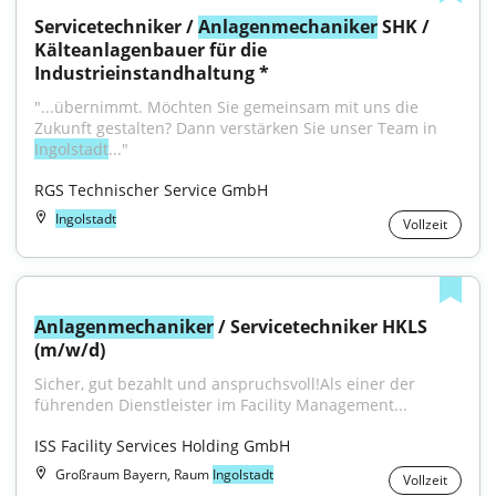
Servicetechniker / 
Anlagenmechaniker
 SHK / 
Kälteanlagenbauer für die 
Industrieinstandhaltung *
"...übernimmt. Möchten Sie gemeinsam mit uns die 
Zukunft gestalten? Dann verstärken Sie unser Team in 
Ingolstadt
..."
RGS Technischer Service GmbH
Ingolstadt
Vollzeit
Anlagenmechaniker
 / Servicetechniker HKLS 
(m/w/d)
Sicher, gut bezahlt und anspruchsvoll!Als einer der 
führenden Dienstleister im Facility Management...
ISS Facility Services Holding GmbH
Großraum Bayern, Raum
Ingolstadt
Vollzeit