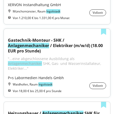
XERVON Instandhaltung GmbH
Münchsmünster, Raum
Ingolstadt
Vollzeit
Von 1.210,00 € bis 1.331,00 € pro Monat
Gastechnik-Monteur - SHK / 
Anlagenmechaniker
 / Elektriker (m/w/d) (18.00 
EUR pro Stunde)
"...eine abgeschlossene Ausbildung als 
Anlagenmechaniker
 SHK, Gas- und Wasserinstallateur, 
Elektriker..."
P+s Labormedien Handels Gmbh
Waidhofen, Raum
Ingolstadt
Vollzeit
Von 18,00 € bis 25,00 € pro Stunde
Heizungsbauer / 
Anlagenmechaniker
 SHK für 