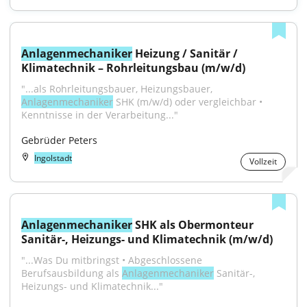
Anlagenmechaniker
 Heizung / Sanitär / 
Klimatechnik – Rohrleitungsbau (m/w/d)
"...als Rohrleitungsbauer, Heizungsbauer, 
Anlagenmechaniker
 SHK (m/w/d) oder vergleichbar • 
Kenntnisse in der Verarbeitung..."
Gebrüder Peters
Ingolstadt
Vollzeit
Anlagenmechaniker
 SHK als Obermonteur 
Sanitär-, Heizungs- und Klimatechnik (m/w/d)
"...Was Du mitbringst • Abgeschlossene 
Berufsausbildung als 
Anlagenmechaniker
 Sanitär-, 
Heizungs- und Klimatechnik..."