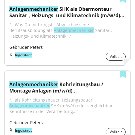
Anlagenmechaniker
 SHK als Obermonteur 
Sanitär-, Heizungs- und Klimatechnik (m/w/d)...
"...Was Du mitbringst - Abgeschlossene 
Berufsausbildung als 
Anlagenmechaniker
 Sanitär-, 
Heizungs- und Klimatechnik..."
Gebrüder Peters
Ingolstadt
Vollzeit
Anlagenmechaniker
 Rohrleitungsbau / 
Montage Anlagen (m/w/d)...
"...als Rohrleitungsbauer, Heizungsbauer, 
Anlagenmechaniker
 SHK (m/w/d) oder vergleichbar - 
Kenntnisse in der Verarbeitung..."
Gebrüder Peters
Ingolstadt
Vollzeit