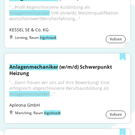
"...Profil:Abgeschlossene Ausbildung als 
Anlagenmechaniker
 SHK (m/w/d); Meisterqualifikation 
wünschenswertBerufserfahrung..."
KESSEL SE & Co. KG
Lenting, Raum
Ingolstadt
Vollzeit
Anlagenmechaniker
 (w/m/d) Schwerpunkt 
Heizung
"...Dann freuen wir uns auf Ihre Bewerbung! Eine 
erfolgreich abgeschlossene Berufsausbildung als 
Anlagenmechaniker
..."
Apleona GmbH
Manching, Raum
Ingolstadt
Vollzeit