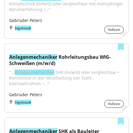
Klimatechnik (m/w/d) oder vergleichbar mit mehrjähriger 
Berufserfahrung •..."
Gebrüder Peters
Ingolstadt
Vollzeit
Anlagenmechaniker
 Rohrleitungsbau WIG-
Schweißen (m/w/d)
"...
Anlagenmechaniker
 SHK (m/w/d) oder vergleichbar • 
Kenntnisse in der Verarbeitung von Stahl-, 
Edelstahlrohren •..."
Gebrüder Peters
Ingolstadt
Vollzeit
Anlagenmechaniker
 SHK als Bauleiter 