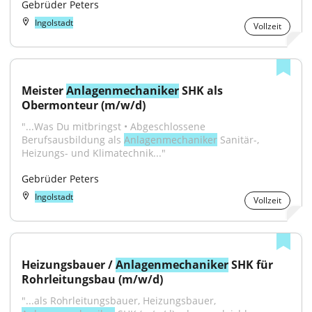
Gebrüder Peters
Ingolstadt
Vollzeit
Meister 
Anlagenmechaniker
 SHK als 
Obermonteur (m/w/d)
"...Was Du mitbringst • Abgeschlossene 
Berufsausbildung als 
Anlagenmechaniker
 Sanitär-, 
Heizungs- und Klimatechnik..."
Gebrüder Peters
Ingolstadt
Vollzeit
Heizungsbauer / 
Anlagenmechaniker
 SHK für 
Rohrleitungsbau (m/w/d)
"...als Rohrleitungsbauer, Heizungsbauer, 