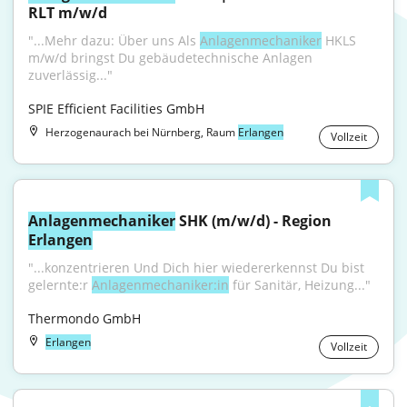
RLT m/w/d
"...Mehr dazu: Über uns Als 
Anlagenmechaniker
 HKLS 
m/w/d bringst Du gebäudetechnische Anlagen 
zuverlässig..."
SPIE Efficient Facilities GmbH
Herzogenaurach bei Nürnberg, Raum
Erlangen
Vollzeit
Anlagenmechaniker
 SHK (m/w/d) - Region 
Erlangen
"...konzentrieren Und Dich hier wiedererkennst Du bist 
gelernte:r 
Anlagenmechaniker:in
 für Sanitär, Heizung..."
Thermondo GmbH
Erlangen
Vollzeit