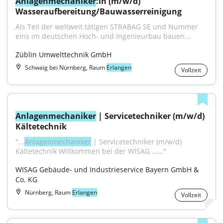
Anlagenmechaniker
:in (m/w/d) 
Wasseraufbereitung/Bauwasserreinigung
Als Teil der weltweit tätigen STRABAG SE und Nummer 
eins im deutschen Hoch- und Ingenieurbau bauen...
Züblin Umwelttechnik GmbH
Schwaig bei Nürnberg, Raum
Erlangen
Vollzeit
Anlagenmechaniker
 | Servicetechniker (m/w/d) 
Kältetechnik
"...
Anlagenmechaniker
 | Servicetechniker (m/w/d) 
Kältetechnik Willkommen bei der WISAG …..."
WISAG Gebäude- und Industrieservice Bayern GmbH & 
Co. KG
Nürnberg, Raum
Erlangen
Vollzeit