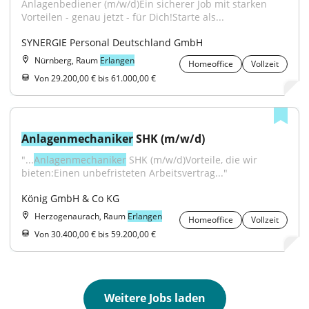
Anlagenbediener (m/w/d)Ein sicherer Job mit starken 
Vorteilen - genau jetzt - für Dich!Starte als...
SYNERGIE Personal Deutschland GmbH
Nürnberg, Raum
Erlangen
Homeoffice
Vollzeit
Von 29.200,00 € bis 61.000,00 €
Anlagenmechaniker
 SHK (m/w/d)
"...
Anlagenmechaniker
 SHK (m/w/d)Vorteile, die wir 
bieten:Einen unbefristeten Arbeitsvertrag..."
König GmbH & Co KG
Herzogenaurach, Raum
Erlangen
Homeoffice
Vollzeit
Von 30.400,00 € bis 59.200,00 €
Weitere Jobs laden