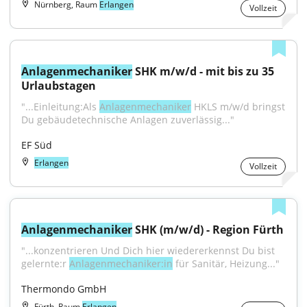
Nürnberg, Raum
Erlangen
Vollzeit
Anlagenmechaniker
 SHK m/w/d - mit bis zu 35 
Urlaubstagen
"...Einleitung:Als 
Anlagenmechaniker
 HKLS m/w/d bringst 
Du gebäudetechnische Anlagen zuverlässig..."
EF Süd
Erlangen
Vollzeit
Anlagenmechaniker
 SHK (m/w/d) - Region Fürth
"...konzentrieren Und Dich hier wiedererkennst Du bist 
gelernte:r 
Anlagenmechaniker:in
 für Sanitär, Heizung..."
Thermondo GmbH
Fürth, Raum
Erlangen