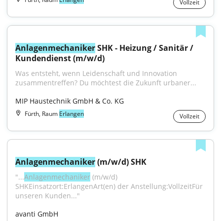
Vollzeit
Anlagenmechaniker
 SHK - Heizung / Sanitär / 
Kundendienst (m/w/d)
Was entsteht, wenn Leidenschaft und Innovation 
zusammentreffen? Du möchtest die Zukunft urbaner...
MIP Haustechnik GmbH & Co. KG
Fürth, Raum
Erlangen
Vollzeit
Anlagenmechaniker
 (m/w/d) SHK
"...
Anlagenmechaniker
 (m/w/d) 
SHKEinsatzort:ErlangenArt(en) der Anstellung:VollzeitFür 
unseren Kunden..."
avanti GmbH