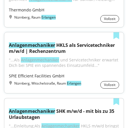
Thermondo GmbH
Nürnberg, Raum
Erlangen
Vollzeit
Anlagenmechaniker
 HKLS als Servicetechniker 
m/w/d | Rechenzentrum
"...Als 
Anlagenmechaniker
 und Servicetechniker erwartet 
Dich bei SPIE ein spannendes Einsatzumfeld..."
SPIE Efficient Facilities GmbH
Nürnberg, Witschelstraße, Raum
Erlangen
Vollzeit
Anlagenmechaniker
 SHK m/w/d - mit bis zu 35 
Urlaubstagen
"...Einleitung:Als 
Anlagenmechaniker
 HKLS m/w/d bringst 