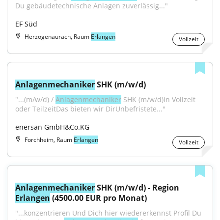
Du gebäudetechnische Anlagen zuverlässig..."
EF Süd
Herzogenaurach, Raum
Erlangen
Vollzeit
Anlagenmechaniker
 SHK (m/w/d)
"...(m/w/d) / 
Anlagenmechaniker
 SHK (m/w/d)in Vollzeit 
oder TeilzeitDas bieten wir DirUnbefristete..."
enersan GmbH&Co.KG
Forchheim, Raum
Erlangen
Vollzeit
Anlagenmechaniker
 SHK (m/w/d) - Region 
Erlangen
 (4500.00 EUR pro Monat)
"...konzentrieren Und Dich hier wiedererkennst Profil Du 