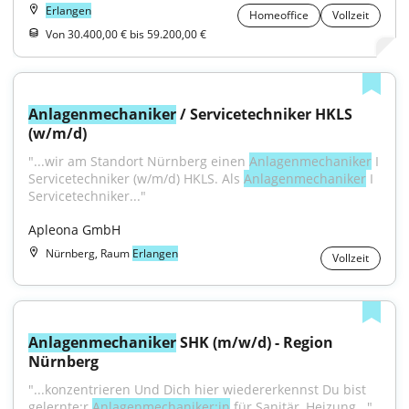
Erlangen
Homeoffice
Vollzeit
Von 30.400,00 € bis 59.200,00 €
Anlagenmechaniker
 / Servicetechniker HKLS 
(w/m/d)
"...wir am Standort Nürnberg einen 
Anlagenmechaniker
 I 
Servicetechniker (w/m/d) HKLS. Als 
Anlagenmechaniker
 I 
Servicetechniker..."
Apleona GmbH
Nürnberg, Raum
Erlangen
Vollzeit
Anlagenmechaniker
 SHK (m/w/d) - Region 
Nürnberg
"...konzentrieren Und Dich hier wiedererkennst Du bist 
gelernte:r 
Anlagenmechaniker:in
 für Sanitär, Heizung..."