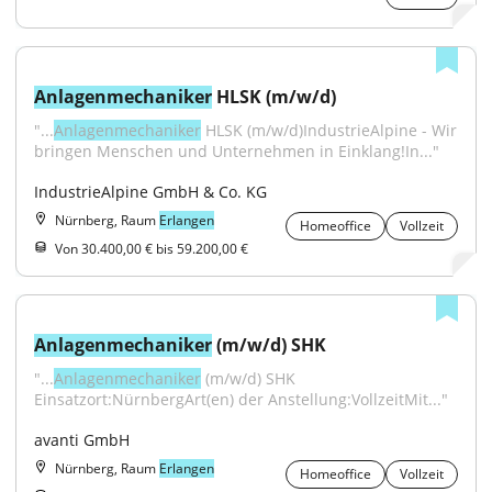
Anlagenmechaniker
 HLSK (m/w/d)
"...
Anlagenmechaniker
 HLSK (m/w/d)IndustrieAlpine - Wir 
bringen Menschen und Unternehmen in Einklang!In..."
IndustrieAlpine GmbH & Co. KG
Nürnberg, Raum
Erlangen
Homeoffice
Vollzeit
Von 30.400,00 € bis 59.200,00 €
Anlagenmechaniker
 (m/w/d) SHK
"...
Anlagenmechaniker
 (m/w/d) SHK 
Einsatzort:NürnbergArt(en) der Anstellung:VollzeitMit..."
avanti GmbH
Nürnberg, Raum
Erlangen
Homeoffice
Vollzeit