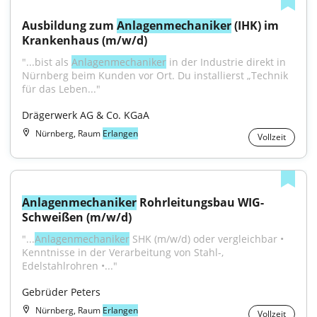
Ausbildung zum 
Anlagenmechaniker
 (IHK) im 
Krankenhaus (m/w/d)
"...bist als 
Anlagenmechaniker
 in der Industrie direkt in 
Nürnberg beim Kunden vor Ort. Du installierst „Technik 
für das Leben..."
Drägerwerk AG & Co. KGaA
Nürnberg, Raum
Erlangen
Vollzeit
Anlagenmechaniker
 Rohrleitungsbau WIG-
Schweißen (m/w/d)
"...
Anlagenmechaniker
 SHK (m/w/d) oder vergleichbar • 
Kenntnisse in der Verarbeitung von Stahl-, 
Edelstahlrohren •..."
Gebrüder Peters
Nürnberg, Raum
Erlangen
Vollzeit