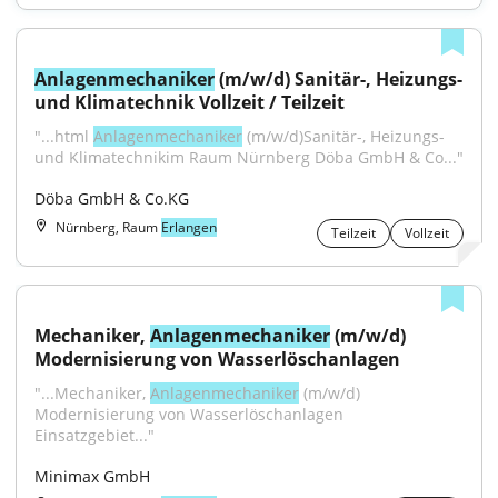
Anlagenmechaniker
 (m/w/d) Sanitär-, Heizungs- 
und Klimatechnik Vollzeit / Teilzeit
"...html 
Anlagenmechaniker
 (m/w/d)Sanitär-, Heizungs- 
und Klimatechnikim Raum Nürnberg Döba GmbH & Co..."
Döba GmbH & Co.KG
Nürnberg, Raum
Erlangen
Teilzeit
Vollzeit
Mechaniker, 
Anlagenmechaniker
 (m/w/d) 
Modernisierung von Wasserlöschanlagen
"...Mechaniker, 
Anlagenmechaniker
 (m/w/d) 
Modernisierung von Wasserlöschanlagen 
Einsatzgebiet..."
Minimax GmbH