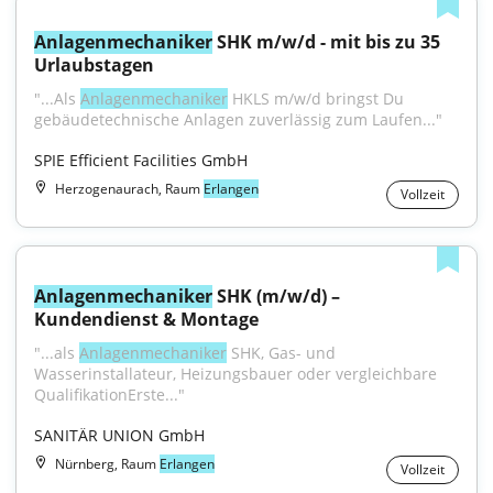
Anlagenmechaniker
 SHK m/w/d - mit bis zu 35 
Urlaubstagen
"...Als 
Anlagenmechaniker
 HKLS m/w/d bringst Du 
gebäudetechnische Anlagen zuverlässig zum Laufen..."
SPIE Efficient Facilities GmbH
Herzogenaurach, Raum
Erlangen
Vollzeit
Anlagenmechaniker
 SHK (m/w/d) – 
Kundendienst & Montage
"...als 
Anlagenmechaniker
 SHK, Gas- und 
Wasserinstallateur, Heizungsbauer oder vergleichbare 
QualifikationErste..."
SANITÄR UNION GmbH
Nürnberg, Raum
Erlangen
Vollzeit