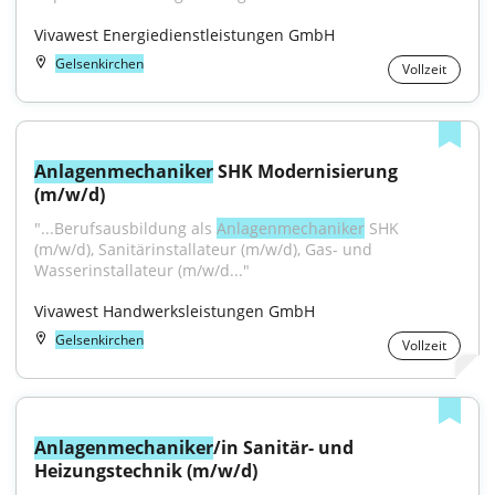
Vivawest Energiedienstleistungen GmbH
Gelsenkirchen
Vollzeit
Anlagenmechaniker
 SHK Modernisierung 
(m/w/d)
"...Berufsausbildung als 
Anlagenmechaniker
 SHK 
(m/w/d), Sanitärinstallateur (m/w/d), Gas- und 
Wasserinstallateur (m/w/d..."
Vivawest Handwerksleistungen GmbH
Gelsenkirchen
Vollzeit
Anlagenmechaniker
/in Sanitär- und 
Heizungstechnik (m/w/d)