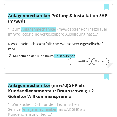
Anlagenmechaniker
 Prüfung & Installation SAP 
(m/w/d)
"...zum 
Anlagenmechaniker
 (m/w/d) oder Rohrnetzbauer 
(m/w/d) oder eine vergleichbare Ausbildung hast..."
RWW Rheinisch-Westfälische Wasserwerksgesellschaft 
mbH
Mülheim an der Ruhr, Raum
Gelsenkirchen
Homeoffice
Vollzeit
Anlagenmechaniker
 (m/w/d) SHK als 
Kundendienstmonteur Braunschweig + 2 
Gehälter Willkommensprämie
"...Wir suchen Dich für den Technischen 
Service!
Anlagenmechaniker
 (m/w/d) SHK als 
Kundendienstmonteur..."