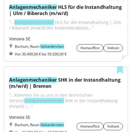
Anlagenmechaniker
 HLS für die Instandhaltung 
| Ulm / Biberach (m/w/d)
"...
Anlagenmechaniker
 HLS für die Instandhaltung | Ulm 
/ Biberach (m/w/d) Wir bietenAttraktives..."
Vonovia SE
Bochum, Raum
Gelsenkirchen
Homeoffice
Vollzeit
Von 30.400,00 € bis 59.200,00 €
Anlagenmechaniker
 SHK in der Instandhaltung 
(m/w/d) | Bremen
"...Kommen Sie zu uns in den technischen 
Service!
Anlagenmechaniker
 SHK in der Instandhaltung 
(m/w/d) |..."
Vonovia SE
Bochum, Raum
Gelsenkirchen
Homeoffice
Vollzeit