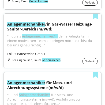
Essen, Raum
Gelsenkirchen
Vollzeit
Anlagenmechaniker
/in Gas-Wasser Heizungs-
Sanitär-Bereich (m/w/d)
"...du als 
Anlagenmechaniker/in
 deine Fähigkeiten in 
einem motivierten Team einbringen möchtest, bist du 
bei uns genau richtig..."
Fokus Bauservice GmbH
Recklinghausen, Raum
Gelsenkirchen
Vollzeit
Anlagenmechaniker
 für Mess- und 
Abrechnungssysteme (m/w/d)
"...und 
Anlagenmechaniker
 für Mess- und 
Abrechnungssysteme (m/w/d). Ausführung von 
Reparatur- und Folgeaufträgen..."