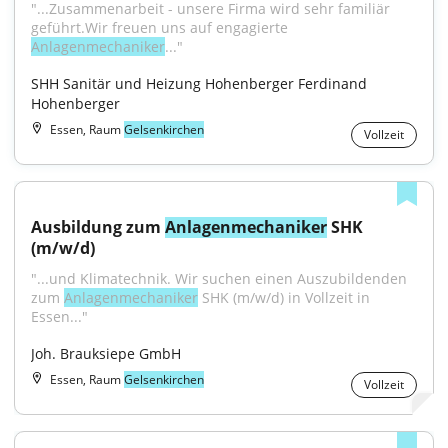
"...Zusammenarbeit - unsere Firma wird sehr familiär 
geführt.Wir freuen uns auf engagierte 
Anlagenmechaniker
..."
SHH Sanitär und Heizung Hohenberger Ferdinand 
Hohenberger
Essen, Raum
Gelsenkirchen
Vollzeit
Ausbildung zum 
Anlagenmechaniker
 SHK 
(m/w/d)
"...und Klimatechnik. Wir suchen einen Auszubildenden 
zum 
Anlagenmechaniker
 SHK (m/w/d) in Vollzeit in 
Essen..."
Joh. Brauksiepe GmbH
Essen, Raum
Gelsenkirchen
Vollzeit