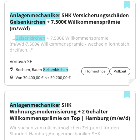
Anlagenmechaniker
 SHK Versicherungsschäden 
Gelsenkirchen
 + 7.500€ Willkommensprämie 
(m/w/d)
"...
Gelsenkirchen
 + 7.500€ Willkommensprämie 
(m/w/d)7.500€ Willkommensprämie - wechseln lohnt sich 
dreifach..."
Vonovia SE
Bochum, Raum
Gelsenkirchen
Homeoffice
Vollzeit
Von 30.400,00 € bis 59.200,00 €
Anlagenmechaniker
 SHK 
Wohnungsmodernisierung + 2 Gehälter 
Willkommensprämie on Top | Hamburg (m/w/d)
Wir suchen zum nächstmöglichen Zeitpunkt für den 
Standort HamburgAnlagenmechaniker SHK...