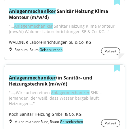
Anlagenmechaniker
 Sanitär Heizung Klima 
Monteur (m/w/d)
"...
Anlagenmechaniker
 Sanitär Heizung Klima Monteur 
(m/w/d) Waldner Laboreinrichtungen SE & Co. KG..."
WALDNER Laboreinrichtungen SE & Co. KG
Bochum, Raum
Gelsenkirchen
Vollzeit
Anlagenmechaniker
/in Sanitär- und 
Heizungstechnik (m/w/d)
"...„Wir suchen einen 
Anlagenmechaniker
 SHK – 
jemanden, der weiß, dass Wasser bergab läuft, 
Heizungen..."
Koch Sanitär Heizung GmbH & Co. KG
Mülheim an der Ruhr, Raum
Gelsenkirchen
Vollzeit