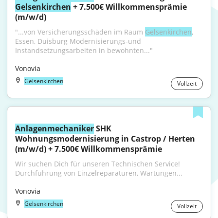
Gelsenkirchen
 + 7.500€ Willkommensprämie 
(m/w/d)
"...von Versicherungsschäden im Raum 
Gelsenkirchen
, 
Essen, Duisburg Modernisierungs-und 
Instandsetzungsarbeiten in bewohnten..."
Vonovia
Gelsenkirchen
Vollzeit
Anlagenmechaniker
 SHK 
Wohnungsmodernisierung in Castrop / Herten 
(m/w/d) + 7.500€ Willkommensprämie
Wir suchen Dich für unseren Technischen Service! 
Durchführung von Einzelreparaturen, Wartungen...
Vonovia
Gelsenkirchen
Vollzeit