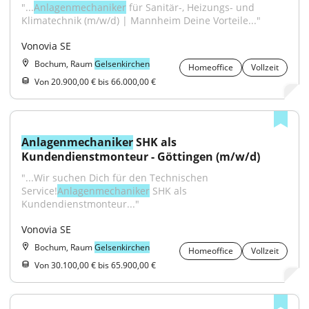
"...
Anlagenmechaniker
 für Sanitär-, Heizungs- und 
Klimatechnik (m/w/d) | Mannheim Deine Vorteile..."
Vonovia SE
Bochum, Raum
Gelsenkirchen
Homeoffice
Vollzeit
Von 20.900,00 € bis 66.000,00 €
Anlagenmechaniker
 SHK als 
Kundendienstmonteur - Göttingen (m/w/d)
"...Wir suchen Dich für den Technischen 
Service!
Anlagenmechaniker
 SHK als 
Kundendienstmonteur..."
Vonovia SE
Bochum, Raum
Gelsenkirchen
Homeoffice
Vollzeit
Von 30.100,00 € bis 65.900,00 €