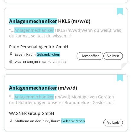
Anlagenmechaniker
 HKLS (m/w/d)
"...
Anlagenmechaniker
 HKLS (m/w/d)Wenn du weißt, was 
du kannst, solltest du wissen..."
Pluto Personal Agentur GmbH
Essen, Raum
Gelsenkirchen
Homeoffice
Vollzeit
Von 30.400,00 € bis 59.200,00 €
Anlagenmechaniker
 (m/w/d)
"...
Anlagenmechaniker
 (m/w/d) Montage von Geräten 
und Rohrleitungen unserer Brandmelde-, Gaslösch..."
WAGNER Group GmbH
Mülheim an der Ruhr, Raum
Gelsenkirchen
Vollzeit