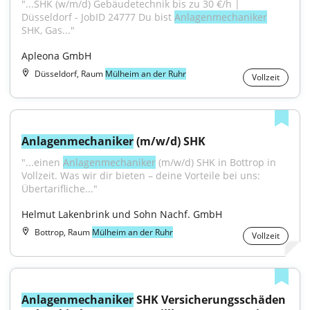
"...SHK (w/m/d) Gebäudetechnik bis zu 30 €/h | 
Düsseldorf - JobID 24777 Du bist 
Anlagenmechaniker
SHK, Gas..."
Apleona GmbH
Düsseldorf, Raum
Mülheim an der Ruhr
Vollzeit
Anlagenmechaniker
 (m/w/d) SHK
"...einen 
Anlagenmechaniker
 (m/w/d) SHK in Bottrop in 
Vollzeit. Was wir dir bieten – deine Vorteile bei uns: 
Übertarifliche..."
Helmut Lakenbrink und Sohn Nachf. GmbH
Bottrop, Raum
Mülheim an der Ruhr
Vollzeit
Anlagenmechaniker
 SHK Versicherungsschäden 