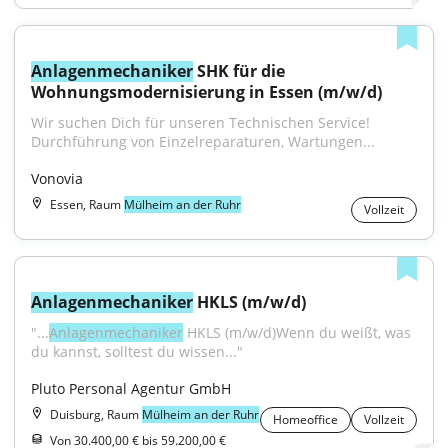
Anlagenmechaniker
 SHK für die 
Wohnungsmodernisierung in Essen (m/w/d)
Wir suchen Dich für unseren Technischen Service! 
Durchführung von Einzelreparaturen, Wartungen...
Vonovia
Essen, Raum
Mülheim an der Ruhr
Vollzeit
Anlagenmechaniker
 HKLS (m/w/d)
"...
Anlagenmechaniker
 HKLS (m/w/d)Wenn du weißt, was 
du kannst, solltest du wissen..."
Pluto Personal Agentur GmbH
Duisburg, Raum
Mülheim an der Ruhr
Homeoffice
Vollzeit
Von 30.400,00 € bis 59.200,00 €