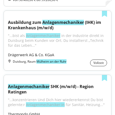
Ausbildung zum 
Anlagenmechaniker
 (IHK) im 
Krankenhaus (m/w/d)
"...bist als 
Anlagenmechaniker
 in der Industrie direkt in 
Duisburg beim Kunden vor Ort. Du installierst „Technik 
für das Leben..."
Drägerwerk AG & Co. KGaA
Duisburg, Raum
Mülheim an der Ruhr
Vollzeit
Anlagenmechaniker
 SHK (m/w/d) - Region 
Ratingen
"...konzentrieren Und Dich hier wiedererkennst Du bist 
gelernte:r 
Anlagenmechaniker:in
 für Sanitär, Heizung..."
Thermondo GmbH