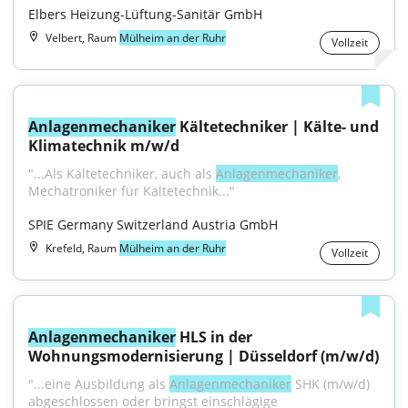
Elbers Heizung-Lüftung-Sanitär GmbH
Velbert, Raum
Mülheim an der Ruhr
Vollzeit
Anlagenmechaniker
 Kältetechniker | Kälte- und 
Klimatechnik m/w/d
"...Als Kältetechniker, auch als 
Anlagenmechaniker
, 
Mechatroniker für Kältetechnik..."
SPIE Germany Switzerland Austria GmbH
Krefeld, Raum
Mülheim an der Ruhr
Vollzeit
Anlagenmechaniker
 HLS in der 
Wohnungsmodernisierung | Düsseldorf (m/w/d)
"...eine Ausbildung als 
Anlagenmechaniker
 SHK (m/w/d) 
abgeschlossen oder bringst einschlägige 