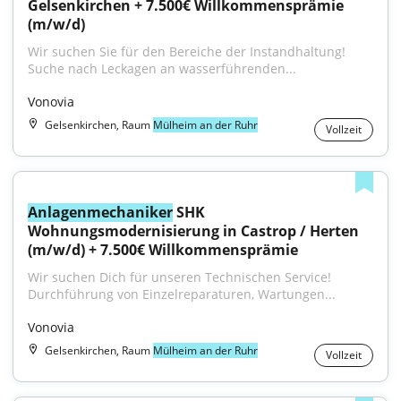
Gelsenkirchen + 7.500€ Willkommensprämie 
(m/w/d)
Wir suchen Sie für den Bereiche der Instandhaltung! 
Suche nach Leckagen an wasserführenden...
Vonovia
Gelsenkirchen, Raum
Mülheim an der Ruhr
Vollzeit
Anlagenmechaniker
 SHK 
Wohnungsmodernisierung in Castrop / Herten 
(m/w/d) + 7.500€ Willkommensprämie
Wir suchen Dich für unseren Technischen Service! 
Durchführung von Einzelreparaturen, Wartungen...
Vonovia
Gelsenkirchen, Raum
Mülheim an der Ruhr
Vollzeit