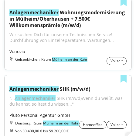
Anlagenmechaniker
 Wohnungsmodernisierung 
in Mülheim/Oberhausen + 7.500€ 
Willkommensprämie (m/w/d)
Wir suchen Dich für unseren Technischen Service! 
Durchführung von Einzelreparaturen, Wartungen...
Vonovia
Gelsenkirchen, Raum
Mülheim an der Ruhr
Vollzeit
Anlagenmechaniker
 SHK (m/w/d)
"...
Anlagenmechaniker
 SHK (m/w/d)Wenn du weißt, was 
du kannst, solltest du wissen..."
Pluto Personal Agentur GmbH
Duisburg, Raum
Mülheim an der Ruhr
Homeoffice
Vollzeit
Von 30.400,00 € bis 59.200,00 €