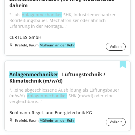
daheim
"...als 
Anlagenmechaniker
 SHK, Industriemechaniker, 
Rohrleitungsbauer, Mechatroniker oder ähnlich 
Erfahrung in der Montage..."
CERTUSS GmbH
Krefeld, Raum
Mülheim an der Ruhr
Vollzeit
Anlagenmechaniker
 - Lüftungstechnik / 
Klimatechnik (m/w/d)
"...eine abgeschlossene Ausbildung als Lüftungsbauer 
(m/w/d), 
Anlagenmechaniker
 SHK (m/w/d) oder eine 
vergleichbare..."
Bohlmann-Regel- und Energietechnik KG
Krefeld, Raum
Mülheim an der Ruhr
Vollzeit