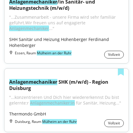
Anlagenmechaniker
/in Sanitär- und 
Heizungstechnik (m/w/d)
"...Zusammenarbeit - unsere Firma wird sehr familiär 
geführt.Wir freuen uns auf engagierte 
Anlagenmechaniker
..."
SHH Sanitär und Heizung Hohenberger Ferdinand 
Hohenberger
Essen, Raum
Mülheim an der Ruhr
Vollzeit
Anlagenmechaniker
 SHK (m/w/d) - Region 
Duisburg
"...konzentrieren Und Dich hier wiedererkennst Du bist 
gelernte:r 
Anlagenmechaniker:in
 für Sanitär, Heizung..."
Thermondo GmbH
Duisburg, Raum
Mülheim an der Ruhr
Vollzeit