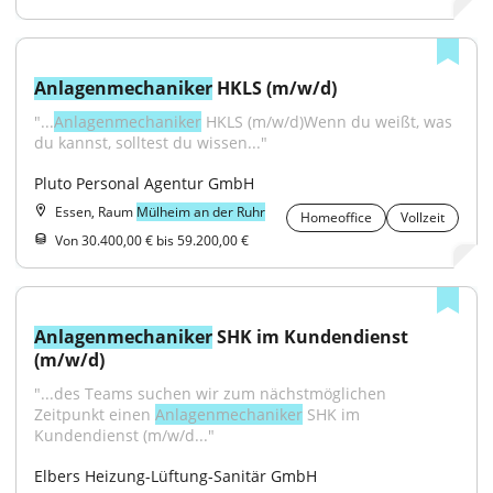
Anlagenmechaniker
 HKLS (m/w/d)
"...
Anlagenmechaniker
 HKLS (m/w/d)Wenn du weißt, was 
du kannst, solltest du wissen..."
Pluto Personal Agentur GmbH
Essen, Raum
Mülheim an der Ruhr
Homeoffice
Vollzeit
Von 30.400,00 € bis 59.200,00 €
Anlagenmechaniker
 SHK im Kundendienst 
(m/w/d)
"...des Teams suchen wir zum nächstmöglichen 
Zeitpunkt einen 
Anlagenmechaniker
 SHK im 
Kundendienst (m/w/d..."
Elbers Heizung-Lüftung-Sanitär GmbH