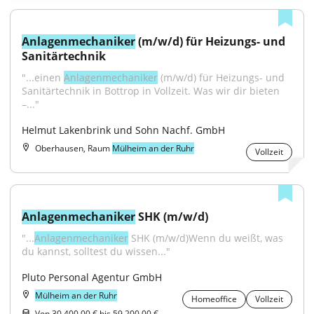
Anlagenmechaniker
 (m/w/d) für Heizungs- und 
Sanitärtechnik
"...einen 
Anlagenmechaniker
 (m/w/d) für Heizungs- und 
Sanitärtechnik in Bottrop in Vollzeit. Was wir dir bieten 
–..."
Helmut Lakenbrink und Sohn Nachf. GmbH
Oberhausen, Raum
Mülheim an der Ruhr
Vollzeit
Anlagenmechaniker
 SHK (m/w/d)
"...
Anlagenmechaniker
 SHK (m/w/d)Wenn du weißt, was 
du kannst, solltest du wissen..."
Pluto Personal Agentur GmbH
Mülheim an der Ruhr
Homeoffice
Vollzeit
Von 30.400,00 € bis 59.200,00 €