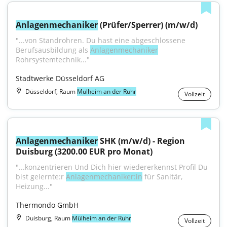
Anlagenmechaniker
 (Prüfer/Sperrer) (m/w/d)
"...von Standrohren. Du hast eine abgeschlossene 
Berufsausbildung als 
Anlagenmechaniker
Rohrsystemtechnik..."
Stadtwerke Düsseldorf AG
Düsseldorf, Raum
Mülheim an der Ruhr
Vollzeit
Anlagenmechaniker
 SHK (m/w/d) - Region 
Duisburg (3200.00 EUR pro Monat)
"...konzentrieren Und Dich hier wiedererkennst Profil Du 
bist gelernte:r 
Anlagenmechaniker:in
 für Sanitär, 
Heizung..."
Thermondo GmbH
Duisburg, Raum
Mülheim an der Ruhr
Vollzeit