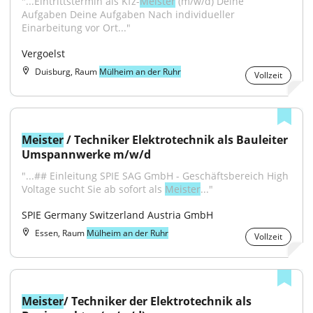
"...Eintrittstermin als Kfz-
Meister
 (m/w/d) Deine 
Aufgaben Deine Aufgaben Nach individueller 
Einarbeitung vor Ort..."
Vergoelst
Duisburg, Raum
Mülheim an der Ruhr
Vollzeit
Meister
 / Techniker Elektrotechnik als Bauleiter 
Umspannwerke m/w/d
"...## Einleitung SPIE SAG GmbH - Geschäftsbereich High 
Voltage sucht Sie ab sofort als 
Meister
..."
SPIE Germany Switzerland Austria GmbH
Essen, Raum
Mülheim an der Ruhr
Vollzeit
Meister
/ Techniker der Elektrotechnik als 