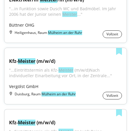
"...in Funktion sowie Dusch WC und Badmöbel. Im Jahr 
2006 hat der Junior seinen 
Meister
..."
Büttner OHG
Heiligenhaus, Raum
Mülheim an der Ruhr
Vollzeit
Kfz-
Meister
 (m/w/d)
"...Eintrittstermin als Kfz-
Meister
 (m/w/d)Nach 
individueller Einarbeitung vor Ort, in der Zentrale..."
Vergölst GmbH
Duisburg, Raum
Mülheim an der Ruhr
Vollzeit
Kfz-
Meister
 (m/w/d)