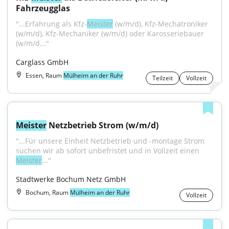
Fahrzeugglas
"...Erfahrung als Kfz-
Meister
 (w/m/d), Kfz-Mechatroniker 
(w/m/d), Kfz-Mechaniker (w/m/d) oder Karosseriebauer 
(w/m/d..."
Carglass GmbH
Essen, Raum
Mülheim an der Ruhr
Teilzeit
Vollzeit
Meister
 Netzbetrieb Strom (w/m/d)
"...Für unsere Einheit Netzbetrieb und -montage Strom 
suchen wir ab sofort unbefristet und in Vollzeit einen 
Meister
..."
Stadtwerke Bochum Netz GmbH
Bochum, Raum
Mülheim an der Ruhr
Vollzeit