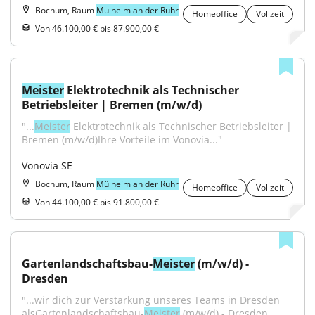
Bochum, Raum
Mülheim an der Ruhr
Homeoffice
Vollzeit
Von 46.100,00 € bis 87.900,00 €
Meister
 Elektrotechnik als Technischer 
Betriebsleiter | Bremen (m/w/d)
"...
Meister
 Elektrotechnik als Technischer Betriebsleiter | 
Bremen (m/w/d)Ihre Vorteile im Vonovia..."
Vonovia SE
Bochum, Raum
Mülheim an der Ruhr
Homeoffice
Vollzeit
Von 44.100,00 € bis 91.800,00 €
Gartenlandschaftsbau-
Meister
 (m/w/d) - 
Dresden
"...wir dich zur Verstärkung unseres Teams in Dresden 
alsGartenlandschaftsbau-
Meister
 (m/w/d) - Dresden 