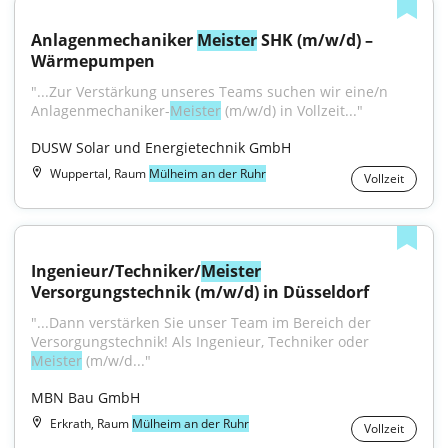
Anlagenmechaniker 
Meister
 SHK (m/w/d) – 
Wärmepumpen
"...Zur Verstärkung unseres Teams suchen wir eine/n 
Anlagenmechaniker-
Meister
 (m/w/d) in Vollzeit..."
DUSW Solar und Energietechnik GmbH
Wuppertal, Raum
Mülheim an der Ruhr
Vollzeit
Ingenieur/Techniker/
Meister
Versorgungstechnik (m/w/d) in Düsseldorf
"...Dann verstärken Sie unser Team im Bereich der 
Versorgungstechnik! Als Ingenieur, Techniker oder 
Meister
 (m/w/d..."
MBN Bau GmbH
Erkrath, Raum
Mülheim an der Ruhr
Vollzeit