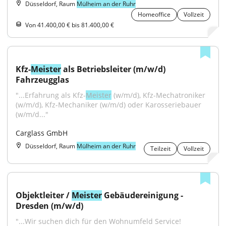
Düsseldorf, Raum
Mülheim an der Ruhr
Homeoffice
Vollzeit
Von 41.400,00 € bis 81.400,00 €
Kfz-
Meister
 als Betriebsleiter (m/w/d) 
Fahrzeugglas
"...Erfahrung als Kfz-
Meister
 (w/m/d), Kfz-Mechatroniker 
(w/m/d), Kfz-Mechaniker (w/m/d) oder Karosseriebauer 
(w/m/d..."
Carglass GmbH
Düsseldorf, Raum
Mülheim an der Ruhr
Teilzeit
Vollzeit
Objektleiter / 
Meister
 Gebäudereinigung - 
Dresden (m/w/d)
"...Wir suchen dich für den Wohnumfeld Service!​ 