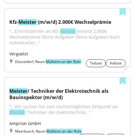
Kfz-
Meister
 (m/w/d) 2.000€ Wechselprämie
"...Eintrittstermin als Kfz-
Meister
 (m/w/d) 2.000€ 
Wechselprämie Deine Aufgaben Deine Aufgaben Nach 
individueller..."
Vergoelst
Düsseldorf, Raum
Mülheim an der Ruhr
Teilzeit
Vollzeit
Meister
/ Techniker der Elektrotechnik als 
Bauinspektor (m/w/d)
"...Wir suchen Sie zum nächstmöglichen Zeitpunkt als 
Meister
/ Techniker der Elektrotechnik..."
Amprion GmbH
Meerbusch, Raum
Mülheim an der Ruhr