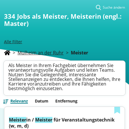
Suche ändern
334
Jobs als Meister, Meisterin (engl.:
Master)
Alle Filter
>
Mülheim an der Ruhr
>
Meister
Als Meister in Ihrem Fachgebiet übernehmen Sie
verantwortungsvolle Aufgaben und leiten Teams.
Nutzen Sie die Gelegenheit, interessante
Stellenanzeigen zu entdecken, die Ihnen helfen, Ihre
Karriere voranzutreiben und Ihre Fähigkeiten
bestmöglich einzusetzen.
Relevanz
Datum
Entfernung
Meister
in / 
Meister
 für Veranstaltungstechnik 
(w, m, d)