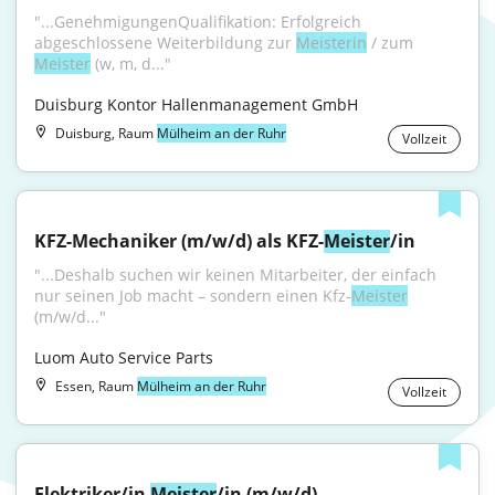
"...GenehmigungenQualifikation: Erfolgreich 
abgeschlossene Weiterbildung zur 
Meisterin
 / zum 
Meister
 (w, m, d..."
Duisburg Kontor Hallenmanagement GmbH
Duisburg, Raum
Mülheim an der Ruhr
Vollzeit
KFZ-Mechaniker (m/w/d) als KFZ-
Meister
/in
"...Deshalb suchen wir keinen Mitarbeiter, der einfach 
nur seinen Job macht – sondern einen Kfz-
Meister
(m/w/d..."
Luom Auto Service Parts
Essen, Raum
Mülheim an der Ruhr
Vollzeit
Elektriker/in 
Meister
/in (m/w/d)