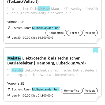
(Teilzeit/Vollzeit)
"...Wir suchen Dich!
Meister
 Maurer / Fliesenleger (m/w/d) 
- Berlin (Teilzeit/Vollzeit)Deine Vorteile..."
Vonovia SE
Bochum, Raum
Mülheim an der Ruhr
Homeoffice
Teilzeit
Vollzeit
Von 30.100,00 € bis 56.800,00 €
Meister
 Elektrotechnik als Technischer 
Betriebsleiter | Hamburg, Lübeck (m/w/d)
"...
Meister
 Elektrotechnik als Technischer Betriebsleiter | 
Hamburg, Lübeck (m/w/d) Wir bietenEinen..."
Vonovia SE
Bochum, Raum
Mülheim an der Ruhr
Homeoffice
Vollzeit
Von 44.100,00 € bis 91.800,00 €