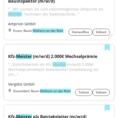
Bauinspektor (m/w/d)
"...Wir suchen Sie zum nächstmöglichen Zeitpunkt als 
Meister
/ Techniker der Elektrotechnik..."
Amprion GmbH
Essen, Raum
Mülheim an der Ruhr
Homeoffice
Vollzeit
Kfz-
Meister
 (m/w/d) 2.000€ Wechselprämie
"...Eintrittstermin als Kfz-
Meister
 (m/w/d) 2.000€ 
WechselprämieNach individueller Einarbeitung vor 
Ort..."
Vergölst GmbH
Düsseldorf, Raum
Mülheim an der Ruhr
Teilzeit
Vollzeit
Kfz-
Meister
 als Betriebsleiter (m/w/d) 