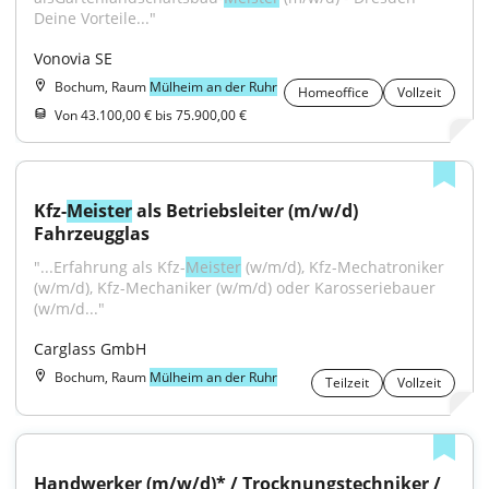
Deine Vorteile..."
Vonovia SE
Bochum, Raum
Mülheim an der Ruhr
Homeoffice
Vollzeit
Von 43.100,00 € bis 75.900,00 €
Kfz-
Meister
 als Betriebsleiter (m/w/d) 
Fahrzeugglas
"...Erfahrung als Kfz-
Meister
 (w/m/d), Kfz-Mechatroniker 
(w/m/d), Kfz-Mechaniker (w/m/d) oder Karosseriebauer 
(w/m/d..."
Carglass GmbH
Bochum, Raum
Mülheim an der Ruhr
Teilzeit
Vollzeit
Handwerker (m/w/d)* / Trocknungstechniker / 