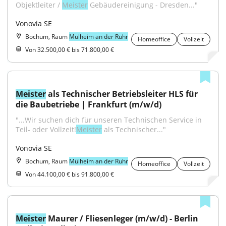
Objektleiter / 
Meister
 Gebäudereinigung - Dresden..."
Vonovia SE
Bochum, Raum
Mülheim an der Ruhr
Homeoffice
Vollzeit
Von 32.500,00 € bis 71.800,00 €
Meister
 als Technischer Betriebsleiter HLS für 
die Baubetriebe | Frankfurt (m/w/d)
"...Wir suchen dich für unseren Technischen Service in 
Teil- oder Vollzeit!
Meister
 als Technischer..."
Vonovia SE
Bochum, Raum
Mülheim an der Ruhr
Homeoffice
Vollzeit
Von 44.100,00 € bis 91.800,00 €
Meister
 Maurer / Fliesenleger (m/w/d) - Berlin 