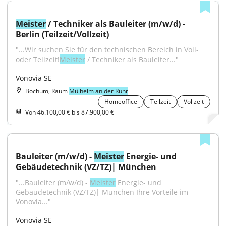
Meister
 / Techniker als Bauleiter (m/w/d) - 
Berlin (Teilzeit/Vollzeit)
"...Wir suchen Sie für den technischen Bereich in Voll- 
oder Teilzeit!
Meister
 / Techniker als Bauleiter..."
Vonovia SE
Bochum, Raum
Mülheim an der Ruhr
Homeoffice
Teilzeit
Vollzeit
Von 46.100,00 € bis 87.900,00 €
Bauleiter (m/w/d) - 
Meister
 Energie- und 
Gebäudetechnik (VZ/TZ)| München
"...Bauleiter (m/w/d) - 
Meister
 Energie- und 
Gebäudetechnik (VZ/TZ)| München Ihre Vorteile im 
Vonovia..."
Vonovia SE