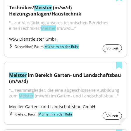
Techniker/
Meister
 (m/w/d) 
Heizungsanlagen/Haustechnik
"...zur Verstärkung unseres technischen Bereiches 
einenTechniker/
Meister
 (m/w/d..."
WSG Dienstleister GmbH
Düsseldorf, Raum
Mülheim an der Ruhr
Vollzeit
Meister
 im Bereich Garten- und Landschaftsbau 
(m/w/d)
"...Teammitglieder, die eine abgeschlossene Ausbildung 
zum 
Meister
 (m/w/d) im Garten- und Landschaftsbau..."
Moeller Garten- und Landschaftsbau GmbH
Krefeld, Raum
Mülheim an der Ruhr
Vollzeit