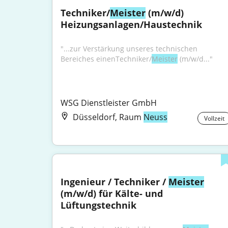
Techniker/
Meister
 (m/w/d) 
Heizungsanlagen/Haustechnik
"...zur Verstärkung unseres technischen 
Bereiches einenTechniker/
Meister
 (m/w/d..."
WSG Dienstleister GmbH
Düsseldorf, Raum
Neuss
Vollzeit
Ingenieur / Techniker / 
Meister
(m/w/d) für Kälte- und 
Lüftungstechnik