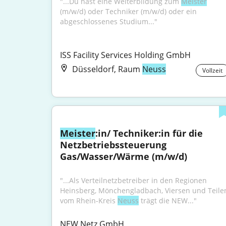
"...Du hast eine Weiterbildung zum 
Meister
(m/w/d) oder Techniker (m/w/d) oder ein 
abgeschlossenes Studium..."
ISS Facility Services Holding GmbH
Düsseldorf, Raum
Neuss
Vollzeit
Meister
:in/ Techniker:in für die 
Netzbetriebssteuerung 
Gas/Wasser/Wärme (m/w/d)
"...Als Verteilnetzbetreiber in den Regionen 
Heinsberg, Mönchengladbach, Viersen und Teilen
vom Rhein-Kreis 
Neuss
 trägt die NEW..."
NEW Netz GmbH