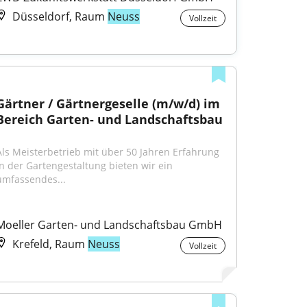
Düsseldorf, Raum
Neuss
Vollzeit
Gärtner / Gärtnergeselle (m/w/d) im 
Bereich Garten- und Landschaftsbau
Als Meisterbetrieb mit über 50 Jahren Erfahrung 
in der Gartengestaltung bieten wir ein 
umfassendes...
Moeller Garten- und Landschaftsbau GmbH
Krefeld, Raum
Neuss
Vollzeit