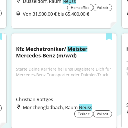
Düsseldorf, Raum
Neuss
Homeoffice
Vollzeit
Von 31.900,00 € bis 65.400,00 €
Kfz Mechatroniker/ 
Meister
Mercedes-Benz (m/w/d)
Starte Deine Karriere bei uns! Begeistere Dich für 
Mercedes-Benz Transporter oder Daimler-Truck...
Christian Röttges
Mönchengladbach, Raum
Neuss
Teilzeit
Vollzeit