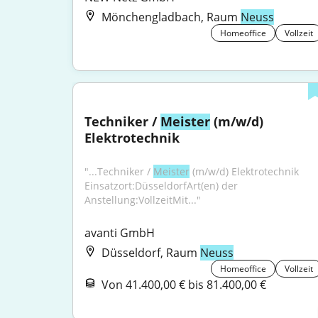
Mönchengladbach, Raum
Neuss
Homeoffice
Vollzeit
Techniker / 
Meister
 (m/w/d) 
Elektrotechnik
"...Techniker / 
Meister
 (m/w/d) Elektrotechnik 
Einsatzort:DüsseldorfArt(en) der 
Anstellung:VollzeitMit..."
avanti GmbH
Düsseldorf, Raum
Neuss
Homeoffice
Vollzeit
Von 41.400,00 € bis 81.400,00 €