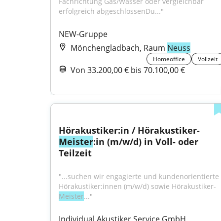
Fachrichtung Gas/Wasser oder vergleichbar 
erfolgreich abgeschlossenDu..."
NEW-Gruppe
Mönchengladbach, Raum
Neuss
Homeoffice
Vollzeit
Von 33.200,00 € bis 70.100,00 €
Hörakustiker:in / Hörakustiker-
Meister
:in (m/w/d) in Voll- oder 
Teilzeit
"...suchen wir engagierte und kundenorientierte 
Hörakustiker:innen (m/w/d) sowie Hörakustiker-
Meister
..."
Individual Akustiker Service GmbH