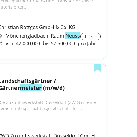
Servicepartnerfür Van- und Transporter sowie 
utorisierter...
Christian Röttges GmbH & Co. KG
Mönchengladbach, Raum
Neuss
Teilzeit
Von 42.000,00 € bis 57.500,00 € pro Jahr
Landschaftsgärtner / 
Gärtner
meister
 (m/w/d)
Die Zukunftswerkstatt Düsseldorf (ZWD) ist eine 
gemeinnützige Tochtergesellschaft der...
ZWD Zukunftswerkstatt Düsseldorf GmbH