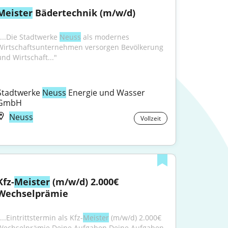
Meister
 Bädertechnik (m/w/d)
"...Die Stadtwerke 
Neuss
 als modernes 
Wirtschaftsunternehmen versorgen Bevölkerung 
und Wirtschaft..."
Stadtwerke 
Neuss
 Energie und Wasser 
GmbH
Neuss
Vollzeit
Kfz-
Meister
 (m/w/d) 2.000€ 
Wechselprämie
...Eintrittstermin als Kfz-
Meister
 (m/w/d) 2.000€ 
Wechselprämie Deine Aufgaben Deine Aufgaben 