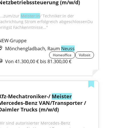
Netzbetriebssteuerung (m/w/d)
"...zum/zur 
Meister:in
/ Techniker:in der 
Fachrichtung Strom erfolgreich abgeschlossenDu 
bringst Fachkenntnisse..."
NEW-Gruppe
Mönchengladbach, Raum
Neuss
Homeoffice
Vollzeit
Von 41.300,00 € bis 81.300,00 €
Kfz-Mechatroniker-/ 
Meister
Mercedes-Benz VAN/Transporter / 
Daimler Trucks (m/w/d)
Wir sind autorisierter Mercedes-Benz 