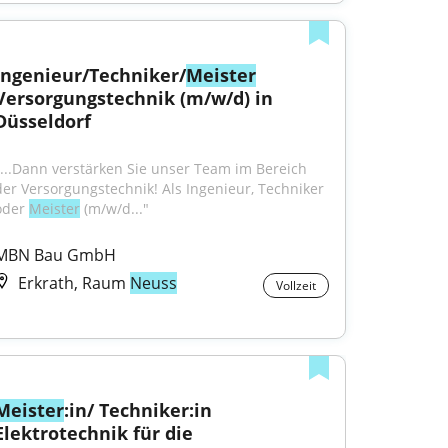
Ingenieur/Techniker/
Meister
Versorgungstechnik (m/w/d) in 
Düsseldorf
"...Dann verstärken Sie unser Team im Bereich 
der Versorgungstechnik! Als Ingenieur, Techniker 
oder 
Meister
 (m/w/d..."
MBN Bau GmbH
Erkrath, Raum
Neuss
Vollzeit
Meister
:in/ Techniker:in 
Elektrotechnik für die 