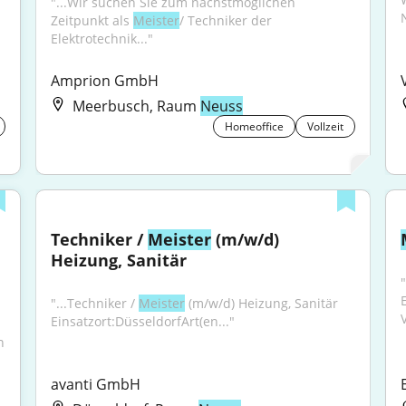
"...Wir suchen Sie zum nächstmöglichen 
Zeitpunkt als 
Meister
/ Techniker der 
Elektrotechnik..."
Amprion GmbH
Meerbusch, Raum
Neuss
Homeoffice
Vollzeit
Techniker / 
Meister
 (m/w/d) 
Heizung, Sanitär
"
"...Techniker / 
Meister
 (m/w/d) Heizung, Sanitär 
Einsatzort:DüsseldorfArt(en..."
 
avanti GmbH