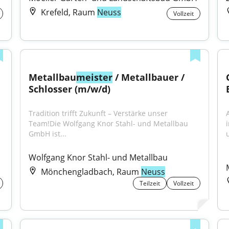
Krefeld, Raum
Neuss
Vollzeit
Metallbau
meister
 / Metallbauer / 
Schlosser (m/w/d)
Tradition trifft Zukunft – Verstärke unser 
Team!Die Wolfgang Knor Stahl- und Metallbau 
GmbH ist...
Wolfgang Knor Stahl- und Metallbau
Mönchengladbach, Raum
Neuss
Teilzeit
Vollzeit