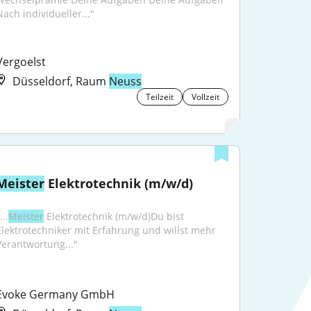
Nach individueller..."
Vergoelst
Düsseldorf, Raum
Neuss
Teilzeit
Vollzeit
Meister
 Elektrotechnik (m/w/d)
...
Meister
 Elektrotechnik (m/w/d)Du bist 
Elektrotechniker mit Erfahrung und willst mehr 
Verantwortung..."
Evoke Germany GmbH