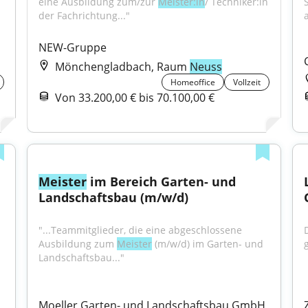
eine Ausbildung zum/zur 
Meister:in
/ Techniker:in 
der Fachrichtung..."
a
NEW-Gruppe
Mönchengladbach, Raum
Neuss
Homeoffice
Vollzeit
Von 33.200,00 € bis 70.100,00 €
Meister
 im Bereich Garten- und 
Landschaftsbau (m/w/d)
"...Teammitglieder, die eine abgeschlossene 
Ausbildung zum 
Meister
 (m/w/d) im Garten- und 
Landschaftsbau..."
Moeller Garten- und Landschaftsbau GmbH