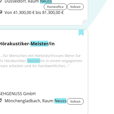
Düsseldorf, Raum
Neuss
Homeoffice
Vollzeit
Von 41.300,00 € bis 81.300,00 €
Hörakustiker-
Meister
/in
"...für Menschen mit Hörbedürfnissen.Wenn Sie 
als Hörakustiker-
Meister
/in in einem engagierten 
Team arbeiten und Ihr handwerkliches..."
SEHGENUSS GmbH
Mönchengladbach, Raum
Neuss
Vollzeit