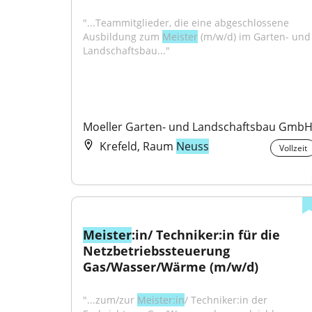
"...Teammitglieder, die eine abgeschlossene 
Ausbildung zum 
Meister
 (m/w/d) im Garten- und 
Landschaftsbau..."
Moeller Garten- und Landschaftsbau Gmb
Krefeld, Raum
Neuss
Vollzeit
Meister
:in/ Techniker:in für die 
Netzbetriebssteuerung 
Gas/Wasser/Wärme (m/w/d)
"...zum/zur 
Meister:in
/ Techniker:in der 