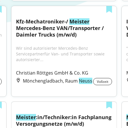
Kfz-Mechatroniker-/ 
Meister
Mercedes-Benz VAN/Transporter / 
Daimler Trucks (m/w/d)
 
Wir sind autorisierter Mercedes-Benz 
Servicepartnerfür Van- und Transporter sowie 
autorisierter...
Christian Röttges GmbH & Co. KG
Mönchengladbach, Raum
Neuss
Vollzeit
Meister
:in/Techniker:in Fachplanung 
Versorgungsnetze (m/w/d)