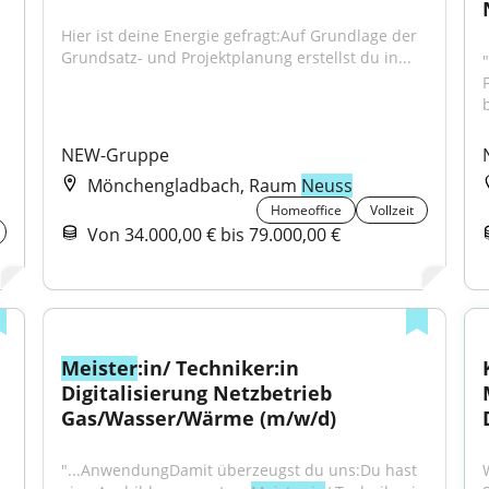
Hier ist deine Energie gefragt:Auf Grundlage der 
Grundsatz- und Projektplanung erstellst du in...
NEW-Gruppe
Mönchengladbach, Raum
Neuss
H
Homeoffice
Vollzeit
Von 34.000,00 € bis 79.000,00 €
Meister
:in/ Techniker:in 
Digitalisierung Netzbetrieb 
Gas/Wasser/Wärme (m/w/d)
"...AnwendungDamit überzeugst du uns:Du hast 