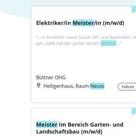
Elektriker/in 
Meister
/in (m/w/d)
"...in Funktion sowie Dusch WC und Badmöbel. Im
Jahr 2006 hat der Junior seinen 
Meister
..."
Büttner OHG
Heiligenhaus, Raum
Neuss
Vollzeit
Meister
 im Bereich Garten- und 
Landschaftsbau (m/w/d)