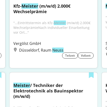
Kfz-
Meister
 (m/w/d) 2.000€ 
Wechselprämie
"...Eintrittstermin als Kfz-
Meister
 (m/w/d) 2.000€ 
WechselprämieNach individueller Einarbeitung 
vor Ort..."
Vergölst GmbH
Düsseldorf, Raum
Neuss
Teilzeit
Vollzeit
Meister
/ Techniker der 
Elektrotechnik als Bauinspektor 
(m/w/d)
"