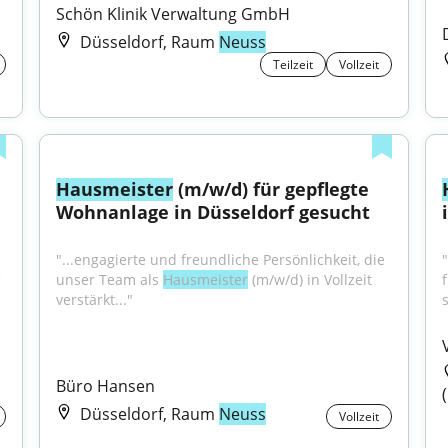
Schön Klinik Verwaltung GmbH
Düsseldorf, Raum
Neuss
Teilzeit
Vollzeit
Hausmeister
 (m/w/d) für gepflegte 
Wohnanlage in Düsseldorf gesucht
"...engagierte und freundliche Persönlichkeit, die 
"
unser Team als 
Hausmeister
 (m/w/d) in Vollzeit 
verstärkt..."
Büro Hansen
Düsseldorf, Raum
Neuss
Vollzeit