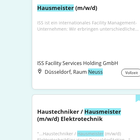
Hausmeister
 (m/w/d)
ISS ist ein internationales Facility Management-
Unternehmen: Wir erbringen unterschiedliche...
ISS Facility Services Holding GmbH
Düsseldorf, Raum
Neuss
Vollzeit
Haustechniker / 
Hausmeister
(m/w/d) Elektrotechnik
"...Haustechniker / 
Hausmeister
 (m/w/d) 
ElektrotechnikEinsatzort:DüsseldorfArt(en..."