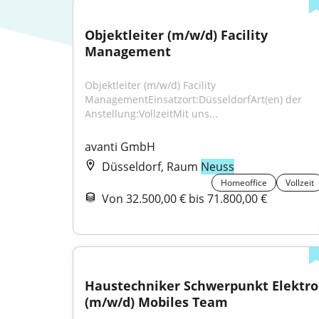
Objektleiter (m/w/d) Facility 
Management
Objektleiter (m/w/d) Facility 
ManagementEinsatzort:DüsseldorfArt(en) der 
Anstellung:VollzeitMit uns...
avanti GmbH
Düsseldorf, Raum
Neuss
Homeoffice
Vollzeit
Von 32.500,00 € bis 71.800,00 €
Haustechniker Schwerpunkt Elektro 
(m/w/d) Mobiles Team