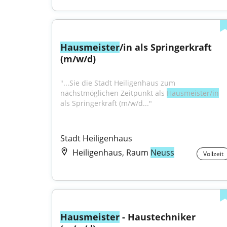
Hausmeister
/in als Springerkraft 
(m/w/d)
"...Sie die Stadt Heiligenhaus zum 
nächstmöglichen Zeitpunkt als 
Hausmeister/in
als Springerkraft (m/w/d..."
Stadt Heiligenhaus
Heiligenhaus, Raum
Neuss
Vollzeit
Hausmeister
 - Haustechniker 