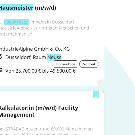
Hausmeister
 (m/w/d)
...
Hausmeister
 (m/w/d) in Düsseldorf 
IndustrieAlpine - Wir bringen Menschen und 
Unternehmen..."
IndustrieAlpine GmbH & Co. KG
Düsseldorf, Raum
Neuss
Homeoffice
Vollzeit
Von 25.700,00 € bis 49.500,00 €
Kalkulator:in (m/w/d) Facility 
Management
Bei STRABAG bauen rund 89.000 Menschen an 
mehr als 2.400 Standorten weltweit am 