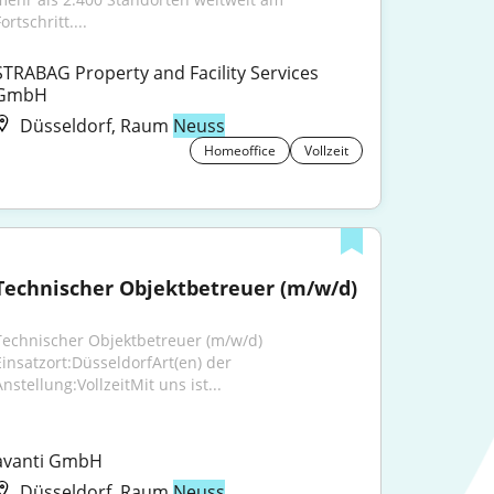
ortschritt....
STRABAG Property and Facility Services 
GmbH
Düsseldorf, Raum
Neuss
Homeoffice
Vollzeit
Technischer Objektbetreuer (m/w/d)
Technischer Objektbetreuer (m/w/d) 
Einsatzort:DüsseldorfArt(en) der 
nstellung:VollzeitMit uns ist...
avanti GmbH
Düsseldorf, Raum
Neuss