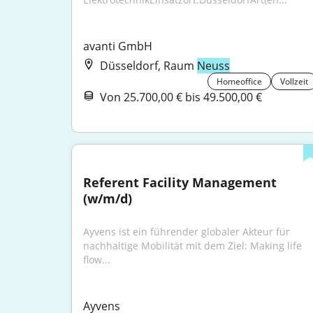
avanti GmbH
Düsseldorf, Raum
Neuss
Homeoffice
Vollzeit
Von 25.700,00 € bis 49.500,00 €
Referent Facility Management 
(w/m/d)
Ayvens ist ein führender globaler Akteur für 
nachhaltige Mobilität mit dem Ziel: Making life 
flow...
Ayvens