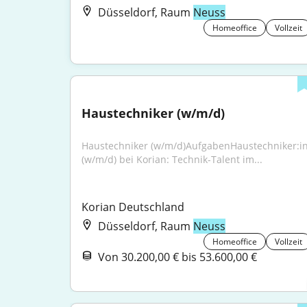
Düsseldorf, Raum
Neuss
Homeoffice
Vollzeit
Haustechniker (w/m/d)
Haustechniker (w/m/d)AufgabenHaustechniker:in
(w/m/d) bei Korian: Technik-Talent im...
Korian Deutschland
Düsseldorf, Raum
Neuss
Homeoffice
Vollzeit
Von 30.200,00 € bis 53.600,00 €