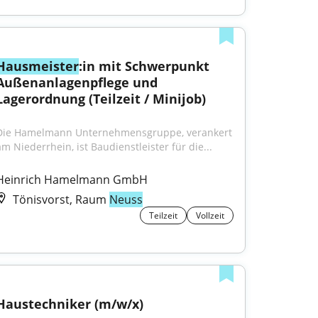
Hausmeister
:in mit Schwerpunkt 
Außenanlagenpflege und 
Lagerordnung (Teilzeit / Minijob)
Die Hamelmann Unternehmensgruppe, verankert 
am Niederrhein, ist Baudienstleister für die...
Heinrich Hamelmann GmbH
Tönisvorst, Raum
Neuss
Teilzeit
Vollzeit
Haustechniker (m/w/x)