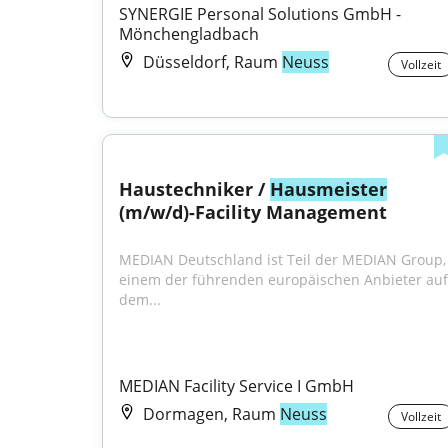
SYNERGIE Personal Solutions GmbH - 
Mönchengladbach
Düsseldorf, Raum
Neuss
Vollzeit
Haustechniker / 
Hausmeister
(m/w/d)-Facility Management
MEDIAN Deutschland ist Teil der MEDIAN Group, 
einem der führenden europäischen Anbieter auf 
dem...
MEDIAN Facility Service I GmbH
Dormagen, Raum
Neuss
Vollzeit