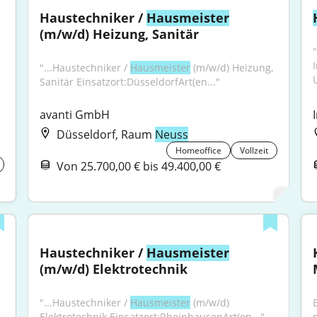
Haustechniker / 
Hausmeister
(m/w/d) Heizung, Sanitär
"
"...Haustechniker / 
Hausmeister
 (m/w/d) Heizung, 
Sanitär Einsatzort:DüsseldorfArt(en..."
avanti GmbH
Düsseldorf, Raum
Neuss
Homeoffice
Vollzeit
Von 25.700,00 € bis 49.400,00 €
Haustechniker / 
Hausmeister
(m/w/d) Elektrotechnik
"...Haustechniker / 
Hausmeister
 (m/w/d) 
Elektrotechnik Einsatzort:RheinhausenArt(en..."