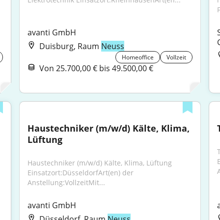
F
avanti GmbH
Duisburg, Raum
Neuss
Homeoffice
Vollzeit
Von 25.700,00 € bis 49.500,00 €
Haustechniker (m/w/d) Kälte, Klima, 
Lüftung
Haustechniker (m/w/d) Kälte, Klima, Lüftung 
A
Einsatzort:DüsseldorfArt(en) der 
Anstellung:VollzeitMit...
avanti GmbH
Düsseldorf, Raum
Neuss