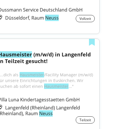
Dussmann Service Deutschland GmbH
Düsseldorf, Raum
Neuss
Vollzeit
Hausmeister
 (m/w/d) in Langenfeld 
in Teilzeit gesucht!
...dich als 
Hausmeister
/Facility Manager (m/w/d) 
für unsere Einrichtungen in Euskirchen. Wir 
suchen ab sofort einen 
Hausmeister
..."
Villa Luna Kindertagesstaetten GmbH
Langenfeld (Rheinland) Langenfeld
(Rheinland), Raum
Neuss
Teilzeit