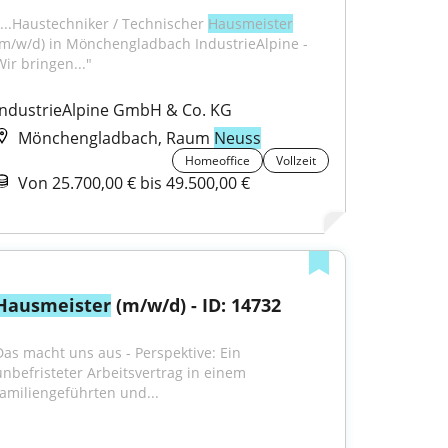
"...Haustechniker / Technischer 
Hausmeister
(m/w/d) in Mönchengladbach IndustrieAlpine - 
Wir bringen..."
IndustrieAlpine GmbH & Co. KG
Mönchengladbach, Raum
Neuss
Homeoffice
Vollzeit
Von 25.700,00 € bis 49.500,00 €
Hausmeister
 (m/w/d) - ID: 14732
Das macht uns aus - Perspektive: Ein 
unbefristeter Arbeitsvertrag in einem 
familiengeführten und...