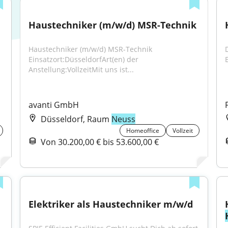
Haustechniker (m/w/d) MSR-Technik
Haustechniker (m/w/d) MSR-Technik 
Einsatzort:DüsseldorfArt(en) der 
Anstellung:VollzeitMit uns ist...
avanti GmbH
Düsseldorf, Raum
Neuss
Homeoffice
Vollzeit
Von 30.200,00 € bis 53.600,00 €
Elektriker als Haustechniker m/w/d