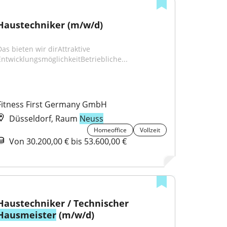
Haustechniker (m/w/d)
Das bieten wir dirAttraktive 
EntwicklungsmöglichkeitBetriebliche...
Fitness First Germany GmbH
Düsseldorf, Raum
Neuss
Homeoffice
Vollzeit
Von 30.200,00 € bis 53.600,00 €
Haustechniker / Technischer 
Hausmeister
 (m/w/d)