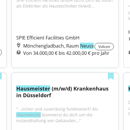
SPIE Efficient Facilities GmbH sucht Dich ab sofort 
als Elektriker als Haustechniker m/w/d...
SPIE Efficient Facilities GmbH
Mönchengladbach, Raum
Neuss
Vollzeit
Von 34.000,00 € bis 42.000,00 € pro Jahr
Hausmeister
 (m/w/d) Krankenhaus 
in Düsseldorf
"...sicher und zuverlässig funktioniert? Als 
Hausmeister
 kümmerst du dich um die 
Instandhaltung von Gebäuden..."