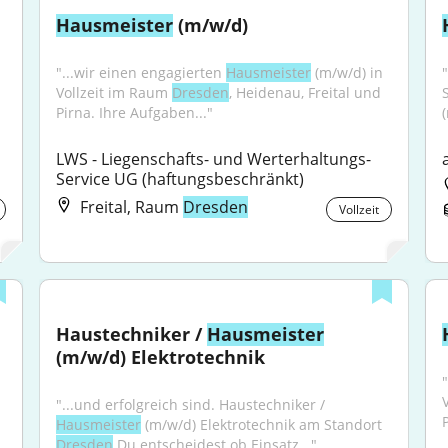
Hausmeister
 (m/w/d)
"...wir einen engagierten 
Hausmeister
 (m/w/d) in 
Vollzeit im Raum 
Dresden
, Heidenau, Freital und 
Pirna. Ihre Aufgaben..."
LWS - Liegenschafts- und Werterhaltungs-
Service UG (haftungsbeschränkt)
Freital, Raum
Dresden
Vollzeit
Haustechniker / 
Hausmeister
(m/w/d) Elektrotechnik
"...und erfolgreich sind. Haustechniker / 
Hausmeister
 (m/w/d) Elektrotechnik am Standort 
Dresden
 Du entscheidest ob Einsatz..."