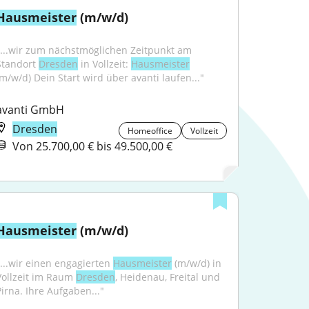
Hausmeister
 (m/w/d)
"...wir zum nächstmöglichen Zeitpunkt am 
Standort 
Dresden
 in Vollzeit: 
Hausmeister
(m/w/d) Dein Start wird über avanti laufen..."
avanti GmbH
Dresden
Homeoffice
Vollzeit
Von 25.700,00 € bis 49.500,00 €
Hausmeister
 (m/w/d)
"...wir einen engagierten 
Hausmeister
 (m/w/d) in 
Vollzeit im Raum 
Dresden
, Heidenau, Freital und 
Pirna. Ihre Aufgaben..."