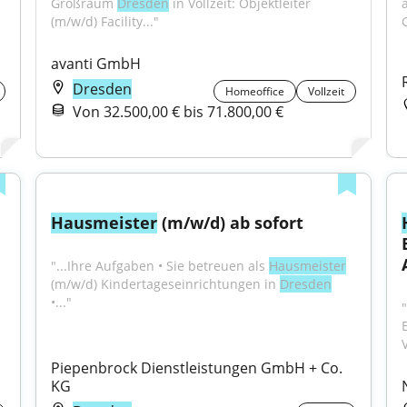
 
Großraum 
Dresden
 in Vollzeit: Objektleiter 
(m/w/d) Facility..."
avanti GmbH
Dresden
Homeoffice
Vollzeit
Von 32.500,00 € bis 71.800,00 €
Hausmeister
 (m/w/d) ab sofort
"...Ihre Aufgaben • Sie betreuen als 
Hausmeister
(m/w/d) Kindertageseinrichtungen in 
Dresden
•..."
V
Piepenbrock Dienstleistungen GmbH + Co. 
KG