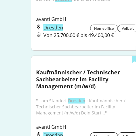
avanti GmbH
Dresden
Homeoffice
Vollzeit
Von 25.700,00 € bis 49.400,00 €
Kaufmännischer / Technischer 
Sachbearbeiter im Facility 
Management (m/w/d)
"...am Standort 
Dresden
 : Kaufmännischer / 
Technischer Sachbearbeiter im Facility 
Management (m/w/d) Dein Start..."
avanti GmbH
Dresden