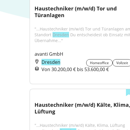
Haustechniker (m/w/d) Tor und 
Türanlagen
"...Haustechniker (m/w/d) Tor und Türanlagen am
Standort 
Dresden
 Du entscheidest ob Einsatz mit
Übernahme..."
avanti GmbH
Dresden
Homeoffice
Vollzeit
Von 30.200,00 € bis 53.600,00 €
Haustechniker (m/w/d) Kälte, Klima,
Lüftung
"...Haustechniker (m/w/d) Kälte, Klima, Lüftung 