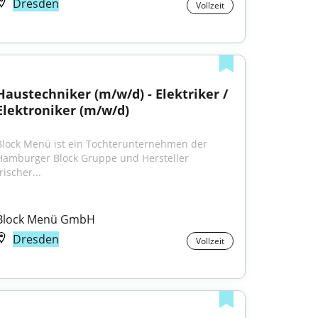
Dresden
Vollzeit
Haustechniker (m/w/d) - Elektriker / 
Elektroniker (m/w/d)
Block Menü ist ein Tochterunternehmen der 
Hamburger Block Gruppe und Hersteller 
rischer...
Block Menü GmbH
Dresden
Vollzeit