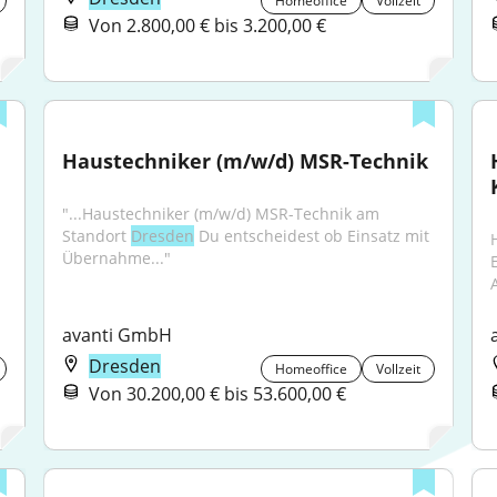
Homeoffice
Vollzeit
Von 2.800,00 € bis 3.200,00 €
Haustechniker (m/w/d) MSR-Technik
"...Haustechniker (m/w/d) MSR-Technik am 
Standort 
Dresden
 Du entscheidest ob Einsatz mit 
Übernahme..."
A
avanti GmbH
Dresden
Homeoffice
Vollzeit
Von 30.200,00 € bis 53.600,00 €