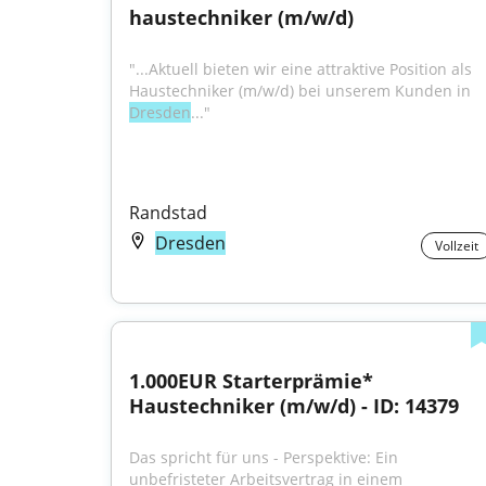
haustechniker (m/w/d)
"...Aktuell bieten wir eine attraktive Position als 
Haustechniker (m/w/d) bei unserem Kunden in 
Dresden
..."
Randstad
Dresden
Vollzeit
1.000EUR Starterprämie* 
Haustechniker (m/w/d) - ID: 14379
Das spricht für uns - Perspektive: Ein 
unbefristeter Arbeitsvertrag in einem 