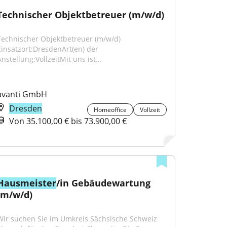
Technischer Objektbetreuer (m/w/d)
Technischer Objektbetreuer (m/w/d) 
Einsatzort:DresdenArt(en) der 
nstellung:VollzeitMit uns ist...
avanti GmbH
Dresden
Homeoffice
Vollzeit
Von 35.100,00 € bis 73.900,00 €
Hausmeister
/in Gebäudewartung 
(m/w/d)
Wir suchen Sie im Umkreis Sächsische Schweiz 