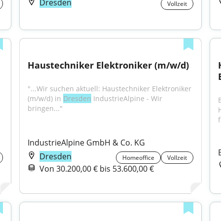
Dresden
Vollzeit
Haustechniker Elektroniker (m/w/d)
"...Wir suchen aktuell: Haustechniker Elektroniker 
(m/w/d) in 
Dresden
 IndustrieAlpine - Wir 
bringen..."
f
IndustrieAlpine GmbH & Co. KG
Dresden
Homeoffice
Vollzeit
Von 30.200,00 € bis 53.600,00 €