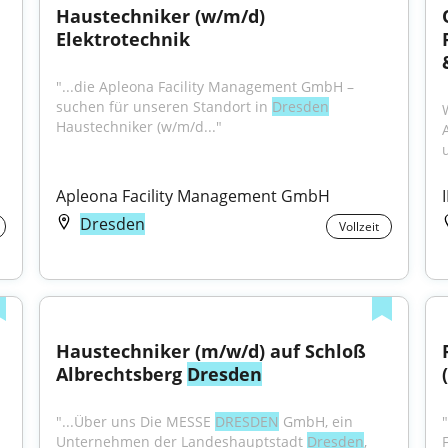
Haustechniker (w/m/d) 
Elektrotechnik
"...die Apleona Facility Management GmbH – 
suchen für unseren Standort in 
Dresden
Haustechniker (w/m/d..."
Apleona Facility Management GmbH
Dresden
Vollzeit
Haustechniker (m/w/d) auf Schloß 
Albrechtsberg 
Dresden
"...Über uns Die MESSE 
DRESDEN
 GmbH, ein 
Unternehmen der Landeshauptstadt 
Dresden
, 