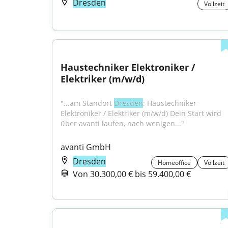
Dresden
Vollzeit
Haustechniker Elektroniker / 
Elektriker (m/w/d)
"...am Standort 
Dresden
: Haustechniker 
Elektroniker / Elektriker (m/w/d) Dein Start wird 
über avanti laufen, nach wenigen..."
avanti GmbH
Dresden
Homeoffice
Vollzeit
Von 30.300,00 € bis 59.400,00 €