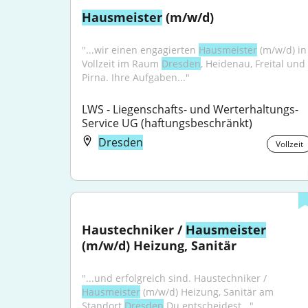
Hausmeister
 (m/w/d)
"...wir einen engagierten 
Hausmeister
 (m/w/d) in 
Vollzeit im Raum 
Dresden
, Heidenau, Freital und 
Pirna. Ihre Aufgaben..."
LWS - Liegenschafts- und Werterhaltungs-
Service UG (haftungsbeschränkt)
Dresden
Vollzeit
Haustechniker / 
Hausmeister
(m/w/d) Heizung, Sanitär
"...und erfolgreich sind. Haustechniker / 
Hausmeister
 (m/w/d) Heizung, Sanitär am 
Standort 
Dresden
 Du entscheidest..."