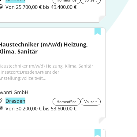
Homeoffice
Vollzeit
Von 25.700,00 € bis 49.400,00 €
Haustechniker (m/w/d) Heizung, 
Klima, Sanitär
Haustechniker (m/w/d) Heizung, Klima, Sanitär 
Einsatzort:DresdenArt(en) der 
nstellung:VollzeitMit...
avanti GmbH
Dresden
Homeoffice
Vollzeit
Von 30.200,00 € bis 53.600,00 €