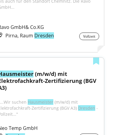
als auch für den Standort Chemnitz. Die Ravo 
GmbH...
Ravo GmbH& Co.KG
Pirna, Raum
Dresden
Vollzeit
Hausmeister
 (m/w/d) mit 
Elektrofachkraft-Zertifizierung (BGV 
A3)
"...Wir suchen 
Hausmeister
 (m/w/d) mit 
Elektrofachkraft-Zertifizierung (BGV A3) 
Dresden
 - 
ollzeit..."
Neo Temp GmbH