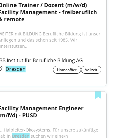
Online Trainer / Dozent (m/w/d) 
Facility Management - freiberuflich 
& remote
WEITER mit BILDUNG Berufliche Bildung ist unser 
Anliegen und das schon seit 1985. Wir 
unterstützen...
IBB Institut für Berufliche Bildung AG
Dresden
Homeoffice
Vollzeit
Facility Management Engineer 
(m/f/d) - PUSD
"...Halbleiter-Ökosystems. Für unsere zukünftige 
Fab in 
Dresden
 suchen wir eine/n 