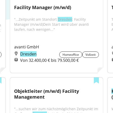
Facility Manager (m/w/d)
"...Zeitpunkt am Standort 
Dresden
: Facility 
Manager (m/w/d)Dein Start wird über avanti 
 
laufen, nach wenigen..."
A
 
avanti GmbH
Dresden
Homeoffice
Vollzeit
Von 32.400,00 € bis 79.500,00 €
 
Objektleiter (m/w/d) Facility 
Management
"...suchen wir zum nächstmöglichen Zeitpunkt im 