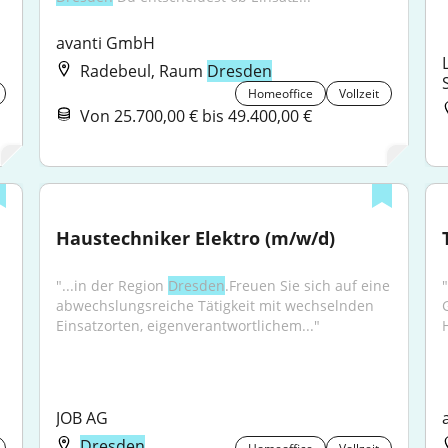
avanti GmbH
Radebeul, Raum
Dresden
Homeoffice
Vollzeit
Von 25.700,00 € bis 49.400,00 €
Haustechniker Elektro (m/w/d)
"...in der Region 
Dresden
.Freuen Sie sich auf eine 
abwechslungsreiche Tätigkeit mit wechselnden 
Einsatzorten, eigenverantwortlichem..."
JOB AG
Dresden