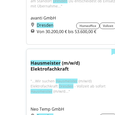
am Standort 
Dresden
 Du entscheidest ob Einsatz
mit Übernahme..."
avanti GmbH
Dresden
Homeoffice
Vollzeit
Von 30.200,00 € bis 53.600,00 €
Hausmeister
 (m/w/d) 
Elektrofachkraft
"...Wir suchen 
Hausmeister
 (m/w/d) 
Elektrofachkraft 
Dresden
 - Vollzeit ab sofort 
Hausmeister
 (m/w/d..."
Neo Temp GmbH