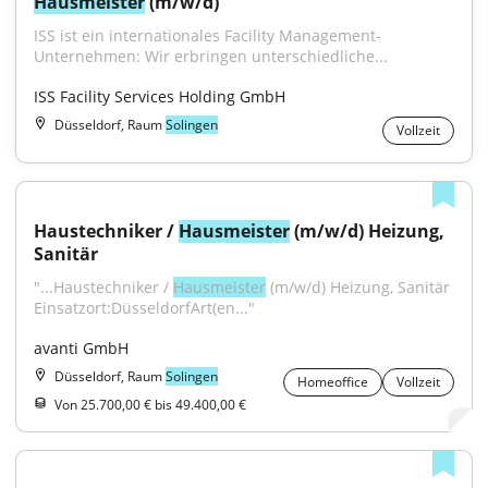
Hausmeister
 (m/w/d)
ISS ist ein internationales Facility Management-
Unternehmen: Wir erbringen unterschiedliche...
ISS Facility Services Holding GmbH
Düsseldorf, Raum
Solingen
Vollzeit
Haustechniker / 
Hausmeister
 (m/w/d) Heizung, 
Sanitär
"...Haustechniker / 
Hausmeister
 (m/w/d) Heizung, Sanitär 
Einsatzort:DüsseldorfArt(en..."
avanti GmbH
Düsseldorf, Raum
Solingen
Homeoffice
Vollzeit
Von 25.700,00 € bis 49.400,00 €