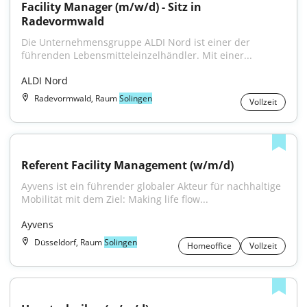
Facility Manager (m/w/d) - Sitz in 
Radevormwald
Die Unternehmensgruppe ALDI Nord ist einer der 
führenden Lebensmitteleinzelhändler. Mit einer...
ALDI Nord
Radevormwald, Raum
Solingen
Vollzeit
Referent Facility Management (w/m/d)
Ayvens ist ein führender globaler Akteur für nachhaltige 
Mobilität mit dem Ziel: Making life flow...
Ayvens
Düsseldorf, Raum
Solingen
Homeoffice
Vollzeit