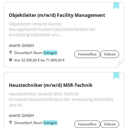
Objektleiter (m/w/d) Facility Management
Objektleiter (m/w/d) Facility 
ManagementEinsatzort:DüsseldorfArt(en) der 
Anstellung:VollzeitMit uns...
avanti GmbH
Düsseldorf, Raum
Solingen
Homeoffice
Vollzeit
Von 32.500,00 € bis 71.800,00 €
Haustechniker (m/w/d) MSR-Technik
Haustechniker (m/w/d) MSR-Technik 
Einsatzort:DüsseldorfArt(en) der Anstellung:VollzeitMit 
uns ist...
avanti GmbH
Düsseldorf, Raum
Solingen
Homeoffice
Vollzeit