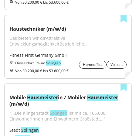
Von 30.200,00 € bis 53.600,00 €
Haustechniker (m/w/d)
Das bieten wir dirAttraktive 
EntwicklungsmöglichkeitBetriebliche...
Fitness First Germany GmbH
Düsseldorf, Raum
Solingen
Homeoffice
Vollzeit
Von 30.200,00 € bis 53.600,00 €
Mobile 
Hausmeister
in / Mobiler 
Hausmeister
(m/w/d)
"...Die Klingenstadt 
Solingen
 ist mit ca. 165.000 
Einwohnerinnen und Einwohnern Großstadt..."
Stadt 
Solingen