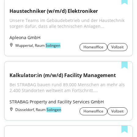
Haustechniker (w/m/d) Elektroniker
Unsere Teams im Gebäudebetrieb und der Haustechnik 
sorgen dafür, dass alle technischen Anlagen...
Apleona GmbH
Wuppertal, Raum
Solingen
Homeoffice
Vollzeit
Kalkulator:in (m/w/d) Facility Management
Bei STRABAG bauen rund 89.000 Menschen an mehr als 
2.400 Standorten weltweit am Fortschritt....
STRABAG Property and Facility Services GmbH
Düsseldorf, Raum
Solingen
Homeoffice
Vollzeit