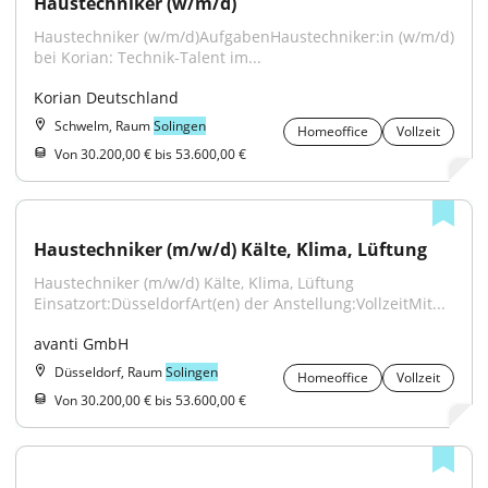
Haustechniker (w/m/d)
Haustechniker (w/m/d)AufgabenHaustechniker:in (w/m/d) 
bei Korian: Technik-Talent im...
Korian Deutschland
Schwelm, Raum
Solingen
Homeoffice
Vollzeit
Von 30.200,00 € bis 53.600,00 €
Haustechniker (m/w/d) Kälte, Klima, Lüftung
Haustechniker (m/w/d) Kälte, Klima, Lüftung 
Einsatzort:DüsseldorfArt(en) der Anstellung:VollzeitMit...
avanti GmbH
Düsseldorf, Raum
Solingen
Homeoffice
Vollzeit
Von 30.200,00 € bis 53.600,00 €