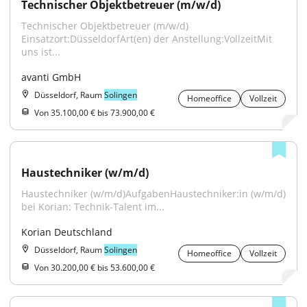
Technischer Objektbetreuer (m/w/d)
Technischer Objektbetreuer (m/w/d) 
Einsatzort:DüsseldorfArt(en) der Anstellung:VollzeitMit 
uns ist...
avanti GmbH
Düsseldorf, Raum
Solingen
Homeoffice
Vollzeit
Von 35.100,00 € bis 73.900,00 €
Haustechniker (w/m/d)
Haustechniker (w/m/d)AufgabenHaustechniker:in (w/m/d) 
bei Korian: Technik-Talent im...
Korian Deutschland
Düsseldorf, Raum
Solingen
Homeoffice
Vollzeit
Von 30.200,00 € bis 53.600,00 €