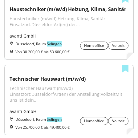
Haustechniker (m/w/d) Heizung, Klima, Sanitär
Haustechniker (m/w/d) Heizung, Klima, Sanitär 
Einsatzort:DüsseldorfArt(en) der...
avanti GmbH
Düsseldorf, Raum
Solingen
Homeoffice
Vollzeit
Von 30.200,00 € bis 53.600,00 €
Technischer Hauswart (m/w/d)
Technischer Hauswart (m/w/d) 
Einsatzort:DüsseldorfArt(en) der Anstellung:VollzeitMit 
uns ist dein...
avanti GmbH
Düsseldorf, Raum
Solingen
Homeoffice
Vollzeit
Von 25.700,00 € bis 49.400,00 €