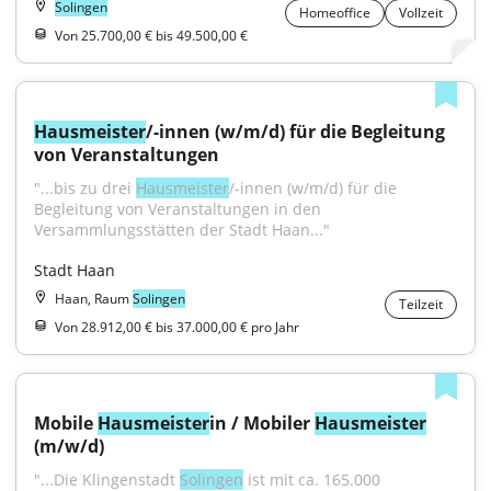
Solingen
Homeoffice
Vollzeit
Von 25.700,00 € bis 49.500,00 €
Hausmeister
/-innen (w/m/d) für die Begleitung 
von Veranstaltungen
"...bis zu drei 
Hausmeister
/-innen (w/m/d) für die 
Begleitung von Veranstaltungen in den 
Versammlungsstätten der Stadt Haan..."
Stadt Haan
Haan, Raum
Solingen
Teilzeit
Von 28.912,00 € bis 37.000,00 € pro Jahr
Mobile 
Hausmeister
in / Mobiler 
Hausmeister
(m/w/d)
"...Die Klingenstadt 
Solingen
 ist mit ca. 165.000 