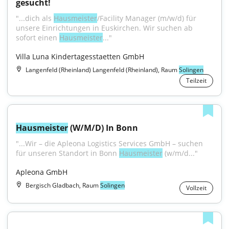
gesucht!
"...dich als 
Hausmeister
/Facility Manager (m/w/d) für 
unsere Einrichtungen in Euskirchen. Wir suchen ab 
sofort einen 
Hausmeister
..."
Villa Luna Kindertagesstaetten GmbH
Langenfeld (Rheinland) Langenfeld (Rheinland), Raum
Solingen
Teilzeit
Hausmeister
 (W/M/D) In Bonn
"...Wir – die Apleona Logistics Services GmbH – suchen 
für unseren Standort in Bonn 
Hausmeister
 (w/m/d..."
Apleona GmbH
Bergisch Gladbach, Raum
Solingen
Vollzeit