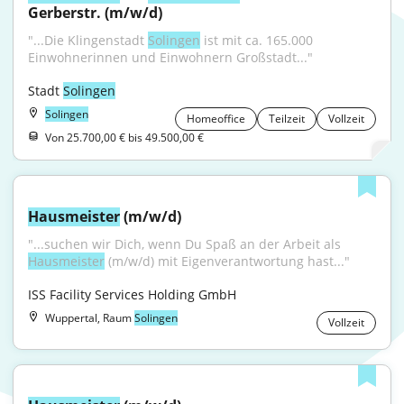
Gerberstr. (m/w/d)
"...Die Klingenstadt 
Solingen
 ist mit ca. 165.000 
Einwohnerinnen und Einwohnern Großstadt..."
Stadt 
Solingen
Solingen
Homeoffice
Teilzeit
Vollzeit
Von 25.700,00 € bis 49.500,00 €
Hausmeister
 (m/w/d)
"...suchen wir Dich, wenn Du Spaß an der Arbeit als 
Hausmeister
 (m/w/d) mit Eigenverantwortung hast..."
ISS Facility Services Holding GmbH
Wuppertal, Raum
Solingen
Vollzeit