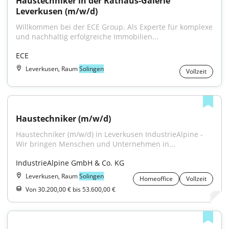
Haustechniker in der Rathaus-Galerie 
Leverkusen (m/w/d)
Willkommen bei der ECE Group. Als Experte für komplexe 
und nachhaltig erfolgreiche Immobilien...
ECE
Leverkusen, Raum
Solingen
Vollzeit
Haustechniker (m/w/d)
Haustechniker (m/w/d) in Leverkusen IndustrieAlpine - 
Wir bringen Menschen und Unternehmen in...
IndustrieAlpine GmbH & Co. KG
Leverkusen, Raum
Solingen
Homeoffice
Vollzeit
Von 30.200,00 € bis 53.600,00 €