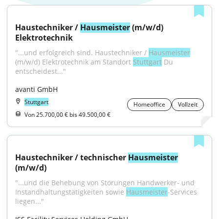
Haustechniker / 
Hausmeister
 (m/w/d) 
Elektrotechnik
"...und erfolgreich sind. Haustechniker / 
Hausmeister
(m/w/d) Elektrotechnik am Standort 
Stuttgart
 Du 
entscheidest..."
avanti GmbH
Stuttgart
Homeoffice
Vollzeit
Von 25.700,00 € bis 49.500,00 €
Haustechniker / technischer 
Hausmeister
(m/w/d)
"...und die Behebung von Störungen Handwerker- und 
Instandhaltungstätigkeiten sowie 
Hausmeister
-Services 
liegen..."