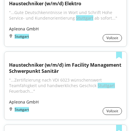
Haustechniker (w/m/d) Elektro
"...Gute Deutschkenntnisse in Wort und Schrift Hohe 
Service- und Kundenorientierung 
Stuttgart
 ab sofort..."
Apleona GmbH
Stuttgart
Vollzeit
Haustechniker (w/m/d) im Facility Management 
Schwerpunkt Sanitär
"...Zertifizierung nach VDI 6023 wünschenswert 
Teamfähigkeit und handwerkliches Geschick 
Stuttgart
Feuerbach..."
Apleona GmbH
Stuttgart
Vollzeit