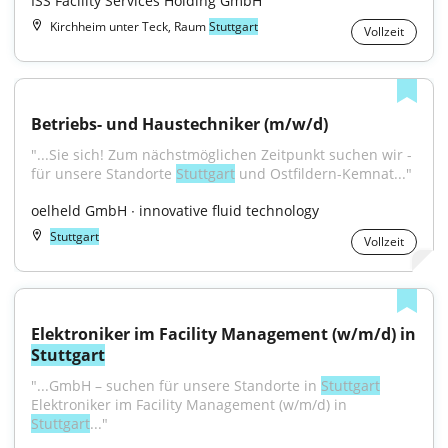
ISS Facility Services Holding GmbH
Kirchheim unter Teck, Raum
Stuttgart
Vollzeit
Betriebs- und Haustechniker (m/w/d)
"...Sie sich! Zum nächstmöglichen Zeitpunkt suchen wir - 
für unsere Standorte 
Stuttgart
 und Ostfildern-Kemnat..."
oelheld GmbH ∙ innovative fluid technology
Stuttgart
Vollzeit
Elektroniker im Facility Management (w/m/d) in 
Stuttgart
"...GmbH – suchen für unsere Standorte in 
Stuttgart
Elektroniker im Facility Management (w/m/d) in 
Stuttgart
..."