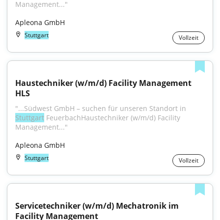
Management..."
Apleona GmbH
Stuttgart
Vollzeit
Haustechniker (w/m/d) Facility Management 
HLS
"...Südwest GmbH – suchen für unseren Standort in 
Stuttgart
 FeuerbachHaustechniker (w/m/d) Facility 
Management..."
Apleona GmbH
Stuttgart
Vollzeit
Servicetechniker (w/m/d) Mechatronik im 
Facility Management