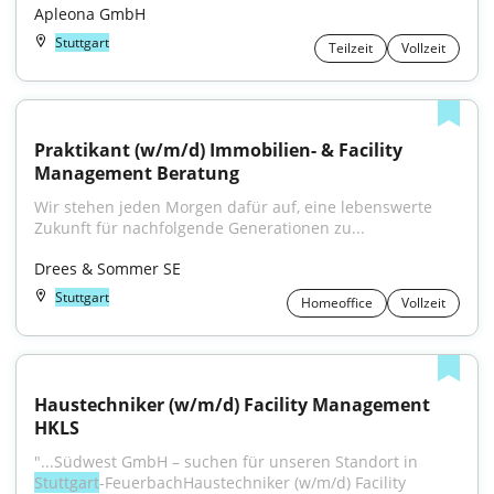
Apleona GmbH
Stuttgart
Teilzeit
Vollzeit
Praktikant (w/m/d) Immobilien- & Facility 
Management Beratung
Wir stehen jeden Morgen dafür auf, eine lebenswerte 
Zukunft für nachfolgende Generationen zu...
Drees & Sommer SE
Stuttgart
Homeoffice
Vollzeit
Haustechniker (w/m/d) Facility Management 
HKLS
"...Südwest GmbH – suchen für unseren Standort in 
Stuttgart
-FeuerbachHaustechniker (w/m/d) Facility 