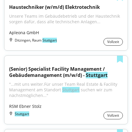
Haustechniker (w/m/d) Elektrotechnik
Unsere Teams im Gebäudebetrieb und der Haustechnik 
sorgen dafür, dass alle technischen Anlagen...
Apleona GmbH
Ditzingen, Raum
Stuttgart
Vollzeit
(Senior) Specialist Facility Management / 
Gebäudemanagement (m/w/d) - 
Stuttgart
"...mit uns weiter.Für unser Team Real Estate & Facility 
Management am Standort 
Stuttgart
 suchen wir zum 
nächstmöglichen..."
RSM Ebner Stolz
Stuttgart
Vollzeit