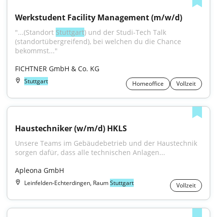
Werkstudent Facility Management (m/w/d)
"...(Standort 
Stuttgart
) und der Studi-Tech Talk 
(standortübergreifend), bei welchen du die Chance 
bekommst..."
FICHTNER GmbH & Co. KG
Stuttgart
Homeoffice
Vollzeit
Haustechniker (w/m/d) HKLS
Unsere Teams im Gebäudebetrieb und der Haustechnik 
sorgen dafür, dass alle technischen Anlagen...
Apleona GmbH
Leinfelden-Echterdingen, Raum
Stuttgart
Vollzeit