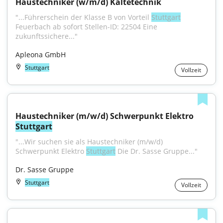
Haustechniker (w/m/d) Kältetechnik
"...Führerschein der Klasse B von Vorteil 
Stuttgart
Feuerbach ab sofort Stellen-ID: 22504 Eine 
zukunftssichere..."
Apleona GmbH
Stuttgart
Vollzeit
Haustechniker (m/w/d) Schwerpunkt Elektro 
Stuttgart
"...Wir suchen sie als Haustechniker (m/w/d) 
Schwerpunkt Elektro 
Stuttgart
 Die Dr. Sasse Gruppe..."
Dr. Sasse Gruppe
Stuttgart
Vollzeit