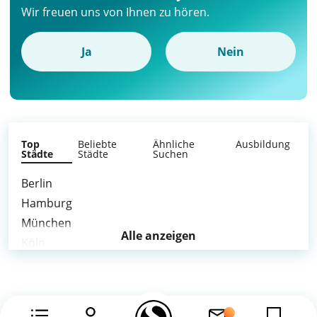
Wir freuen uns von Ihnen zu hören.
Ja
Nein
Top
Beliebte
Ähnliche
Ausbildung
Städte
Städte
Suchen
Berlin
Hamburg
München
Alle anzeigen
Köln
Frankfurt am Main
Düsseldorf
Leipzig