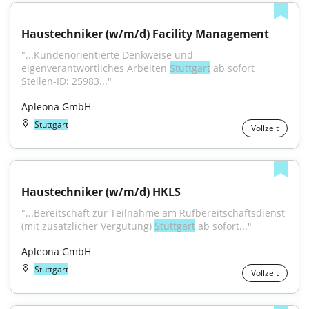
Haustechniker (w/m/d) Facility Management
"...Kundenorientierte Denkweise und 
eigenverantwortliches Arbeiten 
Stuttgart
 ab sofort 
Stellen-ID: 25983..."
Apleona GmbH
Stuttgart
Vollzeit
Haustechniker (w/m/d) HKLS
"...Bereitschaft zur Teilnahme am Rufbereitschaftsdienst 
(mit zusätzlicher Vergütung) 
Stuttgart
 ab sofort..."
Apleona GmbH
Stuttgart
Vollzeit