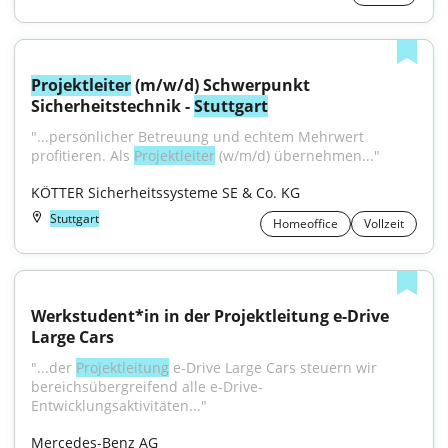
Projektleiter
 (m/w/d) Schwerpunkt 
Sicherheitstechnik - 
Stuttgart
"...persönlicher Betreuung und echtem Mehrwert 
profitieren. Als 
Projektleiter
 (w/m/d) übernehmen..."
KÖTTER Sicherheitssysteme SE & Co. KG
Stuttgart
Homeoffice
Vollzeit
Werkstudent*in in der Projektleitung e-Drive 
Large Cars
"...der 
Projektleitung
 e-Drive Large Cars steuern wir 
bereichsübergreifend alle e-Drive-
Entwicklungsaktivitäten..."
Mercedes-Benz AG