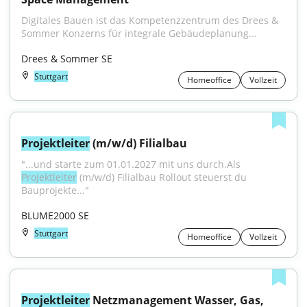
Digitales Bauen ist das Kompetenzzentrum des Drees & 
Sommer Konzerns für integrale Gebäudeplanung...
Drees & Sommer SE
Stuttgart
Homeoffice
Vollzeit
Projektleiter
 (m/w/d) Filialbau
"...und starte zum 01.01.2027 mit uns durch.Als 
Projektleiter
 (m/w/d) Filialbau Rollout steuerst du 
Bauprojekte..."
BLUME2000 SE
Stuttgart
Homeoffice
Vollzeit
Projektleiter
 Netzmanagement Wasser, Gas, 