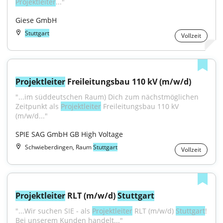
Projektleiter
..."
Giese GmbH
Stuttgart
Vollzeit
Projektleiter
 Freileitungsbau 110 kV (m/w/d)
"...im süddeutschen Raum) Dich zum nächstmöglichen 
Zeitpunkt als 
Projektleiter
 Freileitungsbau 110 kV 
(m/w/d..."
SPIE SAG GmbH GB High Voltage
Schwieberdingen, Raum
Stuttgart
Vollzeit
Projektleiter
 RLT (m/w/d) 
Stuttgart
"...Wir suchen SIE - als 
Projektleiter
 RLT (m/w/d) 
Stuttgart
! 
Bei unserem Kunden handelt..."