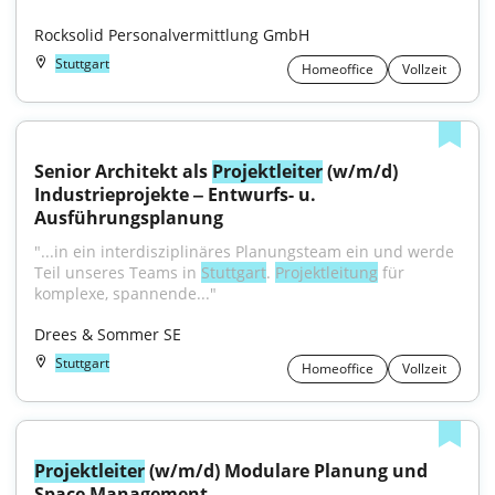
Rocksolid Personalvermittlung GmbH
Stuttgart
Homeoffice
Vollzeit
Senior Architekt als 
Projektleiter
 (w/m/d) 
Industrieprojekte ‒ Entwurfs- u. 
Ausführungsplanung
"...in ein interdisziplinäres Planungsteam ein und werde 
Teil unseres Teams in 
Stuttgart
. 
Projektleitung
 für 
komplexe, spannende..."
Drees & Sommer SE
Stuttgart
Homeoffice
Vollzeit
Projektleiter
 (w/m/d) Modulare Planung und 
Space Management