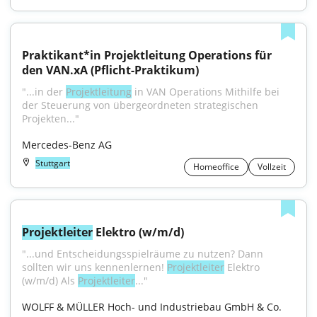
Praktikant*in Projektleitung Operations für 
den VAN.xA (Pflicht-Praktikum)
"...in der 
Projektleitung
 in VAN Operations Mithilfe bei 
der Steuerung von übergeordneten strategischen 
Projekten..."
Mercedes-Benz AG
Stuttgart
Homeoffice
Vollzeit
Projektleiter
 Elektro (w/m/d)
"...und Entscheidungsspielräume zu nutzen? Dann 
sollten wir uns kennenlernen! 
Projektleiter
 Elektro 
(w/m/d) Als 
Projektleiter
..."
WOLFF & MÜLLER Hoch- und Industriebau GmbH & Co. 