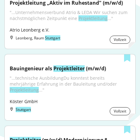
Projektleitung „Aktiv im Ruhestand" (m/w/d)
"...Unternehmensverbund Atrio & LEDA Wir suchen zum 
nächstmöglichen Zeitpunkt eine 
Projektleitung
..."
Atrio Leonberg e.V.
Leonberg, Raum
Stuttgart
Vollzeit
Bauingenieur als 
Projektleiter
 (m/w/d)
"...technische AusbildungDu konntest bereits 
mehrjährige Erfahrung in der Bauleitung und/oder 
Projektleitung
..."
Köster GmbH
Stuttgart
Vollzeit