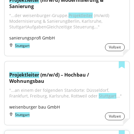
Projektleiter
 (m/w/d) Modernisierung & 
Sanierung
"...der weisenburger-Gruppe.
Projektleiter
 (m/w/d) 
Modernisierung & SanierungBerlin, Karlsruhe, 
StuttgartAufgabenGleichzeitige Steuerung..."
sanierungsprofi GmbH
Stuttgart
Vollzeit
Projektleiter
 (m/w/d) – Hochbau / 
Wohnungsbau
"...an einem der folgenden Standorte: Düsseldorf, 
Frankfurt, Freiburg, Karlsruhe, Rottweil oder 
Stuttgart
..."
weisenburger bau GmbH
Stuttgart
Vollzeit