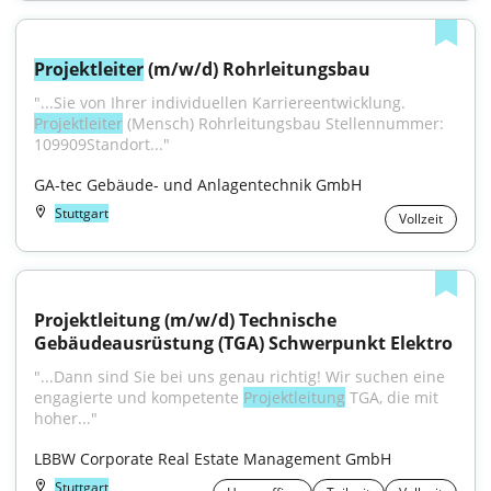
Projektleiter
 (m/w/d) Rohrleitungsbau
"...Sie von Ihrer individuellen Karriereentwicklung. 
Projektleiter
 (Mensch) Rohrleitungsbau Stellennummer: 
109909Standort..."
GA-tec Gebäude- und Anlagentechnik GmbH
Stuttgart
Vollzeit
Projektleitung (m/w/d) Technische 
Gebäudeausrüstung (TGA) Schwerpunkt Elektro
"...Dann sind Sie bei uns genau richtig! Wir suchen eine 
engagierte und kompetente 
Projektleitung
 TGA, die mit 
hoher..."
LBBW Corporate Real Estate Management GmbH
Stuttgart