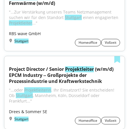
Fernwärme (w/m/d)
"...Zur Verstärkung unseres Teams Netzmanagement 
suchen wir für den Standort 
Stuttgart
 einen engagierten 
Projektleiter
..."
RBS wave GmbH
Stuttgart
Homeoffice
Vollzeit
Project Director / Senior 
Projektleiter
 (w/m/d) 
EPCM Industry ‒ Großprojekte der 
Prozessindustrie und Kraftwerkstechnik
"...oder 
Projektleiterin
. Ihr Einsatzort? Sie entscheiden! 
Ob 
Stuttgart
, Mannheim, Köln, Düsseldorf oder 
Frankfurt..."
Drees & Sommer SE
Stuttgart
Homeoffice
Vollzeit