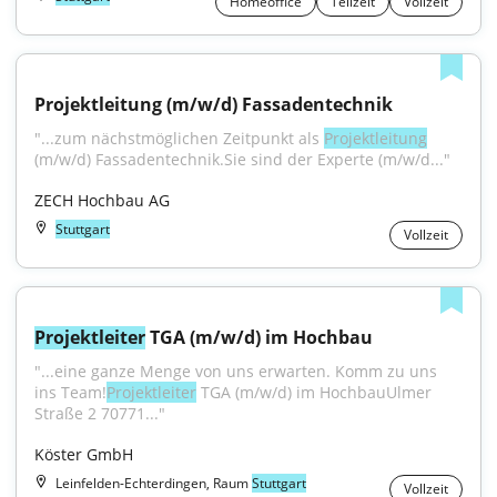
Homeoffice
Teilzeit
Vollzeit
Projektleitung (m/w/d) Fassadentechnik
"...zum nächstmöglichen Zeitpunkt als 
Projektleitung
(m/w/d) Fassadentechnik.Sie sind der Experte (m/w/d..."
ZECH Hochbau AG
Stuttgart
Vollzeit
Projektleiter
 TGA (m/w/d) im Hochbau
"...eine ganze Menge von uns erwarten. Komm zu uns 
ins Team!
Projektleiter
 TGA (m/w/d) im HochbauUlmer 
Straße 2 70771..."
Köster GmbH
Leinfelden-Echterdingen, Raum
Stuttgart
Vollzeit