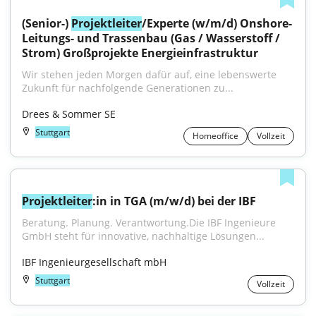
(Senior-) 
Projektleiter
/Experte (w/m/d) Onshore-
Leitungs- und Trassenbau (Gas / Wasserstoff / 
Strom) Großprojekte Energieinfrastruktur
Wir stehen jeden Morgen dafür auf, eine lebenswerte 
Zukunft für nachfolgende Generationen zu...
Drees & Sommer SE
Stuttgart
Homeoffice
Vollzeit
Projektleiter
:in in TGA (m/w/d) bei der IBF
Beratung. Planung. Verantwortung.Die IBF Ingenieure 
GmbH steht für innovative, nachhaltige Lösungen...
IBF Ingenieurgesellschaft mbH
Stuttgart
Vollzeit