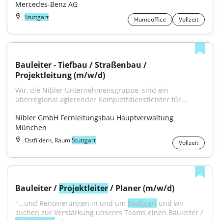
Mercedes-Benz AG
Stuttgart
Homeoffice
Vollzeit
Bauleiter - Tiefbau / Straßenbau / 
Projektleitung (m/w/d)
Wir, die Nibler Unternehmensgruppe, sind ein 
überregional agierender Komplettdienstleister für...
Nibler GmbH Fernleitungsbau Hauptverwaltung 
München
Ostfildern, Raum
Stuttgart
Vollzeit
Bauleiter / 
Projektleiter
 / Planer (m/w/d)
"...und Renovierungen in und um 
Stuttgart
 und wir 
suchen zur Verstärkung unseres Teams einen Bauleiter / 