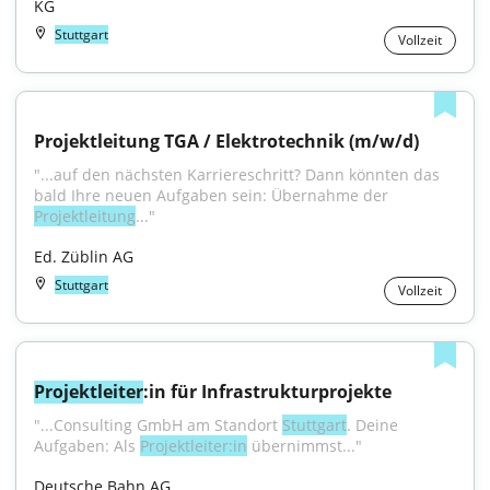
KG
Stuttgart
Vollzeit
Projektleitung TGA / Elektrotechnik (m/w/d)
"...auf den nächsten Karriereschritt? Dann könnten das 
bald Ihre neuen Aufgaben sein: Übernahme der 
Projektleitung
..."
Ed. Züblin AG
Stuttgart
Vollzeit
Projektleiter
:in für Infrastrukturprojekte
"...Consulting GmbH am Standort 
Stuttgart
. Deine 
Aufgaben: Als 
Projektleiter:in
 übernimmst..."
Deutsche Bahn AG