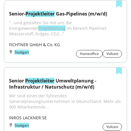
Senior-
Projektleiter
 Gas-Pipelines (m/w/d)
"...und gestalten Sie mit uns die 
Energiewende!
Projektleitung
 im Bereich Pipelines 
(Wasserstoff, Erdgas, CO2..."
FICHTNER GmbH & Co. KG
Stuttgart
Homeoffice
Vollzeit
Senior 
Projektleiter
 Umweltplanung - 
Infrastruktur / Naturschutz (m/w/d)
Wir sind eines der führenden 
Generalplanungsunternehmen in Deutschland. Mehr als 
900 Mitarbeitende...
INROS LACKNER SE
Stuttgart
Vollzeit