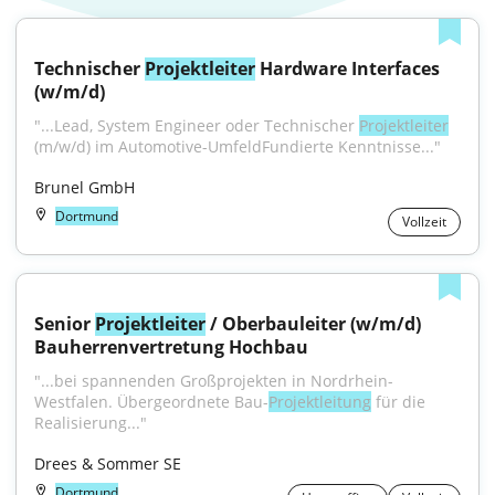
Technischer 
Projektleiter
 Hardware Interfaces 
(w/m/d)
"...Lead, System Engineer oder Technischer 
Projektleiter
(m/w/d) im Automotive-UmfeldFundierte Kenntnisse..."
Brunel GmbH
Dortmund
Vollzeit
Senior 
Projektleiter
 / Oberbauleiter (w/m/d) 
Bauherrenvertretung Hochbau
"...bei spannenden Großprojekten in Nordrhein-
Westfalen. Übergeordnete Bau-
Projektleitung
 für die 
Realisierung..."
Drees & Sommer SE
Dortmund