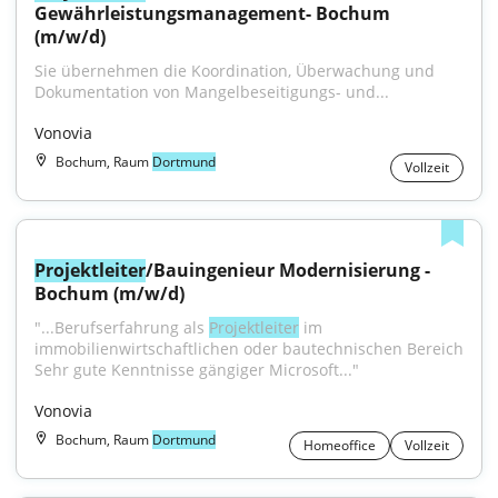
Gewährleistungsmanagement- Bochum 
(m/w/d)
Sie übernehmen die Koordination, Überwachung und 
Dokumentation von Mangelbeseitigungs- und...
Vonovia
Bochum, Raum
Dortmund
Vollzeit
Projektleiter
/Bauingenieur Modernisierung - 
Bochum (m/w/d)
"...Berufserfahrung als 
Projektleiter
 im 
immobilienwirtschaftlichen oder bautechnischen Bereich 
Sehr gute Kenntnisse gängiger Microsoft..."
Vonovia
Bochum, Raum
Dortmund
Homeoffice
Vollzeit