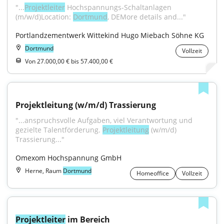
"...
Projektleiter
 Hochspannungs-Schaltanlagen 
(m/w/d)Location: 
Dortmund
, DEMore details and..."
Portlandzementwerk Wittekind Hugo Miebach Söhne KG
Dortmund
Vollzeit
Von 27.000,00 € bis 57.400,00 €
Projektleitung (w/m/d) Trassierung
"...anspruchsvolle Aufgaben, viel Verantwortung und 
gezielte Talentförderung. 
Projektleitung
 (w/m/d) 
Trassierung..."
Omexom Hochspannung GmbH
Herne, Raum
Dortmund
Homeoffice
Vollzeit
Projektleiter
 im Bereich 