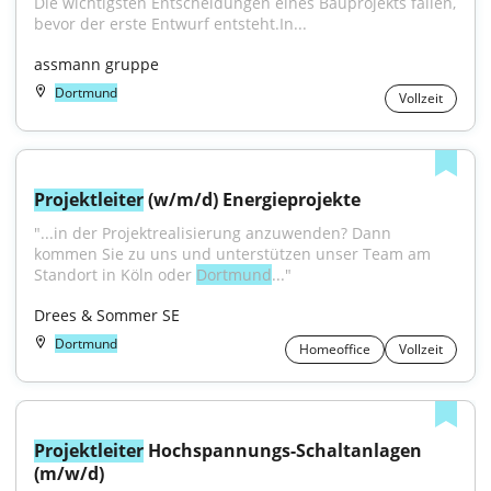
Die wichtigsten Entscheidungen eines Bauprojekts fallen, 
bevor der erste Entwurf entsteht.﻿In...
assmann gruppe
Dortmund
Vollzeit
Projektleiter
 (w/m/d) Energieprojekte
"...in der Projektrealisierung anzuwenden? Dann 
kommen Sie zu uns und unterstützen unser Team am 
Standort in Köln oder 
Dortmund
..."
Drees & Sommer SE
Dortmund
Homeoffice
Vollzeit
Projektleiter
 Hochspannungs-Schaltanlagen 
(m/w/d)