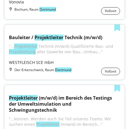
Vonovia
Bochum, Raum
Dortmund
Vollzeit
Bauleiter / 
Projektleiter
 Technik (m/w/d)
"...
Projektleiter
 Technik (m/w/d) Qualifizierte Bau- und 
Projektleitung
 aller Gewerke von Bau-, Umbau..."
WESTFLEISCH SCE mbH
Oer-Erkenschwick, Raum
Dortmund
Vollzeit
Projektleiter
 (m/w/d) im Bereich des Testings 
der Umweltsimulation und 
Schwingungstechnik
"...können. Werden auch Sie Teil unseres Teams. Wir 
suchen einen 
Projektleiter
 (m/w/d) im Bereich..."