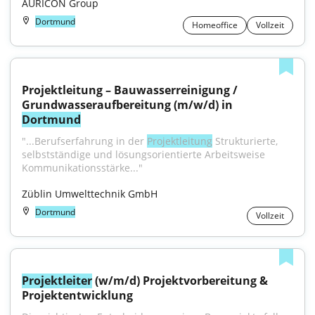
AURICON Group
Dortmund
Homeoffice
Vollzeit
Projektleitung – Bauwasserreinigung / 
Grundwasseraufbereitung (m/w/d) in 
Dortmund
"...Berufserfahrung in der 
Projektleitung
 Strukturierte, 
selbstständige und lösungsorientierte Arbeitsweise 
Kommunikationsstärke..."
Züblin Umwelttechnik GmbH
Dortmund
Vollzeit
Projektleiter
 (w/m/d) Projektvorbereitung & 
Projektentwicklung