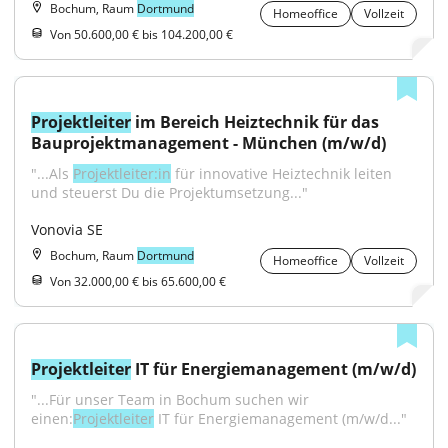
Bochum, Raum
Dortmund
Homeoffice
Vollzeit
Von 50.600,00 € bis 104.200,00 €
Projektleiter
 im Bereich Heiztechnik für das 
Bauprojektmanagement - München (m/w/d)
"...Als 
Projektleiter:in
 für innovative Heiztechnik leiten 
und steuerst Du die Projektumsetzung..."
Vonovia SE
Bochum, Raum
Dortmund
Homeoffice
Vollzeit
Von 32.000,00 € bis 65.600,00 €
Projektleiter
 IT für Energiemanagement (m/w/d)
"...Für unser Team in Bochum suchen wir 
einen:
Projektleiter
 IT für Energiemanagement (m/w/d..."