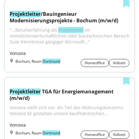
Projektleiter
/Bauingenieur 
Modernisierungsprojekte - Bochum (m/w/d)
"...Berufserfahrung als 
Projektleiter
 im 
immobilienwirtschaftlichen oder bautechnischen Bereich 
Gute Kenntnisse gängiger Microsoft..."
Vonovia
Bochum, Raum
Dortmund
Homeoffice
Vollzeit
Projektleiter
 TGA für Energiemanagement 
(m/w/d)
Vonovia stellt sich vor: Als Teil des Wohnungskonzerns 
Vonovia SE gestalten unsere kaufmännischen...
Vonovia
Bochum, Raum
Dortmund
Homeoffice
Vollzeit