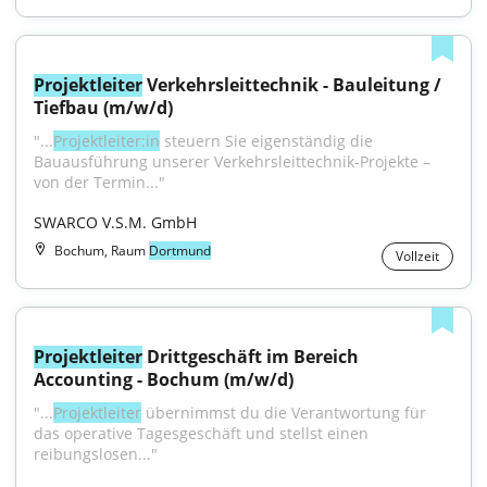
Projektleiter
 Verkehrsleittechnik - Bauleitung / 
Tiefbau (m/w/d)
"...
Projektleiter:in
 steuern Sie eigenständig die 
Bauausführung unserer Verkehrsleittechnik-Projekte – 
von der Termin..."
SWARCO V.S.M. GmbH
Bochum, Raum
Dortmund
Vollzeit
Projektleiter
 Drittgeschäft im Bereich 
Accounting - Bochum (m/w/d)
"...
Projektleiter
 übernimmst du die Verantwortung für 
das operative Tagesgeschäft und stellst einen 
reibungslosen..."