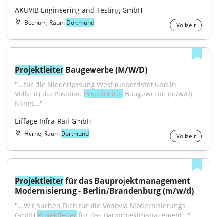
AKUVIB Engineering and Testing GmbH
Bochum, Raum
Dortmund
Vollzeit
Projektleiter
 Baugewerbe (M/W/D)
"...für die Niederlassung West (unbefristet und in 
Vollzeit) die Position: 
Projektleiter
 Baugewerbe (m/w/d) 
Klingt..."
Eiffage Infra-Rail GmbH
Herne, Raum
Dortmund
Vollzeit
Projektleiter
 für das Bauprojektmanagement 
Modernisierung - Berlin/Brandenburg (m/w/d)
"...Wir suchen Dich für die Vonovia Modernisierungs 
GmbH.
Projektleiter
 für das Bauprojektmanagement..."