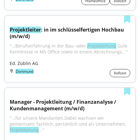
Homeoffice
Vollzeit
Projektleiter
: in im schlüsselfertigen Hochbau 
(m/w/d)
"...Berufserfahrung in der Bau- oder 
Projektleitung
 Gute 
Kenntnisse in MS Office sowie in einem Abrechnungs..."
Ed. Züblin AG
Dortmund
Vollzeit
Manager - Projektleitung / Finanzanalyse / 
Kundenmanagement (m/w/d)
"...für unsere Mandanten.Dabei wachsen wir 
gemeinsam: fachlich, persönlich und als Unternehmen. 
Projektleitung
..."