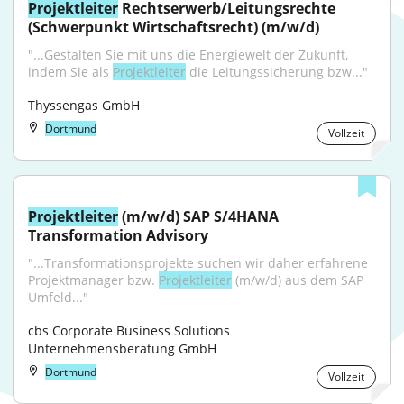
Projektleiter
 Rechtserwerb/Leitungsrechte 
(Schwerpunkt Wirtschaftsrecht) (m/w/d)
"...Gestalten Sie mit uns die Energiewelt der Zukunft, 
indem Sie als 
Projektleiter
 die Leitungssicherung bzw..."
Thyssengas GmbH
Dortmund
Vollzeit
Projektleiter
 (m/w/d) SAP S/4HANA 
Transformation Advisory
"...Transformationsprojekte suchen wir daher erfahrene 
Projektmanager bzw. 
Projektleiter
 (m/w/d) aus dem SAP 
Umfeld..."
cbs Corporate Business Solutions 
Unternehmensberatung GmbH
Dortmund
Vollzeit