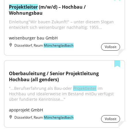
Projektleiter
 (m/w/d) – Hochbau / 
Wohnungsbau
Einleitung"Wir bauen Zukunft!" – unter diesem Slogan 
entwickelt sich weisenburger nachhaltig: 1955...
weisenburger bau GmbH
Düsseldorf, Raum
Mönchengladbach
Vollzeit
Oberbauleitung / Senior Projektleitung 
Hochbau (all genders)
"...Berufserfahrung als Bau-oder 
Projektleiter
 im 
Hochbau und idealerweise im Bestand mitDu verfügst 
über fundierte Kenntnisse..."
apoprojekt GmbH
Düsseldorf, Raum
Mönchengladbach
Vollzeit