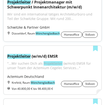
Projektleiter
 / Projektmanager mit 
Schwerpunkt Innenarchitektur (m/w/d)
Wir sind ein international tätiges Architekturbüro und 
Teil der Schwitzke Gruppe. Mit rund 200...
Schwitzke & Partner GmbH
Düsseldorf, Raum
Mönchengladbach
Homeoffice
Vollzeit
Projektleiter
 (w/m/d) EMSR
"...Wir suchen Dich als 
Projektleiter
 (w/m/d) EMSR für 
unser Team der Actemium Cegelec Services..."
Actemium Deutschland
Krefeld, Raum
Mönchengladbach
Homeoffice
Vollzeit
Von 40.800,00 € bis 98.400,00 €