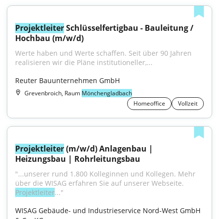
Projektleiter
 Schlüsselfertigbau - Bauleitung / 
Hochbau (m/w/d)
Werte haben und Werte schaffen. Seit über 90 Jahren 
realisieren wir die Pläne institutioneller,...
Reuter Bauunternehmen GmbH
Grevenbroich, Raum
Mönchengladbach
Homeoffice
Vollzeit
Projektleiter
 (m/w/d) Anlagenbau | 
Heizungsbau | Rohrleitungsbau
"...unserer rund 1.800 Kolleginnen und Kollegen. Mehr 
über die WISAG erfahren Sie auf unserer Webseite. 
Projektleiter
..."
WISAG Gebäude- und Industrieservice Nord-West GmbH 