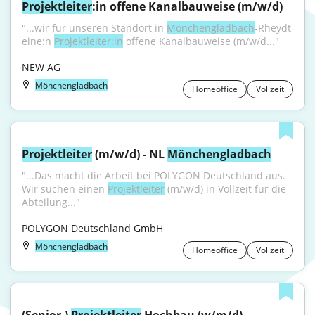
Projektleiter
:in offene Kanalbauweise (m/w/d)
"...wir für unseren Standort in 
Mönchengladbach
-Rheydt 
eine:n 
Projektleiter:in
 offene Kanalbauweise (m/w/d..."
NEW AG
Mönchengladbach
Homeoffice
Vollzeit
Projektleiter
 (m/w/d) - NL 
Mönchengladbach
"...Das macht die Arbeit bei POLYGON Deutschland aus. 
Wir suchen einen 
Projektleiter
 (m/w/d) in Vollzeit für die 
Abteilung..."
POLYGON Deutschland GmbH
Mönchengladbach
Homeoffice
Vollzeit