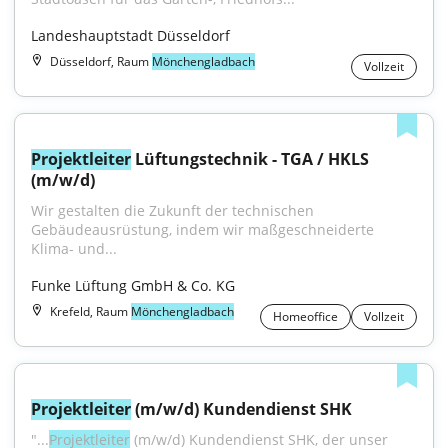
Landeshauptstadt Düsseldorf
Düsseldorf, Raum
Mönchengladbach
Vollzeit
Projektleiter
 Lüftungstechnik - TGA / HKLS 
(m/w/d)
Wir gestalten die Zukunft der technischen 
Gebäudeausrüstung, indem wir maßgeschneiderte 
Klima- und...
Funke Lüftung GmbH & Co. KG
Krefeld, Raum
Mönchengladbach
Homeoffice
Vollzeit
Projektleiter
 (m/w/d) Kundendienst SHK
"...
Projektleiter
 (m/w/d) Kundendienst SHK, der unser 