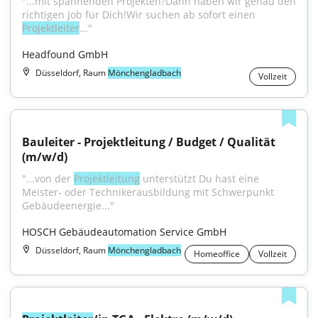
"...mit spannenden Projekten?Dann haben wir genau den 
richtigen Job für Dich!Wir suchen ab sofort einen 
Projektleiter
..."
Headfound GmbH
Düsseldorf, Raum
Mönchengladbach
Vollzeit
Bauleiter - Projektleitung / Budget / Qualität 
(m/w/d)
"...von der 
Projektleitung
 unterstützt Du hast eine 
Meister- oder Technikerausbildung mit Schwerpunkt 
Gebäudeenergie..."
HOSCH Gebäudeautomation Service GmbH
Düsseldorf, Raum
Mönchengladbach
Homeoffice
Vollzeit