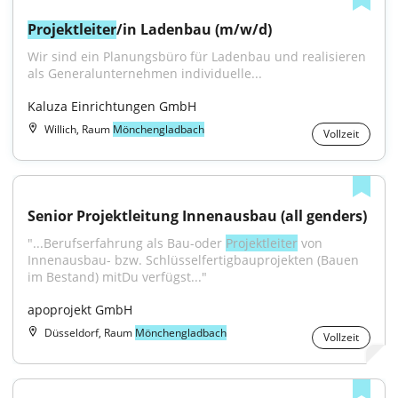
Projektleiter
/in Ladenbau (m/w/d)
Wir sind ein Planungsbüro für Ladenbau und realisieren 
als Generalunternehmen individuelle...
Kaluza Einrichtungen GmbH
Willich, Raum
Mönchengladbach
Vollzeit
Senior Projektleitung Innenausbau (all genders)
"...Berufserfahrung als Bau-oder 
Projektleiter
 von 
Innenausbau- bzw. Schlüsselfertigbauprojekten (Bauen 
im Bestand) mitDu verfügst..."
apoprojekt GmbH
Düsseldorf, Raum
Mönchengladbach
Vollzeit