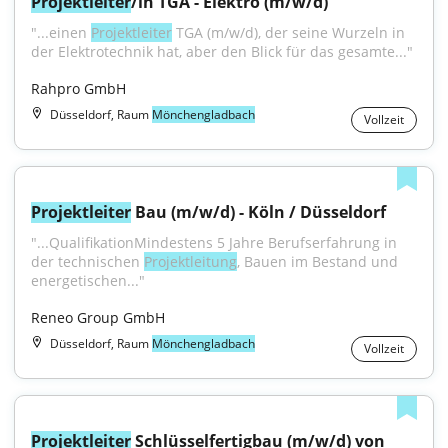
Projektleiter
/in TGA - Elektro (m/w/d)
"...einen 
Projektleiter
 TGA (m/w/d), der seine Wurzeln in 
der Elektrotechnik hat, aber den Blick für das gesamte..."
Rahpro GmbH
Düsseldorf, Raum
Mönchengladbach
Vollzeit
Projektleiter
 Bau (m/w/d) - Köln / Düsseldorf
"...QualifikationMindestens 5 Jahre Berufserfahrung in 
der technischen 
Projektleitung
, Bauen im Bestand und 
energetischen..."
Reneo Group GmbH
Düsseldorf, Raum
Mönchengladbach
Vollzeit
Projektleiter
 Schlüsselfertigbau (m/w/d) von 