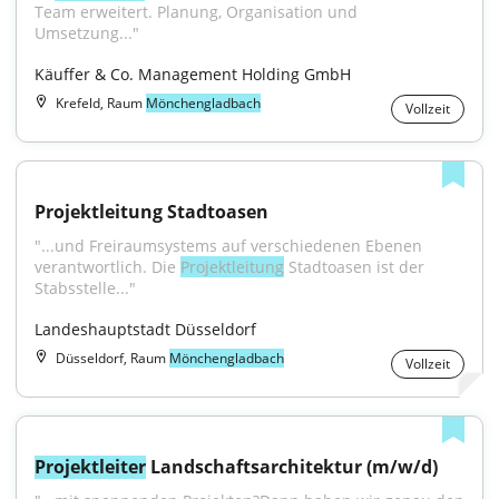
Team erweitert. Planung, Organisation und 
Umsetzung..."
Käuffer & Co. Management Holding GmbH
Krefeld, Raum
Mönchengladbach
Vollzeit
Projektleitung Stadtoasen
"...und Freiraumsystems auf verschiedenen Ebenen 
verantwortlich. Die 
Projektleitung
 Stadtoasen ist der 
Stabsstelle..."
Landeshauptstadt Düsseldorf
Düsseldorf, Raum
Mönchengladbach
Vollzeit
Projektleiter
 Landschaftsarchitektur (m/w/d)