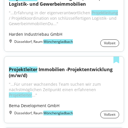
Logistik- und Gewerbeimmobilien
"...Erfahrung in der eigenverantwortlichen 
Projektleitung
/ Projektkoordination von schlüsselfertigen Logistik- und 
GewerbeimmobilienDu..."
Harden Industriebau GmbH
Düsseldorf, Raum
Mönchengladbach
Vollzeit
Projektleiter
 Immobilien -Projektentwicklung 
(m/w/d)
"...Für unser wachsendes Team suchen wir zum 
nächstmöglichen Zeitpunkt einen erfahrenen 
Projektleiter
..."
Bema Development GmbH
Düsseldorf, Raum
Mönchengladbach
Vollzeit