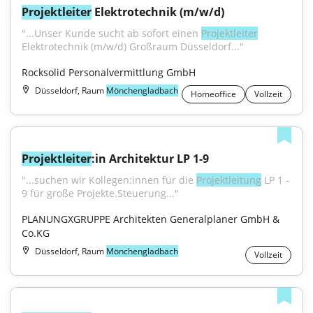
Projektleiter
 Elektrotechnik (m/w/d)
"...Unser Kunde sucht ab sofort einen 
Projektleiter
Elektrotechnik (m/w/d) Großraum Düsseldorf..."
Rocksolid Personalvermittlung GmbH
Düsseldorf, Raum
Mönchengladbach
Homeoffice
Vollzeit
Projektleiter
:in Architektur LP 1-9
"...suchen wir Kollegen:innen für die 
Projektleitung
 LP 1 - 
9 für große Projekte.Steuerung..."
PLANUNGXGRUPPE Architekten Generalplaner GmbH & 
Co.KG
Düsseldorf, Raum
Mönchengladbach
Vollzeit