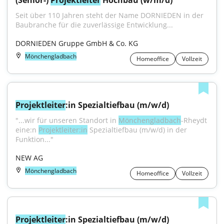
(Senior-) 
Projektleiter
 Hochbau (w/m/d)
Seit über 110 Jahren steht der Name DORNIEDEN in der 
Baubranche für die zuverlässige Entwicklung...
DORNIEDEN Gruppe GmbH & Co. KG
Mönchengladbach
Homeoffice
Vollzeit
Projektleiter
:in Spezialtiefbau (m/w/d)
"...wir für unseren Standort in 
Mönchengladbach
-Rheydt 
eine:n 
Projektleiter:in
 Spezialtiefbau (m/w/d) in der 
Funktion..."
NEW AG
Mönchengladbach
Homeoffice
Vollzeit
Projektleiter
:in Spezialtiefbau (m/w/d)