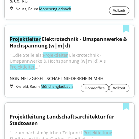
& Co. KG
Neuss, Raum
Mönchengladbach
Vollzeit
Projektleiter
 Elektrotechnik - Umspannwerke & 
Hochspannung (w|m|d)
"...die Stelle als:
Projektleiter
 Elektrotechnik - 
Umspannwerke & Hochspannung (w|m|d) Als 
Projektleiter
..."
NGN NETZGESELLSCHAFT NIEDERRHEIN MBH
Krefeld, Raum
Mönchengladbach
Homeoffice
Vollzeit
Projektleitung Landschaftsarchitektur für 
Stadtoasen
"...zum nächstmöglichen Zeitpunkt 
Projektleitung
Stadtoasen für das Garten-, Friedhofs..."