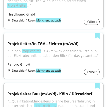
richtigen Job für Dich!Wir suchen ab sofort einen 
Projektleiter
..."
Headfound GmbH
Düsseldorf, Raum
Mönchengladbach
Vollzeit
Projektleiter/in TGA - Elektro (m/w/d)
"...einen 
Projektleiter
 TGA (m/w/d), der seine Wurzeln in 
der Elektrotechnik hat, aber den Blick für das gesamte..."
Rahpro GmbH
Düsseldorf, Raum
Mönchengladbach
Vollzeit
Projektleiter Bau (m/w/d) - Köln / Düsseldorf
"...QualifikationMindestens 5 Jahre Berufserfahrung in 
der technischen 
Projektleitung
, Bauen im Bestand und 