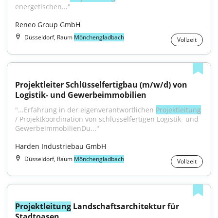
energetischen..."
Reneo Group GmbH
Düsseldorf, Raum
Mönchengladbach
Vollzeit
Projektleiter Schlüsselfertigbau (m/w/d) von 
Logistik- und Gewerbeimmobilien
"...Erfahrung in der eigenverantwortlichen 
Projektleitung
/ Projektkoordination von schlüsselfertigen Logistik- und 
GewerbeimmobilienDu..."
Harden Industriebau GmbH
Düsseldorf, Raum
Mönchengladbach
Vollzeit
Projektleitung
 Landschaftsarchitektur für 
Stadtoasen