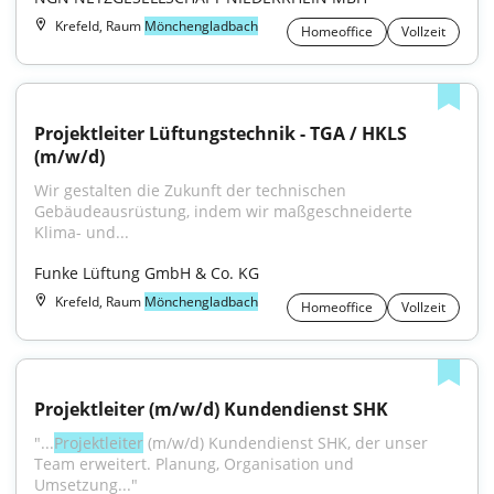
Krefeld, Raum
Mönchengladbach
Homeoffice
Vollzeit
Projektleiter Lüftungstechnik - TGA / HKLS 
(m/w/d)
Wir gestalten die Zukunft der technischen 
Gebäudeausrüstung, indem wir maßgeschneiderte 
Klima- und...
Funke Lüftung GmbH & Co. KG
Krefeld, Raum
Mönchengladbach
Homeoffice
Vollzeit
Projektleiter (m/w/d) Kundendienst SHK
"...
Projektleiter
 (m/w/d) Kundendienst SHK, der unser 
Team erweitert. Planung, Organisation und 
Umsetzung..."