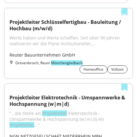
Projektleiter Schlüsselfertigbau - Bauleitung / 
Hochbau (m/w/d)
Werte haben und Werte schaffen. Seit über 90 Jahren 
realisieren wir die Pläne institutioneller,...
Reuter Bauunternehmen GmbH
Grevenbroich, Raum
Mönchengladbach
Homeoffice
Vollzeit
Projektleiter Elektrotechnik - Umspannwerke & 
Hochspannung (w|m|d)
"...die Stelle als:
Projektleiter
 Elektrotechnik - 
Umspannwerke & Hochspannung (w|m|d) Als 
Projektleiter
..."
NGN NETZGESELLSCHAFT NIEDERRHEIN MBH