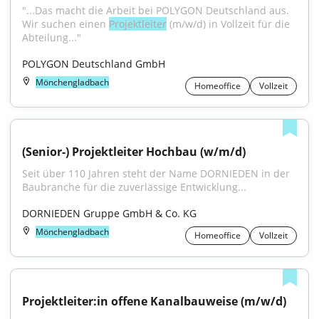
"...Das macht die Arbeit bei POLYGON Deutschland aus. 
Wir suchen einen 
Projektleiter
 (m/w/d) in Vollzeit für die 
Abteilung..."
POLYGON Deutschland GmbH
Mönchengladbach
Homeoffice
Vollzeit
(Senior-) Projektleiter Hochbau (w/m/d)
Seit über 110 Jahren steht der Name DORNIEDEN in der 
Baubranche für die zuverlässige Entwicklung...
DORNIEDEN Gruppe GmbH & Co. KG
Mönchengladbach
Homeoffice
Vollzeit
Projektleiter:in offene Kanalbauweise (m/w/d)