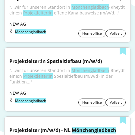
"...wir für unseren Standort in 
Mönchengladbach
-Rheydt 
eine:n 
Projektleiter:in
 offene Kanalbauweise (m/w/d..."
NEW AG
Mönchengladbach
Homeoffice
Vollzeit
Projektleiter:in Spezialtiefbau (m/w/d)
"...wir für unseren Standort in 
Mönchengladbach
-Rheydt 
eine:n 
Projektleiter:in
 Spezialtiefbau (m/w/d) in der 
Funktion..."
NEW AG
Mönchengladbach
Homeoffice
Vollzeit
Projektleiter (m/w/d) - NL 
Mönchengladbach