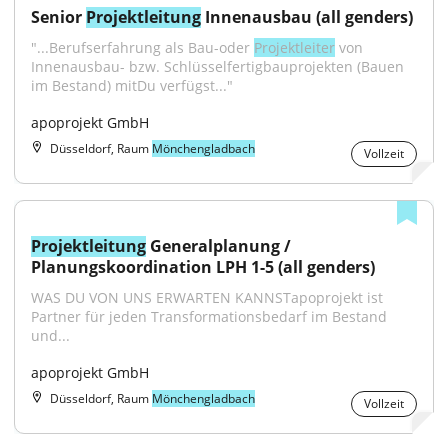
Senior 
Projektleitung
 Innenausbau (all genders)
"...Berufserfahrung als Bau-oder 
Projektleiter
 von 
Innenausbau- bzw. Schlüsselfertigbauprojekten (Bauen 
im Bestand) mitDu verfügst..."
apoprojekt GmbH
Düsseldorf, Raum
Mönchengladbach
Vollzeit
Projektleitung
 Generalplanung / 
Planungskoordination LPH 1-5 (all genders)
WAS DU VON UNS ERWARTEN KANNSTapoprojekt ist 
Partner für jeden Transformationsbedarf im Bestand 
und...
apoprojekt GmbH
Düsseldorf, Raum
Mönchengladbach
Vollzeit