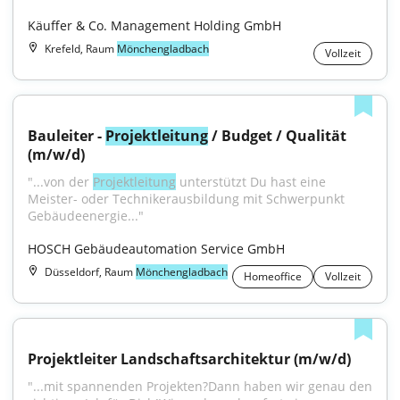
Käuffer & Co. Management Holding GmbH
Krefeld, Raum
Mönchengladbach
Vollzeit
Bauleiter - 
Projektleitung
 / Budget / Qualität 
(m/w/d)
"...von der 
Projektleitung
 unterstützt Du hast eine 
Meister- oder Technikerausbildung mit Schwerpunkt 
Gebäudeenergie..."
HOSCH Gebäudeautomation Service GmbH
Düsseldorf, Raum
Mönchengladbach
Homeoffice
Vollzeit
Projektleiter Landschaftsarchitektur (m/w/d)
"...mit spannenden Projekten?Dann haben wir genau den 