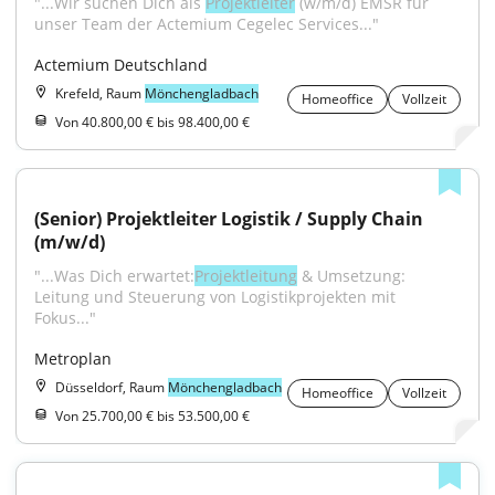
"...Wir suchen Dich als 
Projektleiter
 (w/m/d) EMSR für 
unser Team der Actemium Cegelec Services..."
Actemium Deutschland
Krefeld, Raum
Mönchengladbach
Homeoffice
Vollzeit
Von 40.800,00 € bis 98.400,00 €
(Senior) Projektleiter Logistik / Supply Chain 
(m/w/d)
"...Was Dich erwartet:
Projektleitung
 & Umsetzung: 
Leitung und Steuerung von Logistikprojekten mit 
Fokus..."
Metroplan
Düsseldorf, Raum
Mönchengladbach
Homeoffice
Vollzeit
Von 25.700,00 € bis 53.500,00 €