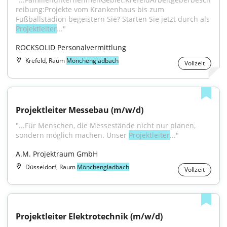
reibung:Projekte vom Krankenhaus bis zum 
Fußballstadion begeistern Sie? Starten Sie jetzt durch als 
Projektleiter
..."
ROCKSOLID Personalvermittlung
Krefeld, Raum
Mönchengladbach
Vollzeit
Projektleiter Messebau (m/w/d)
"...Für Menschen, die Messestände nicht nur planen, 
sondern möglich machen. Unser 
Projektleiter
..."
A.M. Projektraum GmbH
Düsseldorf, Raum
Mönchengladbach
Vollzeit
Projektleiter Elektrotechnik (m/w/d)