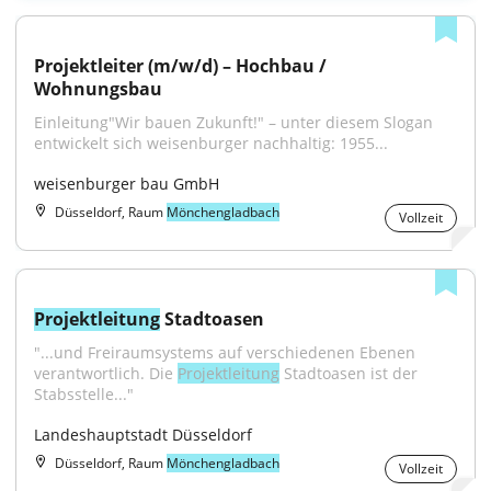
Projektleiter (m/w/d) – Hochbau / 
Wohnungsbau
Einleitung"Wir bauen Zukunft!" – unter diesem Slogan 
entwickelt sich weisenburger nachhaltig: 1955...
weisenburger bau GmbH
Düsseldorf, Raum
Mönchengladbach
Vollzeit
Projektleitung
 Stadtoasen
"...und Freiraumsystems auf verschiedenen Ebenen 
verantwortlich. Die 
Projektleitung
 Stadtoasen ist der 
Stabsstelle..."
Landeshauptstadt Düsseldorf
Düsseldorf, Raum
Mönchengladbach
Vollzeit