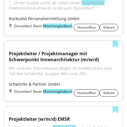
"...Unser Kunde sucht ab sofort einen 
Projektleiter
Elektrotechnik (m/w/d) Großraum Düsseldorf..."
Rocksolid Personalvermittlung GmbH
Düsseldorf, Raum
Mönchengladbach
Homeoffice
Vollzeit
Projektleiter / Projektmanager mit 
Schwerpunkt Innenarchitektur (m/w/d)
Wir sind ein international tätiges Architekturbüro und 
Teil der Schwitzke Gruppe. Mit rund 200...
Schwitzke & Partner GmbH
Düsseldorf, Raum
Mönchengladbach
Homeoffice
Vollzeit
Projektleiter (w/m/d) EMSR