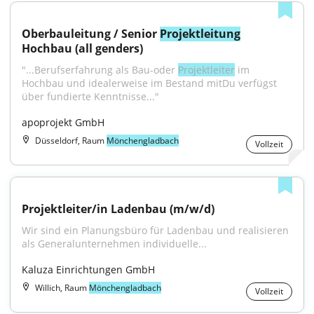
Oberbauleitung / Senior 
Projektleitung
Hochbau (all genders)
"...Berufserfahrung als Bau-oder 
Projektleiter
 im 
Hochbau und idealerweise im Bestand mitDu verfügst 
über fundierte Kenntnisse..."
apoprojekt GmbH
Düsseldorf, Raum
Mönchengladbach
Vollzeit
Projektleiter/in Ladenbau (m/w/d)
Wir sind ein Planungsbüro für Ladenbau und realisieren 
als Generalunternehmen individuelle...
Kaluza Einrichtungen GmbH
Willich, Raum
Mönchengladbach
Vollzeit