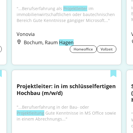
"...Berufserfahrung als 
Projektleiter
 im 
immobilienwirtschaftlichen oder bautechnischen 
M
Bereich Gute Kenntnisse gängiger Microsoft..."
Vonovia
Bochum, Raum
Hagen
Homeoffice
Vollzeit
Projektleiter: in im schlüsselfertigen 
Hochbau (m/w/d)
"...Berufserfahrung in der Bau- oder 
Projektleitung
 Gute Kenntnisse in MS Office sowie 
in einem Abrechnungs..."