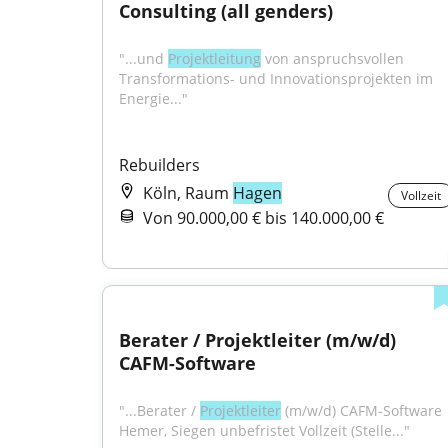
Consulting (all genders)
"...und 
Projektleitung
 von anspruchsvollen 
Transformations- und Innovationsprojekten im 
Energie..."
Rebuilders
Köln, Raum
Hagen
Vollzeit
Von 90.000,00 € bis 140.000,00 €
Berater / Projektleiter (m/w/d) 
CAFM-Software
"...Berater / 
Projektleiter
 (m/w/d) CAFM-Software ​
Hemer, Siegen ​unbefristet ​Vollzeit (Stelle..."