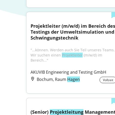
Projektleiter (m/w/d) im Bereich des
Testings der Umweltsimulation und 
Schwingungstechnik
"...können. Werden auch Sie Teil unseres Teams. 
Wir suchen einen 
Projektleiter
 (m/w/d) im 
Bereich..."
AKUVIB Engineering and Testing GmbH
Bochum, Raum
Hagen
Vollzeit
(Senior) 
Projektleitung
 Management