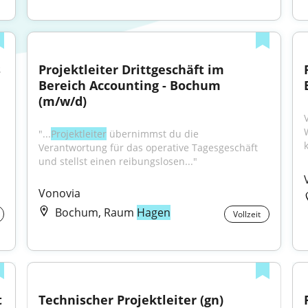
 
Projektleiter Drittgeschäft im 
Bereich Accounting - Bochum 
(m/w/d)
V
"...
Projektleiter
 übernimmst du die 
Verantwortung für das operative Tagesgeschäft 
und stellst einen reibungslosen..."
Vonovia
Bochum, Raum
Hagen
Vollzeit
 
Technischer Projektleiter (gn)