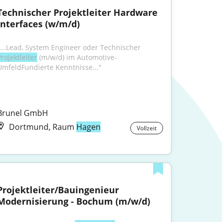
Technischer Projektleiter Hardware 
Interfaces (w/m/d)
"...Lead, System Engineer oder Technischer 
rojektleiter
 (m/w/d) im Automotive-
UmfeldFundierte Kenntnisse..."
Brunel GmbH
Dortmund, Raum
Hagen
Vollzeit
Projektleiter/Bauingenieur 
Modernisierung - Bochum (m/w/d)