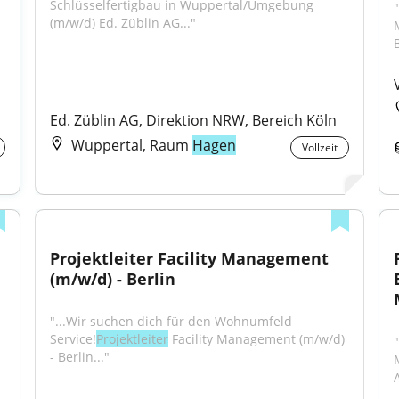
Schlüsselfertigbau in Wuppertal/Umgebung 
(m/w/d) Ed. Züblin AG..."
Ed. Züblin AG, Direktion NRW, Bereich Köln
Wuppertal, Raum
Hagen
Vollzeit
Projektleiter Facility Management 
(m/w/d) - Berlin
"...Wir suchen dich für den Wohnumfeld 
Service!
Projektleiter
 Facility Management (m/w/d) 
"
- Berlin..."