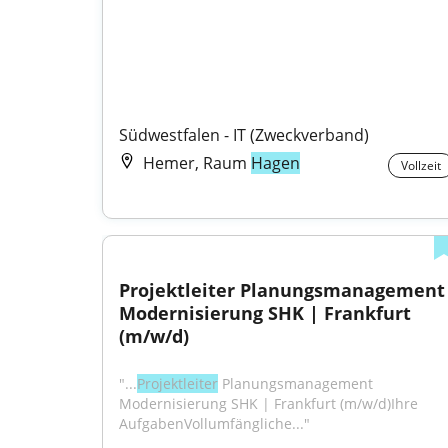
Südwestfalen - IT (Zweckverband)
Hemer, Raum
Hagen
Vollzeit
Projektleiter Planungsmanagement 
Modernisierung SHK | Frankfurt 
(m/w/d)
"...
Projektleiter
 Planungsmanagement 
Modernisierung SHK | Frankfurt (m/w/d)Ihre 
AufgabenVollumfängliche..."