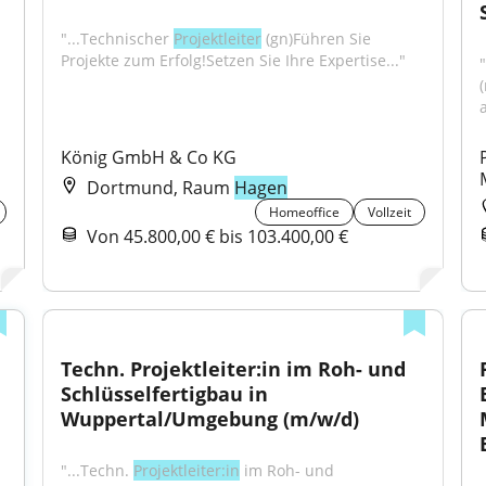
"...Technischer 
Projektleiter
 (gn)Führen Sie 
Projekte zum Erfolg!Setzen Sie Ihre Expertise..."
"
a
König GmbH & Co KG
Dortmund, Raum
Hagen
Homeoffice
Vollzeit
Von 45.800,00 € bis 103.400,00 €
Techn. Projektleiter:in im Roh- und 
Schlüsselfertigbau in 
Wuppertal/Umgebung (m/w/d)
"...Techn. 
Projektleiter:in
 im Roh- und 