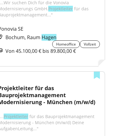
"...Wir suchen Dich für die Vonovia 
Modernisierungs GmbH.
Projektleiter
 für das 
Bauprojektmanagement..."
Vonovia SE
Bochum, Raum
Hagen
Homeoffice
Vollzeit
Von 45.100,00 € bis 89.800,00 €
Projektleiter für das 
Bauprojektmanagement 
Modernisierung - München (m/w/d)
...
Projektleiter
 für das Bauprojektmanagement 
Modernisierung - München (m/w/d) Deine 
AufgabenLeitung..."