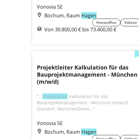
Vonovia SE
Bochum, Raum
Hagen
Homeoffice
Vollzeit
Von 30.800,00 € bis 73.400,00 €
Projektleiter Kalkulation für das 
Bauprojektmanagement - München 
(m/w/d)
"...
Projektleiter
 Kalkulation für das 
Bauprojektmanagement - München (m/w/d) 
Standort: MünchenDeine..."
Vonovia SE
Bochum, Raum
Hagen
Homeoffice
Vollzeit