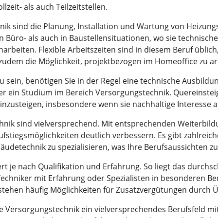
zeit- als auch Teilzeitstellen.
k sind die Planung, Installation und Wartung von Heizungs
n Büro- als auch in Baustellensituationen, wo sie technisch
iten. Flexible Arbeitszeiten sind in diesem Beruf üblich,
zudem die Möglichkeit, projektbezogen im Homeoffice zu ar
u sein, benötigen Sie in der Regel eine technische Ausbildu
oder ein Studium im Bereich Versorgungstechnik. Quereinst
einzusteigen, insbesondere wenn sie nachhaltige Interesse
hnik sind vielversprechend. Mit entsprechenden Weiterbil
Aufstiegsmöglichkeiten deutlich verbessern. Es gibt zahlreich
udetechnik zu spezialisieren, was Ihre Berufsaussichten zu
rt je nach Qualifikation und Erfahrung. So liegt das durchsc
 Techniker mit Erfahrung oder Spezialisten in besonderen B
tehen häufig Möglichkeiten für Zusatzvergütungen durch Ü
e Versorgungstechnik ein vielversprechendes Berufsfeld m