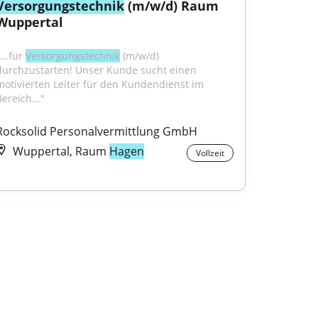
Versorgungstechnik
 (m/w/d) Raum 
Wuppertal
...für 
Versorgungstechnik
 (m/w/d) 
durchzustarten! Unser Kunde sucht einen 
motivierten Leiter für den Kundendienst im 
ereich..."
Rocksolid Personalvermittlung GmbH
Wuppertal, Raum
Hagen
Vollzeit