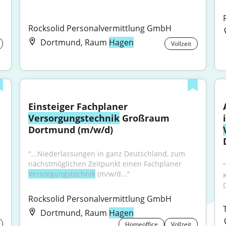
Rocksolid Personalvermittlung GmbH
Dortmund, Raum
Hagen
Vollzeit
Einsteiger Fachplaner 
Versorgungstechnik
 Großraum 
Dortmund (m/w/d)
"...Niederlassungen in ganz Deutschland, zum 
nächstmöglichen Zeitpunkt einen Fachplaner 
"
Versorgungstechnik
 (m/w/d..."
Rocksolid Personalvermittlung GmbH
Dortmund, Raum
Hagen
Homeoffice
Vollzeit