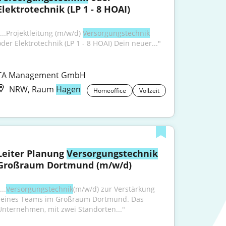
Elektrotechnik (LP 1 - 8 HOAI)
...Projektleitung (m/w/d) 
Versorgungstechnik
oder Elektrotechnik (LP 1 - 8 HOAI) Dein neuer..."
TA Management GmbH
NRW, Raum
Hagen
Homeoffice
Vollzeit
Leiter Planung 
Versorgungstechnik
Großraum Dortmund (m/w/d)
...
Versorgungstechnik
(m/w/d) zur Verstärkung 
seines Teams im Großraum Dortmund. Das 
Unternehmen, mit zwei Standorten..."