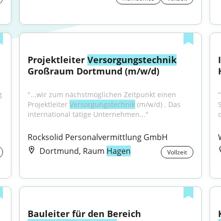
Projektleiter 
Versorgungstechnik
Großraum Dortmund (m/w/d)
 
"...wir zum nächstmöglichen Zeitpunkt einen 
Projektleiter 
Versorgungstechnik
 (m/w/d) . Das 
international tätige Unternehmen..."
o
Rocksolid Personalvermittlung GmbH
Dortmund, Raum
Hagen
Vollzeit
Bauleiter für den Bereich 