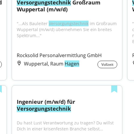
d
Versorgungstechnik
 Großraum 
Wuppertal (m/w/d)
"...Als Bauleiter 
Versorgungstechnik
 im Großraum 
"
Wuppertal (m/w/d) übernehmen Sie ein breites 
Spektrum..."
B
Rocksolid Personalvermittlung GmbH
Wuppertal, Raum
Hagen
Vollzeit
Ingenieur (m/w/d) für 
Versorgungstechnik
Du hast Lust Verantwortung zu tragen? Du willst 
Dich in einer krisenfesten Branche selbst...