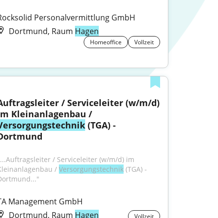
Rocksolid Personalvermittlung GmbH
Dortmund, Raum
Hagen
Homeoffice
Vollzeit
Auftragsleiter / Serviceleiter (w/m/d) 
im Kleinanlagenbau / 
Versorgungstechnik
 (TGA) - 
Dortmund
...Auftragsleiter / Serviceleiter (w/m/d) im 
Kleinanlagenbau / 
Versorgungstechnik
 (TGA) - 
Dortmund..."
TA Management GmbH
Dortmund, Raum
Hagen
Vollzeit