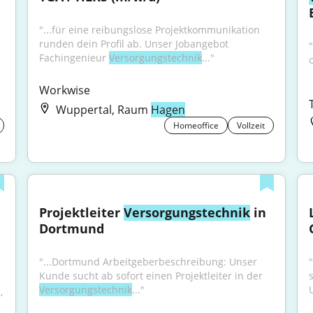
"...für eine reibungslose Projektkommunikation 
runden dein Profil ab. Unser Jobangebot 
"
Fachingenieur 
Versorgungstechnik
..."
Workwise
Wuppertal, Raum
Hagen
Homeoffice
Vollzeit
Projektleiter 
Versorgungstechnik
 in 
Dortmund
"...Dortmund Arbeitgeberbeschreibung: Unser 
"
Kunde sucht ab sofort einen Projektleiter in der 
Versorgungstechnik
..."
 