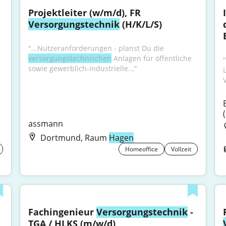
Projektleiter (w/m/d), FR 
Versorgungstechnik
 (H/K/L/S)
"...Nutzeranforderungen - planst Du die 
versorgungstechnischen
 Anlagen für öffentliche 
"
sowie gewerblich-industrielle..."
assmann
Dortmund, Raum
Hagen
Homeoffice
Vollzeit
Fachingenieur 
Versorgungstechnik
 - 
TGA / HLKS (m/w/d)