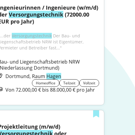
Ingenieurinnen / Ingenieure (w/m/d) 
der 
Versorgungstechnik
 (72000.00 
EUR pro Jahr)
...der 
Versorgungstechnik
 Der Bau- und 
Liegenschaftsbetrieb NRW ist Eigentümer, 
Vermieter und Betreiber fast..."
Bau- und Liegenschaftsbetrieb NRW 
(Niederlassung Dortmund)
Dortmund, Raum
Hagen
Homeoffice
Teilzeit
Vollzeit
Von 72.000,00 € bis 88.000,00 € pro Jahr
Projektleitung (m/w/d) 
Versorgungstechnik
 oder 