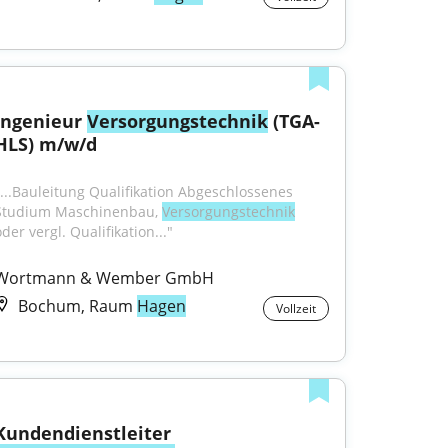
Ingenieur 
Versorgungstechnik
 (TGA-
HLS) m/w/d
"...Bauleitung Qualifikation Abgeschlossenes 
Studium Maschinenbau, 
Versorgungstechnik
der vergl. Qualifikation..."
Wortmann & Wember GmbH
Bochum, Raum
Hagen
Vollzeit
Kundendienstleiter 