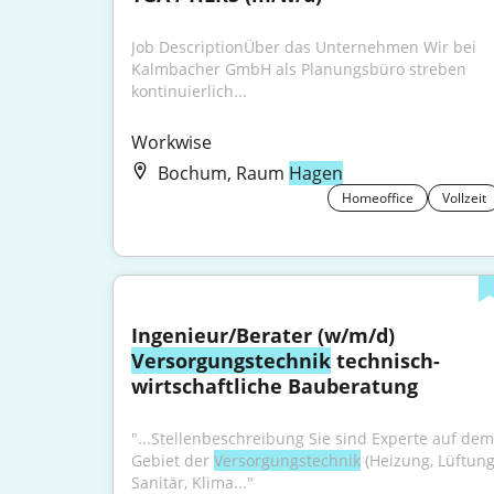
Job DescriptionÜber das Unternehmen Wir bei 
Kalmbacher GmbH als Planungsbüro streben 
kontinuierlich...
Workwise
Bochum, Raum
Hagen
Homeoffice
Vollzeit
Ingenieur/Berater (w/m/d) 
Versorgungstechnik
 technisch-
wirtschaftliche Bauberatung
"...Stellenbeschreibung Sie sind Experte auf dem 
Gebiet der 
Versorgungstechnik
 (Heizung, Lüftung,
Sanitär, Klima..."