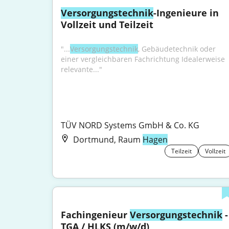
Versorgungstechnik
-Ingenieure in 
Vollzeit und Teilzeit
"...
Versorgungstechnik
, Gebäudetechnik oder 
einer vergleichbaren Fachrichtung Idealerweise 
relevante..."
TÜV NORD Systems GmbH & Co. KG
Dortmund, Raum
Hagen
Teilzeit
Vollzeit
Fachingenieur 
Versorgungstechnik
 - 
TGA / HLKS (m/w/d)