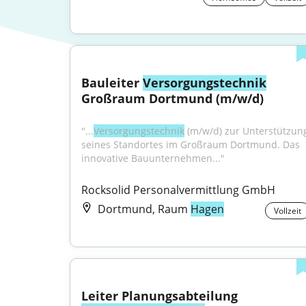
Bauleiter 
Versorgungstechnik
Großraum Dortmund (m/w/d)
"...
Versorgungstechnik
 (m/w/d) zur Unterstützung
seines Standortes im Großraum Dortmund. Das 
innovative Bauunternehmen..."
Rocksolid Personalvermittlung GmbH
Dortmund, Raum
Hagen
Vollzeit
Leiter Planungsabteilung 