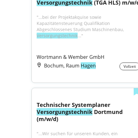
Versorgungstechnik
 (TGA HLS) m/w/
"...bei der Projektakquise sowie 
Kapazitätensteuerung Qualifikation 
Abgeschlossenes Studium Maschinenbau, 
Versorgungstechnik
..."
Wortmann & Wember GmbH
Bochum, Raum
Hagen
Vollzeit
Technischer Systemplaner 
Versorgungstechnik
 Dortmund 
(m/w/d)
"...Wir suchen für unseren Kunden, ein 