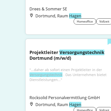
Drees & Sommer SE
Dortmund, Raum
Hagen
Homeoffice
Vollzeit
Projektleiter 
Versorgungstechnik
Dortmund (m/w/d)
"...daher ab sofort einen Projektleiter in der 
Versorgungstechnik
 . Das Unternehmen bietet 
Dienstleistungen..."
Rocksolid Personalvermittlung GmbH
Dortmund, Raum
Hagen
Homeoffice
Vollzeit