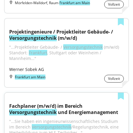
Mörfelden-Walldorf, Raum
Frankfurt am Main
Vollzeit
Projektingenieure / Projektleiter Gebäude- / 
Versorgungstechnik
 (m/w/d)
"...Projektleiter Gebäude- / 
Versorgungstechnik
 (m/w/d) 
Standort: 
Frankfurt
, Stuttgart oder Weinheim / 
Mannheim..."
Werner Sobek AG
Frankfurt am Main
Vollzeit
Fachplaner (m/w/d) im Bereich 
Versorgungstechnik
 und Energiemanagement
"...Sie haben ein ingenieurwissenschaftliches Studium 
im Bereich 
Versorgungstechnik
/Regelungstechnik, eine 
Weiterbildung zum HLS-Techniker..."