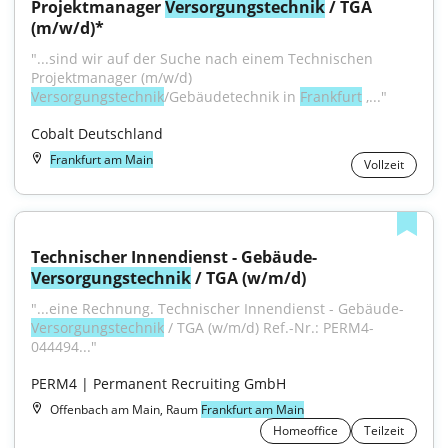
Projektmanager 
Versorgungstechnik
 / TGA 
(m/w/d)*
"...sind wir auf der Suche nach einem Technischen 
Projektmanager (m⁠/⁠w⁠/⁠d) 
Versorgungstechnik
/Gebäudetechnik in 
Frankfurt
 ,..."
Cobalt Deutschland
Frankfurt am Main
Vollzeit
Technischer Innendienst - Gebäude- 
Versorgungstechnik
 / TGA (w/m/d)
"...eine Rechnung. Technischer Innendienst - Gebäude- 
Versorgungstechnik
 / TGA (w/m/d) Ref.-Nr.: PERM4-
044494..."
PERM4 | Permanent Recruiting GmbH
Offenbach am Main, Raum
Frankfurt am Main
Homeoffice
Teilzeit