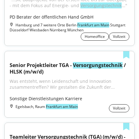
- mit dem Fokus auf Energie- und 
Versorgungstechnik
..."
PD Berater der öffentlichen Hand GmbH
Hamburg und 7 weitere Orte Berlin
Frankfurt am Main
Stuttgart
Düsseldorf Wiesbaden Nürnberg München
Homeoffice
Vollzeit
Senior Projektleiter TGA - 
Versorgungstechnik
 / 
HLSK (m/w/d)
Was entsteht, wenn Leidenschaft und Innovation 
zusammentreffen? Wir gestalten die Zukunft der...
Sonstige Dienstleistungen Karriere
Egelsbach, Raum
Frankfurt am Main
Vollzeit
Teamleiter Ver­sor­gungs­technik (TGA) (m/w/d) - 