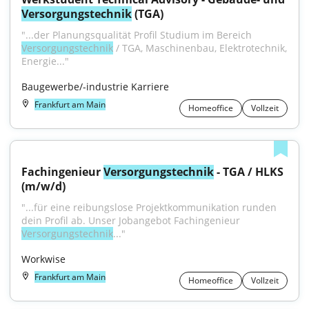
Versorgungstechnik
 (TGA)
"...der Planungsqualität Profil Studium im Bereich 
Versorgungstechnik
 / TGA, Maschinenbau, Elektrotechnik, 
Energie..."
Baugewerbe/-industrie Karriere
Frankfurt am Main
Homeoffice
Vollzeit
Fachingenieur 
Versorgungstechnik
 - TGA / HLKS 
(m/w/d)
"...für eine reibungslose Projektkommunikation runden 
dein Profil ab. Unser Jobangebot Fachingenieur 
Versorgungstechnik
..."
Workwise
Frankfurt am Main
Homeoffice
Vollzeit