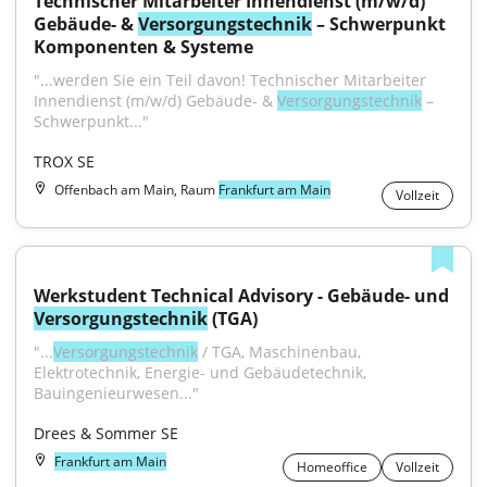
Technischer Mitarbeiter Innendienst (m/w/d) 
Gebäude- & 
Versorgungstechnik
 – Schwerpunkt 
Komponenten & Systeme
"...werden Sie ein Teil davon! Technischer Mitarbeiter 
Innendienst (m/w/d) Gebäude- & 
Versorgungstechnik
 – 
Schwerpunkt..."
TROX SE
Offenbach am Main, Raum
Frankfurt am Main
Vollzeit
Werkstudent Technical Advisory - Gebäude- und 
Versorgungstechnik
 (TGA)
"...
Versorgungstechnik
 / TGA, Maschinenbau, 
Elektrotechnik, Energie- und Gebäudetechnik, 
Bauingenieurwesen..."
Drees & Sommer SE
Frankfurt am Main
Homeoffice
Vollzeit