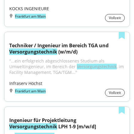
KOCKS INGENIEURE
Frankfurt am Main
Vollzeit
Techniker / Ingenieur im Bereich TGA und 
Versorgungstechnik
 (w/m/d)
"...ein erfolgreich abgeschlossenes Studium als 
Umweltingenieur, im Bereich der 
Versorgungstechnik
, im 
Facility Management, TGA/TGM..."
Infraserv Höchst
Frankfurt am Main
Vollzeit
Ingenieur für Projektleitung 
Versorgungstechnik
 LPH 1-9 [m/w/d]