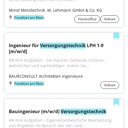
Minol Messtechnik. W. Lehmann GmbH & Co. KG
Frankfurt am Main
Homeoffice
Vollzeit
Ingenieur für 
Versorgungstechnik
 LPH 1-9 
[m/w/d]
## Ihre Aufgaben - Sie machen Gebäude sicherer, 
wohnlicher und nachhaltiger: indem Sie...
BAURCONSULT Architekten Ingenieure
Frankfurt am Main
Vollzeit
Bauingenieur (m/w/d) 
Versorgungstechnik
## Ihre Aufgaben - Eigenverantwortliche Bearbeitung 
von Projekten im Bereich der Ver- und...