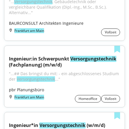
"...
Versorgungstechnik
, Gebäudetechnik oder 
vergleichbare Qualifikation (Dipl.-Ing., M.Sc., B.Sc.). 
Alternativ..."
BAURCONSULT Architekten Ingenieure
Frankfurt am Main
Vollzeit
Ingenieur:in Schwerpunkt 
Versorgungstechnik
(Fachplanung) (m/w/d)
"...## Das bringst du mit: - ein abgeschlossenes Studium 
der 
Versorgungstechnik
..."
pbr Planungsbüro
Frankfurt am Main
Homeoffice
Vollzeit
Ingenieur*in 
Versorgungstechnik
 (w/m/d)