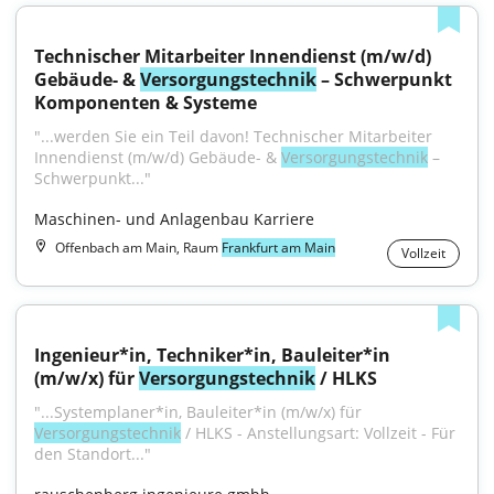
Technischer Mitarbeiter Innendienst (m/w/d) 
Gebäude- & 
Versorgungstechnik
 – Schwerpunkt 
Komponenten & Systeme
"...werden Sie ein Teil davon! Technischer Mitarbeiter 
Innendienst (m/w/d) Gebäude- & 
Versorgungstechnik
 – 
Schwerpunkt..."
Maschinen- und Anlagenbau Karriere
Offenbach am Main, Raum
Frankfurt am Main
Vollzeit
Ingenieur*in, Techniker*in, Bauleiter*in 
(m/w/x) für 
Versorgungstechnik
 / HLKS
"...Systemplaner*in, Bauleiter*in (m/w/x) für 
Versorgungstechnik
 / HLKS - Anstellungsart: Vollzeit - Für 
den Standort..."