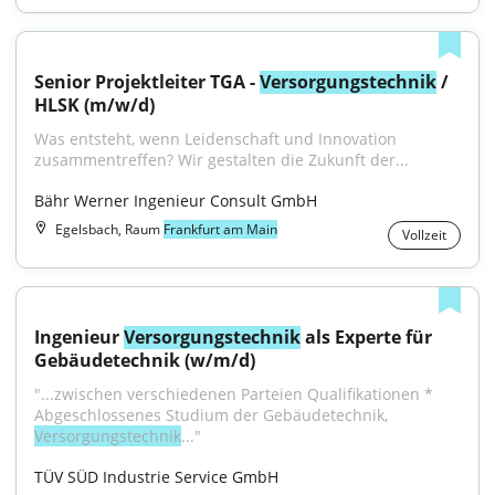
Senior Projektleiter TGA - 
Versorgungstechnik
 / 
HLSK (m/w/d)
Was entsteht, wenn Leidenschaft und Innovation 
zusammentreffen? Wir gestalten die Zukunft der...
Bähr Werner Ingenieur Consult GmbH
Egelsbach, Raum
Frankfurt am Main
Vollzeit
Ingenieur 
Versorgungstechnik
 als Experte für 
Gebäudetechnik (w/m/d)
"...zwischen verschiedenen Parteien Qualifikationen * 
Abgeschlossenes Studium der Gebäudetechnik, 
Versorgungstechnik
..."
TÜV SÜD Industrie Service GmbH