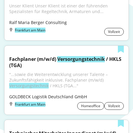
Unser Klient Unser Klient ist einer der führenden 
Spezialisten für Regeltechnik, Armaturen und...
Ralf Maria Berger Consulting
Frankfurt am Main
Vollzeit
Fachplaner (m/w/d) 
Versorgungstechnik
 / HKLS 
(TGA)
"...sowie die Weiterentwicklung unserer Talente – 
Zukunftsfähigkeit inklusive. Fachplaner (m/w/d) 
Versorgungstechnik
 / HKLS (TGA..."
GOLDBECK Logistik Deutschland GmbH
Frankfurt am Main
Homeoffice
Vollzeit