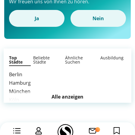
Wir freuen uns von Ihnen zu hören.
Ja
Nein
Top
Beliebte
Ähnliche
Ausbildung
Städte
Städte
Suchen
Berlin
Hamburg
München
Alle anzeigen
Köln
Stuttgart
Düsseldorf
Leipzig
Dortmund