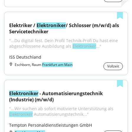
Elektriker / 
Elektroniker
/ Schlosser (m/w/d) als 
Servicetechniker
"...Du digital fest. Dein Profil Technik-Profi Du hast eine 
abgeschlossene Ausbildung als 
Elektroniker
..."
ISS Deutschland
Eschborn, Raum
Frankfurt am Main
Vollzeit
Elektroniker
 - Automatisierungstechnik 
(Industrie) (m/w/d)
"...Wir suchen ab sofort motivierte Unterstützung als 
Elektroniker
 Automatisierungstechnik..."
Tempton Personaldienstleistungen GmbH