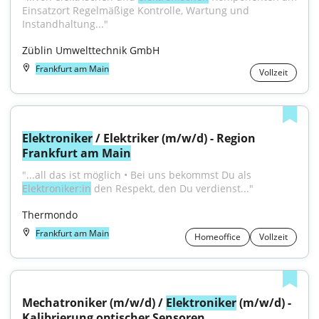
Einsatzort Regelmäßige Kontrolle, Wartung und 
Instandhaltung..."
Züblin Umwelttechnik GmbH
Frankfurt am Main
Vollzeit
Elektroniker
 / Elektriker (m/w/d) - Region 
Frankfurt am Main
"...all das ist möglich • Bei uns bekommst Du als 
Elektroniker:in
 den Respekt, den Du verdienst..."
Thermondo
Frankfurt am Main
Homeoffice
Vollzeit
Mechatroniker (m/w/d) / 
Elektroniker
 (m/w/d) - 
Kalibrierung optischer Sensoren