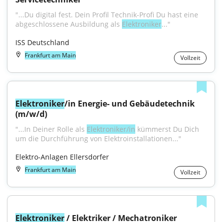
"...Du digital fest. Dein Profil Technik-Profi Du hast eine 
abgeschlossene Ausbildung als 
Elektroniker
..."
ISS Deutschland
Frankfurt am Main
Vollzeit
Elektroniker
/in Energie- und Gebäudetechnik 
(m/w/d)
"...In Deiner Rolle als 
Elektroniker/in
 kümmerst Du Dich 
um die Durchführung von Elektroinstallationen..."
Elektro-Anlagen Ellersdorfer
Frankfurt am Main
Vollzeit
Elektroniker
 / Elektriker / Mechatroniker 