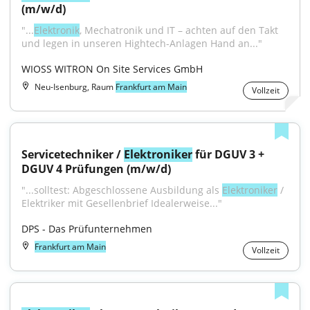
(m/w/d)
"...
Elektronik
, Mechatronik und IT – achten auf den Takt 
und legen in unseren Hightech-Anlagen Hand an..."
WIOSS WITRON On Site Services GmbH
Neu-Isenburg, Raum
Frankfurt am Main
Vollzeit
Servicetechniker / 
Elektroniker
 für DGUV 3 + 
DGUV 4 Prüfungen (m/w/d)
"...solltest: Abgeschlossene Ausbildung als 
Elektroniker
 / 
Elektriker mit Gesellenbrief Idealerweise..."
DPS - Das Prüfunternehmen
Frankfurt am Main
Vollzeit