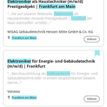
Elektroniker
 als Haustechniker (m/w/d) 
Prestigeobjekt | 
Frankfurt am Main
"...Sie auf unserer Webseite. 
Elektroniker
 als 
Haustechniker (m/w/d) Prestigeobjekt | 
Frankfurt
 am 
Main Kennziffer: 415999..."
WISAG Gebäudetechnik Hessen Mitte GmbH & Co. KG
Frankfurt am Main
Vollzeit
Elektroniker
 für Energie- und Gebäudetechnik 
(m/w/d) | Frankfurt
"...Berufsausbildung als 
Elektroniker/in
 für Energie- und 
Gebäudetechnik oder in einem vergleichbaren Gewerk 
Gerne..."
Vonovia
Frankfurt am Main
Vollzeit