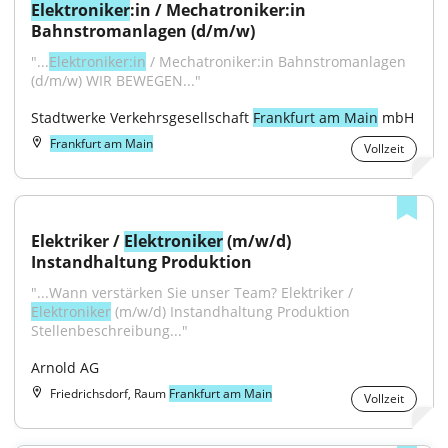
Elektroniker
:in / Mechatroniker:in 
Bahnstromanlagen (d/m/w)
"...
Elektroniker:in
 / Mechatroniker:in Bahnstromanlagen 
(d/m/w) WIR BEWEGEN..."
Stadtwerke Verkehrsgesellschaft 
Frankfurt am Main
 mbH
Frankfurt am Main
Vollzeit
Elektriker / 
Elektroniker
 (m/w/d) 
Instandhaltung Produktion
"...Wann verstärken Sie unser Team? Elektriker / 
Elektroniker
 (m/w/d) Instandhaltung Produktion 
Stellenbeschreibung..."
Arnold AG
Friedrichsdorf, Raum
Frankfurt am Main
Vollzeit