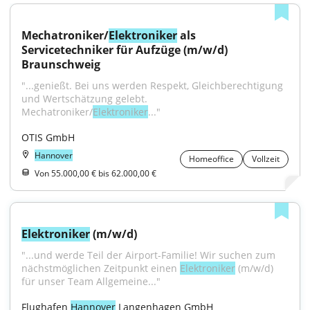
Mechatroniker/
Elektroniker
 als 
Servicetechniker für Aufzüge (m/w/d) 
Braunschweig
"...genießt. Bei uns werden Respekt, Gleichberechtigung 
und Wertschätzung gelebt. 
Mechatroniker/
Elektroniker
..."
OTIS GmbH
Hannover
Homeoffice
Vollzeit
Von 55.000,00 € bis 62.000,00 €
Elektroniker
 (m/w/d)
"...und werde Teil der Airport-Familie! Wir suchen zum 
nächstmöglichen Zeitpunkt einen 
Elektroniker
 (m/w/d) 
für unser Team Allgemeine..."
Flughafen 
Hannover
 Langenhagen GmbH