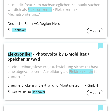
"...mit dir freut.Zum nächstmöglichen Zeitpunkt suchen 
wir dich als 
Elektroniker:in
 / Elektriker:in / 
Mechatroniker:in..."
Deutsche Bahn AG Region Nord
Hannover
Vollzeit
Elektroniker
 - Photovoltaik / E-Mobilität / 
Speicher (m/w/d)
"...eine reibungslose Projektabwicklung sicher.Du hast 
eine abgeschlossene Ausbildung als 
Elektroniker:in
 für 
Energie..."
Energie Brokering Elektro- und Montagetechnik GmbH
Seelze, Raum
Hannover
Vollzeit