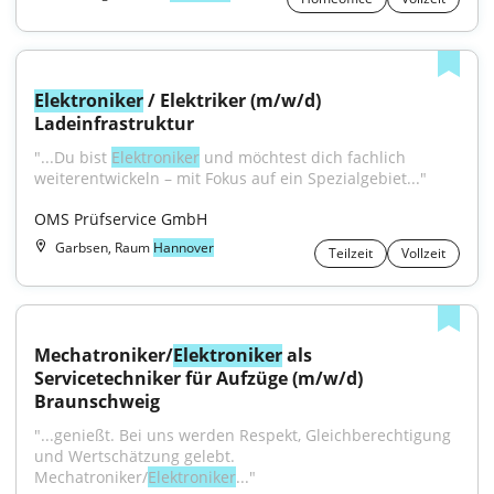
Elektroniker
 / Elektriker (m/w/d) 
Ladeinfrastruktur
"...Du bist 
Elektroniker
 und möchtest dich fachlich 
weiterentwickeln – mit Fokus auf ein Spezialgebiet..."
OMS Prüfservice GmbH
Garbsen, Raum
Hannover
Teilzeit
Vollzeit
Mechatroniker/
Elektroniker
 als 
Servicetechniker für Aufzüge (m/w/d) 
Braunschweig
"...genießt. Bei uns werden Respekt, Gleichberechtigung 
und Wertschätzung gelebt. 
Mechatroniker/
Elektroniker
..."