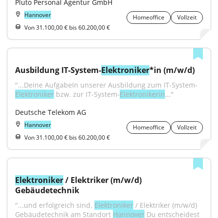
Pluto Personal Agentur GmbH
Hannover
Homeoffice
Vollzeit
Von 31.100,00 € bis 60.200,00 €
Ausbildung IT-System-
Elektroniker
*in (m/w/d)
"...Deine AufgabeIn unserer Ausbildung zum IT-System-
Elektroniker
 bzw. zur IT-System-
Elektronikerin
..."
Deutsche Telekom AG
Hannover
Homeoffice
Vollzeit
Von 31.100,00 € bis 60.200,00 €
Elektroniker
 / Elektriker (m/w/d) 
Gebäudetechnik
"...und erfolgreich sind. 
Elektroniker
 / Elektriker (m/w/d) 
Gebäudetechnik am Standort 
Hannover
 Du entscheidest 