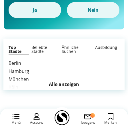
Ja
Nein
Top
Beliebte
Ähnliche
Ausbildung
Städte
Städte
Suchen
Berlin
Hamburg
München
Alle anzeigen
Köln
Frankfurt am Main
Stuttgart
Düsseldorf
Leipzig
Menü
Account
Jobagent
Merken
Dortmund