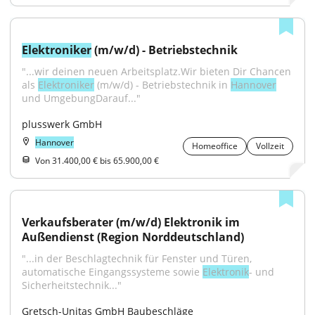
Elektroniker
 (m/w/d) - Betriebstechnik
"...wir deinen neuen Arbeitsplatz.Wir bieten Dir Chancen 
als 
Elektroniker
 (m/w/d) - Betriebstechnik in 
Hannover
und UmgebungDarauf..."
plusswerk GmbH
Hannover
Homeoffice
Vollzeit
Von 31.400,00 € bis 65.900,00 €
Verkaufsberater (m/w/d) Elektronik im 
Außendienst (Region Norddeutschland)
"...in der Beschlagtechnik für Fenster und Türen, 
automatische Eingangssysteme sowie 
Elektronik
- und 
Sicherheitstechnik..."
Gretsch-Unitas GmbH Baubeschläge