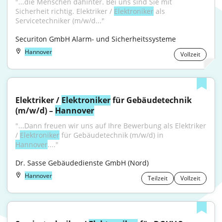
"...die Menschen dahinter. Bei uns sind Sie mit 
Sicherheit richtig. Elektriker / 
Elektroniker
 als 
Servicetechniker (m/w/d..."
Securiton GmbH Alarm- und Sicherheitssysteme
Hannover
Vollzeit
Elektriker / 
Elektroniker
 für Gebäudetechnik 
(m/w/d) – 
Hannover
"...Dann freuen wir uns auf Ihre Bewerbung als Elektriker 
/ 
Elektroniker
 für Gebäudetechnik (m/w/d) in 
Hannover
...."
Dr. Sasse Gebäudedienste GmbH (Nord)
Hannover
Teilzeit
Vollzeit