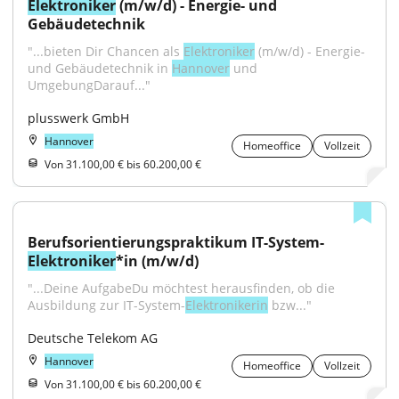
Elektroniker
 (m/w/d) - Energie- und 
Gebäudetechnik
"...bieten Dir Chancen als 
Elektroniker
 (m/w/d) - Energie- 
und Gebäudetechnik in 
Hannover
 und 
UmgebungDarauf..."
plusswerk GmbH
Hannover
Homeoffice
Vollzeit
Von 31.100,00 € bis 60.200,00 €
Berufsorientierungspraktikum IT-System-
Elektroniker
*in (m/w/d)
"...Deine AufgabeDu möchtest herausfinden, ob die 
Ausbildung zur IT-System-
Elektronikerin
 bzw..."
Deutsche Telekom AG
Hannover
Homeoffice
Vollzeit
Von 31.100,00 € bis 60.200,00 €