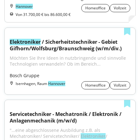
Hannover
Homeoffice
Vollzeit
Von 31.700,00 € bis 86.600,00 €
Elektroniker
 / Sicherheitstechniker - Gebiet 
Gifhorn/Wolfsburg/Braunschweig (w/m/div.)
Möchten Sie Ihre Ideen in nutzbringende und sinnvolle 
Technologien verwandeln? Ob im Bereich...
Bosch Gruppe
Isernhagen, Raum
Hannover
Homeoffice
Vollzeit
Servicetechniker - Mechatronik / Elektronik / 
Anlagenmechanik (m/w/d)
"...eine abgeschlossene Ausbildung z.B. als 
Mechatroniker/ Servicetechniker/ 
Elektroniker
/ 