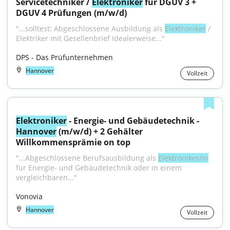
Servicetechniker / 
Elektroniker
 für DGUV 3 + 
DGUV 4 Prüfungen (m/w/d)
"...solltest: Abgeschlossene Ausbildung als 
Elektroniker
 / 
Elektriker mit Gesellenbrief Idealerweise..."
DPS - Das Prüfunternehmen
Hannover
Vollzeit
Elektroniker
 - Energie- und Gebäudetechnik - 
Hannover
 (m/w/d) + 2 Gehälter 
Willkommensprämie on top
"...Abgeschlossene Berufsausbildung als 
Elektroniker/in
für Energie- und Gebäudetechnik oder in einem 
vergleichbaren..."
Vonovia
Hannover
Vollzeit