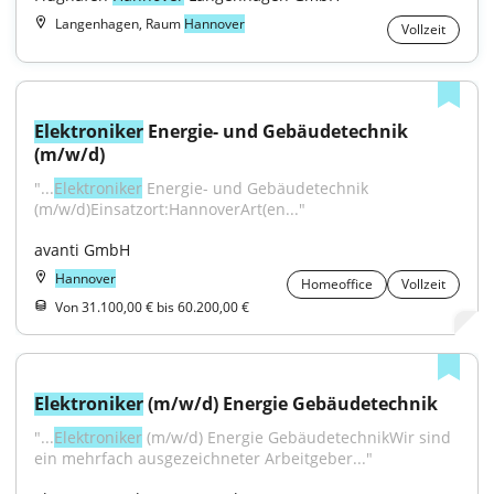
Langenhagen, Raum
Hannover
Vollzeit
Elektroniker
 Energie- und Gebäudetechnik 
(m/w/d)
"...
Elektroniker
 Energie- und Gebäudetechnik 
(m/w/d)Einsatzort:HannoverArt(en..."
avanti GmbH
Hannover
Homeoffice
Vollzeit
Von 31.100,00 € bis 60.200,00 €
Elektroniker
 (m/w/d) Energie Gebäudetechnik
"...
Elektroniker
 (m/w/d) Energie GebäudetechnikWir sind 
ein mehrfach ausgezeichneter Arbeitgeber..."