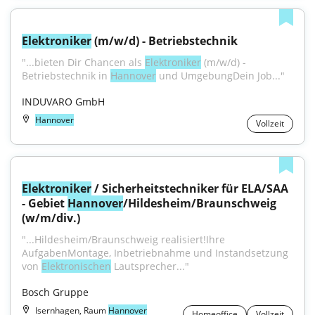
Elektroniker
 (m/w/d) - Betriebstechnik
"...bieten Dir Chancen als 
Elektroniker
 (m/w/d) - 
Betriebstechnik in 
Hannover
 und UmgebungDein Job..."
INDUVARO GmbH
Hannover
Vollzeit
Elektroniker
 / Sicherheitstechniker für ELA/SAA 
- Gebiet 
Hannover
/Hildesheim/Braunschweig 
(w/m/div.)
"...Hildesheim/Braunschweig realisiert!Ihre 
AufgabenMontage, Inbetriebnahme und Instandsetzung 
von 
Elektronischen
 Lautsprecher..."
Bosch Gruppe
Isernhagen, Raum
Hannover
Homeoffice
Vollzeit