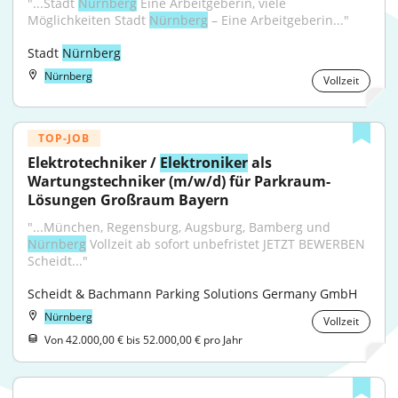
"...Stadt 
Nürnberg
 Eine Arbeitgeberin, viele 
Möglichkeiten Stadt 
Nürnberg
 – Eine Arbeitgeberin..."
Stadt 
Nürnberg
Nürnberg
Vollzeit
TOP-JOB
Elektrotechniker / 
Elektroniker
 als 
Wartungstechniker (m/w/d) für Parkraum-
Lösungen Großraum Bayern
"...München, Regensburg, Augsburg, Bamberg und 
Nürnberg
 Vollzeit ab sofort unbefristet JETZT BEWERBEN 
Scheidt..."
Scheidt & Bachmann Parking Solutions Germany GmbH
Nürnberg
Vollzeit
Von 42.000,00 € bis 52.000,00 € pro Jahr