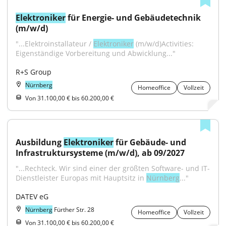
Elektroniker
 für Energie- und Gebäudetechnik 
(m/w/d)
"...Elektroinstallateur / 
Elektroniker
 (m/w/d)Activities: 
Eigenständige Vorbereitung und Abwicklung..."
R+S Group
Nürnberg
Homeoffice
Vollzeit
Von 31.100,00 € bis 60.200,00 €
Ausbildung 
Elektroniker
 für Gebäude- und 
Infrastruktursysteme (m/w/d), ab 09/2027
"...Rechteck. Wir sind einer der größten Software- und IT-
Dienstleister Europas mit Hauptsitz in 
Nürnberg
..."
DATEV eG
Nürnberg
Fürther Str. 28
Homeoffice
Vollzeit
Von 31.100,00 € bis 60.200,00 €