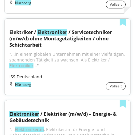
Nürnberg
Vollzeit
Elektriker / 
Elektroniker
 / Servicetechniker 
(m/w/d) ohne Montagetätigkeiten / ohne 
Schichtarbeit
"...in einem globalen Unternehmen mit einer vielfältigen, 
spannenden Tätigkeit zu wachsen. Als Elektriker / 
Elektroniker
..."
ISS Deutschland
Nürnberg
Vollzeit
Elektroniker
 / Elektriker (m/w/d) – Energie- & 
Gebäudetechnik
"...
Elektroniker:in
, Elektriker:in für Energie- und 