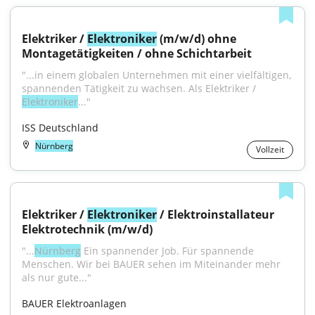
Elektriker / 
Elektroniker
 (m/w/d) ohne 
Montagetätigkeiten / ohne Schichtarbeit
"...in einem globalen Unternehmen mit einer vielfältigen, 
spannenden Tätigkeit zu wachsen. Als Elektriker / 
Elektroniker
..."
ISS Deutschland
Nürnberg
Vollzeit
Elektriker / 
Elektroniker
 / Elektroinstallateur 
Elektrotechnik (m/w/d)
"...
Nürnberg
 Ein spannender Job. Für spannende 
Menschen. Wir bei BAUER sehen im Miteinander mehr 
als nur gute..."
BAUER Elektroanlagen