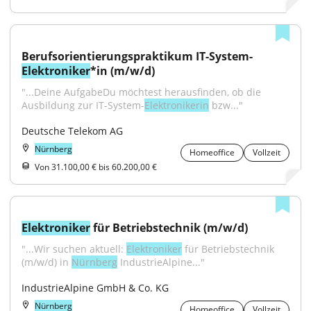
Berufsorientierungspraktikum IT-System-
Elektroniker
*in (m/w/d)
"...Deine AufgabeDu möchtest herausfinden, ob die 
Ausbildung zur IT-System-
Elektronikerin
 bzw..."
Deutsche Telekom AG
Nürnberg
Homeoffice
Vollzeit
Von 31.100,00 € bis 60.200,00 €
Elektroniker
 für Betriebstechnik (m/w/d)
"...Wir suchen aktuell: 
Elektroniker
 für Betriebstechnik 
(m/w/d) in 
Nürnberg
 IndustrieAlpine..."
IndustrieAlpine GmbH & Co. KG
Nürnberg
Homeoffice
Vollzeit