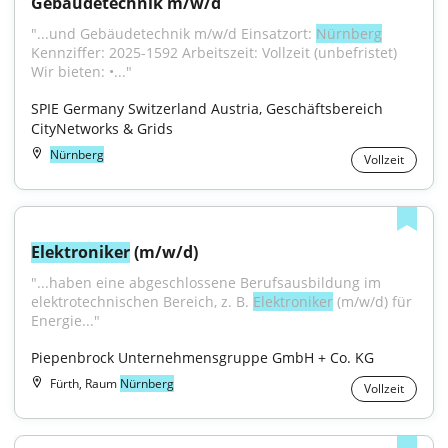
Gebäudetechnik m/w/d
"...und Gebäudetechnik m/w/d Einsatzort: 
Nürnberg
Kennziffer: 2025-1592 Arbeitszeit: Vollzeit (unbefristet) 
Wir bieten: •..."
SPIE Germany Switzerland Austria, Geschäftsbereich 
CityNetworks & Grids
Nürnberg
Vollzeit
Elektroniker
 (m/w/d)
"...haben eine abgeschlossene Berufsausbildung im 
elektrotechnischen Bereich, z. B. 
Elektroniker
 (m/w/d) für 
Energie..."
Piepenbrock Unternehmensgruppe GmbH + Co. KG
Fürth, Raum
Nürnberg
Vollzeit