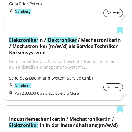
Gebrüder Peters
Nürnberg
Vollzeit
Elektroniker
in / 
Elektroniker
 / Mechatronikerin 
/ Mechatroniker (m/w/d) als Service Techniker 
Kassensysteme
Du brennst für das Service-Geschäft? Bei uns installierst 
du Tankstellen-Management-Systeme,...
Scheidt & Bachmann System Service GmbH
Nürnberg
Vollzeit
Von 2.833,00 € bis 3.833,00 € pro Monat
Industriemechaniker:in / Mechatroniker:in / 
Elektroniker
:in in der Instandhaltung (m/w/d)