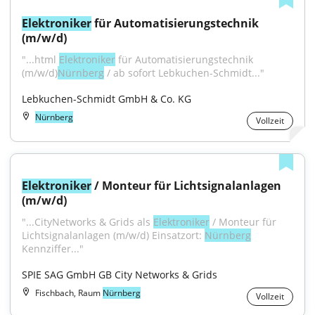
Elektroniker
 für Automatisierungstechnik 
(m/w/d)
"...html 
Elektroniker
 für Automatisierungstechnik 
(m/w/d)
Nürnberg
 / ab sofort Lebkuchen-Schmidt..."
Lebkuchen-Schmidt GmbH & Co. KG
Nürnberg
Vollzeit
Elektroniker
 / Monteur für Lichtsignalanlagen 
(m/w/d)
"...CityNetworks & Grids als 
Elektroniker
 / Monteur für 
Lichtsignalanlagen (m/w/d) Einsatzort: 
Nürnberg
Kennziffer..."
SPIE SAG GmbH GB City Networks & Grids
Fischbach, Raum
Nürnberg
Vollzeit