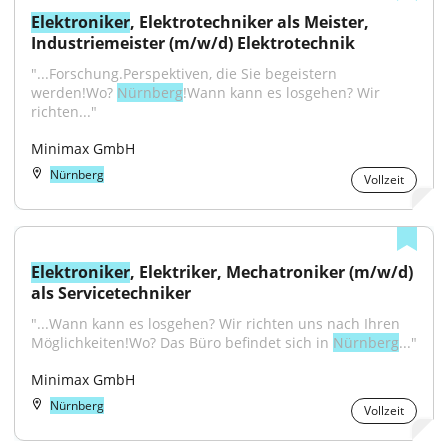
Elektroniker
, Elektrotechniker als Meister, 
Industriemeister (m/w/d) Elektrotechnik
"...Forschung.Perspektiven, die Sie begeistern 
werden!Wo? 
Nürnberg
!Wann kann es losgehen? Wir 
richten..."
Minimax GmbH
Nürnberg
Vollzeit
Elektroniker
, Elektriker, Mechatroniker (m/w/d) 
als Servicetechniker
"...Wann kann es losgehen? Wir richten uns nach Ihren 
Möglichkeiten!Wo? Das Büro befindet sich in 
Nürnberg
..."
Minimax GmbH
Nürnberg
Vollzeit