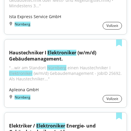
Gebäudetechnik oder Mess- und Regelungstechnik) • 
Mindestens 3..."
Ista Express Service GmbH
Nürnberg
Vollzeit
Haustechniker I 
Elektroniker
 (w/m/d) 
Gebäudemanagement.
"...wir am Standort 
Nürnberg
 einen Haustechniker I 
Elektroniker
 (w/m/d) Gebäudemanagement - JobID 25692. 
Als Haustechniker..."
Apleona GmbH
Nürnberg
Vollzeit
Elektriker / 
Elektroniker
 Energie- und 