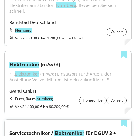
Elektriker am Standort 
Nürnberg
. Bewerben Sie sich 
schnell..."
Randstad Deutschland
Nürnberg
Vollzeit
Von 2.850,00 € bis 4.200,00 € pro Monat
Elektroniker
 (m/w/d)
"...
Elektroniker
 (m/w/d) Einsatzort:FürthArt(en) der 
Anstellung:VollzeitMit uns ist dein zukünftiger..."
avanti GmbH
Fürth, Raum
Nürnberg
Homeoffice
Vollzeit
Von 31.100,00 € bis 60.200,00 €
Servicetechniker / 
Elektroniker
 für DGUV 3 + 