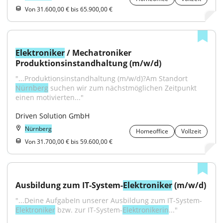
Von 31.600,00 € bis 65.900,00 €
Elektroniker
 / Mechatroniker 
Produktionsinstandhaltung (m/w/d)
"...Produktionsinstandhaltung (m/w/d)?Am Standort 
Nürnberg
 suchen wir zum nächstmöglichen Zeitpunkt 
einen motivierten..."
Driven Solution GmbH
Nürnberg
Homeoffice
Vollzeit
Von 31.700,00 € bis 59.600,00 €
Ausbildung zum IT-System-
Elektroniker
 (m/w/d)
"...Deine AufgabeIn unserer Ausbildung zum IT-System-
Elektroniker
 bzw. zur IT-System-
Elektronikerin
..."