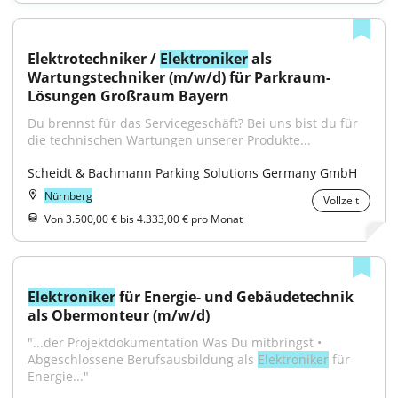
Elektrotechniker / 
Elektroniker
 als 
Wartungstechniker (m/w/d) für Parkraum-
Lösungen Großraum Bayern
Du brennst für das Servicegeschäft? Bei uns bist du für 
die technischen Wartungen unserer Produkte...
Scheidt & Bachmann Parking Solutions Germany GmbH
Nürnberg
Vollzeit
Von 3.500,00 € bis 4.333,00 € pro Monat
Elektroniker
 für Energie- und Gebäudetechnik 
als Obermonteur (m/w/d)
"...der Projektdokumentation Was Du mitbringst • 
Abgeschlossene Berufsausbildung als 
Elektroniker
 für 
Energie..."