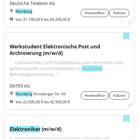
Deutsche Telekom AG
Nürnberg
Homeoffice
Vollzeit
Von 31.100,00 € bis 60.200,00 €
Werkstudent Elektronische Post und 
Archivierung (m/w/d)
"...Communities und Projektteams zum Vernetzen und 
gemeinsamen LernenStandorte in 
Nürnberg
: 
Betriebsgastronomie..."
DATEV eG
Nürnberg
Virnsberger Str. 63
Homeoffice
Vollzeit
Von 22.000,00 € bis 42.500,00 €
Elektroniker
 (m/w/d)
"...beim Weltkonzern einzusteigen, und zwar als 