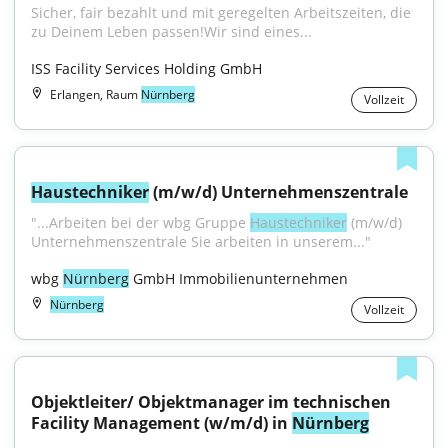
Sicher, fair bezahlt und mit geregelten Arbeitszeiten, die 
zu Deinem Leben passen!Wir sind eines...
ISS Facility Services Holding GmbH
Erlangen, Raum
Nürnberg
Vollzeit
Haustechniker
 (m/w/d) Unternehmenszentrale
"...Arbeiten bei der wbg Gruppe 
Haustechniker
 (m/w/d) 
Unternehmenszentrale Sie arbeiten in unserem..."
wbg 
Nürnberg
 GmbH Immobilienunternehmen
Nürnberg
Vollzeit
Objektleiter/ Objektmanager im technischen 
Facility Management (w/m/d) in 
Nürnberg