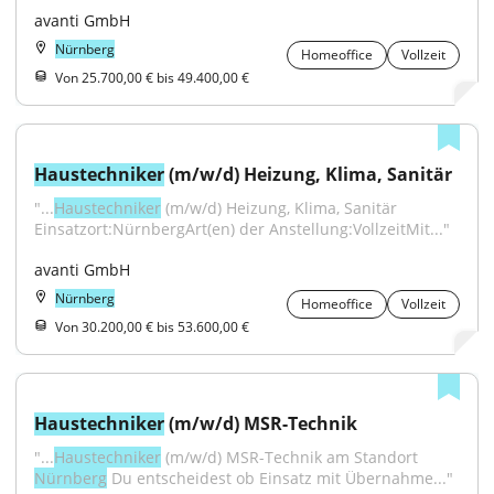
avanti GmbH
Nürnberg
Homeoffice
Vollzeit
Von 25.700,00 € bis 49.400,00 €
Haustechniker
 (m/w/d) Heizung, Klima, Sanitär
"...
Haustechniker
 (m/w/d) Heizung, Klima, Sanitär 
Einsatzort:NürnbergArt(en) der Anstellung:VollzeitMit..."
avanti GmbH
Nürnberg
Homeoffice
Vollzeit
Von 30.200,00 € bis 53.600,00 €
Haustechniker
 (m/w/d) MSR-Technik
"...
Haustechniker
 (m/w/d) MSR-Technik am Standort 
Nürnberg
 Du entscheidest ob Einsatz mit Übernahme..."