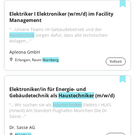
Elektriker I Elektroniker (w/m/d) im Facility 
Management
"...Unsere Teams im Gebäudebetrieb und der 
Haustechnik
 sorgen dafür, dass alle technischen 
Anlagen..."
Apleona GmbH
Erlangen, Raum
Nürnberg
Vollzeit
Elektroniker/in für Energie- und 
Gebäudetechnik als 
Haustechniker
 (m/w/d)
"...Wir suchen sie als 
Haustechniker
 Elektro / HLKS 
(m/w/d) Am Standort Flughafen München Die Dr. 
Sasse..."
Dr. Sasse AG