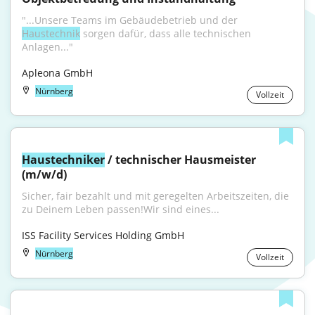
"...Unsere Teams im Gebäudebetrieb und der 
Haustechnik
 sorgen dafür, dass alle technischen 
Anlagen..."
Apleona GmbH
Nürnberg
Vollzeit
Haustechniker
 / technischer Hausmeister 
(m/w/d)
Sicher, fair bezahlt und mit geregelten Arbeitszeiten, die 
zu Deinem Leben passen!Wir sind eines...
ISS Facility Services Holding GmbH
Nürnberg
Vollzeit