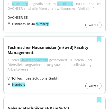
"...
Nürnberg
, Logistikzentrum 
Nürnberg
, DACHSER SE Bei 
DACHSER sind alle Menschen willkommen. Vielfalt..."
DACHSER SE
Fischbach, Raum
Nürnberg
Vollzeit
Technischer Hausmeister (m/w/d) Facility 
Management
"...oder 
Haustechniker:in
 gesammelt • Kunden- und 
Dienstleistungsorientierung sowie eine selbständige 
Arbeitsweise •..."
VINCI Facilities Solutions GmbH
Nürnberg
Vollzeit
Gebäudetechniker SHK (m/w/d)