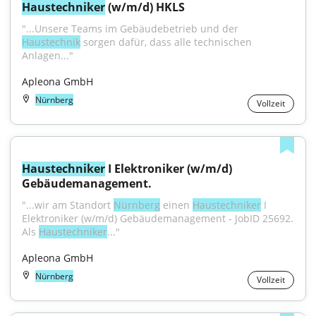
Haustechniker
 (w/m/d) HKLS
"...Unsere Teams im Gebäudebetrieb und der 
Haustechnik
 sorgen dafür, dass alle technischen 
Anlagen..."
Apleona GmbH
Nürnberg
Vollzeit
Haustechniker
 I Elektroniker (w/m/d) 
Gebäudemanagement.
"...wir am Standort 
Nürnberg
 einen 
Haustechniker
 I 
Elektroniker (w/m/d) Gebäudemanagement - JobID 25692. 
Als 
Haustechniker
..."
Apleona GmbH
Nürnberg
Vollzeit