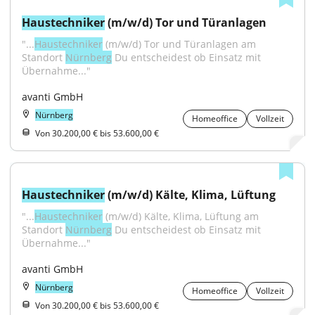
Haustechniker
 (m/w/d) Tor und Türanlagen
"...
Haustechniker
 (m/w/d) Tor und Türanlagen am 
Standort 
Nürnberg
 Du entscheidest ob Einsatz mit 
Übernahme..."
avanti GmbH
Nürnberg
Homeoffice
Vollzeit
Von 30.200,00 € bis 53.600,00 €
Haustechniker
 (m/w/d) Kälte, Klima, Lüftung
"...
Haustechniker
 (m/w/d) Kälte, Klima, Lüftung am 
Standort 
Nürnberg
 Du entscheidest ob Einsatz mit 
Übernahme..."
avanti GmbH
Nürnberg
Homeoffice
Vollzeit
Von 30.200,00 € bis 53.600,00 €