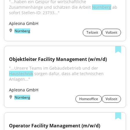
"...haben ein Gespür für wirtschaftliche 
Zusammenhänge und schätzen die Arbeit 
Nürnberg
 ab 
sofort Stellen-ID: 23733..."
Apleona GmbH
Nürnberg
Teilzeit
Vollzeit
Objektleiter Facility Management (w/m/d)
"...Unsere Teams im Gebäudebetrieb und der 
Haustechnik
 sorgen dafür, dass alle technischen 
Anlagen..."
Apleona GmbH
Nürnberg
Homeoffice
Vollzeit
Operator Facility Management (m/w/d)