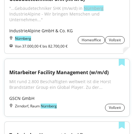
"...Gebäudetechniker SHK (m/w/d) in 
Nürnberg
IndustrieAlpine - Wir bringen Menschen und 
Unternehmen..."
IndustrieAlpine GmbH & Co. KG
Nürnberg
Homeoffice
Vollzeit
Von 37.000,00 € bis 82.700,00 €
Mitarbeiter Facility Management (w/m/d)
Mit rund 2.800 Beschäftigten weltweit ist die Horst 
Brandstätter Group ein Global Player. Zu der...
GSCN GmbH
Zirndorf, Raum
Nürnberg
Vollzeit