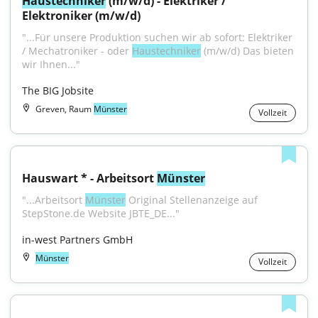
Haustechniker
 (m/w/d) - Elektriker / 
Elektroniker (m/w/d)
"...Für unsere Produktion suchen wir ab sofort: Elektriker 
/ Mechatroniker - oder 
Haustechniker
 (m/w/d) Das bieten 
wir Ihnen..."
The BIG Jobsite
Greven, Raum
Münster
Vollzeit
Hauswart * - Arbeitsort 
Münster
"...Arbeitsort 
Münster
 Original Stellenanzeige auf 
StepStone.de Website JBTE_DE..."
in-west Partners GmbH
Münster
Vollzeit