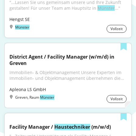
"...Lassen Sie uns gemein­sam unsere und Ihre Zukunft 
gestalten! Für unser Team am Haupt­sitz in 
Münster
..."
Hengst SE
Münster
Vollzeit
District Agent / Facility Manager (w/m/d) in 
Greven
Immobilien- & Objektmanagement Unsere Experten im 
Immobilien- und Objektmanagement übernehmen die...
Apleona LS GmbH
Greven, Raum
Münster
Vollzeit
Facility Manager / 
Haustechniker
 (m/w/d)