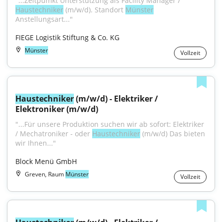
"...Zeitpumkt Unterstützung als Facility Manager / 
Haustechniker
 (m/w/d). Standort 
Münster
Anstellungsart..."
FIEGE Logistik Stiftung & Co. KG
Münster
Vollzeit
Haustechniker
 (m/w/d) - Elektriker / 
Elektroniker (m/w/d)
"...Für unsere Produktion suchen wir ab sofort: Elektriker 
/ Mechatroniker - oder 
Haustechniker
 (m/w/d) Das bieten 
wir Ihnen..."
Block Menü GmbH
Greven, Raum
Münster
Vollzeit