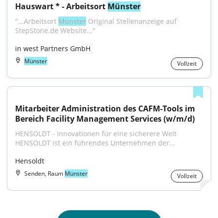
Hauswart * - Arbeitsort 
Münster
"...Arbeitsort 
Münster
 Original Stellenanzeige auf 
StepStone.de Website..."
in west Partners GmbH
Münster
Vollzeit
Mitarbeiter Administration des CAFM-Tools im 
Bereich Facility Management Services (w/m/d)
HENSOLDT - Innovationen für eine sicherere Welt 
HENSOLDT ist ein führendes Unternehmen der...
Hensoldt
Senden, Raum
Münster
Vollzeit