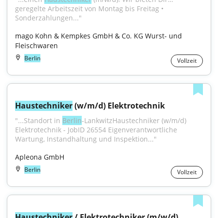
geregelte Arbeitszeit von Montag bis Freitag • 
Sonderzahlungen..."
mago Kohn & Kempkes GmbH & Co. KG Wurst- und 
Fleischwaren
Berlin
Vollzeit
Haustechniker
 (w/m/d) Elektrotechnik
"...Standort in 
Berlin
-LankwitzHaustechniker (w/m/d) 
Elektrotechnik - JobID 26554 Eigenverantwortliche 
Wartung, Instandhaltung und Inspektion..."
Apleona GmbH
Berlin
Vollzeit
Haustechniker
 / Elektrotechniker (m/w/d)