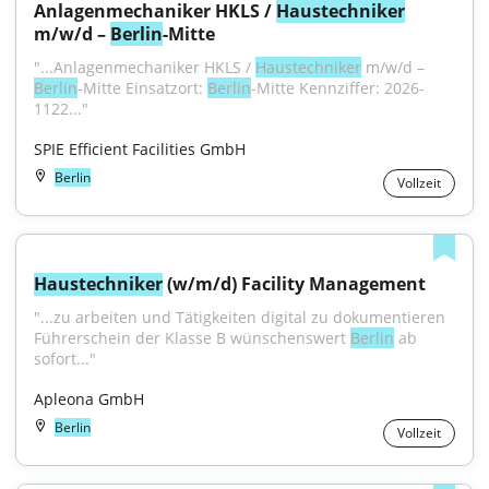
Anlagenmechaniker HKLS / 
Haustechniker
m/w/d – 
Berlin
-Mitte
"...Anlagenmechaniker HKLS / 
Haustechniker
 m/w/d – 
Berlin
-Mitte Einsatzort: 
Berlin
-Mitte Kennziffer: 2026-
1122..."
SPIE Efficient Facilities GmbH
Berlin
Vollzeit
Haustechniker
 (w/m/d) Facility Management
"...zu arbeiten und Tätigkeiten digital zu dokumentieren 
Führerschein der Klasse B wünschenswert 
Berlin
 ab 
sofort..."
Apleona GmbH
Berlin
Vollzeit