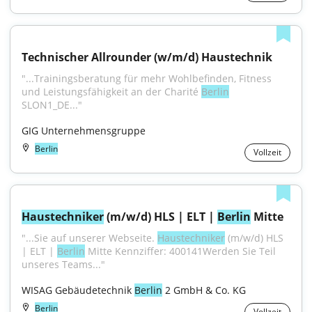
Technischer Allrounder (w/m/d) Haustechnik
"...Trainingsberatung für mehr Wohlbefinden, Fitness 
und Leistungsfähigkeit an der Charité 
Berlin
SLON1_DE..."
GIG Unternehmensgruppe
Berlin
Vollzeit
Haustechniker
 (m/w/d) HLS | ELT | 
Berlin
 Mitte
"...Sie auf unserer Webseite. 
Haustechniker
 (m/w/d) HLS 
| ELT | 
Berlin
 Mitte Kennziffer: 400141Werden Sie Teil 
unseres Teams..."
WISAG Gebäudetechnik 
Berlin
 2 GmbH & Co. KG
Berlin
Vollzeit