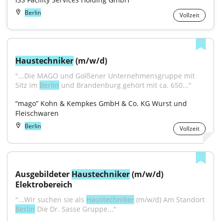
Berlin
Vollzeit
Haustechniker
 (m/w/d)
"...Die MAGO und Golßener Unternehmensgruppe mit 
Sitz im 
Berlin
 und Brandenburg gehört mit ca. 650..."
“mago” Kohn & Kempkes GmbH & Co. KG Wurst und 
Fleischwaren
Berlin
Vollzeit
Ausgebildeter 
Haustechniker
 (m/w/d) 
Elektrobereich
"...Wir suchen sie als 
Haustechniker
 (m/w/d) Am Standort 
Berlin
 Die Dr. Sasse Gruppe..."