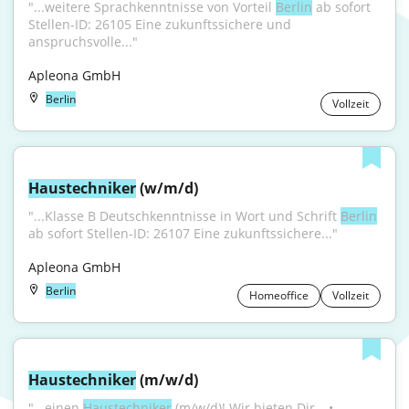
"...weitere Sprachkenntnisse von Vorteil 
Berlin
 ab sofort 
Stellen-ID: 26105 Eine zukunftssichere und 
anspruchsvolle..."
Apleona GmbH
Berlin
Vollzeit
Haustechniker
 (w/m/d)
"...Klasse B Deutschkenntnisse in Wort und Schrift 
Berlin
ab sofort Stellen-ID: 26107 Eine zukunftssichere..."
Apleona GmbH
Berlin
Homeoffice
Vollzeit
Haustechniker
 (m/w/d)
"...einen 
Haustechniker
 (m/w/d)! Wir bieten Dir… • 