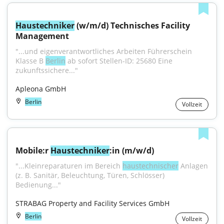
Haustechniker
 (w/m/d) Technisches Facility 
Management
"...und eigenverantwortliches Arbeiten Führerschein 
Klasse B 
Berlin
 ab sofort Stellen-ID: 25680 Eine 
zukunftssichere..."
Apleona GmbH
Berlin
Vollzeit
Mobile:r 
Haustechniker
:in (m/w/d)
"...Kleinreparaturen im Bereich 
haustechnischer
 Anlagen 
(z. B. Sanitär, Beleuchtung, Türen, Schlösser) 
Bedienung..."
STRABAG Property and Facility Services GmbH
Berlin
Vollzeit