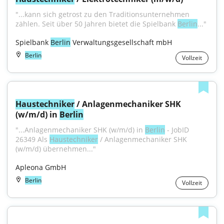
"...kann sich getrost zu den Traditionsunternehmen 
zählen. Seit über 50 Jahren bietet die Spielbank 
Berlin
..."
Spielbank 
Berlin
 Verwaltungsgesellschaft mbH
Berlin
Vollzeit
Haustechniker
 / Anlagenmechaniker SHK 
(w/m/d) in 
Berlin
"...Anlagenmechaniker SHK (w/m/d) in 
Berlin
 - JobID 
26349 Als 
Haustechniker
 / Anlagenmechaniker SHK 
(w/m/d) übernehmen..."
Apleona GmbH
Berlin
Vollzeit