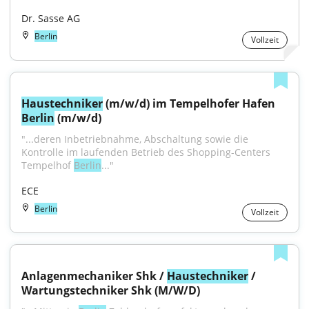
Dr. Sasse AG
Berlin
Vollzeit
Haustechniker
 (m/w/d) im Tempelhofer Hafen 
Berlin
 (m/w/d)
"...deren Inbetriebnahme, Abschaltung sowie die 
Kontrolle im laufenden Betrieb des Shopping-Centers 
Tempelhof 
Berlin
..."
ECE
Berlin
Vollzeit
Anlagenmechaniker Shk / 
Haustechniker
 / 
Wartungstechniker Shk (M/W/D)