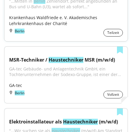
"...Mitten in 
Berlin
 Zehlendorf, perfekt angebunden an 
Bus und U-Bahn (U3), wartet ab sofort..."
Krankenhaus Waldfriede e. V. Akademisches 
Lehrkrankenhaus der Charité
Berlin
Teilzeit
MSR-Techniker / 
Haustechniker
 MSR (m/w/d)
GA-tec Gebäude- und Anlagentechnik GmbH, ein 
Tochterunternehmen der Sodexo-Gruppe, ist einer der...
GA-tec
Berlin
Vollzeit
Elektroinstallateur als 
Haustechniker
 (m/w/d)
"...Wir suchen sie als 
Haustechniker
 (m/w/d) Am Standort 