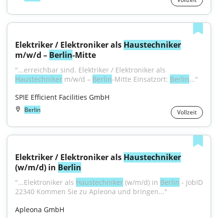
Elektriker / Elektroniker als 
Haustechniker
m/w/d – 
Berlin
-Mitte
"...erreichbar sind. Elektriker / Elektroniker als 
Haustechniker
 m/w/d – 
Berlin
-Mitte Einsatzort: 
Berlin
..."
SPIE Efficient Facilities GmbH
Berlin
Vollzeit
Elektriker / Elektroniker als 
Haustechniker
(w/m/d) in 
Berlin
"...Elektroniker als 
Haustechniker
 (w/m/d) in 
Berlin
 - JobID 
22340 Kommen Sie zu Apleona und bringen..."
Apleona GmbH