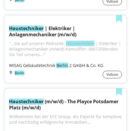
Vollzeit
Haustechniker
 | Elektriker | 
Anlagenmechaniker (m/w/d)
"...Sie auf unserer Webseite. 
Haustechniker
 | Elektriker | 
Anlagenmechaniker (m/w/d) Kennziffer: 400725Werden 
Sie Teil unseres..."
WISAG Gebäudetechnik 
Berlin
 2 GmbH & Co. KG
Berlin
Vollzeit
Haustechniker
 (m/w/d) - The Playce Potsdamer 
Platz (m/w/d)
Willkommen bei der ECE Group. Als Experte für komplexe 
und nachhaltig erfolgreiche Immobilien...