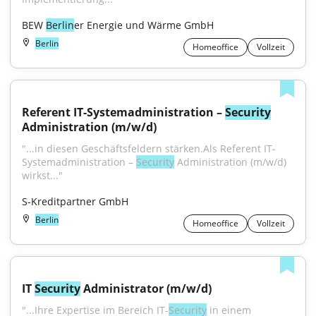
BEW 
Berlin
er Energie und Wärme GmbH
Berlin
Homeoffice
Vollzeit
Referent IT-Systemadministration – 
Security
Administration (m/w/d)
"...in diesen Geschäftsfeldern stärken.Als Referent IT-
System­administration – 
Security
 Administration (m/w/d) 
wirkst..."
S-Kreditpartner GmbH
Berlin
Homeoffice
Vollzeit
IT 
Security
 Administrator (m/w/d)
"...Ihre Expertise im Bereich IT-
Security
 in einem 