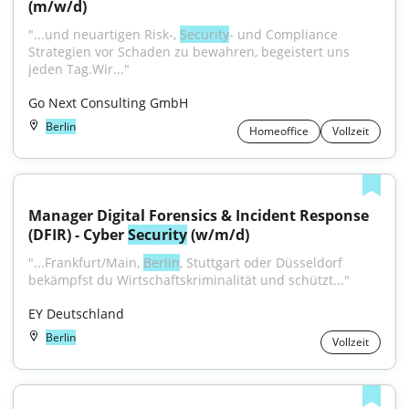
(m/w/d)
"...und neuartigen Risk-, 
Security
- und Compliance 
Strategien vor Schaden zu bewahren, begeistert uns 
jeden Tag.Wir..."
Go Next Consulting GmbH
Berlin
Homeoffice
Vollzeit
Manager Digital Forensics & Incident Response 
(DFIR) - Cyber 
Security
 (w/m/d)
"...Frankfurt/Main, 
Berlin
, Stuttgart oder Düsseldorf 
bekämpfst du Wirtschaftskriminalität und schützt..."
EY Deutschland
Berlin
Vollzeit