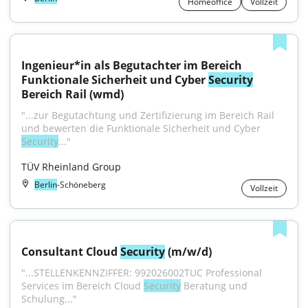
Homeoffice
Vollzeit
Ingenieur*in als Begutachter im Bereich 
Funktionale Sicherheit und Cyber 
Security
Bereich Rail (wmd)
"...zur Begutachtung und Zertifizierung im Bereich Rail 
und bewerten die Funktionale Sicherheit und Cyber 
Security
..."
TÜV Rheinland Group
Berlin
-Schöneberg
Vollzeit
Consultant Cloud 
Security
 (m/w/d)
"...STELLENKENNZIFFER: 992026002TUC Professional 
Services im Bereich Cloud 
Security
 Beratung und 
Schulung..."