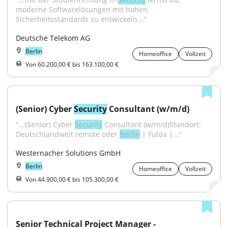
moderne Softwarelösungen mit hohen 
Sicherheitsstandards zu entwickeln..."
Deutsche Telekom AG
Berlin
Homeoffice
Vollzeit
Von 60.200,00 € bis 163.100,00 €
(Senior) Cyber 
Security
 Consultant (w/m/d)
"...(Senior) Cyber 
Security
 Consultant (w/m/d)Standort: 
Deutschlandweit remote oder 
Berlin
 | Fulda |..."
Westernacher Solutions GmbH
Berlin
Homeoffice
Vollzeit
Von 44.900,00 € bis 105.300,00 €
Senior Technical Project Manager - 