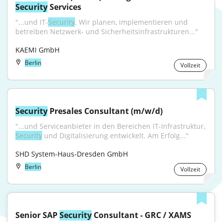
Security
 Services
"...und IT-
Security
. Wir planen, implementieren und 
betreiben Netzwerk- und Sicherheitsinfrastrukturen..."
KAEMI GmbH
Berlin
Vollzeit
Security
 Presales Consultant (m/w/d)
"...und Serviceanbieter in den Bereichen IT-Infrastruktur, 
Security
 und Digitalisierung entwickelt. Am Erfolg..."
SHD System-Haus-Dresden GmbH
Berlin
Vollzeit
Senior SAP 
Security
 Consultant - GRC / XAMS 