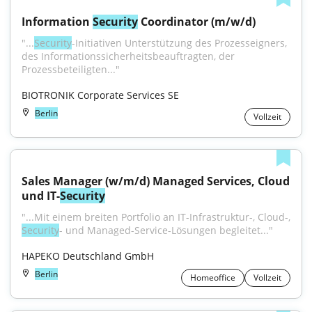
Information 
Security
 Coordinator (m/w/d)
"...
Security
-Initiativen Unterstützung des Prozesseigners, 
des Informationssicherheitsbeauftragten, der 
Prozessbeteiligten..."
BIOTRONIK Corporate Services SE
Berlin
Vollzeit
Sales Manager (w/m/d) Managed Services, Cloud 
und IT-
Security
Security
- und Managed-Service-Lösungen begleitet..."
HAPEKO Deutschland GmbH
Berlin
Homeoffice
Vollzeit