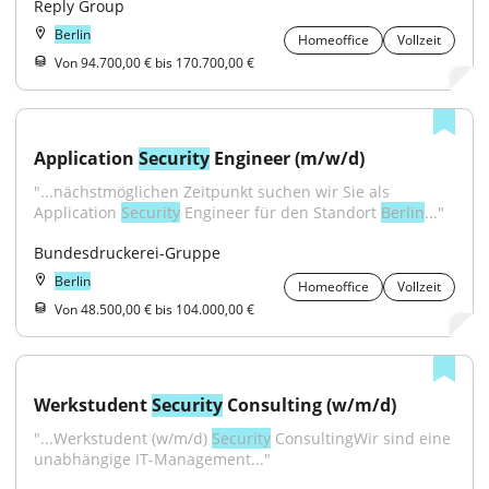
Reply Group
Berlin
Homeoffice
Vollzeit
Von 94.700,00 € bis 170.700,00 €
Application 
Security
 Engineer (m/w/d)
"...nächstmöglichen Zeitpunkt suchen wir Sie als 
Application 
Security
 Engineer für den Standort 
Berlin
..."
Bundesdruckerei-Gruppe
Berlin
Homeoffice
Vollzeit
Von 48.500,00 € bis 104.000,00 €
Werkstudent 
Security
 Consulting (w/m/d)
"...Werkstudent (w/m/d) 
Security
 ConsultingWir sind eine 
unabhängige IT-Management..."