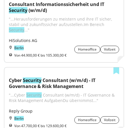
Consultant Informationssicherheit und IT 
Security
 (w/m/d)
"...Herausforderungen zu meistern und ihre IT sicher, 
stabil und zukunftssicher aufzustellen.Im Bereich 
Security
..."
HiSolutions AG
Berlin
Homeoffice
Vollzeit
Von 44.900,00 € bis 105.300,00 €
Cyber 
Security
 Consultant (w/m/d) - IT 
Governance & Risk Management
"...Cyber 
Security
 Consultant (w/m/d) - IT Governance & 
Risk Management AufgabenDu übernimmst..."
Reply Group
Berlin
Homeoffice
Vollzeit
Von 47.700,00 € bis 129.600,00 €