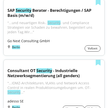
SAP 
Security
 Berater - Berechtigungen / SAP 
Basis (m/w/d)
"...und neuartigen Risk-, 
Security
- und Compliance 
Strategien vor Schaden zu bewahren, begeistert uns 
jeden Tag.Wir..."
Go Next Consulting GmbH
Berlin
Vollzeit
Consultant OT 
Security
 - Industrielle 
Netzwerksegmentierung (all genders)
"...IDMZ-Architekturen, VLANs und Network Access 
Control in realen Produktionsumgebungen um. OT-
Security
..."
adesso SE
Berlin