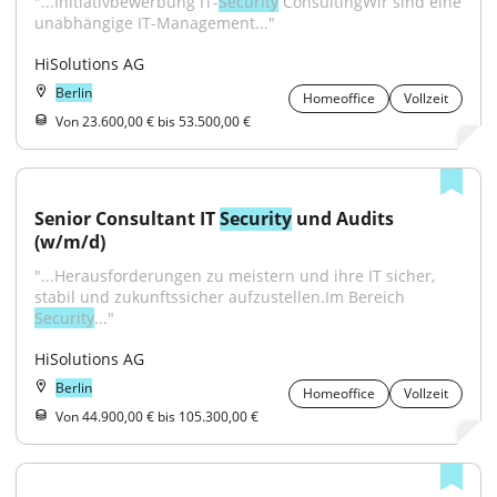
"...Initiativbewerbung IT-
Security
 ConsultingWir sind eine 
unabhängige IT-Management..."
HiSolutions AG
Berlin
Homeoffice
Vollzeit
Von 23.600,00 € bis 53.500,00 €
Senior Consultant IT 
Security
 und Audits 
(w/m/d)
"...Herausforderungen zu meistern und ihre IT sicher, 
stabil und zukunftssicher aufzustellen.Im Bereich 
Security
..."
HiSolutions AG
Berlin
Homeoffice
Vollzeit
Von 44.900,00 € bis 105.300,00 €