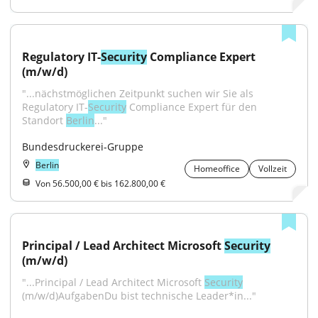
Regulatory IT-
Security
 Compliance Expert 
(m/w/d)
"...nächstmöglichen Zeitpunkt suchen wir Sie als 
Regulatory IT-
Security
 Compliance Expert für den 
Standort 
Berlin
..."
Bundesdruckerei-Gruppe
Berlin
Homeoffice
Vollzeit
Von 56.500,00 € bis 162.800,00 €
Principal / Lead Architect Microsoft 
Security
(m/w/d)
"...Principal / Lead Architect Microsoft 
Security
(m/w/d)AufgabenDu bist technische Leader*in..."