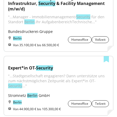
Infrastruktur, 
Security
 & Facility Management 
(m/w/d)
"...Manager - Immobilienmanagement/
Security
 für den 
Standort 
Berlin
.Ihr AufgabenbereichTechnische..."
Bundesdruckerei-Gruppe
Berlin
Homeoffice
Vollzeit
Von 35.100,00 € bis 66.500,00 €
Expert*in OT-
Security
"...Stadtgesellschaft engagieren? Dann unterstütze uns 
zum nächstmöglichen Zeitpunkt als Expert*in OT-
Security
..."
Stromnetz 
Berlin
 GmbH
Berlin
Homeoffice
Teilzeit
Von 44.900,00 € bis 105.300,00 €