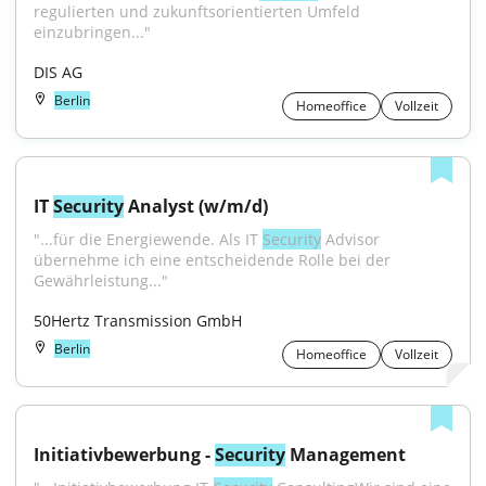
regulierten und zukunftsorientierten Umfeld 
einzubringen..."
DIS AG
Berlin
Homeoffice
Vollzeit
IT 
Security
 Analyst (w/m/d)
"...für die Energiewende. Als IT 
Security
 Advisor 
übernehme ich eine entscheidende Rolle bei der 
Gewährleistung..."
50Hertz Transmission GmbH
Berlin
Homeoffice
Vollzeit
Initiativbewerbung - 
Security
 Management