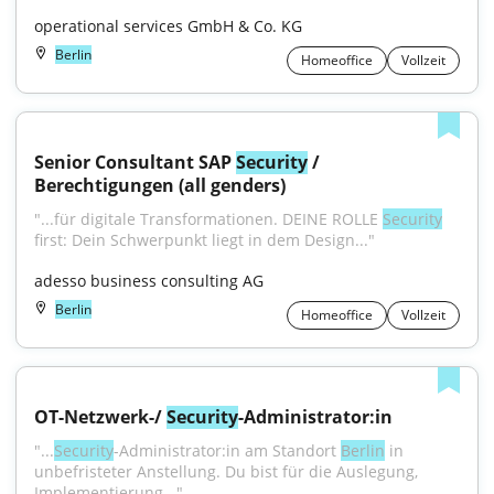
operational services GmbH & Co. KG
Berlin
Homeoffice
Vollzeit
Senior Consultant SAP 
Security
 / 
Berechtigungen (all genders)
"...für digitale Transformationen. DEINE ROLLE 
Security
first: Dein Schwerpunkt liegt in dem Design..."
adesso business consulting AG
Berlin
Homeoffice
Vollzeit
OT-Netzwerk-/ 
Security
-Administrator:in
"...
Security
-Administrator:in am Standort 
Berlin
 in 
unbefristeter Anstellung. Du bist für die Auslegung, 
Implementierung..."