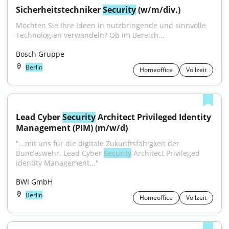
Sicherheitstechniker 
Security
 (w/m/div.)
Möchten Sie Ihre Ideen in nutzbringende und sinnvolle 
Technologien verwandeln? Ob im Bereich...
Bosch Gruppe
Berlin
Homeoffice
Vollzeit
Lead Cyber 
Security
 Architect Privileged Identity 
Management (PIM) (m/w/d)
"...mit uns für die digitale Zukunftsfähigkeit der 
Bundeswehr. Lead Cyber 
Security
 Architect Privileged 
Identity Management..."
BWI GmbH
Berlin
Homeoffice
Vollzeit