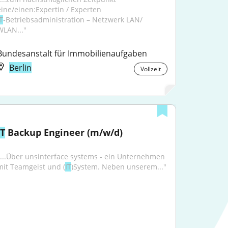
eine/einen:Expertin / Experten 
T
‑Betriebsadministration – Netzwerk LAN/​
WLAN..."
Bundesanstalt für Immobilienaufgaben
Berlin
Vollzeit
IT
 Backup Engineer (m/w/d)
"...Über unsinterface systems - ein Unternehmen 
mit Teamgeist und (
IT
)System. Neben unserem..."