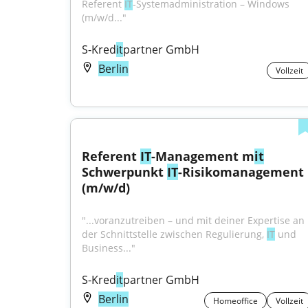
Referent 
IT
‑System­administration – Windows 
(m/w/d..."
S-Kred
it
partner GmbH
Berlin
Vollzeit
Referent 
IT
-Management m
it
Schwerpunkt 
IT
-Risikomanagement 
(m/w/d)
"...voranzutreiben – und mit deiner Expertise an 
der Schnittstelle zwischen Regulierung, 
IT
 und 
Business..."
S-Kred
it
partner GmbH
Berlin
Homeoffice
Vollzeit