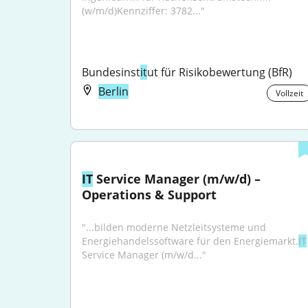
(w/m/d)Kennziffer: 3782..."
Bundesinst
it
ut für Risikobewertung (BfR)
Berlin
Vollzeit
IT
 Service Manager (m/w/d) – 
Operations & Support
"...bilden moderne Netzleitsysteme und 
Energiehandelssoftware für den Energiemarkt.
IT
Service Manager (m/w/d..."