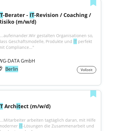
IT
-Berater - 
IT
-Revision / Coaching / 
Risiko (m/w/d)
"...aufeinander.Wir gestalten Organisationen so, 
dass Geschäftsmodelle, Produkte und 
IT
 perfekt 
mit Compliance..."
WG-DATA GmbH
Berlin
Vollzeit
IT
 Arch
it
ect (m/w/d)
...Mitarbeiter arbeiten tagtäglich daran, mit Hilfe 
moderner 
IT
-Lösungen die Zusammenarbeit und 