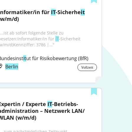
Informatiker/in für 
IT
-Sicherhe
it
(w/m/d)
...ist ab sofort folgende Stelle zu 
besetzen:Informatiker/in für 
IT
-Sicherheit 
(w/m/d)Kennziffer: 3786 |..."
Bundesinst
it
ut für Risikobewertung (BfR)
Berlin
Vollzeit
Expertin / Experte 
IT
‑Betriebs­
administration – Netzwerk LAN/​
WLAN (w/m/d)
"...zum nächstmöglichen Zeitpunkt 