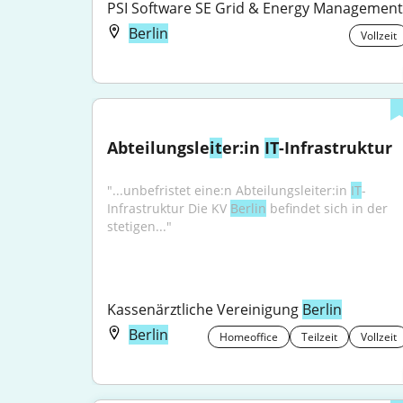
PSI Software SE Grid & Energy Management
Berlin
Vollzeit
Abteilungsle
it
er:in 
IT
-Infrastruktur
"...unbefristet eine:n Abteilungsleiter:in 
IT
-
Infrastruktur Die KV 
Berlin
 befindet sich in der 
stetigen..."
Kassenärztliche Vereinigung 
Berlin
Berlin
Homeoffice
Teilzeit
Vollzeit