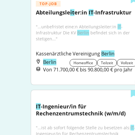
TOP-JOB
Abteilungsle
it
er:in 
IT
-Infrastruktur
"...unbefristet eine:n Abteilungsleiter:in 
IT
-
Infrastruktur Die KV 
Berlin
 befindet sich in der 
stetigen..."
Kassenärztliche Vereinigung 
Berlin
Berlin
Homeoffice
Teilzeit
Vollzeit
Von 71.700,00 € bis 90.800,00 € pro Jahr
IT
-Ingenieur/in für 
Rechenzentrumstechnik (w/m/d)
"...ist ab sofort folgende Stelle zu besetzen als:
IT
Ingenieur/in für Rechenzentrumstechnik 