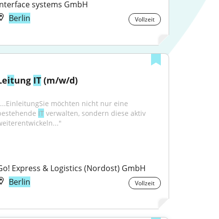
interface systems GmbH
Berlin
Vollzeit
Le
it
ung 
IT
 (m/w/d)
"...EinleitungSie möchten nicht nur eine 
bestehende 
IT
 verwalten, sondern diese aktiv 
weiterentwickeln..."
Go! Express & Logistics (Nordost) GmbH
Berlin
Vollzeit