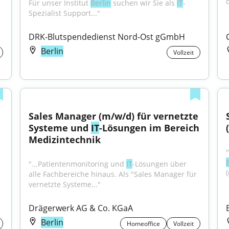
Für unser Institut 
Berlin
 suchen wir Sie als 
IT
-
Spezialist Support..."
DRK-Blutspendedienst Nord-Ost gGmbH
Berlin
Vollzeit
Sales Manager (m/w/d) für vernetzte 
Systeme und 
IT
-Lösungen im Bereich 
Medizintechnik
"...Patientenmonitoring und 
IT
-Lösungen über 
alle Fachbereiche hinaus. Als "Sales Manager für 
vernetzte Systeme..."
Drägerwerk AG & Co. KGaA
Berlin
Homeoffice
Vollzeit