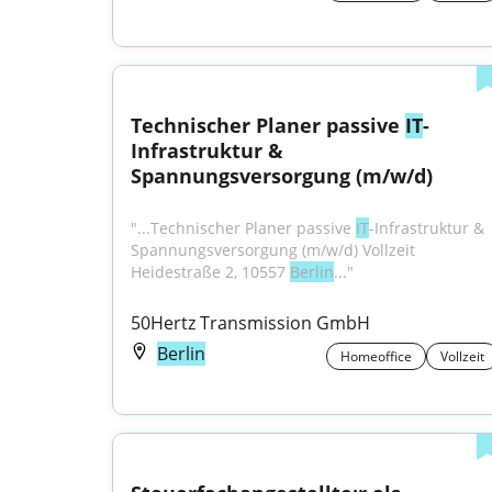
Technischer Planer passive 
IT
-
Infrastruktur & 
Spannungsversorgung (m/w/d)
"...Technischer Planer passive 
IT
-Infrastruktur & 
Spannungsversorgung (m/w/d) Vollzeit 
Heidestraße 2, 10557 
Berlin
..."
50Hertz Transmission GmbH
Berlin
Homeoffice
Vollzeit