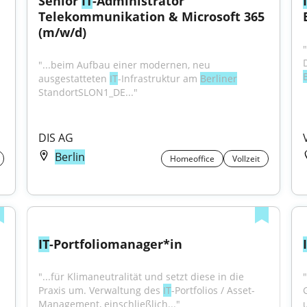
Senior 
IT
-Administrator 
rung und 
Telekommunikation & Microsoft 365 
(m/w/d)
"...beim Aufbau einer modernen, neu 
ausgestatteten 
IT
-Infrastruktur am 
Berliner
StandortSLON1_DE..."
DIS AG
Berlin
Homeoffice
Vollzeit
IT
-Portfoliomanager*in
"...für Klimaneutralität und setzt diese in die 
"
Praxis um. Verwaltung des 
IT
-Portfolios / Asset-
Management, einschließlich..."