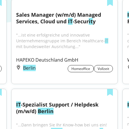
Sales Manager (w/m/d) Managed 
Services, Cloud und 
IT
-Secur
it
y
"...ist eine erfolgreiche und innovative 
Unternehmensgruppe im Bereich Healthcare-
IT
mit bundesweiter Ausrichtung..."
HAPEKO Deutschland GmbH
Berlin
Homeoffice
Vollzeit
IT
-Spezialist Support / Helpdesk 
(m/w/d) 
Berlin
"
 
"...Dann bringen Sie Ihr Know-how bei uns ein! 