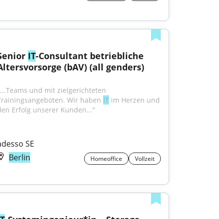
Senior 
IT
-Consultant betriebliche 
Altersvorsorge (bAV) (all genders)
"...Teams und mit zielgerichteten 
Trainingsangeboten. Wir haben 
IT
 im Herzen und 
den Erfolg unserer Kunden..."
adesso SE
Berlin
Homeoffice
Vollzeit