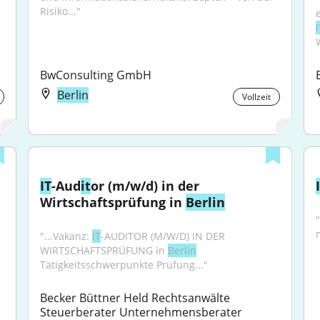
Risiko..."
I
BwConsulting GmbH
Berlin
Vollzeit
IT
-Aud
it
or (m/w/d) in der 
Wirtschaftsprüfung in 
Berlin
"...Vakanz: 
IT
-AUDITOR (M/W/D) IN DER 
WIRTSCHAFTSPRÜFUNG in 
Berlin
Tätigkeitsschwerpunkte Prüfung..."
Becker Büttner Held Rechtsanwälte 
Steuerberater Unternehmensberater 