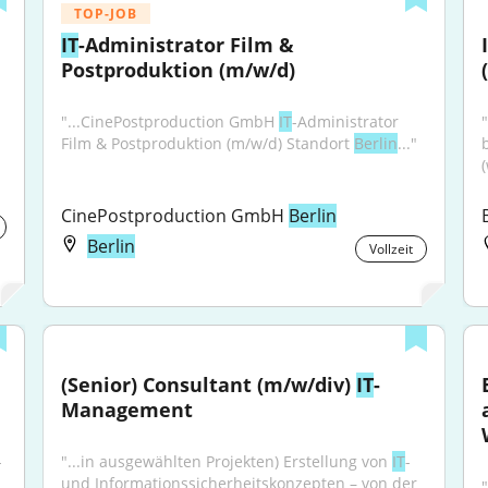
TOP-JOB
IT
-Administrator Film & 
Postproduktion (m/w/d)
"...CinePostproduction GmbH 
IT
-Administrator 
"
Film & Postproduktion (m/w/d) Standort 
Berlin
..."
CinePostproduction GmbH 
Berlin
Berlin
Vollzeit
(Senior) Consultant (m/w/div) 
IT
-
Management
-
"...in ausgewählten Projekten) Erstellung von 
IT
- 
und Informationssicherheitskonzepten – von der 