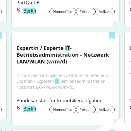
PartGmbB
Berlin
Homeoffice
Teilzeit
Vollzeit
Expertin / Experte 
IT
-
Betriebsadministration - Netzwerk 
LAN/WLAN (w/m/d)
"...zum nächstmöglichen Zeitpunkt eine/einen: 
Expertin / Experten 
IT
‑Betriebsadministration – 
Netzwerk LAN/WLAN (w/m/d..."
Bundesanstalt für Immobilienaufgaben
Berlin
Homeoffice
Teilzeit
Vollzeit