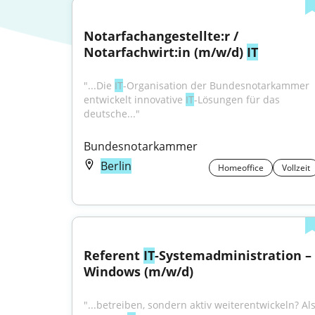
Notarfachangestellte:r / 
Notarfachwirt:in (m/w/d) 
IT
"...Die 
IT
-Organisation der Bundesnotarkammer 
entwickelt innovative 
IT
-Lösungen für das 
deutsche..."
Bundesnotarkammer
Berlin
Homeoffice
Vollzeit
Referent 
IT
-Systemadministration – 
Windows (m/w/d)
"...betreiben, sondern aktiv weiterentwickeln? Als