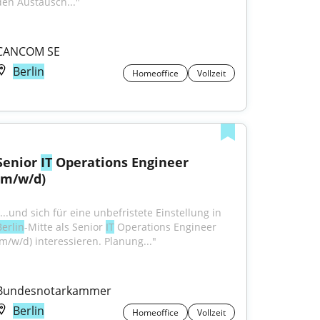
den Austausch..."
CANCOM SE
Berlin
Homeoffice
Vollzeit
Senior 
IT
 Operations Engineer 
(m/w/d)
"...und sich für eine unbefristete Einstellung in 
Berlin
-Mitte als Senior 
IT
 Operations Engineer 
(m/w/d) interessieren. Planung..."
Bundesnotarkammer
Berlin
Homeoffice
Vollzeit