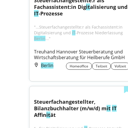
Steuerfachangestellte:r als 
Fachassistent:in Dig
it
alisie
IT
-Prozesse
"...Steuerfachangestellte:r als Fachassistent:in 
Digitalisierung und 
IT
-Prozesse Niederlassung 
Berlin
..."
Treuhand Hannover Steuerberatung und 
Wirtschaftsberatung für Heilberufe GmbH
Berlin
Homeoffice
Teilzeit
Vollzeit
Steuerfachangestellter, 
Bilanzbuchhalter (m/w/d) m
it
IT
Affin
it
ät