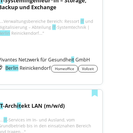
IT
-Systemingenieur*in – Storage, 
Backup und Exchange
"...Verwaltungsbereiche Bereich: Ressort 
IT
 und 
Digitalisierung – Abteilung 
IT
-Systemtechnik | 
Berlin
 Reinickendorf..."
Vivantes Netzwerk für Gesundhe
it
 GmbH
Berlin
Reinickendorf
Homeoffice
Vollzeit
IT
-Arch
it
ekt LAN (m/w/d)
...
IT
-Services im In- und Ausland, vom 
Grundbetrieb bis in den einsatznahen Bereich 
und tragen..."