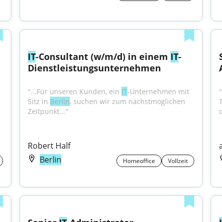
IT
-Consultant (w/m/d) in einem 
IT
-
Dienstleistungsunternehmen
"...Für unseren Kunden, ein 
IT
-Unternehmen mit 
Sitz in 
Berlin
, suchen wir zum nächstmöglichen 
Zeitpunkt..."
Robert Half
Berlin
Homeoffice
Vollzeit