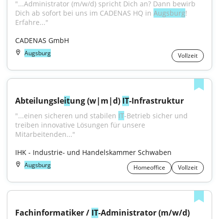
"...Administrator (m/w/d) spricht Dich an? Dann bewirb 
Dich ab sofort bei uns im CADENAS HQ in 
Augsburg
! 
Erfahre..."
CADENAS GmbH
Augsburg
Vollzeit
Abteilungsle
it
ung (w|m|d) 
IT
-Infrastruktur
"...einen sicheren und stabilen 
IT
-Betrieb sicher und 
treiben innovative Lösungen für unsere 
Mitarbeitenden..."
IHK - Industrie- und Handelskammer Schwaben
Augsburg
Homeoffice
Vollzeit
Fachinformatiker / 
IT
-Administrator (m/w/d)