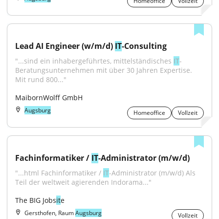
Homeoffice
Vollzeit
Lead AI Engineer (w/m/d) 
IT
-Consulting
"...sind ein inhabergeführtes, mittelständisches 
IT
-
Beratungsunternehmen mit über 30 Jahren Expertise. 
Mit rund 800..."
MaibornWolff GmbH
Augsburg
Homeoffice
Vollzeit
Fachinformatiker / 
IT
-Administrator (m/w/d)
"...html Fachinformatiker / 
IT
-Administrator (m/w/d) Als 
Teil der weltweit agierenden Indorama..."
The BIG Jobs
it
e
Gersthofen, Raum
Augsburg
Vollzeit