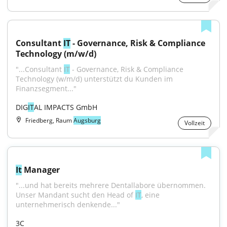
Consultant 
IT
 - Governance, Risk & Compliance 
Technology (m/w/d)
"...Consultant 
IT
 - Governance, Risk & Compliance 
Technology (w/m/d) unterstützt du Kunden im 
Finanzsegment..."
DIG
IT
AL IMPACTS GmbH
Friedberg, Raum
Augsburg
Vollzeit
It
 Manager
"...und hat bereits mehrere Dentallabore übernommen. 
Unser Mandant sucht den Head of 
IT
, eine 
unternehmerisch denkende..."
3C