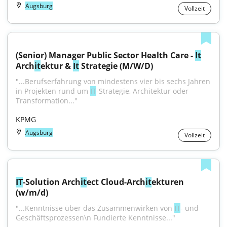
Augsburg
Vollzeit
(Senior) Manager Public Sector Health Care - 
It
Arch
it
ektur & 
It
 Strategie (M/W/D)
"...Berufserfahrung von mindestens vier bis sechs Jahren 
in Projekten rund um 
IT
-Strategie, Architektur oder 
Transformation..."
KPMG
Augsburg
Vollzeit
IT
-Solution Arch
it
ect Cloud-Arch
it
ekturen 
(w/m/d)
"...Kenntnisse über das Zusammenwirken von 
IT
- und 
Geschäftsprozessen\n Fundierte Kenntnisse..."