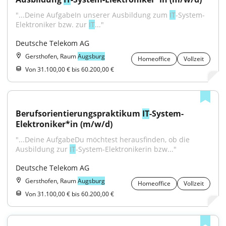
"...Deine AufgabeIn unserer Ausbildung zum 
IT
-System-
Elektroniker bzw. zur 
IT
..."
Deutsche Telekom AG
Gersthofen, Raum
Augsburg
Homeoffice
Vollzeit
Von 31.100,00 € bis 60.200,00 €
Berufsorientierungspraktikum 
IT
-System-
Elektroniker*in (m/w/d)
"...Deine AufgabeDu möchtest herausfinden, ob die 
Ausbildung zur 
IT
-System-Elektronikerin bzw..."
Deutsche Telekom AG
Gersthofen, Raum
Augsburg
Homeoffice
Vollzeit
Von 31.100,00 € bis 60.200,00 €