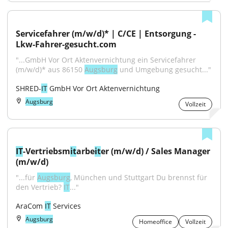
Servicefahrer (m/w/d)* | C/CE | Entsorgung - 
Lkw-Fahrer-gesucht.com
"...GmbH Vor Ort Aktenvernichtung ein Servicefahrer 
(m/w/d)* aus 86150 
Augsburg
 und Umgebung gesucht..."
SHRED-
IT
 GmbH Vor Ort Aktenvernichtung
Augsburg
Vollzeit
IT
-Vertriebsm
it
arbe
it
er (m/w/d) / Sales Manager 
(m/w/d)
"...für 
Augsburg
, München und Stuttgart Du brennst für 
den Vertrieb? 
IT
..."
AraCom 
IT
 Services
Augsburg
Homeoffice
Vollzeit