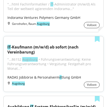
"...html Fachinformatiker / 
IT
-Administrator (m/w/d) Als 
Teil der weltweit agierenden Indorama..."
Indorama Ventures Polymers Germany GmbH
Gersthofen, Raum
Augsburg
Vollzeit
IT
-Kaufmann (m/w/d) ab sofort (nach 
Vereinbarung)
"...86152 
Augsburg
 • Führungsverantwortung: Keine 
Führungsverantwortung • Vergütung: Festgehalt pro 
Monat..."
RADAS Jobbörse & Personalverm
it
tlung GmbH
Augsburg
Vollzeit
Ausbildung 
IT
-System-Elektroniker*in (m/w/d)