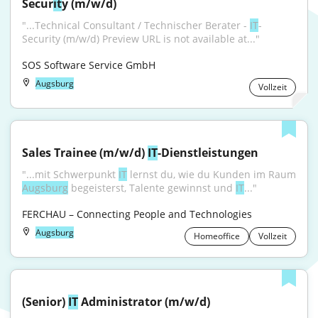
Secur
it
y (m/w/d)
"...Technical Consultant / Technischer Berater - 
IT
-
Security (m/w/d) Preview URL is not available at..."
SOS Software Service GmbH
Augsburg
Vollzeit
Sales Trainee (m/w/d) 
IT
-Dienstleistungen
"...mit Schwerpunkt 
IT
Augsburg
 begeisterst, Talente gewinnst und 
IT
..."
FERCHAU – Connecting People and Technologies
Augsburg
Homeoffice
Vollzeit
(Senior) 
IT
 Administrator (m/w/d)