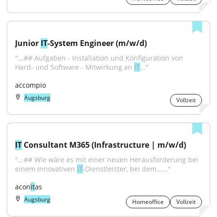
Junior 
IT
-System Engineer (m/w/d)
"...## Aufgaben - Installation und Konfiguration von 
Hard- und Software - Mitwirkung an 
IT
..."
accompio
Augsburg
Vollzeit
IT
 Consultant M365 (Infrastructure | m/w/d)
"...## Wie wäre es mit einer neuen Herausforderung bei 
einem innovativen 
IT
-Dienstleister, bei dem......"
acon
it
as
Augsburg
Homeoffice
Vollzeit