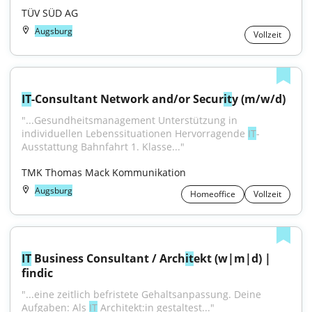
TÜV SÜD AG
Augsburg
Vollzeit
IT
-Consultant Network and/or Secur
it
y (m/w/d)
"...Gesundheitsmanagement Unterstützung in 
individuellen Lebenssituationen Hervorragende 
IT
-
Ausstattung Bahnfahrt 1. Klasse..."
TMK Thomas Mack Kommunikation
Augsburg
Homeoffice
Vollzeit
IT
 Business Consultant / Arch
it
ekt (w|m|d) | 
findic
"...eine zeitlich befristete Gehaltsanpassung. Deine 
Aufgaben: Als 
IT
 Architekt:in gestaltest..."