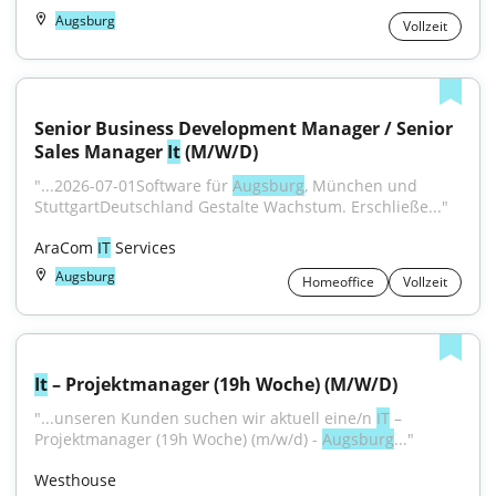
Augsburg
Vollzeit
Senior Business Development Manager / Senior 
Sales Manager 
It
 (M/W/D)
"...2026-07-01Software für 
Augsburg
, München und 
StuttgartDeutschland Gestalte Wachstum. Erschließe..."
AraCom 
IT
 Services
Augsburg
Homeoffice
Vollzeit
It
 – Projektmanager (19h Woche) (M/W/D)
"...unseren Kunden suchen wir aktuell eine/n 
IT
 – 
Projektmanager (19h Woche) (m/w/d) - 
Augsburg
..."
Westhouse