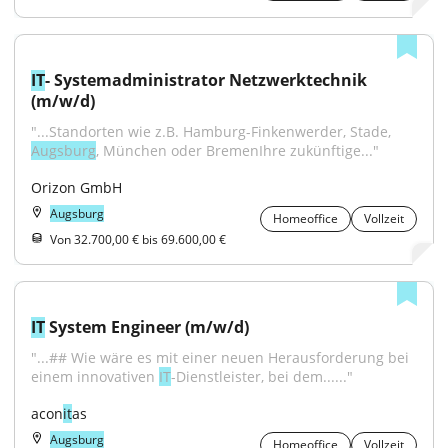
IT
- Systemadministrator Netzwerktechnik 
(m/w/d)
"...Standorten wie z.B. Hamburg-Finkenwerder, Stade, 
Augsburg
, München oder BremenIhre zukünftige..."
Orizon GmbH
Augsburg
Homeoffice
Vollzeit
Von 32.700,00 € bis 69.600,00 €
IT
 System Engineer (m/w/d)
"...## Wie wäre es mit einer neuen Herausforderung bei 
einem innovativen 
IT
-Dienstleister, bei dem......"
acon
it
as
Augsburg
Homeoffice
Vollzeit