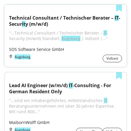
Technical Consultant / Technischer Berater – 
IT
-
Secur
it
y (m/w/d)
"...Technical Consultant / Technischer Berater – 
IT
-
Security (m/w/d) Standort: 
Augsburg
 | Vollzeit |..."
SOS Software Service GmbH
Augsburg
Vollzeit
Lead AI Engineer (w/m/d) 
IT
-Consulting - For 
German Resident Only
"...sind ein inhabergeführtes, mittelständisches 
IT
-
Beratungsunternehmen mit über 30 Jahren Expertise. 
Mit rund 800..."
MaibornWolff GmbH
Augsburg