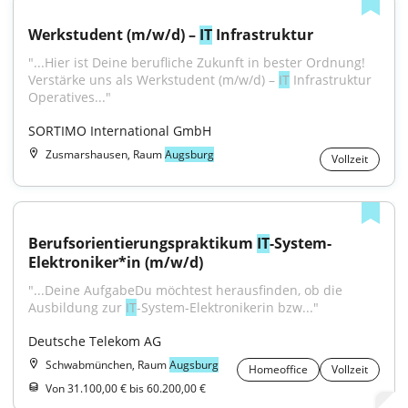
Werkstudent (m/w/d) – 
IT
 Infrastruktur
"...Hier ist Deine berufliche Zukunft in bester Ordnung! 
Verstärke uns als Werkstudent (m/w/d) – 
IT
 Infrastruktur 
Operatives..."
SORTIMO International GmbH
Zusmarshausen, Raum
Augsburg
Vollzeit
Berufsorientierungspraktikum 
IT
-System-
Elektroniker*in (m/w/d)
"...Deine AufgabeDu möchtest herausfinden, ob die 
Ausbildung zur 
IT
-System-Elektronikerin bzw..."
Deutsche Telekom AG
Schwabmünchen, Raum
Augsburg
Homeoffice
Vollzeit
Von 31.100,00 € bis 60.200,00 €