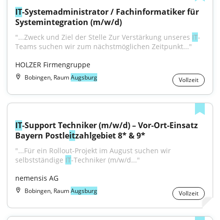
IT
-Systemadministrator / Fachinformatiker für 
Systemintegration (m/w/d)
"...Zweck und Ziel der Stelle Zur Verstärkung unseres 
IT
-
Teams suchen wir zum nächstmöglichen Zeitpunkt..."
HOLZER Firmengruppe
Bobingen, Raum
Augsburg
Vollzeit
IT
-Support Techniker (m/w/d) – Vor-Ort-Einsatz 
Bayern Postle
it
zahlgebiet 8* & 9*
"...Für ein Rollout-Projekt im August suchen wir 
selbstständige 
IT
-Techniker (m/w/d..."
nemensis AG
Bobingen, Raum
Augsburg
Vollzeit