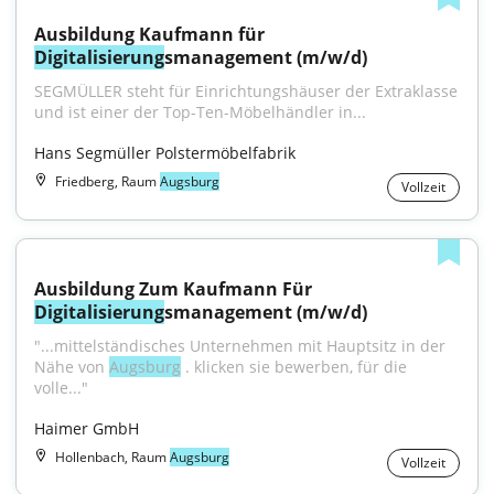
Ausbildung Kaufmann für 
Digitalisierung
smanagement (m/w/d)
SEGMÜLLER steht für Einrichtungshäuser der Extraklasse 
und ist einer der Top-Ten-Möbelhändler in...
Hans Segmüller Polstermöbelfabrik
Friedberg, Raum
Augsburg
Vollzeit
Ausbildung Zum Kaufmann Für 
Digitalisierung
smanagement (m/w/d)
"...mittelständisches Unternehmen mit Hauptsitz in der 
Nähe von 
Augsburg
 . klicken sie bewerben, für die 
volle..."
Haimer GmbH
Hollenbach, Raum
Augsburg
Vollzeit