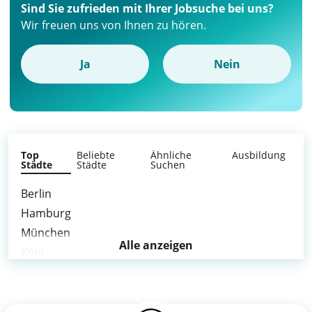
Sind Sie zufrieden mit Ihrer Jobsuche bei uns?
Wir freuen uns von Ihnen zu hören.
Ja
Nein
Top
Beliebte
Ähnliche
Ausbildung
Städte
Städte
Suchen
Berlin
Hamburg
München
Alle anzeigen
Köln
Frankfurt am Main
Stuttgart
Düsseldorf