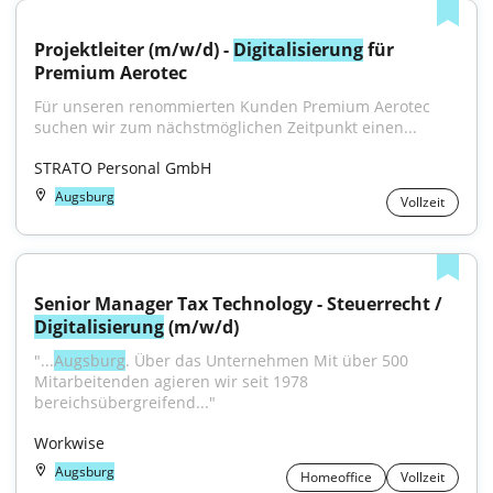
Projektleiter (m/w/d) - 
Digitalisierung
 für 
Premium Aerotec
Für unseren renommierten Kunden Premium Aerotec 
suchen wir zum nächstmöglichen Zeitpunkt einen...
STRATO Personal GmbH
Augsburg
Vollzeit
Senior Manager Tax Technology - Steuerrecht / 
Digitalisierung
 (m/w/d)
"...
Augsburg
. Über das Unternehmen Mit über 500 
Mitarbeitenden agieren wir seit 1978 
bereichsübergreifend..."
Workwise
Augsburg
Homeoffice
Vollzeit