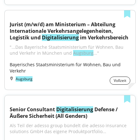
Jurist (m/w/d) am Ministerium – Abteilung 
Internationale Verkehrsangelegenheiten, 
Logistik und 
Digitalisierung
 im Verkehrsbereich
"...Das Bayerische Staatsministerium für Wohnen, Bau 
und Verkehr in München und 
Augsburg
..."
Bayerisches Staatsministerium für Wohnen, Bau und 
Verkehr
Augsburg
Vollzeit
Senior Consultant 
Digitalisierung
 Defense / 
Äußere Sicherheit (All Genders)
Als Teil der adesso group bündelt die adesso insurance 
solutions GmbH das eigene Produktportfolio...