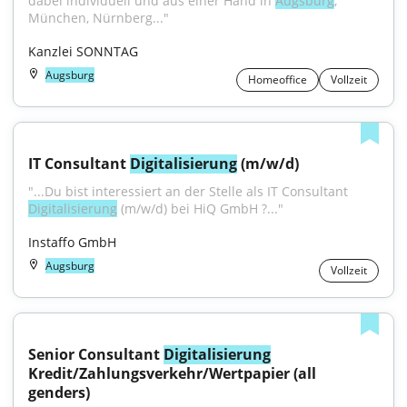
dabei individuell und aus einer Hand in 
Augsburg
, 
München, Nürnberg..."
Kanzlei SONNTAG
Augsburg
Homeoffice
Vollzeit
IT Consultant 
Digitalisierung
 (m/w/d)
"...Du bist interessiert an der Stelle als IT Consultant 
Digitalisierung
 (m/w/d) bei HiQ GmbH ?..."
Instaffo GmbH
Augsburg
Vollzeit
Senior Consultant 
Digitalisierung
Kredit/Zahlungsverkehr/Wertpapier (all 
genders)