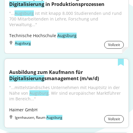
Digitalisierung
 in Produktionsprozessen
"...
Augsburg
 ist mit knapp 8.000 Studierenden und rund 
700 Mitarbeitenden in Lehre, Forschung und 
Verwaltung..."
Technische Hochschule 
Augsburg
Augsburg
Vollzeit
Ausbildung zum Kaufmann für 
Digitalisierung
smanagement (m/w/d)
"...mittelständisches Unternehmen mit Hauptsitz in der 
Nähe von 
Augsburg
. Wir sind europäischer Marktführer 
im Bereich..."
Haimer GmbH
Igenhausen, Raum
Augsburg
Vollzeit