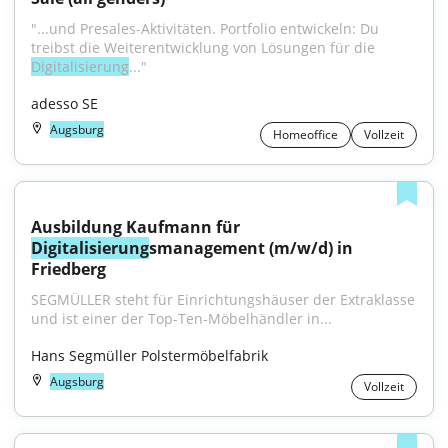
"...und Presales-Aktivitäten. Portfolio entwickeln: Du 
treibst die Weiterentwicklung von Lösungen für die 
Digitalisierung
..."
adesso SE
Augsburg
Homeoffice
Vollzeit
Ausbildung Kaufmann für 
Digitalisierung
smanagement (m/w/d) in 
Friedberg
SEGMÜLLER steht für Einrichtungshäuser der Extraklasse 
und ist einer der Top-Ten-Möbelhändler in...
Hans Segmüller Polstermöbelfabrik
Augsburg
Vollzeit