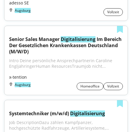
adesso SE
Augsburg
Vollzeit
Senior Sales Manager 
Digitalisierung
 Im Bereich 
Der Gesetzlichen Krankenkassen Deutschland 
(M/W/D)
Intro Deine persönliche Ansprechpartnerin Caroline 
EngljähringerHuman ResourcesTraumjob nicht...
x-tention
Augsburg
Homeoffice
Vollzeit
Systemtechniker (m/w/d) 
Digitalisierung
Job DescriptionDazu zählen Kampfpanzer, 
hochgeschützte Radfahrzeuge, Artilleriesysteme,...