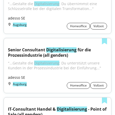
"...Gestalte die 
Digitalisierung
: Du übernimmst eine 
Schlüsselrolle bei der digitalen Transformation..."
adesso SE
Augsburg
Homeoffice
Vollzeit
Senior Consultant 
Digitalisierung
 für die 
Prozessindustrie (all genders)
"...Gestalte die 
Digitalisierung
: Du unterstützt unsere 
Kunden in der Prozessindustrie bei der Einführung..."
adesso SE
Augsburg
Homeoffice
Vollzeit
IT-Consultant Handel & 
Digitalisierung
 - Point of 
Sale (all genders)