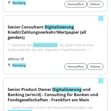
Nürnberg
Homeoffice
Vollzeit
Senior Consultant 
Digitalisierung
Kredit/Zahlungsverkehr/Wertpapier (all 
genders)
"...Gestalte die 
Digitalisierung
: Du übernimmst eine 
Schlüsselrolle bei der digitalen Transformation..."
adesso SE
Nürnberg
Homeoffice
Vollzeit
Senior Product Owner 
Digitalisierung
 und 
Banking (w/m/d) - Consulting für Banken und 
Fondsgesellschaften - Frankfurt am Main
"...seine Kunden durch die Herausforderungen von 