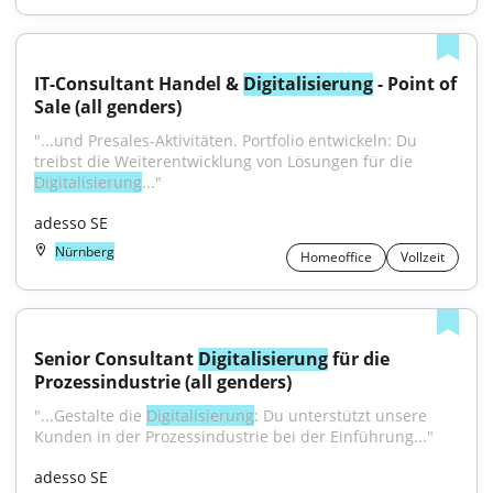
IT-Consultant Handel & 
Digitalisierung
 - Point of 
Sale (all genders)
"...und Presales-Aktivitäten. Portfolio entwickeln: Du 
treibst die Weiterentwicklung von Lösungen für die 
Digitalisierung
..."
adesso SE
Nürnberg
Homeoffice
Vollzeit
Senior Consultant 
Digitalisierung
 für die 
Prozessindustrie (all genders)
"...Gestalte die 
Digitalisierung
: Du unterstützt unsere 
Kunden in der Prozessindustrie bei der Einführung..."
adesso SE