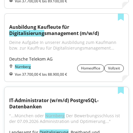
Von 37.700,00 € bis 89.100,00 €
Ausbildung Kaufleute für 
Digitalisierung
smanagement (m/w/d)
Deine Aufgabe In unserer Ausbildung zum Kaufmann 
bzw. zur Kauffrau für Digitalisierungsmanagement...
Deutsche Telekom AG
Nürnberg
Homeoffice
Vollzeit
Von 37.700,00 € bis 88.900,00 €
IT-Administrator (w/m/d) PostgreSQL-
Datenbanken
"...München oder 
Nürnberg
 Der Bewerbungsschluss ist 
der 07.09.2026 Administration und Optimierung..."
Landesamt für 
Digitalisierung
, Breitband und 