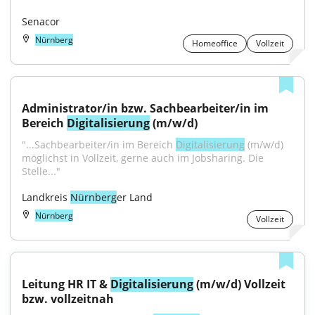
Senacor
Nürnberg
Homeoffice
Vollzeit
Administrator/in bzw. Sachbearbeiter/in im 
Bereich 
Digitalisierung
 (m/w/d)
"...Sachbearbeiter/in im Bereich 
Digitalisierung
 (m/w/d) 
möglichst in Vollzeit, gerne auch im Jobsharing. Die 
Stelle..."
Landkreis 
Nürnberg
er Land
Nürnberg
Vollzeit
Leitung HR IT & 
Digitalisierung
 (m/w/d) Vollzeit 
bzw. vollzeitnah