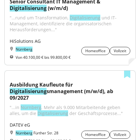
Senior Consultant IT Management & 
Digitalisierung
 (w/m/d)
"...rund um Transformation, 
Digitalisierung
 und IT-
Management, identifiziere die organisatorischen 
Herausforderungen..."
HiSolutions AG
Nürnberg
Homeoffice
Vollzeit
Von 40.100,00 € bis 99.800,00 €
Ausbildung Kaufleute für 
Digitalisierung
smanagement (m/w/d), ab 
09/2027
"...in 
Nürnberg
. Mehr als 9.000 Mitarbeitende geben 
alles, um die 
Digitalisierung
 der Geschäftsprozesse..."
DATEV eG
Nürnberg
Fürther Str. 28
Homeoffice
Vollzeit