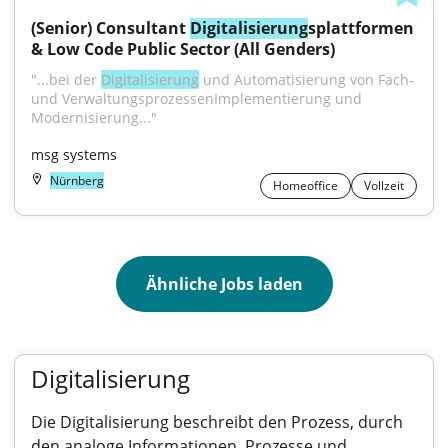
(Senior) Consultant 
Digitalisierung
splattformen 
& Low Code Public Sector (All Genders)
"...bei der 
Digitalisierung
 und Automatisierung von Fach‑ 
und VerwaltungsprozessenImplementierung und 
Modernisierung..."
msg systems
Nürnberg
Homeoffice
Vollzeit
Ähnliche Jobs laden
Digitalisierung
Die Digitalisierung beschreibt den Prozess, durch
den analoge Informationen, Prozesse und