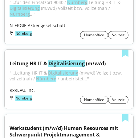
"...für den Einsatzort 90402 
Nürnberg
 Leitung HR IT & 
Digitalisierung
 (m/w/d) Vollzeit bzw. vollzeitnah / 
Nürnberg
..."
N-ERGIE Aktiengesellschaft
Nürnberg
Homeoffice
Vollzeit
Leitung HR IT & 
Digitalisierung
 (m/w/d)
"...Leitung HR IT & 
Digitalisierung
 (m/w/d) Vollzeit bzw. 
vollzeitnah / 
Nürnberg
 / unbefristet..."
RxREVU, Inc.
Nürnberg
Homeoffice
Vollzeit
Werkstudent (m/w/d) Human Resources mit 
Schwerpunkt Projektmanagement & 