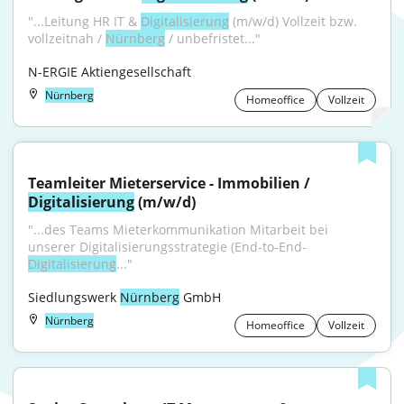
"...Leitung HR IT & 
Digitalisierung
 (m/w/d) Vollzeit bzw. 
vollzeitnah / 
Nürnberg
 / unbefristet..."
N-ERGIE Aktiengesellschaft
Nürnberg
Homeoffice
Vollzeit
Teamleiter Mieterservice - Immobilien / 
Digitalisierung
 (m/w/d)
"...des Teams Mieterkommunikation Mitarbeit bei 
unserer Digitalisierungsstrategie (End-to-End-
Digitalisierung
..."
Siedlungswerk 
Nürnberg
 GmbH
Nürnberg
Homeoffice
Vollzeit