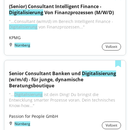
(Senior) Consultant Intelligent Finance - 
Digitalisierung
 Von Finanzprozessen (M/W/D)
"...Consultant (w/m/d) im Bereich Intelligent Finance - 
Digitalisierung
 von Finanzprozessen..."
KPMG
Nürnberg
Vollzeit
Senior Consultant Banken und 
Digitalisierung
(w/m/d) - für junge, dynamische 
Beratungsboutique
"...
Digitalisierung
 ist dein Ding! Du bringst die 
Entwicklung smarter Prozesse voran. Dein technisches 
Know-how..."
Passion for People GmbH
Nürnberg
Vollzeit