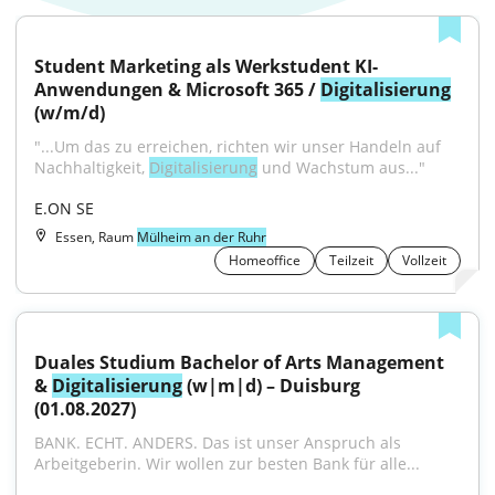
Student Marketing als Werkstudent KI-
Anwendungen & Microsoft 365 / 
Digitalisierung
(w/m/d)
"...Um das zu erreichen, richten wir unser Handeln auf 
Nachhaltigkeit, 
Digitalisierung
 und Wachstum aus..."
E.ON SE
Essen, Raum
Mülheim an der Ruhr
Homeoffice
Teilzeit
Vollzeit
Duales Studium Bachelor of Arts Management 
& 
Digitalisierung
 (w|m|d) – Duisburg 
(01.08.2027)
BANK. ECHT. ANDERS. Das ist unser Anspruch als 
Arbeitgeberin. Wir wollen zur besten Bank für alle...