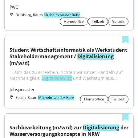
PwC
Duisburg, Raum
Mülheim an der Ruhr
Homeoffice
Teilzeit
Vollzeit
Student Wirtschaftsinformatik als Werkstudent 
Stakeholdermanagement / 
Digitalisierung
(m/w/d)
"...Um das zu erreichen, richten wir unser Handeln auf 
Nachhaltigkeit, 
Digitalisierung
 und Wachstum aus..."
Jobspreader
Essen, Raum
Mülheim an der Ruhr
Homeoffice
Teilzeit
Sachbearbeitung (m/w/d) zur 
Digitalisierung
 der 
Wasserversorgungskonzepte in NRW