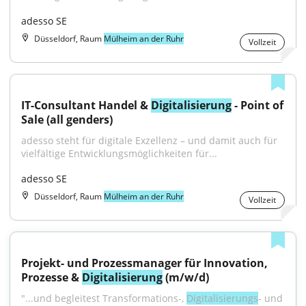
adesso SE
Düsseldorf, Raum
Mülheim an der Ruhr
Vollzeit
IT-Consultant Handel & 
Digitalisierung
 - Point of 
Sale (all genders)
adesso steht für digitale Exzellenz – und damit auch für 
vielfältige Entwicklungsmöglichkeiten für...
adesso SE
Düsseldorf, Raum
Mülheim an der Ruhr
Vollzeit
Projekt- und Prozessmanager für Innovation, 
Prozesse & 
Digitalisierung
 (m/w/d)
"...und begleitest Transformations-, 
Digitalisierungs
- und 