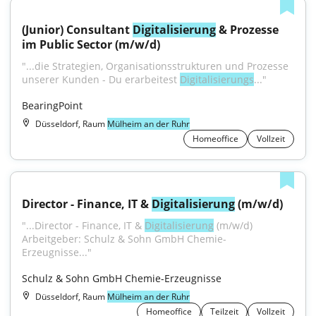
(Junior) Consultant 
Digitalisierung
 & Prozesse 
im Public Sector (m/w/d)
"...die Strategien, Organisationsstrukturen und Prozesse 
unserer Kunden - Du erarbeitest 
Digitalisierungs
..."
BearingPoint
Düsseldorf, Raum
Mülheim an der Ruhr
Homeoffice
Vollzeit
Director - Finance, IT & 
Digitalisierung
 (m/w/d)
"...Director - Finance, IT & 
Digitalisierung
 (m/w/d) 
Arbeitgeber: Schulz & Sohn GmbH Chemie-
Erzeugnisse..."
Schulz & Sohn GmbH Chemie-Erzeugnisse
Düsseldorf, Raum
Mülheim an der Ruhr
Homeoffice
Teilzeit
Vollzeit