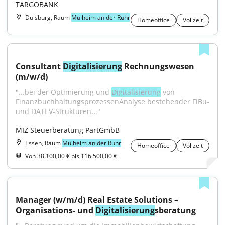
TARGOBANK
Duisburg, Raum
Mülheim an der Ruhr
Homeoffice
Vollzeit
Consultant 
Digitalisierung
 Rechnungswesen 
(m/w/d)
"...bei der Optimierung und 
Digitalisierung
 von 
FinanzbuchhaltungsprozessenAnalyse bestehender FiBu- 
und DATEV-Strukturen..."
MIZ Steuerberatung PartGmbB
Essen, Raum
Mülheim an der Ruhr
Homeoffice
Vollzeit
Von 38.100,00 € bis 116.500,00 €
Manager (w/m/d) Real Estate Solutions – 
Organisations- und 
Digitalisierung
sberatung