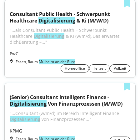
Consultant Public Health - Schwerpunkt 
Healthcare 
Digitalisierung
 & Ki (M/W/D)
"...als Consultant Public Health – Schwerpunkt 
Healthcare 
Digitalisierung
 & KI (w/m/d).Das erwartet 
dichBeratung –..."
PwC
Essen, Raum
Mülheim an der Ruhr
Homeoffice
Teilzeit
Vollzeit
(Senior) Consultant Intelligent Finance - 
Digitalisierung
 Von Finanzprozessen (M/W/D)
"...Consultant (w/m/d) im Bereich Intelligent Finance - 
Digitalisierung
 von Finanzprozessen..."
KPMG
Essen, Raum
Mülheim an der Ruhr