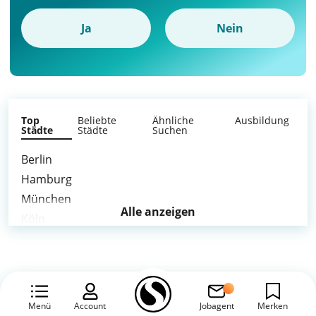
Ja
Nein
Top
Beliebte
Ähnliche
Ausbildung
Städte
Städte
Suchen
Berlin
Hamburg
München
Alle anzeigen
Köln
Frankfurt am Main
Stuttgart
Düsseldorf
Leipzig
Menü
Account
Jobagent
Merken