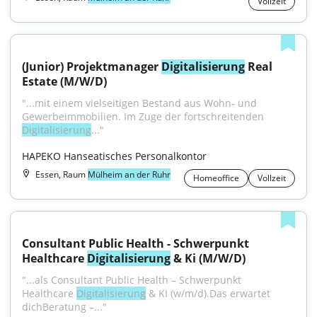
Vollzeit
(Junior) Projektmanager 
Digitalisierung
 Real 
Estate (M/W/D)
"...mit einem vielseitigen Bestand aus Wohn- und 
Gewerbeimmobilien. Im Zuge der fortschreitenden 
Digitalisierung
..."
HAPEKO Hanseatisches Personalkontor
Essen, Raum
Mülheim an der Ruhr
Homeoffice
Vollzeit
Consultant Public Health - Schwerpunkt 
Healthcare 
Digitalisierung
 & Ki (M/W/D)
"...als Consultant Public Health – Schwerpunkt 
Healthcare 
Digitalisierung
 & KI (w/m/d).Das erwartet 
dichBeratung –..."