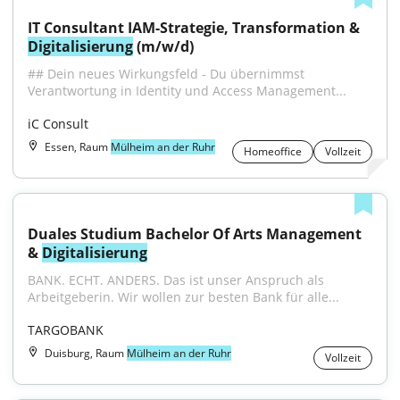
IT Consultant IAM-Strategie, Transformation & 
Digitalisierung
 (m/w/d)
## Dein neues Wirkungsfeld - Du übernimmst 
Verantwortung in Identity und Access Management...
iC Consult
Essen, Raum
Mülheim an der Ruhr
Homeoffice
Vollzeit
Duales Studium Bachelor Of Arts Management 
& 
Digitalisierung
BANK. ECHT. ANDERS. Das ist unser Anspruch als 
Arbeitgeberin. Wir wollen zur besten Bank für alle...
TARGOBANK
Duisburg, Raum
Mülheim an der Ruhr
Vollzeit