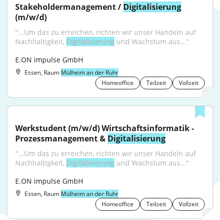
Stakeholdermanagement / 
Digitalisierung
(m/w/d)
"...Um das zu erreichen, richten wir unser Handeln auf 
Nachhaltigkeit, 
Digitalisierung
 und Wachstum aus..."
E.ON impulse GmbH
Essen, Raum
Mülheim an der Ruhr
Homeoffice
Teilzeit
Vollzeit
Werkstudent (m/w/d) Wirtschaftsinformatik - 
Prozessmanagement & 
Digitalisierung
"...Um das zu erreichen, richten wir unser Handeln auf 
Nachhaltigkeit, 
Digitalisierung
 und Wachstum aus..."
E.ON impulse GmbH
Essen, Raum
Mülheim an der Ruhr
Homeoffice
Teilzeit
Vollzeit