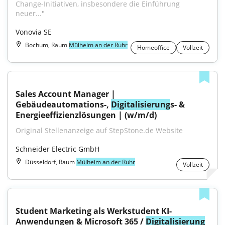
Change-Initiativen, insbesondere die Einführung 
neuer..."
Vonovia SE
Bochum, Raum
Mülheim an der Ruhr
Homeoffice
Vollzeit
Sales Account Manager | 
Gebäudeautomations-, 
Digitalisierung
s- & 
Energieeffizienzlösungen | (w/m/d)
Original Stellenanzeige auf StepStone.de Website
Schneider Electric GmbH
Düsseldorf, Raum
Mülheim an der Ruhr
Vollzeit
Student Marketing als Werkstudent KI-
Anwendungen & Microsoft 365 / 
Digitalisierung