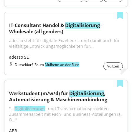
IT-Consultant Handel & 
Digitalisierung
 - 
Wholesale (all genders)
adesso steht für digitale Exzellenz – und damit auch für 
vielfältige Entwicklungsmöglichkeiten für...
adesso SE
Düsseldorf, Raum
Mülheim an der Ruhr
Vollzeit
Werkstudent (m/w/d) für 
Digitalisierung
, 
Automatisierung & Maschinenanbindung
"...
Digitalisierungs
- und Transformationsprojekten - 
Zusammenarbeit mit Fach- und Business-Abteilungen (z. 
B..."
ABB