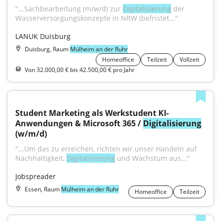
"...Sachbearbeitung (m/w/d) zur 
Digitalisierung
 der 
Wasserversorgungskonzepte in NRW (befristet..."
LANUK Duisburg
Duisburg, Raum
Mülheim an der Ruhr
Homeoffice
Teilzeit
Vollzeit
Von 32.000,00 € bis 42.500,00 € pro Jahr
Student Marketing als Werkstudent KI-
Anwendungen & Microsoft 365 / 
Digitalisierung
(w/m/d)
"...Um das zu erreichen, richten wir unser Handeln auf 
Nachhaltigkeit, 
Digitalisierung
 und Wachstum aus..."
Jobspreader
Essen, Raum
Mülheim an der Ruhr
Homeoffice
Teilzeit