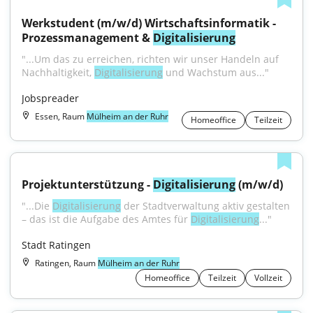
Werkstudent (m/w/d) Wirtschaftsinformatik - 
Prozessmanagement & 
Digitalisierung
"...Um das zu erreichen, richten wir unser Handeln auf 
Nachhaltigkeit, 
Digitalisierung
 und Wachstum aus..."
Jobspreader
Essen, Raum
Mülheim an der Ruhr
Homeoffice
Teilzeit
Projektunterstützung - 
Digitalisierung
 (m/w/d)
"...Die 
Digitalisierung
 der Stadtverwaltung aktiv gestalten 
– das ist die Aufgabe des Amtes für 
Digitalisierung
..."
Stadt Ratingen
Ratingen, Raum
Mülheim an der Ruhr
Homeoffice
Teilzeit
Vollzeit