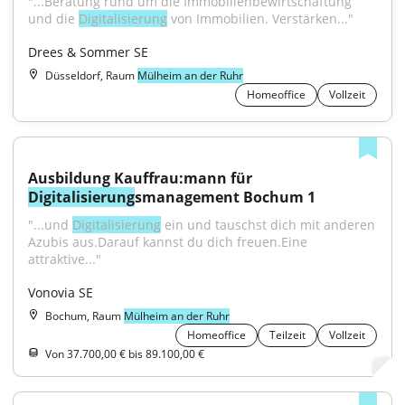
"...Beratung rund um die Immobilienbewirtschaftung 
und die 
Digitalisierung
 von Immobilien. Verstärken..."
Drees & Sommer SE
Düsseldorf, Raum
Mülheim an der Ruhr
Homeoffice
Vollzeit
Ausbildung Kauffrau:mann für 
Digitalisierung
smanagement Bochum 1
"...und 
Digitalisierung
 ein und tauschst dich mit anderen 
Azubis aus.Darauf kannst du dich freuen.Eine 
attraktive..."
Vonovia SE
Bochum, Raum
Mülheim an der Ruhr
Homeoffice
Teilzeit
Vollzeit
Von 37.700,00 € bis 89.100,00 €