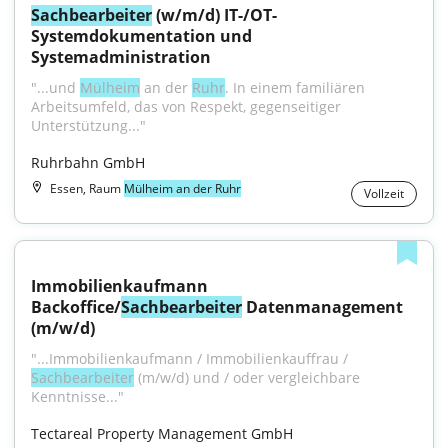
Sachbearbeiter
 (w/m/d) IT-/OT-
Systemdokumentation und 
Systemadministration
"...und 
Mülheim
 an der 
Ruhr
. In einem familiären 
Arbeitsumfeld, das von Respekt, gegenseitiger 
Unterstützung..."
Ruhrbahn GmbH
Essen, Raum
Mülheim an der Ruhr
Vollzeit
Immobilienkaufmann 
Backoffice/
Sachbearbeiter
 Datenmanagement 
(m/w/d)
"...Immobilienkaufmann / Immobilienkauffrau / 
Sachbearbeiter
 (m/w/d) und / oder vergleichbare 
Kenntnisse..."
Tectareal Property Management GmbH