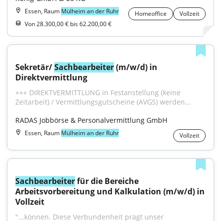
Essen, Raum
Mülheim an der Ruhr
Homeoffice
Vollzeit
Von 28.300,00 € bis 62.200,00 €
Sekretär/ 
Sachbearbeiter
 (m/w/d) in 
Direktvermittlung
+++ DIREKTVERMITTLUNG in Festanstellung (keine 
Zeitarbeit) / Vermittlungsgutscheine (AVGS) werden...
RADAS Jobbörse & Personalvermittlung GmbH
Essen, Raum
Mülheim an der Ruhr
Vollzeit
Sachbearbeiter
 für die Bereiche 
Arbeitsvorbereitung und Kalkulation (m/w/d) in 
Vollzeit
"...können. Diese Verbundenheit prägt unser 