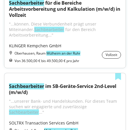
Sachbearbeiter
 für die Bereiche 
Arbeitsvorbereitung und Kalkulation (m/w/d) in 
Vollzeit
"...können. Diese Verbundenheit prägt unser 
Miteinander.
Sachbearbeiter
 für den Bereich 
Arbeitsvorbereitung..."
KLINGER Kempchen GmbH
Oberhausen, Raum
Mülheim an der Ruhr
Vollzeit
Von 36.500,00 € bis 49.500,00 € pro Jahr
Sachbearbeiter
 im SB-Geräte-Service 2nd-Level 
(m/w/d)
"...unserer Bank- und Handelskunden. Für dieses Team 
suchen wir engagierte und zuverlässige 
Sachbearbeiter
..."
SOLTRX Transaction Services GmbH