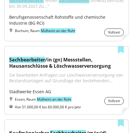
Sachbearbeiterin
 /einen 
Sachbearbeiter
 (m/w/d) befristet 
bis 30.09.2027.Zu..."
Berufsgenossenschaft Rohstoffe und chemische 
Industrie (BG RCI)
Bochum, Raum
Mülheim an der Ruhr
Vollzeit
Sachbearbeiter
/in (gn) Messstellen, 
Hausanschlüsse & Löschwasserversorgung
Sie bearbeiten Anfragen zur Löschwasserversorgung von 
Bestandsanlagen auf Grundlage der bestehenden...
Stadtwerke Essen AG
Essen, Raum
Mülheim an der Ruhr
Vollzeit
Von 51.000,00 € bis 60.000,00 € pro Jahr