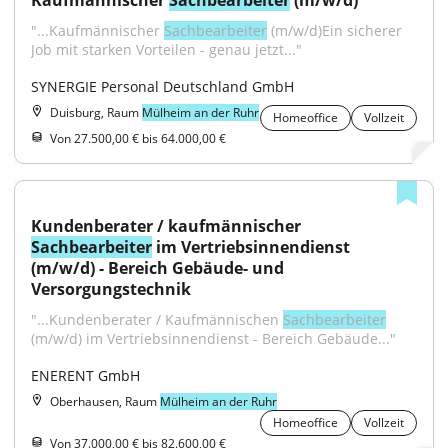
Kaufmännischer 
Sachbearbeiter
 (m/w/d)
"...Kaufmännischer 
Sachbearbeiter
 (m/w/d)Ein sicherer 
Job mit starken Vorteilen - genau jetzt..."
SYNERGIE Personal Deutschland GmbH
Duisburg, Raum
Mülheim an der Ruhr
Homeoffice
Vollzeit
Von 27.500,00 € bis 64.000,00 €
Kundenberater / kaufmännischer 
Sachbearbeiter
 im Vertriebsinnendienst 
(m/w/d) - Bereich Gebäude- und 
Versorgungstechnik
"...Kundenberater / Kaufmännischen 
Sachbearbeiter
(m/w/d) im Vertriebsinnendienst - Bereich Gebäude..."
ENERENT GmbH
Oberhausen, Raum
Mülheim an der Ruhr
Homeoffice
Vollzeit
Von 37.000,00 € bis 82.600,00 €