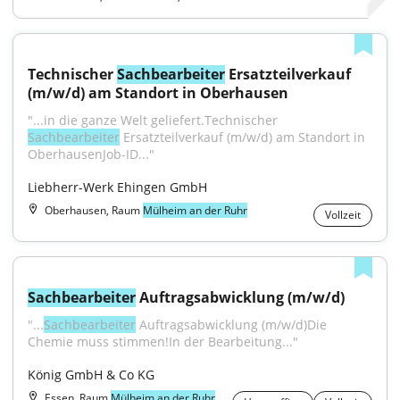
Technischer 
Sachbearbeiter
 Ersatzteilverkauf 
(m/w/d) am Standort in Oberhausen
"...in die ganze Welt geliefert.Technischer 
Sachbearbeiter
 Ersatzteilverkauf (m/w/d) am Standort in 
OberhausenJob-ID..."
Liebherr-Werk Ehingen GmbH
Oberhausen, Raum
Mülheim an der Ruhr
Vollzeit
Sachbearbeiter
 Auftragsabwicklung (m/w/d)
"...
Sachbearbeiter
 Auftragsabwicklung (m/w/d)Die 
Chemie muss stimmen!In der Bearbeitung..."
König GmbH & Co KG
Essen, Raum
Mülheim an der Ruhr