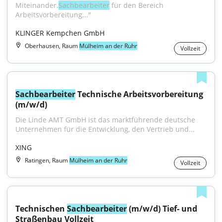
Miteinander.
Sachbearbeiter
 für den Bereich 
Arbeitsvorbereitung..."
KLINGER Kempchen GmbH
Oberhausen, Raum
Mülheim an der Ruhr
Vollzeit
Sachbearbeiter
 Technische Arbeitsvorbereitung 
(m/w/d)
Die Linde AMT GmbH ist das marktführende deutsche 
Unternehmen für die Entwicklung, den Vertrieb und...
XING
Ratingen, Raum
Mülheim an der Ruhr
Vollzeit
Technischen 
Sachbearbeiter
 (m/w/d) Tief- und 
Straßenbau Vollzeit