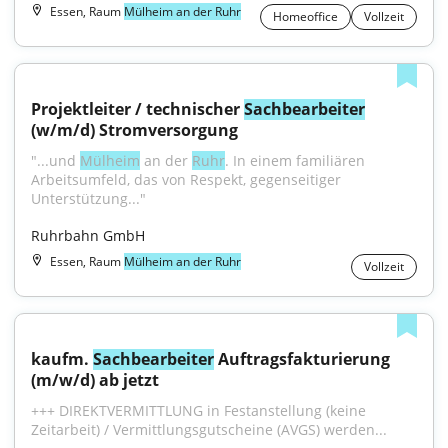
Essen, Raum
Mülheim an der Ruhr
Homeoffice
Vollzeit
Projektleiter / technischer 
Sachbearbeiter
(w/m/d) Stromversorgung
"...und 
Mülheim
 an der 
Ruhr
. In einem familiären 
Arbeitsumfeld, das von Respekt, gegenseitiger 
Unterstützung..."
Ruhrbahn GmbH
Essen, Raum
Mülheim an der Ruhr
Vollzeit
kaufm. 
Sachbearbeiter
 Auftragsfakturierung 
(m/w/d) ab jetzt
+++ DIREKTVERMITTLUNG in Festanstellung (keine 
Zeitarbeit) / Vermittlungsgutscheine (AVGS) werden...