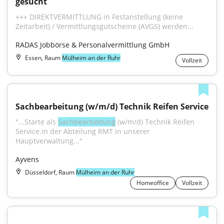
gesucht
+++ DIREKTVERMITTLUNG in Festanstellung (keine 
Zeitarbeit) / Vermittlungsgutscheine (AVGS) werden...
RADAS Jobbörse & Personalvermittlung GmbH
Essen, Raum
Mülheim an der Ruhr
Vollzeit
Sachbearbeitung (w/m/d) Technik Reifen Service
"...Starte als 
Sachbearbeitung
 (w/m/d) Technik Reifen 
Service.In der Abteilung RMT in unserer 
Hauptverwaltung..."
Ayvens
Düsseldorf, Raum
Mülheim an der Ruhr
Homeoffice
Vollzeit