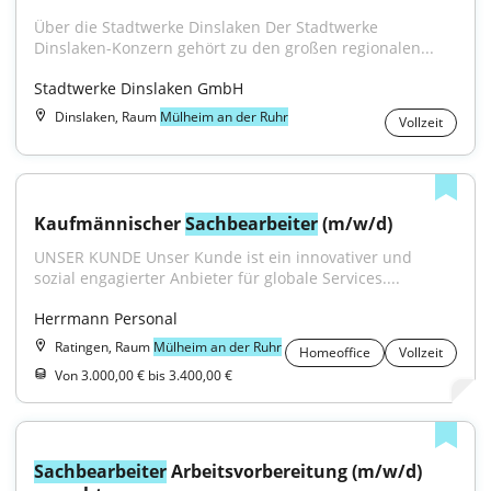
Über die Stadtwerke Dinslaken Der Stadtwerke 
Dinslaken-Konzern gehört zu den großen regionalen...
Stadtwerke Dinslaken GmbH
Dinslaken, Raum
Mülheim an der Ruhr
Vollzeit
Kaufmännischer 
Sachbearbeiter
 (m/w/d)
UNSER KUNDE Unser Kunde ist ein innovativer und 
sozial engagierter Anbieter für globale Services....
Herrmann Personal
Ratingen, Raum
Mülheim an der Ruhr
Homeoffice
Vollzeit
Von 3.000,00 € bis 3.400,00 €
Sachbearbeiter
 Arbeitsvorbereitung (m/w/d) 