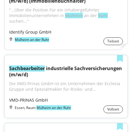
(m/w/d) (Immobilienbuchhalter)
"...Über die Position Für ein inhabergeführtes 
Immobilienunternehmen in 
Mülheim
 an der 
Ruhr
suchen..."
Identify Group GmbH
Mülheim an der Ruhr
Teilzeit
Sachbearbeiter
 industrielle Sachversicherungen 
(m/w/d)
Die VMD-Prinas GmbH ist ein Unternehmen der Ecclesia 
Gruppe und Spezialmakler für Risiko- und...
VMD-PRINAS GmbH
Essen, Raum
Mülheim an der Ruhr
Vollzeit