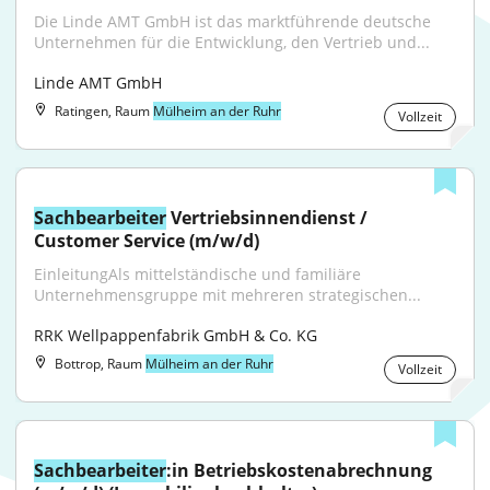
Die Linde AMT GmbH ist das marktführende deutsche 
Unternehmen für die Entwicklung, den Vertrieb und...
Linde AMT GmbH
Ratingen, Raum
Mülheim an der Ruhr
Vollzeit
Sachbearbeiter
 Vertriebsinnendienst / 
Customer Service (m/w/d)
EinleitungAls mittelständische und familiäre 
Unternehmensgruppe mit mehreren strategischen...
RRK Wellpappenfabrik GmbH & Co. KG
Bottrop, Raum
Mülheim an der Ruhr
Vollzeit
Sachbearbeiter
:in Betriebskostenabrechnung 