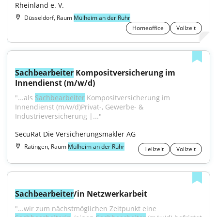
Rheinland e. V.
Düsseldorf, Raum
Mülheim an der Ruhr
Homeoffice
Vollzeit
Sachbearbeiter
 Kompositversicherung im 
Innendienst (m/w/d)
"...als 
Sachbearbeiter
 Kompositversicherung im 
Innendienst (m⁠/⁠w⁠/⁠d)Privat-, Gewerbe- & 
Industrieversicherung |..."
SecuRat Die Versicherungsmakler AG
Ratingen, Raum
Mülheim an der Ruhr
Teilzeit
Vollzeit
Sachbearbeiter
/in Netzwerkarbeit
"...wir zum nächstmöglichen Zeitpunkt eine 