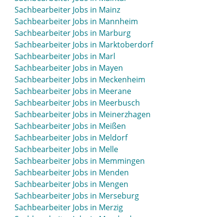
Sachbearbeiter Jobs in Lindau
Sachbearbeiter Jobs in Mainz
Sachbearbeiter Jobs in Lindenberg
Sachbearbeiter Jobs in Mannheim
Sachbearbeiter Jobs in Lindlar
Sachbearbeiter Jobs in Marburg
Sachbearbeiter Jobs in Lippstadt
Sachbearbeiter Jobs in Marktoberdorf
Sachbearbeiter Jobs in Lohne
Sachbearbeiter Jobs in Marl
Sachbearbeiter Jobs in Löhne
Sachbearbeiter Jobs in Mayen
Sachbearbeiter Jobs in Lörrach
Sachbearbeiter Jobs in Meckenheim
Sachbearbeiter Jobs in Lübbecke
Sachbearbeiter Jobs in Meerane
Sachbearbeiter Jobs in Lübeck
Sachbearbeiter Jobs in Meerbusch
Sachbearbeiter Jobs in Luckenwalde
Sachbearbeiter Jobs in Meinerzhagen
Sachbearbeiter Jobs in Lüdenscheid
Sachbearbeiter Jobs in Meißen
Sachbearbeiter Jobs in Lüdinghausen
Sachbearbeiter Jobs in Meldorf
Sachbearbeiter Jobs in Ludwigsburg
Sachbearbeiter Jobs in Melle
Sachbearbeiter Jobs in Ludwigsfelde
Sachbearbeiter Jobs in Memmingen
Sachbearbeiter Jobs in Ludwigshafen
Sachbearbeiter Jobs in Menden
Sachbearbeiter Jobs in Lüneburg
Sachbearbeiter Jobs in Mengen
Sachbearbeiter Jobs in Lünen
Sachbearbeiter Jobs in Merseburg
Sachbearbeiter Jobs in Luzern
Sachbearbeiter Jobs in Merzig