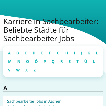
Karriere in Sachbearbeiter:
Beliebte Städte für
Sachbearbeiter Jobs
A
B
C
D
E
F
G
H
I
J
K
L
M
N
O
Ö
P
Q
R
S
T
Ü
U
V
W
X
Z
A
Sachbearbeiter Jobs in Aachen