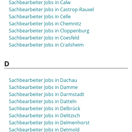
Sachbearbeiter Jobs in Calw
Sachbearbeiter Jobs in Beckum
Sachbearbeiter Jobs in Castrop-Rauxel
Sachbearbeiter Jobs in Bensheim
Sachbearbeiter Jobs in Celle
Sachbearbeiter Jobs in Bergedorf
Sachbearbeiter Jobs in Chemnitz
Sachbearbeiter Jobs in Bergheim
Sachbearbeiter Jobs in Cloppenburg
Sachbearbeiter Jobs in Bergisch Gladbach
Sachbearbeiter Jobs in Coesfeld
Sachbearbeiter Jobs in Bergkamen
Sachbearbeiter Jobs in Crailsheim
Sachbearbeiter Jobs in Berlin
Sachbearbeiter Jobs in Bernau
D
Sachbearbeiter Jobs in Bernau bei Berlin
Sachbearbeiter Jobs in Bernburg
Sachbearbeiter Jobs in Beverstedt
Sachbearbeiter Jobs in Dachau
Sachbearbeiter Jobs in Biberach
Sachbearbeiter Jobs in Damme
Sachbearbeiter Jobs in Bielefeld
Sachbearbeiter Jobs in Darmstadt
Sachbearbeiter Jobs in Bietigheim-Bissingen
Sachbearbeiter Jobs in Datteln
Sachbearbeiter Jobs in Bingen
Sachbearbeiter Jobs in Delbrück
Sachbearbeiter Jobs in Bitburg
Sachbearbeiter Jobs in Delitzsch
Sachbearbeiter Jobs in Blaustein
Sachbearbeiter Jobs in Delmenhorst
Sachbearbeiter Jobs in Böblingen
Sachbearbeiter Jobs in Detmold