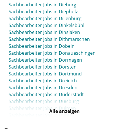
Sachbearbeiter Jobs in Bochum
Sachbearbeiter Jobs in Dieburg
Sachbearbeiter Jobs in Bonn
Sachbearbeiter Jobs in Diepholz
Sachbearbeiter Jobs in Bordesholm
Sachbearbeiter Jobs in Dillenburg
Sachbearbeiter Jobs in Borken
Sachbearbeiter Jobs in Dinkelsbühl
Sachbearbeiter Jobs in Borna
Sachbearbeiter Jobs in Dinslaken
Sachbearbeiter Jobs in Bottrop
Sachbearbeiter Jobs in Dithmarschen
Sachbearbeiter Jobs in Brake
Sachbearbeiter Jobs in Döbeln
Sachbearbeiter Jobs in Brakel
Sachbearbeiter Jobs in Donaueschingen
Sachbearbeiter Jobs in Bramsche
Sachbearbeiter Jobs in Dormagen
Sachbearbeiter Jobs in Brandenburg
Sachbearbeiter Jobs in Dorsten
Sachbearbeiter Jobs in Braunschweig
Sachbearbeiter Jobs in Dortmund
Sachbearbeiter Jobs in Bremen
Sachbearbeiter Jobs in Dreieich
Sachbearbeiter Jobs in Bremerhaven
Sachbearbeiter Jobs in Dresden
Sachbearbeiter Jobs in Bretten
Sachbearbeiter Jobs in Duderstadt
Sachbearbeiter Jobs in Brilon
Sachbearbeiter Jobs in Duisburg
Sachbearbeiter Jobs in Bruchsal
Sachbearbeiter Jobs in Dülmen
Sachbearbeiter Jobs in Brühl
Alle anzeigen
Sachbearbeiter Jobs in Düren
Sachbearbeiter Jobs in Buchloe
Sachbearbeiter Jobs in Düsseldorf
Sachbearbeiter Jobs in Bückeburg