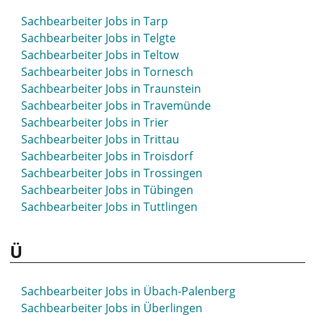
Sachbearbeiter Jobs in Siegen
Sachbearbeiter Jobs in Tarp
Sachbearbeiter Jobs in Sigmaringen
Sachbearbeiter Jobs in Telgte
Sachbearbeiter Jobs in Sindelfingen
Sachbearbeiter Jobs in Teltow
Sachbearbeiter Jobs in Singen
Sachbearbeiter Jobs in Tornesch
Sachbearbeiter Jobs in Sinsheim
Sachbearbeiter Jobs in Traunstein
Sachbearbeiter Jobs in Soest
Sachbearbeiter Jobs in Travemünde
Sachbearbeiter Jobs in Solingen
Sachbearbeiter Jobs in Trier
Sachbearbeiter Jobs in Soltau
Sachbearbeiter Jobs in Trittau
Sachbearbeiter Jobs in Sömmerda
Sachbearbeiter Jobs in Troisdorf
Sachbearbeiter Jobs in Sonthofen
Sachbearbeiter Jobs in Trossingen
Sachbearbeiter Jobs in Spaichingen
Sachbearbeiter Jobs in Tübingen
Sachbearbeiter Jobs in Spandau
Sachbearbeiter Jobs in Tuttlingen
Sachbearbeiter Jobs in Spenge
Sachbearbeiter Jobs in Speyer
Ü
Sachbearbeiter Jobs in Springe
Sachbearbeiter Jobs in Stade
Sachbearbeiter Jobs in Stadthagen
Sachbearbeiter Jobs in Übach-Palenberg
Sachbearbeiter Jobs in Starnberg
Sachbearbeiter Jobs in Überlingen