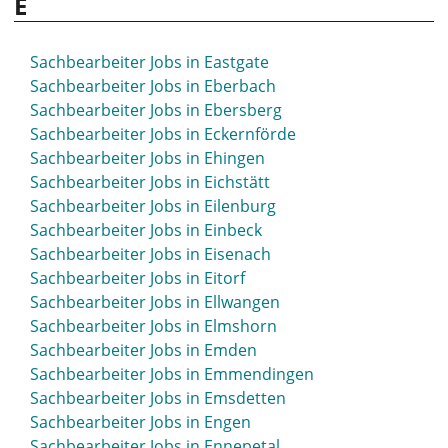
E
Sachbearbeiter Jobs in Büdingen
Sachbearbeiter Jobs in Bühl
Sachbearbeiter Jobs in Bünde
Sachbearbeiter Jobs in Eastgate
Sachbearbeiter Jobs in Burgdorf
Sachbearbeiter Jobs in Eberbach
Sachbearbeiter Jobs in Burghausen
Sachbearbeiter Jobs in Ebersberg
Sachbearbeiter Jobs in Burscheid
Sachbearbeiter Jobs in Eckernförde
Sachbearbeiter Jobs in Büsum
Sachbearbeiter Jobs in Ehingen
Sachbearbeiter Jobs in Butzbach
Sachbearbeiter Jobs in Eichstätt
Sachbearbeiter Jobs in Buxtehude
Sachbearbeiter Jobs in Eilenburg
Sachbearbeiter Jobs in Einbeck
Sachbearbeiter Jobs in Eisenach
Sachbearbeiter Jobs in Eitorf
Sachbearbeiter Jobs in Ellwangen
Sachbearbeiter Jobs in Elmshorn
Sachbearbeiter Jobs in Emden
Sachbearbeiter Jobs in Emmendingen
Sachbearbeiter Jobs in Emsdetten
Sachbearbeiter Jobs in Engen
Sachbearbeiter Jobs in Ennepetal