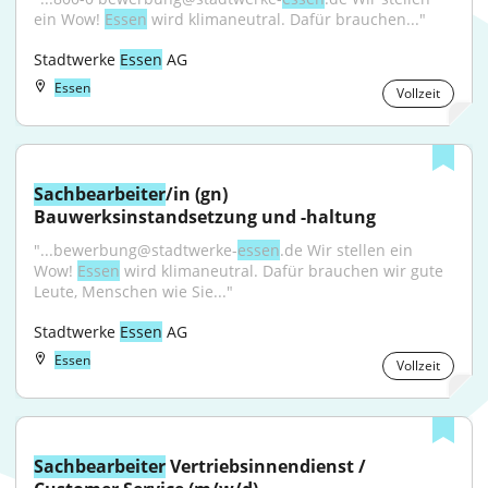
ein Wow! 
Essen
 wird klimaneutral. Dafür brauchen..."
Stadtwerke 
Essen
 AG
Essen
Vollzeit
Sachbearbeiter
/in (gn) 
Bauwerksinstandsetzung und -haltung
"...bewerbung@stadtwerke-
essen
.de Wir stellen ein 
Wow! 
Essen
 wird klimaneutral. Dafür brauchen wir gute 
Leute, Menschen wie Sie..."
Stadtwerke 
Essen
 AG
Essen
Vollzeit
Sachbearbeiter
 Vertriebsinnendienst / 