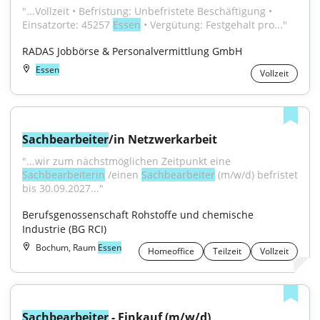
"...Vollzeit • Befristung: Unbefristete Beschäftigung • 
Einsatzorte: 45257 
Essen
 • Vergütung: Festgehalt pro..."
RADAS Jobbörse & Personalvermittlung GmbH
Essen
Vollzeit
Sachbearbeiter
/in Netzwerkarbeit
"...wir zum nächstmöglichen Zeitpunkt eine 
Sachbearbeiterin
 /einen 
Sachbearbeiter
 (m/w/d) befristet 
bis 30.09.2027..."
Berufsgenossenschaft Rohstoffe und chemische 
Industrie (BG RCI)
Bochum, Raum
Essen
Homeoffice
Teilzeit
Vollzeit
Sachbearbeiter
 - Einkauf (m/w/d)