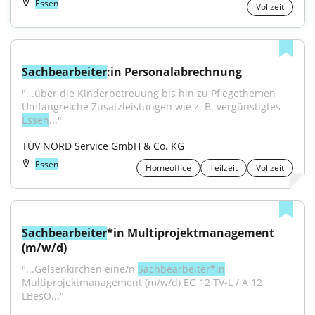
Essen
Vollzeit
Sachbearbeiter
:in Personalabrechnung
"...über die Kinderbetreuung bis hin zu Pflegethemen 
Umfangreiche Zusatzleistungen wie z. B. vergünstigtes 
Essen
..."
TÜV NORD Service GmbH & Co. KG
Essen
Homeoffice
Teilzeit
Vollzeit
Sachbearbeiter
*in Multiprojektmanagement 
(m/w/d)
"...Gelsenkirchen eine/n 
Sachbearbeiter*in
Multiprojektmanagement (m/w/d) EG 12 TV-L / A 12 
LBesO..."