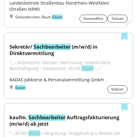
Landesbetrieb Straßenbau Nordrhein-Westfalen 
(Straßen.NRW)
Gelsenkirchen, Raum
Essen
Homeoffice
Teilzeit
Sekretär/ 
Sachbearbeiter
 (m/w/d) in 
Direktvermittlung
"...• Arbeitszeit: Vollzeit • Befristung: Unbefristete 
Beschäftigung • Einsatzorte: 45130 
Essen
 •..."
RADAS Jobbörse & Personalvermittlung GmbH
Essen
Vollzeit
kaufm. 
Sachbearbeiter
 Auftragsfakturierung 
(m/w/d) ab jetzt
"...45149 
Essen
 • Vergütung: Festgehalt pro Monat von 