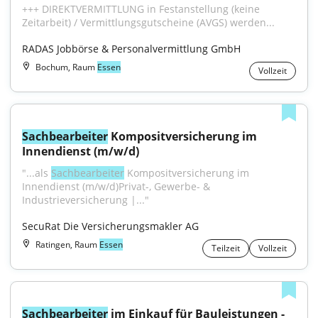
+++ DIREKTVERMITTLUNG in Festanstellung (keine 
Zeitarbeit) / Vermittlungsgutscheine (AVGS) werden...
RADAS Jobbörse & Personalvermittlung GmbH
Bochum, Raum
Essen
Vollzeit
Sachbearbeiter
 Kompositversicherung im 
Innendienst (m/w/d)
"...als 
Sachbearbeiter
 Kompositversicherung im 
Innendienst (m⁠/⁠w⁠/⁠d)Privat-, Gewerbe- & 
Industrieversicherung |..."
SecuRat Die Versicherungsmakler AG
Ratingen, Raum
Essen
Teilzeit
Vollzeit
Sachbearbeiter
 im Einkauf für Bauleistungen - 