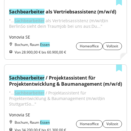
Sachbearbeiter
 als Vertriebsassistenz (m/w/d)
"...
Sachbearbeiter
 als Vertriebsassistenz (m/w/d)in 
BerlinSo sieht dein Traumjob bei uns aus:Du..."
Vonovia SE
Bochum, Raum
Essen
Homeoffice
Vollzeit
Von 28.900,00 € bis 60.900,00 €
Sachbearbeiter
 / Projektassistent für 
Projektentwicklung & Baumanagement (m/w/d)
"...
Sachbearbeiter
 / Projektassistent für 
Projektentwicklung & Baumanagement (m/w/d)in 
StuttgartSo..."
Vonovia SE
Bochum, Raum
Essen
Homeoffice
Vollzeit
Von 34.200,00 € bis 61.300,00 €