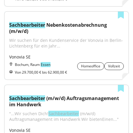
Sachbearbeiter
 Nebenkostenabrechnung 
(m/w/d)
​Wir suchen für den Kundenservice der Vonovia in Berlin-
Lichtenberg für ein Jahr...
Vonovia SE
Bochum, Raum
Essen
Homeoffice
Vollzeit
Von 29.700,00 € bis 62.900,00 €
Sachbearbeiter
 (m/w/d) Auftragsmanagement 
im Handwerk
"...Wir suchen Dich!
Sachbearbeiter
 (m/w/d) 
Auftragsmanagement im Handwerk Wir bietenEinen..."
Vonovia SE