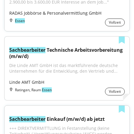
2.900,00 bis 3.600,00 EUR Interesse an dem Job..."
RADAS Jobbörse & Personalvermittlung GmbH
Essen
Vollzeit
Sachbearbeiter
 Technische Arbeitsvorbereitung 
(m/w/d)
Die Linde AMT GmbH ist das marktführende deutsche 
Unternehmen für die Entwicklung, den Vertrieb und...
Linde AMT GmbH
Ratingen, Raum
Essen
Vollzeit
Sachbearbeiter
 Einkauf (m/w/d) ab jetzt
+++ DIREKTVERMITTLUNG in Festanstellung (keine 
Zeitarbeit) / Vermittlungsgutscheine (AVGS) werden...