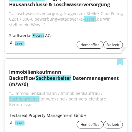
Hausanschlüsse & Löschwasserversorgung
"...Löschwasserversorgung. Fragen zur Stelle? Gina Pilling 
0201 / 800-0 bewerbung@stadtwerke-
essen
.de Wir 
stellen ein Wow..."
Stadtwerke 
Essen
 AG
Essen
Homeoffice
Vollzeit
Immobilienkaufmann 
Backoffice/
Sachbearbeiter
 Datenmanagement 
(m/w/d)
"...Immobilienkaufmann / Immobilienkauffrau / 
Sachbearbeiter
 (m/w/d) und / oder vergleichbare 
Kenntnisse..."
Tectareal Property Management GmbH
Essen
Homeoffice
Vollzeit