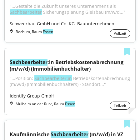
"...Gestalte die Zukunft unseres Unternehmens als 
Sachbearbeiter
 Sicherungsplanung Gleisbau (m/​w/​d..."
Schweerbau GmbH und Co. KG. Bauunternehmen
Bochum, Raum
Essen
Vollzeit
Sachbearbeiter
:in Betriebskostenabrechnung 
(m/w/d) (Immobilienbuchhalter)
"...Position: 
Sachbearbeiter:in
 Betriebskostenabrechnung 
(m/w/d) (Immobilienbuchhalters) · Standort..."
Identify Group GmbH
Mülheim an der Ruhr, Raum
Essen
Teilzeit
Kaufmännische 
Sachbearbeiter
 (m/w/d) in VZ