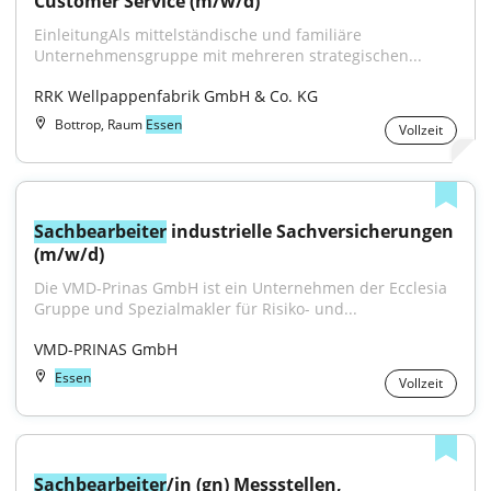
Customer Service (m/w/d)
EinleitungAls mittelständische und familiäre 
Unternehmensgruppe mit mehreren strategischen...
RRK Wellpappenfabrik GmbH & Co. KG
Bottrop, Raum
Essen
Vollzeit
Sachbearbeiter
 industrielle Sachversicherungen 
(m/w/d)
Die VMD-Prinas GmbH ist ein Unternehmen der Ecclesia 
Gruppe und Spezialmakler für Risiko- und...
VMD-PRINAS GmbH
Essen
Vollzeit
Sachbearbeiter
/in (gn) Messstellen, 