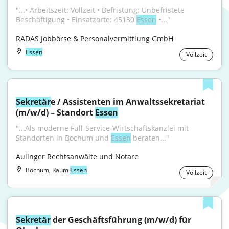
"...• Arbeitszeit: Vollzeit • Befristung: Unbefristete 
Beschäftigung • Einsatzorte: 45130 
Essen
 •..."
RADAS Jobbörse & Personalvermittlung GmbH
Essen
Vollzeit
Sekretär
e / Assistenten im Anwaltssekretariat 
(m/w/d) – Standort 
Essen
"...Als moderne Full-Service-Wirtschaftskanzlei mit 
Standorten in Bochum und 
Essen
 beraten..."
Aulinger Rechtsanwälte und Notare
Bochum, Raum
Essen
Vollzeit
Sekretär
 der Geschäftsführung (m/w/d) für 