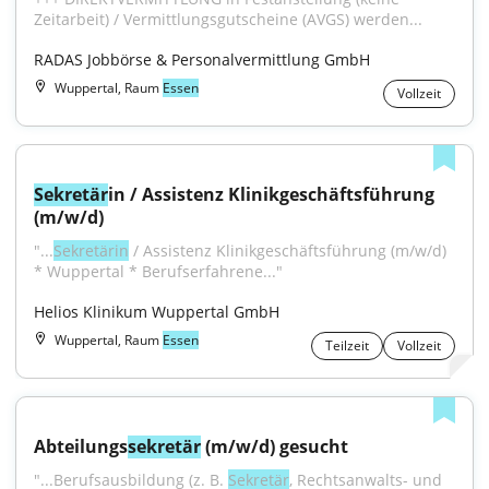
Zeitarbeit) / Vermittlungsgutscheine (AVGS) werden...
RADAS Jobbörse & Personalvermittlung GmbH
Wuppertal, Raum
Essen
Vollzeit
Sekretär
in / Assistenz Klinikgeschäftsführung 
(m/w/d)
"...
Sekretärin
 / Assistenz Klinikgeschäftsführung (m/w/d) 
* Wuppertal * Berufserfahrene..."
Helios Klinikum Wuppertal GmbH
Wuppertal, Raum
Essen
Teilzeit
Vollzeit
Abteilungs
sekretär
 (m/w/d) gesucht
"...Berufsausbildung (z. B. 
Sekretär
, Rechtsanwalts- und 