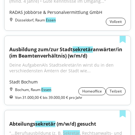
(mind. 4 Jahre) • Gute Kenntnisse im Umgang..."
RADAS Jobbörse & Personalvermittlung GmbH
Düsseldorf, Raum
Essen
Vollzeit
Ausbildung zum/zur Stadt
sekretär
anwärter/in 
(im Beamtenverhältnis) (w/m/d)
Deine AufgabenAls Stadtsekretär/in wirst du in den 
verschiedensten Ämtern der Stadt wie...
Stadt Bochum
Bochum, Raum
Essen
Homeoffice
Teilzeit
Von 31.000,00 € bis 39.000,00 € pro Jahr
Abteilungs
sekretär
 (m/w/d) gesucht
"...Berufsausbildung (z. B. 
Sekretär
, Rechtsanwalts- und 