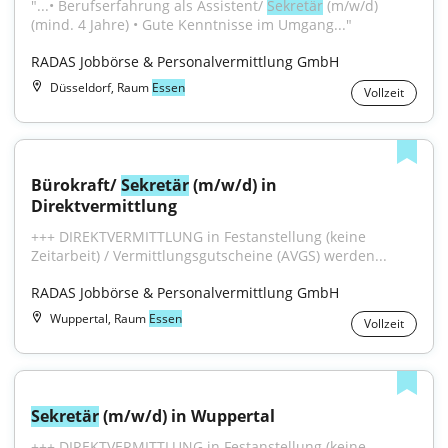
"...• Berufserfahrung als Assistent/ 
Sekretär
 (m/w/d) 
(mind. 4 Jahre) • Gute Kenntnisse im Umgang..."
RADAS Jobbörse & Personalvermittlung GmbH
Düsseldorf, Raum
Essen
Vollzeit
Bürokraft/ 
Sekretär
 (m/w/d) in 
Direktvermittlung
+++ DIREKTVERMITTLUNG in Festanstellung (keine 
Zeitarbeit) / Vermittlungsgutscheine (AVGS) werden...
RADAS Jobbörse & Personalvermittlung GmbH
Wuppertal, Raum
Essen
Vollzeit
Sekretär
 (m/w/d) in Wuppertal
+++ DIREKTVERMITTLUNG in Festanstellung (keine 