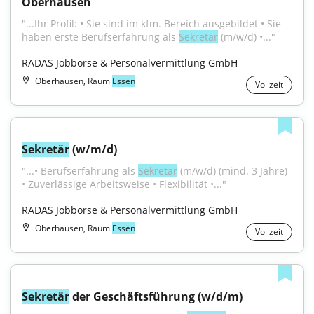
Oberhausen
"...Ihr Profil: • Sie sind im kfm. Bereich ausgebildet • Sie 
haben erste Berufserfahrung als 
Sekretär
 (m/w/d) •..."
RADAS Jobbörse & Personalvermittlung GmbH
Oberhausen, Raum
Essen
Vollzeit
Sekretär
 (w/m/d)
"...• Berufserfahrung als 
Sekretär
 (m/w/d) (mind. 3 Jahre) 
• Zuverlässige Arbeitsweise • Flexibilität •..."
RADAS Jobbörse & Personalvermittlung GmbH
Oberhausen, Raum
Essen
Vollzeit
Sekretär
 der Geschäftsführung (w/d/m)