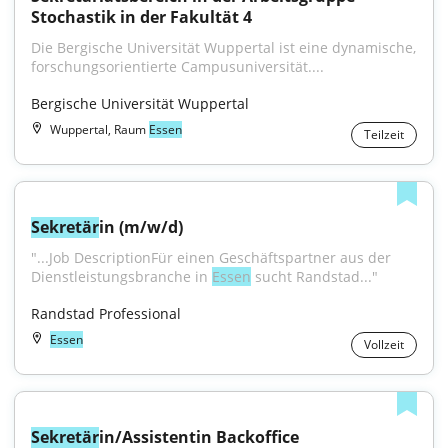
Stochastik in der Fakultät 4
Die Bergische Universität Wuppertal ist eine dynamische, 
forschungsorientierte Campusuniversität....
Bergische Universität Wuppertal
Wuppertal, Raum
Essen
Teilzeit
Sekretär
in (m/w/d)
"...Job DescriptionFür einen Geschäftspartner aus der 
Dienstleistungsbranche in 
Essen
 sucht Randstad..."
Randstad Professional
Essen
Vollzeit
Sekretär
in/Assistentin Backoffice