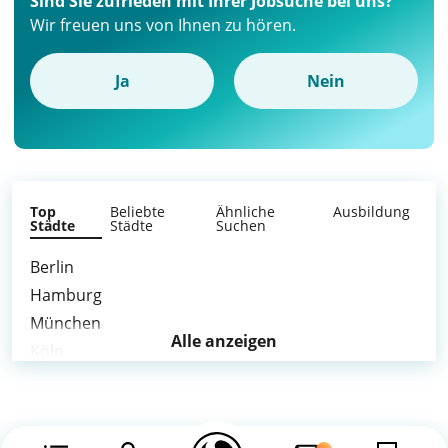
Sind Sie zufrieden mit Ihrer Jobsuche bei uns?
Wir freuen uns von Ihnen zu hören.
Ja
Nein
Top
Beliebte
Ähnliche
Ausbildung
Städte
Städte
Suchen
Berlin
Hamburg
München
Alle anzeigen
Köln
Frankfurt am Main
Stuttgart
Düsseldorf