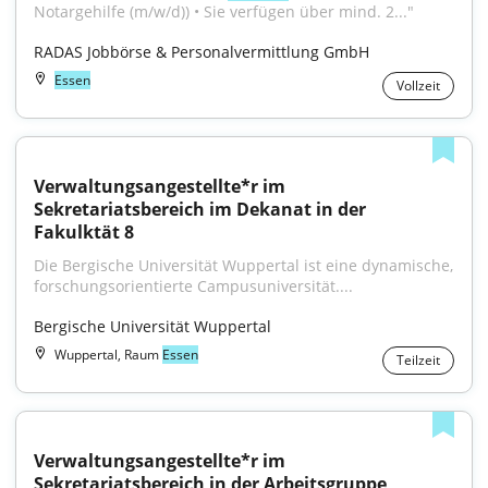
Notargehilfe (m/w/d)) • Sie verfügen über mind. 2..."
RADAS Jobbörse & Personalvermittlung GmbH
Essen
Vollzeit
Verwaltungsangestellte*r im 
Sekretariatsbereich im Dekanat in der 
Fakulktät 8
Die Bergische Universität Wuppertal ist eine dynamische, 
forschungsorientierte Campusuniversität....
Bergische Universität Wuppertal
Wuppertal, Raum
Essen
Teilzeit
Verwaltungsangestellte*r im 
Sekretariatsbereich in der Arbeitsgruppe 