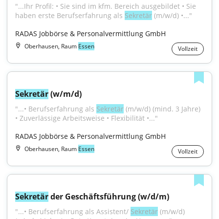
"...Ihr Profil: • Sie sind im kfm. Bereich ausgebildet • Sie 
haben erste Berufserfahrung als 
Sekretär
 (m/w/d) •..."
RADAS Jobbörse & Personalvermittlung GmbH
Oberhausen, Raum
Essen
Vollzeit
Sekretär
 (w/m/d)
"...• Berufserfahrung als 
Sekretär
 (m/w/d) (mind. 3 Jahre) 
• Zuverlässige Arbeitsweise • Flexibilität •..."
RADAS Jobbörse & Personalvermittlung GmbH
Oberhausen, Raum
Essen
Vollzeit
Sekretär
 der Geschäftsführung (w/d/m)
"...• Berufserfahrung als Assistent/ 
Sekretär
 (m/w/d) 