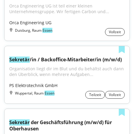
Orca Engineering UG ist teil einer kleinen 
Unternehmensgruppe. Wir fertigen Carbon und...
Orca Engineering UG
Duisburg, Raum
Essen
Vollzeit
Sekretär
/in / Backoffice-Mitarbeiter/in (m/w/d)
Organisation liegt dir im Blut und du behältst auch dann 
den Überblick, wenn mehrere Aufgaben...
PS Elektrotechnik GmbH
Wuppertal, Raum
Essen
Teilzeit
Vollzeit
Sekretär
 der Geschäftsführung (m/w/d) für 
Oberhausen