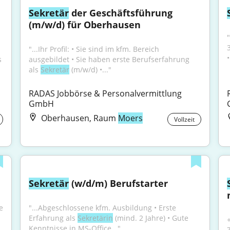
Sekretär
 der Geschäftsführung 
(m/w/d) für Oberhausen
3
"...Ihr Profil: • Sie sind im kfm. Bereich 
•
 
ausgebildet • Sie haben erste Berufserfahrung 
als 
Sekretär
 (m/w/d) •..."
RADAS Jobbörse & Personalvermittlung 
GmbH
Oberhausen, Raum
Moers
Vollzeit
Sekretär
 (w/d/m) Berufstarter
 
"...Abgeschlossene kfm. Ausbildung • Erste 
Erfahrung als 
Sekretärin
 (mind. 2 Jahre) • Gute 
Kenntnisse in MS-Office..."