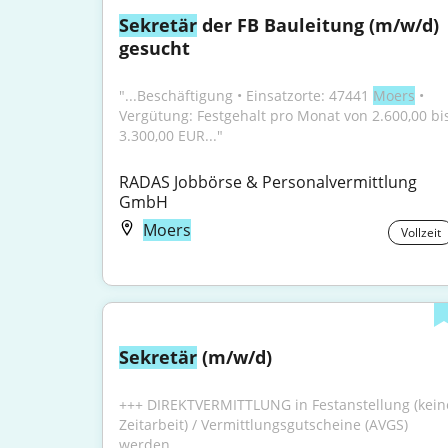
Sekretär
 der FB Bauleitung (m/w/d) 
gesucht
"...Beschäftigung • Einsatzorte: 47441 
Moers
 • 
Vergütung: Festgehalt pro Monat von 2.600,00 bis
3.300,00 EUR..."
RADAS Jobbörse & Personalvermittlung 
GmbH
Moers
Vollzeit
Sekretär
 (m/w/d)
+++ DIREKTVERMITTLUNG in Festanstellung (keine
Zeitarbeit) / Vermittlungsgutscheine (AVGS) 
werden...