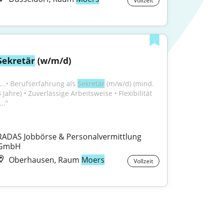
Vollzeit
Sekretär
 (w/m/d)
"...• Berufserfahrung als 
Sekretär
 (m/w/d) (mind. 
 Jahre) • Zuverlässige Arbeitsweise • Flexibilität 
..."
RADAS Jobbörse & Personalvermittlung 
GmbH
Oberhausen, Raum
Moers
Vollzeit