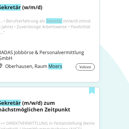
Sekretär
 (w/m/d)
"...• Berufserfahrung als 
Sekretär
 (m/w/d) (mind. 
 Jahre) • Zuverlässige Arbeitsweise • Flexibilität 
..."
RADAS Jobbörse & Personalvermittlung 
GmbH
Oberhausen, Raum
Moers
Vollzeit
Sekretär
 (m/w/d) zum 
nächstmöglichen Zeitpunkt
+++ DIREKTVERMITTLUNG in Festanstellung (keine 
Zeitarbeit) / Vermittlungsgutscheine (AVGS) 