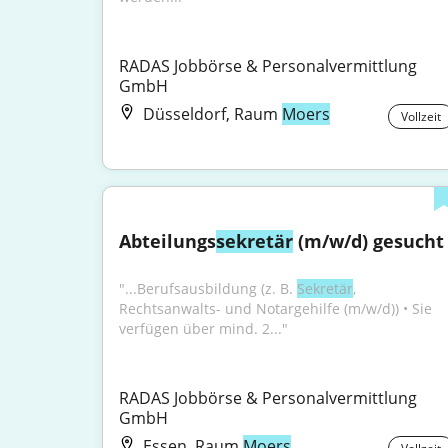
RADAS Jobbörse & Personalvermittlung 
GmbH
Düsseldorf, Raum
Moers
Vollzeit
Abteilungs
sekretär
 (m/w/d) gesucht
"...Berufsausbildung (z. B. 
Sekretär
, 
Rechtsanwalts- und Notargehilfe (m/w/d)) • Sie 
verfügen über mind. 2..."
RADAS Jobbörse & Personalvermittlung 
GmbH
Essen, Raum
Moers