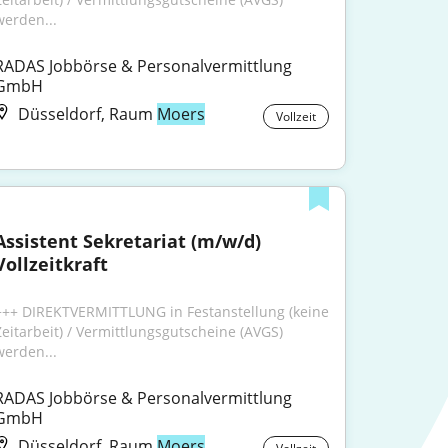
werden...
RADAS Jobbörse & Personalvermittlung 
GmbH
Düsseldorf, Raum
Moers
Vollzeit
Assistent Sekretariat (m/w/d) 
Vollzeitkraft
+++ DIREKTVERMITTLUNG in Festanstellung (keine 
Zeitarbeit) / Vermittlungsgutscheine (AVGS) 
werden...
RADAS Jobbörse & Personalvermittlung 
GmbH
Düsseldorf, Raum
Moers