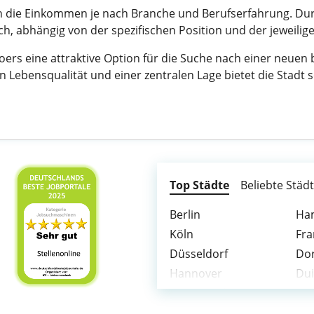
ren die Einkommen je nach Branche und Berufserfahrung. Dur
ich, abhängig von der spezifischen Position und der jeweilig
rs eine attraktive Option für die Suche nach einer neuen b
n Lebensqualität und einer zentralen Lage bietet die Stadt 
Top Städte
Beliebte Städ
Berlin
Ha
Köln
Fra
Düsseldorf
Do
Hannover
Du
Wuppertal
Bo
Wiesbaden
Mö