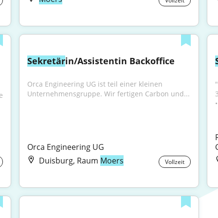
Vollzeit
Sekretär
in/Assistentin Backoffice
Orca Engineering UG ist teil einer kleinen 
Unternehmensgruppe. Wir fertigen Carbon und...
3
 
•
Orca Engineering UG
Duisburg, Raum
Moers
Vollzeit