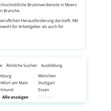
chschnittliche Bruttoverdienste in Moers
en Branche.
eruflichen Herausforderung darstellt. Mit
sowohl für Arbeitgeber als auch für
te
Ähnliche Suchen
Ausbildung
mburg
München
nkfurt am Main
Stuttgart
rtmund
Essen
isburg
Bochum
Alle anzeigen
nn
Karlsruhe
nchengladbach
Gelsenkirchen