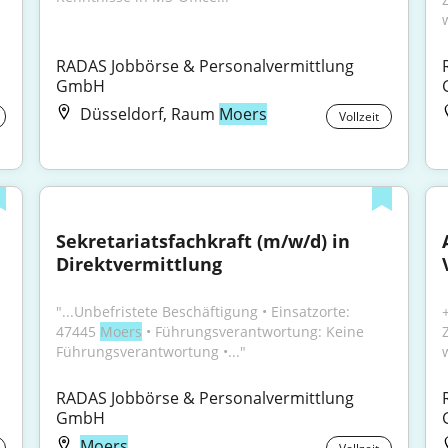
RADAS Jobbörse & Personalvermittlung 
GmbH
Düsseldorf, Raum
Moers
Vollzeit
Sekretariatsfachkraft (m/w/d) in 
Direktvermittlung
"...Unbefristete Beschäftigung • Einsatzorte: 
47445 
Moers
 • Führungsverantwortung: Keine 
Führungsverantwortung •..."
RADAS Jobbörse & Personalvermittlung 
GmbH
Moers