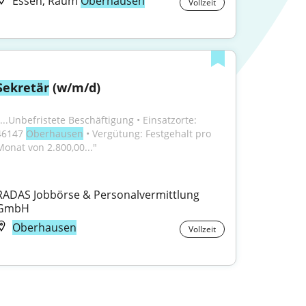
Essen, Raum
Oberhausen
Vollzeit
Sekretär
 (w/m/d)
"...Unbefristete Beschäftigung • Einsatzorte: 
46147 
Oberhausen
 • Vergütung: Festgehalt pro 
Monat von 2.800,00..."
RADAS Jobbörse & Personalvermittlung 
GmbH
Oberhausen
Vollzeit