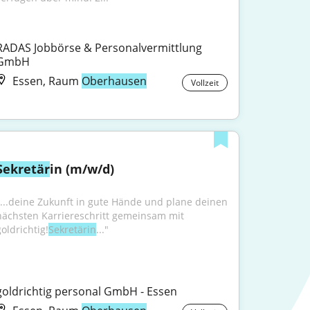
RADAS Jobbörse & Personalvermittlung 
GmbH
Essen, Raum
Oberhausen
Vollzeit
Sekretär
in (m/w/d)
"...deine Zukunft in gute Hände und plane deinen 
nächsten Karriereschritt gemeinsam mit 
oldrichtig!
Sekretärin
..."
goldrichtig personal GmbH - Essen