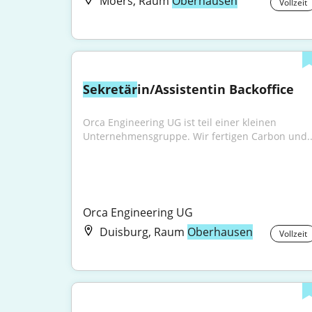
Moers, Raum
Oberhausen
Vollzeit
Sekretär
in/Assistentin Backoffice
Orca Engineering UG ist teil einer kleinen 
Unternehmensgruppe. Wir fertigen Carbon und..
Orca Engineering UG
Duisburg, Raum
Oberhausen
Vollzeit