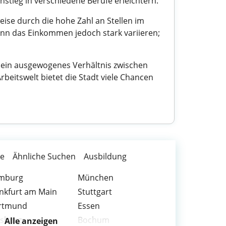
stieg in verschiedene Berufe erleichtern.
ise durch die hohe Zahl an Stellen im
ann das Einkommen jedoch stark variieren;
e ein ausgewogenes Verhältnis zwischen
beitswelt bietet die Stadt viele Chancen
te
Ähnliche Suchen
Ausbildung
mburg
München
nkfurt am Main
Stuttgart
rtmund
Essen
isburg
Bochum
Alle anzeigen