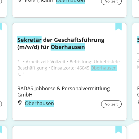
Essen, Raum
Oberhausen
Vollzeit
Sekretär
 der Geschäftsführung 
(m/w/d) für 
Oberhausen
.
"...• Arbeitszeit: Vollzeit • Befristung: Unbefristete 
Beschäftigung • Einsatzorte: 46045 
Oberhausen
•..."
RADAS Jobbörse & Personalvermittlung 
GmbH
Oberhausen
Vollzeit