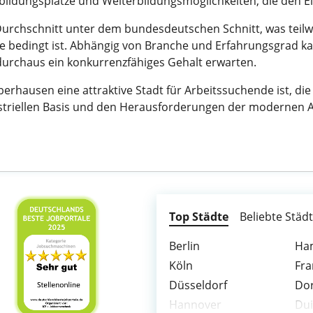
bildungsplätze und Weiterbildungsmöglichkeiten, die den Ein
urchschnitt unter dem bundesdeutschen Schnitt, was teilwe
rie bedingt ist. Abhängig von Branche und Erfahrungsgrad k
durchaus ein konkurrenzfähiges Gehalt erwarten.
rhausen eine attraktive Stadt für Arbeitssuchende ist, di
dustriellen Basis und den Herausforderungen der modernen Ar
Top Städte
Beliebte Städ
Berlin
Ha
Köln
Fra
Düsseldorf
Do
Hannover
Du