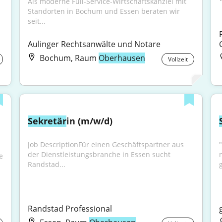
Als moderne Full-Service-Wirtschaftskanzlei mit 
Standorten in Bochum und Essen beraten wir 
seit...
Aulinger Rechtsanwälte und Notare
Bochum, Raum
Oberhausen
Vollzeit
Sekretär
in (m/w/d)
Job DescriptionFür einen Geschäftspartner aus 
der Dienstleistungsbranche in Essen sucht 
 
Randstad...
g
Randstad Professional