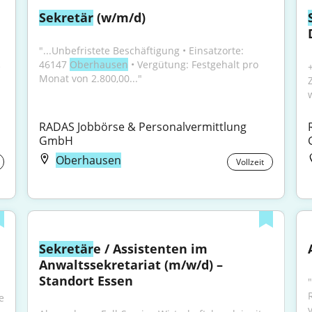
Sekretär
 (w/m/d)
"...Unbefristete Beschäftigung • Einsatzorte: 
46147 
Oberhausen
 • Vergütung: Festgehalt pro 
 
Monat von 2.800,00..."
RADAS Jobbörse & Personalvermittlung 
GmbH
Oberhausen
Vollzeit
Sekretär
e / Assistenten im 
Anwaltssekretariat (m/w/d) – 
Standort Essen
 