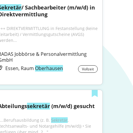
Sekretär
/ Sachbearbeiter (m/w/d) in 
Direktvermittlung
+++ DIREKTVERMITTLUNG in Festanstellung (keine 
Zeitarbeit) / Vermittlungsgutscheine (AVGS) 
werden...
RADAS Jobbörse & Personalvermittlung 
GmbH
Essen, Raum
Oberhausen
Vollzeit
Abteilungs
sekretär
 (m/w/d) gesucht
"...Berufsausbildung (z. B. 
Sekretär
, 
Rechtsanwalts- und Notargehilfe (m/w/d)) • Sie 
verfügen über mind. 2..."