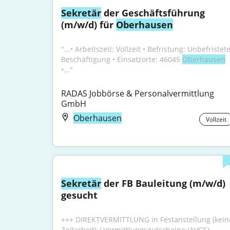
Sekretär
 der Geschäftsführung 
(m/w/d) für 
Oberhausen
"...• Arbeitszeit: Vollzeit • Befristung: Unbefristete
Beschäftigung • Einsatzorte: 46045 
Oberhausen
•..."
RADAS Jobbörse & Personalvermittlung 
GmbH
Oberhausen
Vollzeit
Sekretär
 der FB Bauleitung (m/w/d) 
gesucht
+++ DIREKTVERMITTLUNG in Festanstellung (keine
Zeitarbeit) / Vermittlungsgutscheine (AVGS) 