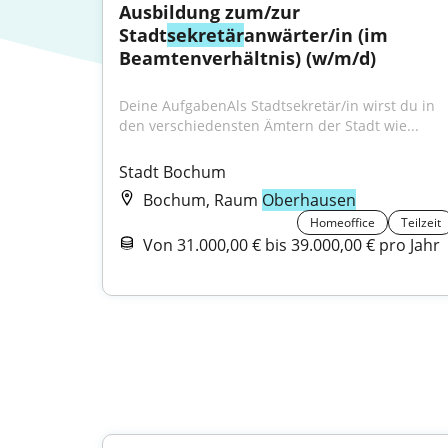
Ausbildung zum/zur 
Stadt
sekretär
anwärter/in (im 
Beamtenverhältnis) (w/m/d)
Deine AufgabenAls Stadtsekretär/in wirst du in 
den verschiedensten Ämtern der Stadt wie...
Stadt Bochum
Bochum, Raum
Oberhausen
Homeoffice
Teilzeit
Von 31.000,00 € bis 39.000,00 € pro Jahr