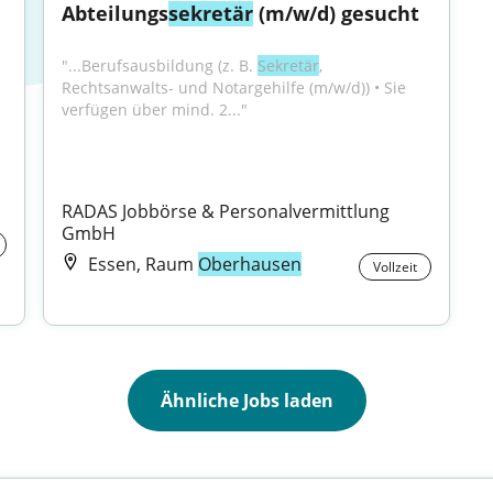
Abteilungs
sekretär
 (m/w/d) gesucht
"...Berufsausbildung (z. B. 
Sekretär
, 
Rechtsanwalts- und Notargehilfe (m/w/d)) • Sie 
verfügen über mind. 2..."
RADAS Jobbörse & Personalvermittlung 
GmbH
Essen, Raum
Oberhausen
Vollzeit
Ähnliche Jobs laden