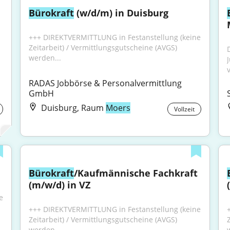
Bürokraft
 (w/d/m) in Duisburg
+++ DIREKTVERMITTLUNG in Festanstellung (keine 
Zeitarbeit) / Vermittlungsgutscheine (AVGS) 
werden...
v
RADAS Jobbörse & Personalvermittlung 
GmbH
Duisburg, Raum
Moers
Vollzeit
Bürokraft
/Kaufmännische Fachkraft 
(m/w/d) in VZ
 
+++ DIREKTVERMITTLUNG in Festanstellung (keine 
Zeitarbeit) / Vermittlungsgutscheine (AVGS) 
werden...