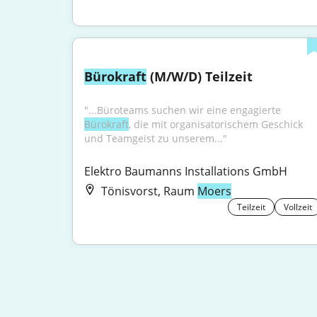
Bürokraft
 (M/W/D) Teilzeit
"...Büroteams suchen wir eine engagierte 
Bürokraft
, die mit organisatorischem Geschick 
und Teamgeist zu unserem..."
Elektro Baumanns Installations GmbH
Tönisvorst, Raum
Moers
Teilzeit
Vollzeit