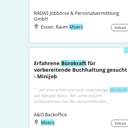
RADAS Jobbörse & Personalvermittlung 
GmbH
Essen, Raum
Moers
Vollzeit
Erfahrene 
Bürokraft
 für 
vorbereitende Buchhaltung gesucht 
- Minijob
"...wir eine erfahrene und zuverlässige 
Bürokraft
auf Minijob-Basis. Wir unterstützen 
Unternehmen bei der vorbereitenden..."
A&O Backoffice
Moers
Vollzeit