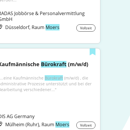
RADAS Jobbörse & Personalvermittlung 
GmbH
Düsseldorf, Raum
Moers
Vollzeit
Kaufmännische 
Bürokraft
 (m/w/d)
"...eine Kaufmännische 
Bürokraft
 (m/w/d) , die 
administrative Prozesse unterstützt und bei der 
Bearbeitung verschiedener..."
DIS AG Germany
Mülheim (Ruhr), Raum
Moers
Vollzeit