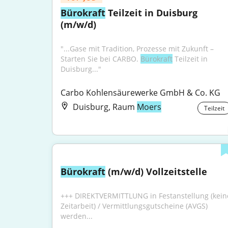
Bürokraft
 Teilzeit in Duisburg 
(m/w/d)
"...Gase mit Tradition, Prozesse mit Zukunft – 
Starten Sie bei CARBO. 
Bürokraft
 Teilzeit in 
Duisburg..."
Carbo Kohlensäurewerke GmbH & Co. KG
Duisburg, Raum
Moers
Teilzeit
Bürokraft
 (m/w/d) Vollzeitstelle
+++ DIREKTVERMITTLUNG in Festanstellung (keine
Zeitarbeit) / Vermittlungsgutscheine (AVGS) 
werden...