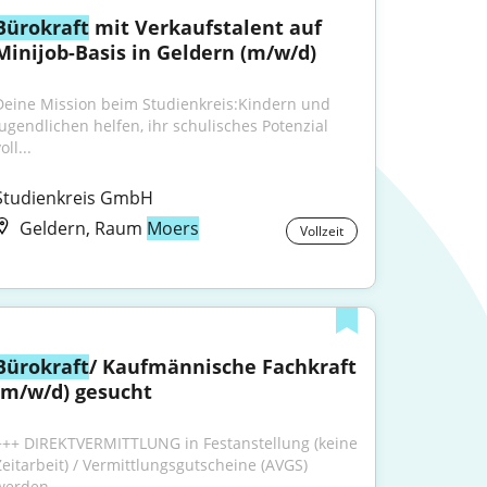
Bürokraft
 mit Verkaufstalent auf 
Minijob-Basis in Geldern (m/w/d)
Deine Mission beim Studienkreis:Kindern und 
Jugendlichen helfen, ihr schulisches Potenzial 
oll...
Studienkreis GmbH
Geldern, Raum
Moers
Vollzeit
Bürokraft
/ Kaufmännische Fachkraft 
(m/w/d) gesucht
+++ DIREKTVERMITTLUNG in Festanstellung (keine 
Zeitarbeit) / Vermittlungsgutscheine (AVGS) 
werden...