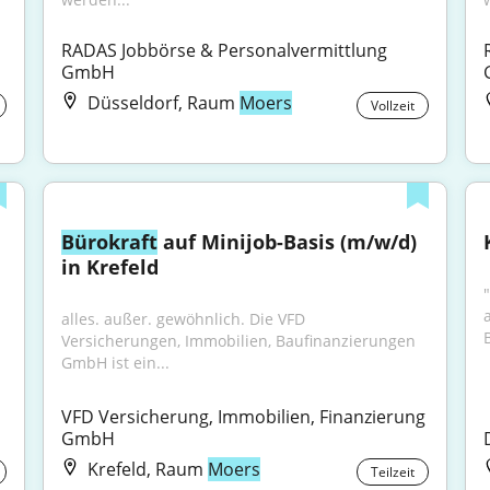
RADAS Jobbörse & Personalvermittlung 
GmbH
Düsseldorf, Raum
Moers
Vollzeit
Bürokraft
 auf Minijob-Basis (m/w/d) 
in Krefeld
alles. außer. gewöhnlich. Die VFD 
Versicherungen, Immobilien, Baufinanzierungen 
GmbH ist ein...
VFD Versicherung, Immobilien, Finanzierung 
GmbH
Krefeld, Raum
Moers
Teilzeit