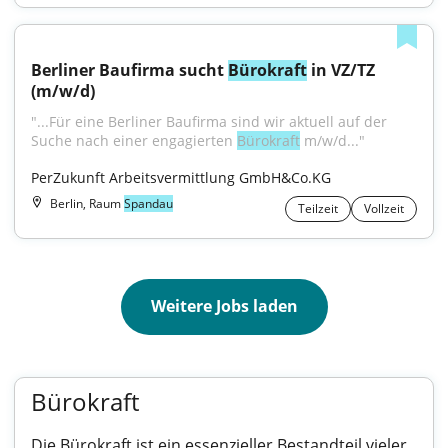
Berliner Baufirma sucht 
Bürokraft
 in VZ/TZ 
(m/w/d)
"...Für eine Berliner Baufirma sind wir aktuell auf der 
Suche nach einer engagierten 
Bürokraft
 m/w/d..."
PerZukunft Arbeitsvermittlung GmbH&Co.KG
Berlin, Raum
Spandau
Teilzeit
Vollzeit
Weitere Jobs laden
Bürokraft
Die Bürokraft ist ein essenzieller Bestandteil vieler