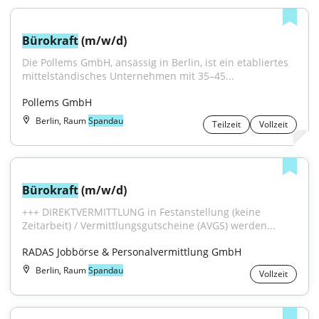
Bürokraft
 (m/w/d)
Die Pollems GmbH, ansässig in Berlin, ist ein etabliertes 
mittelständisches Unternehmen mit 35–45...
Pollems GmbH
Berlin, Raum
Spandau
Teilzeit
Vollzeit
Bürokraft
 (m/w/d)
+++ DIREKTVERMITTLUNG in Festanstellung (keine 
Zeitarbeit) / Vermittlungsgutscheine (AVGS) werden...
RADAS Jobbörse & Personalvermittlung GmbH
Berlin, Raum
Spandau
Vollzeit