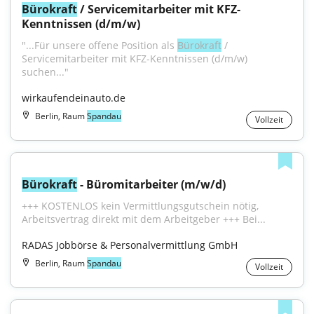
Bürokraft
 / Servicemitarbeiter mit KFZ-
Kenntnissen (d/m/w)
"...Für unsere offene Position als 
Bürokraft
 / 
Servicemitarbeiter mit KFZ-Kenntnissen (d/m/w) 
suchen..."
wirkaufendeinauto.de
Berlin, Raum
Spandau
Vollzeit
Bürokraft
 - Büromitarbeiter (m/w/d)
+++ KOSTENLOS kein Vermittlungsgutschein nötig, 
Arbeitsvertrag direkt mit dem Arbeitgeber +++ Bei...
RADAS Jobbörse & Personalvermittlung GmbH
Berlin, Raum
Spandau
Vollzeit