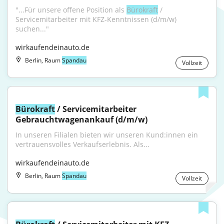
"...Für unsere offene Position als 
Bürokraft
 / 
Servicemitarbeiter mit KFZ-Kenntnissen (d/m/w) 
suchen..."
wirkaufendeinauto.de
Berlin, Raum
Spandau
Vollzeit
Bürokraft
 / Servicemitarbeiter 
Gebrauchtwagenankauf (d/m/w)
In unseren Filialen bieten wir unseren Kund:innen ein 
vertrauensvolles Verkaufserlebnis. Als...
wirkaufendeinauto.de
Berlin, Raum
Spandau
Vollzeit