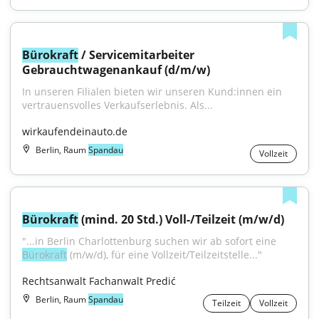
Bürokraft
 / Servicemitarbeiter 
Gebrauchtwagenankauf (d/m/w)
In unseren Filialen bieten wir unseren Kund:innen ein 
vertrauensvolles Verkaufserlebnis. Als...
wirkaufendeinauto.de
Berlin, Raum
Spandau
Vollzeit
Bürokraft
 (mind. 20 Std.) Voll-/Teilzeit (m/w/d)
"...in Berlin Charlottenburg suchen wir ab sofort eine 
Bürokraft
 (m/w/d), für eine Vollzeit/Teilzeitstelle..."
Rechtsanwalt Fachanwalt Predić
Berlin, Raum
Spandau
Teilzeit
Vollzeit