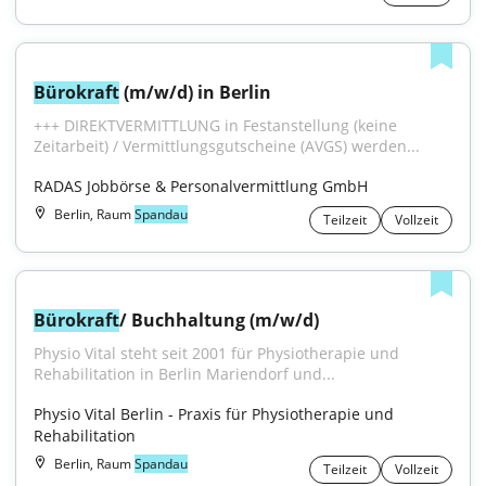
Bürokraft
 (m/w/d) in Berlin
+++ DIREKTVERMITTLUNG in Festanstellung (keine 
Zeitarbeit) / Vermittlungsgutscheine (AVGS) werden...
RADAS Jobbörse & Personalvermittlung GmbH
Berlin, Raum
Spandau
Teilzeit
Vollzeit
Bürokraft
/ Buchhaltung (m/w/d)
Physio Vital steht seit 2001 für Physiotherapie und 
Rehabilitation in Berlin Mariendorf und...
Physio Vital Berlin - Praxis für Physiotherapie und 
Rehabilitation
Berlin, Raum
Spandau
Teilzeit
Vollzeit