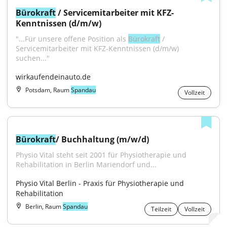
Bürokraft
 / Servicemitarbeiter mit KFZ-
Kenntnissen (d/m/w)
"...Für unsere offene Position als 
Bürokraft
 / 
Servicemitarbeiter mit KFZ-Kenntnissen (d/m/w) 
suchen..."
wirkaufendeinauto.de
Potsdam, Raum
Spandau
Vollzeit
Bürokraft
/ Buchhaltung (m/w/d)
Physio Vital steht seit 2001 für Physiotherapie und 
Rehabilitation in Berlin Mariendorf und...
Physio Vital Berlin - Praxis für Physiotherapie und 
Rehabilitation
Berlin, Raum
Spandau
Teilzeit
Vollzeit