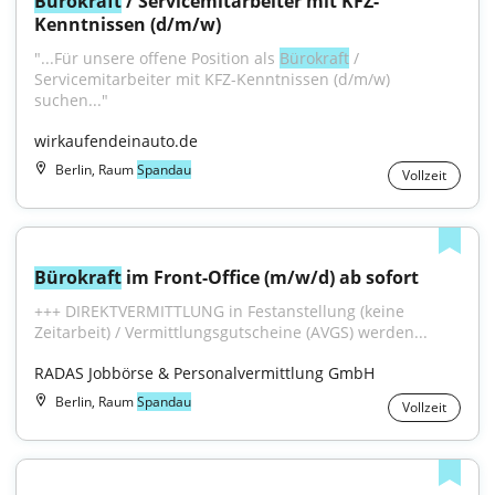
Bürokraft
 / Servicemitarbeiter mit KFZ-
Kenntnissen (d/m/w)
"...Für unsere offene Position als 
Bürokraft
 / 
Servicemitarbeiter mit KFZ-Kenntnissen (d/m/w) 
suchen..."
wirkaufendeinauto.de
Berlin, Raum
Spandau
Vollzeit
Bürokraft
 im Front-Office (m/w/d) ab sofort
+++ DIREKTVERMITTLUNG in Festanstellung (keine 
Zeitarbeit) / Vermittlungsgutscheine (AVGS) werden...
RADAS Jobbörse & Personalvermittlung GmbH
Berlin, Raum
Spandau
Vollzeit