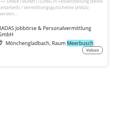
+++ DIREKTVERMITTLUNG in Festanstellung (keine 
Zeitarbeit) / Vermittlungsgutscheine (AVGS) 
werden...
RADAS Jobbörse & Personalvermittlung 
GmbH
Mönchengladbach, Raum
Meerbusch
Vollzeit