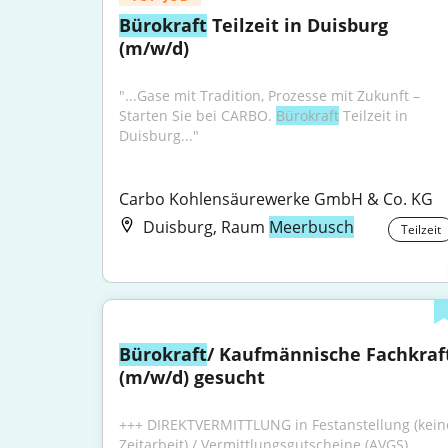
Bürokraft
 Teilzeit in Duisburg 
(m/w/d)
"...Gase mit Tradition, Prozesse mit Zukunft – 
Starten Sie bei CARBO. 
Bürokraft
 Teilzeit in 
Duisburg..."
Carbo Kohlensäurewerke GmbH & Co. KG
Duisburg, Raum
Meerbusch
Teilzeit
Bürokraft
/ Kaufmännische Fachkraft
(m/w/d) gesucht
+++ DIREKTVERMITTLUNG in Festanstellung (keine
Zeitarbeit) / Vermittlungsgutscheine (AVGS) 