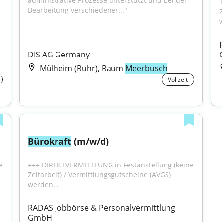
administrative Prozesse unterstützt und bei der 
Bearbeitung verschiedener..."
DIS AG Germany
Mülheim (Ruhr), Raum
Meerbusch
Vollzeit
Bürokraft
 (m/w/d)
 
+++ DIREKTVERMITTLUNG in Festanstellung (keine 
Zeitarbeit) / Vermittlungsgutscheine (AVGS) 
werden...
RADAS Jobbörse & Personalvermittlung 
GmbH