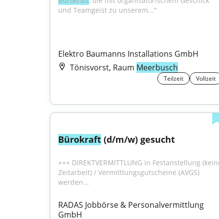
Bürokraft
, die mit organisatorischem Geschick 
und Teamgeist zu unserem..."
Elektro Baumanns Installations GmbH
Tönisvorst, Raum
Meerbusch
Teilzeit
Vollzeit
Bürokraft
 (d/m/w) gesucht
+++ DIREKTVERMITTLUNG in Festanstellung (keine
Zeitarbeit) / Vermittlungsgutscheine (AVGS) 
werden...
RADAS Jobbörse & Personalvermittlung 
GmbH