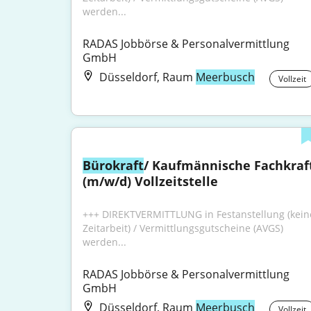
werden...
RADAS Jobbörse & Personalvermittlung 
GmbH
Düsseldorf, Raum
Meerbusch
Vollzeit
Bürokraft
/ Kaufmännische Fachkraft
(m/w/d) Vollzeitstelle
+++ DIREKTVERMITTLUNG in Festanstellung (keine
Zeitarbeit) / Vermittlungsgutscheine (AVGS) 
werden...
RADAS Jobbörse & Personalvermittlung 
GmbH
Düsseldorf, Raum
Meerbusch
Vollzeit