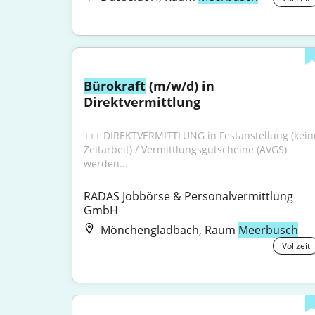
Bürokraft
 (m/w/d) in 
Direktvermittlung
+++ DIREKTVERMITTLUNG in Festanstellung (keine
Zeitarbeit) / Vermittlungsgutscheine (AVGS) 
werden...
RADAS Jobbörse & Personalvermittlung 
GmbH
Mönchengladbach, Raum
Meerbusch
Vollzeit