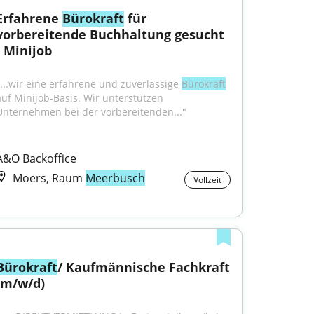
Erfahrene 
Bürokraft
 für 
vorbereitende Buchhaltung gesucht 
- Minijob
"...wir eine erfahrene und zuverlässige 
Bürokraft
auf Minijob-Basis. Wir unterstützen 
Unternehmen bei der vorbereitenden..."
A&O Backoffice
Moers, Raum
Meerbusch
Vollzeit
Bürokraft
/ Kaufmännische Fachkraft 
(m/w/d)