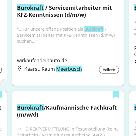
Bürokraft
 / Servicemitarbeiter mit 
KFZ-Kenntnissen (d/m/w)
"...Für unsere offene Position als 
Bürokraft
 / 
Servicemitarbeiter mit KFZ-Kenntnissen (d/m/w) 
suchen..."
wirkaufendeinauto.de
Kaarst, Raum
Meerbusch
Vollzeit
 
Bürokraft
/Kaufmännische Fachkraft 
(m/w/d)
 
+++ DIREKTVERMITTLUNG in Festanstellung (keine 
Zeitarbeit) / Vermittlungsgutscheine (AVGS) 