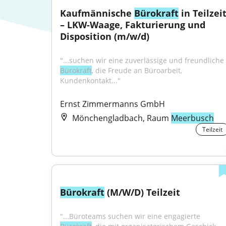
Kaufmännische 
Bürokraft
 in Teilzeit
– LKW-Waage, Fakturierung und 
Disposition (m/w/d)
"...suchen wir eine zuverlässige und freundliche 
Bürokraft
, die Freude an Büroarbeit, 
Kundenkontakt..."
Ernst Zimmermanns GmbH
Mönchengladbach, Raum
Meerbusch
Teilzeit
Bürokraft
 (M/W/D) Teilzeit
"...Büroteams suchen wir eine engagierte 