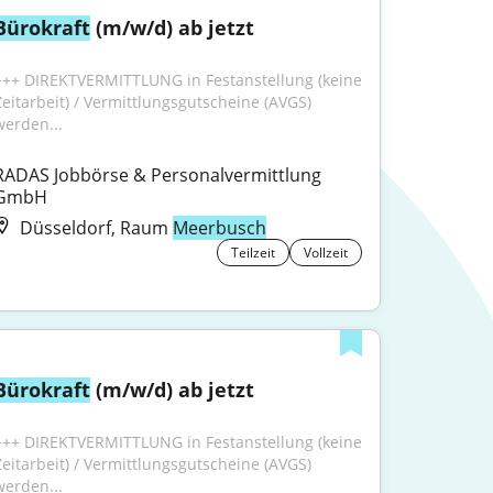
Bürokraft
 (m/w/d) ab jetzt
+++ DIREKTVERMITTLUNG in Festanstellung (keine 
Zeitarbeit) / Vermittlungsgutscheine (AVGS) 
werden...
RADAS Jobbörse & Personalvermittlung 
GmbH
Düsseldorf, Raum
Meerbusch
Teilzeit
Vollzeit
Bürokraft
 (m/w/d) ab jetzt
+++ DIREKTVERMITTLUNG in Festanstellung (keine 
Zeitarbeit) / Vermittlungsgutscheine (AVGS) 
werden...