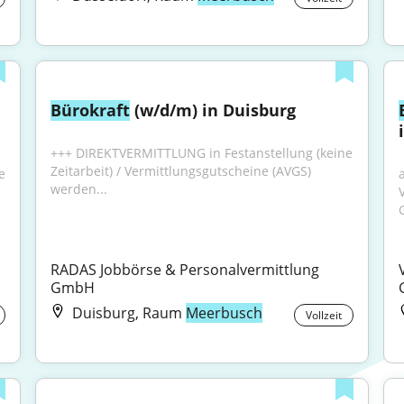
Bürokraft
 (w/d/m) in Duisburg
+++ DIREKTVERMITTLUNG in Festanstellung (keine 
Zeitarbeit) / Vermittlungsgutscheine (AVGS) 
 
werden...
RADAS Jobbörse & Personalvermittlung 
GmbH
Duisburg, Raum
Meerbusch
Vollzeit