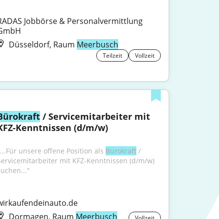
RADAS Jobbörse & Personalvermittlung 
GmbH
Düsseldorf, Raum
Meerbusch
Teilzeit
Vollzeit
Bürokraft
 / Servicemitarbeiter mit 
KFZ-Kenntnissen (d/m/w)
...Für unsere offene Position als 
Bürokraft
 / 
Servicemitarbeiter mit KFZ-Kenntnissen (d/m/w) 
suchen..."
wirkaufendeinauto.de
Dormagen, Raum
Meerbusch
Vollzeit