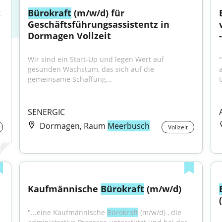
 
Bürokraft
 (m/w/d) für 
Geschäftsführungsassistentz in 
Dormagen Vollzeit
Wir sind ein Start-Up und legen Wert auf 
gesunden Wachstum, das sich auf die 
gemeinsame Schaffung...
SENERGIC
Dormagen, Raum
Meerbusch
Vollzeit
Kaufmännische 
Bürokraft
 (m/w/d)
"...eine Kaufmännische 
Bürokraft
 (m/w/d) , die 