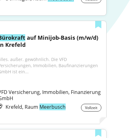
Bürokraft
 auf Minijob-Basis (m/w/d) 
in Krefeld
alles. außer. gewöhnlich. Die VFD 
Versicherungen, Immobilien, Baufinanzierungen 
GmbH ist ein...
VFD Versicherung, Immobilien, Finanzierung 
GmbH
Krefeld, Raum
Meerbusch
Vollzeit