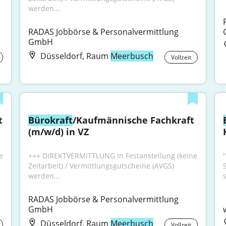
werden...
RADAS Jobbörse & Personalvermittlung 
GmbH
Düsseldorf, Raum
Meerbusch
Vollzeit
 
Bürokraft
/Kaufmännische Fachkraft 
(m/w/d) in VZ
 
+++ DIREKTVERMITTLUNG in Festanstellung (keine 
"
Zeitarbeit) / Vermittlungsgutscheine (AVGS) 
werden...
RADAS Jobbörse & Personalvermittlung 
GmbH
Düsseldorf, Raum
Meerbusch
Vollzeit