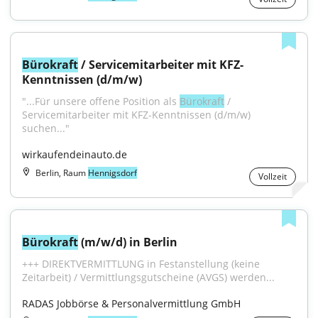
Bürokraft
 / Servicemitarbeiter mit KFZ-
Kenntnissen (d/m/w)
"...Für unsere offene Position als 
Bürokraft
 / 
Servicemitarbeiter mit KFZ-Kenntnissen (d/m/w) 
suchen..."
wirkaufendeinauto.de
Berlin, Raum
Hennigsdorf
Vollzeit
Bürokraft
 (m/w/d) in Berlin
+++ DIREKTVERMITTLUNG in Festanstellung (keine 
Zeitarbeit) / Vermittlungsgutscheine (AVGS) werden...
RADAS Jobbörse & Personalvermittlung GmbH