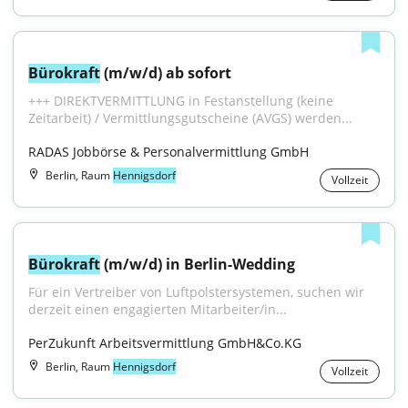
Bürokraft
 (m/w/d) ab sofort
+++ DIREKTVERMITTLUNG in Festanstellung (keine 
Zeitarbeit) / Vermittlungsgutscheine (AVGS) werden...
RADAS Jobbörse & Personalvermittlung GmbH
Berlin, Raum
Hennigsdorf
Vollzeit
Bürokraft
 (m/w/d) in Berlin-Wedding
Für ein Vertreiber von Luftpolster­systemen, suchen wir 
derzeit einen engagierten Mitarbeiter/in...
PerZukunft Arbeitsvermittlung GmbH&Co.KG
Berlin, Raum
Hennigsdorf
Vollzeit