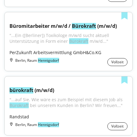
Büromitarbeiter m/w/d / 
Bürokraft
 (m/w/d)
"...Ein ([Berliner]) Toxikologe m/w/d sucht aktuell 
Unterstützung in Form einer 
Bürokraft
 m/w/d..."
PerZukunft Arbeitsvermittlung GmbH&Co.KG
Berlin, Raum
Hennigsdorf
Vollzeit
bürokraft
 (m/w/d)
"...auf Sie. Wie wäre es zum Beispiel mit diesem Job als 
Bürokraft
 bei unserem Kunden in Berlin? Wir freuen..."
Randstad
Berlin, Raum
Hennigsdorf
Vollzeit