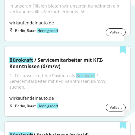
In unseren Filialen bieten wir unseren Kund:innen ein 
vertrauensvolles Verkaufserlebnis. Als...
wirkaufendeinauto.de
Berlin, Raum
Hennigsdorf
Vollzeit
Bürokraft
 / Servicemitarbeiter mit KFZ-
Kenntnissen (d/m/w)
"...Für unsere offene Position als 
Bürokraft
 / 
Servicemitarbeiter mit KFZ-Kenntnissen (d/m/w) 
suchen..."
wirkaufendeinauto.de
Berlin, Raum
Hennigsdorf
Vollzeit