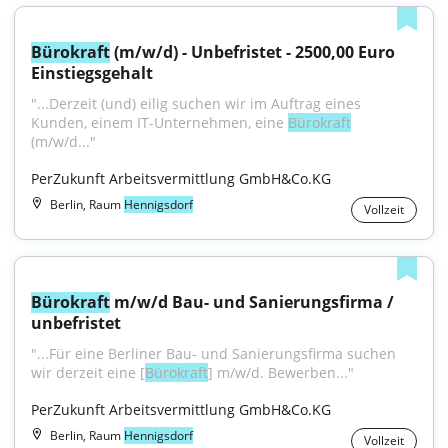
Bürokraft
 (m/w/d) - Unbefristet - 2500,00 Euro 
Einstiegsgehalt
"...Derzeit (und) eilig suchen wir im Auftrag eines 
Kunden, einem IT-Unternehmen, eine 
Bürokraft
(m/w/d..."
PerZukunft Arbeitsvermittlung GmbH&Co.KG
Berlin, Raum
Hennigsdorf
Vollzeit
Bürokraft
 m/w/d Bau- und Sanierungsfirma / 
unbefristet
"...Für eine Berliner Bau- und Sanierungsfirma suchen 
wir derzeit eine [
Bürokraft
] m/w/d. Bewerben..."
PerZukunft Arbeitsvermittlung GmbH&Co.KG
Berlin, Raum
Hennigsdorf
Vollzeit