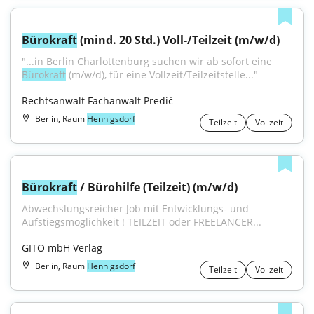
Bürokraft
 (mind. 20 Std.) Voll-/Teilzeit (m/w/d)
"...in Berlin Charlottenburg suchen wir ab sofort eine 
Bürokraft
 (m/w/d), für eine Vollzeit/Teilzeitstelle..."
Rechtsanwalt Fachanwalt Predić
Berlin, Raum
Hennigsdorf
Teilzeit
Vollzeit
Bürokraft
 / Bürohilfe (Teilzeit) (m/w/d)
Abwechslungsreicher Job mit Entwicklungs- und 
Aufstiegsmöglichkeit ! TEILZEIT oder FREELANCER...
GITO mbH Verlag
Berlin, Raum
Hennigsdorf
Teilzeit
Vollzeit