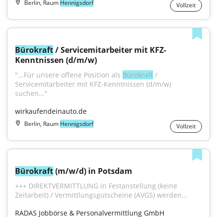
Berlin, Raum
Hennigsdorf
Vollzeit
Bürokraft
 / Servicemitarbeiter mit KFZ-
Kenntnissen (d/m/w)
"...Für unsere offene Position als 
Bürokraft
 / 
Servicemitarbeiter mit KFZ-Kenntnissen (d/m/w) 
suchen..."
wirkaufendeinauto.de
Berlin, Raum
Hennigsdorf
Vollzeit
Bürokraft
 (m/w/d) in Potsdam
+++ DIREKTVERMITTLUNG in Festanstellung (keine 
Zeitarbeit) / Vermittlungsgutscheine (AVGS) werden...
RADAS Jobbörse & Personalvermittlung GmbH