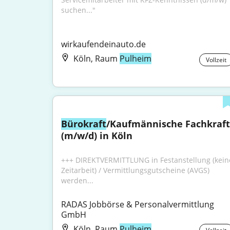
suchen..."
wirkaufendeinauto.de
Köln, Raum
Pulheim
Vollzeit
Bürokraft
/Kaufmännische Fachkraft 
(m/w/d) in Köln
+++ DIREKTVERMITTLUNG in Festanstellung (keine
Zeitarbeit) / Vermittlungsgutscheine (AVGS) 
werden...
RADAS Jobbörse & Personalvermittlung 
GmbH
Köln, Raum
Pulheim