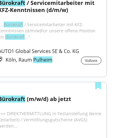
Bürokraft
 / Servicemitarbeiter mit 
KFZ-Kenntnissen (d/m/w)
...
Bürokraft
 / Servicemitarbeiter mit KFZ-
Kenntnissen (d/m/w)Für unsere offene Position 
ls 
Bürokraft
..."
AUTO1 Global Services SE & Co. KG
Köln, Raum
Pulheim
Vollzeit
Bürokraft
 (m/w/d) ab jetzt
+++ DIREKTVERMITTLUNG in Festanstellung (keine 
Zeitarbeit) / Vermittlungsgutscheine (AVGS) 
werden...