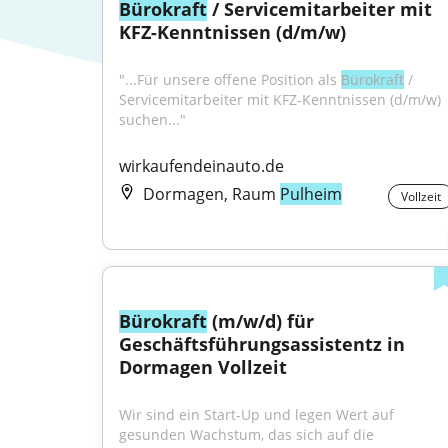
Bürokraft
 / Servicemitarbeiter mit 
KFZ-Kenntnissen (d/m/w)
"...Für unsere offene Position als 
Bürokraft
 / 
Servicemitarbeiter mit KFZ-Kenntnissen (d/m/w) 
suchen..."
wirkaufendeinauto.de
Dormagen, Raum
Pulheim
Vollzeit
Bürokraft
 (m/w/d) für 
Geschäftsführungsassistentz in 
Dormagen Vollzeit
Wir sind ein Start-Up und legen Wert auf 
gesunden Wachstum, das sich auf die 