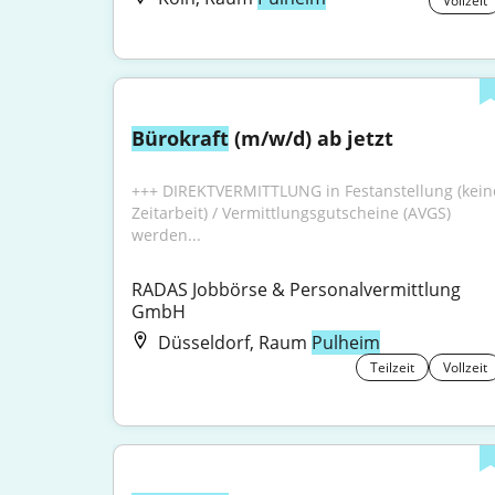
Vollzeit
Bürokraft
 (m/w/d) ab jetzt
+++ DIREKTVERMITTLUNG in Festanstellung (keine
Zeitarbeit) / Vermittlungsgutscheine (AVGS) 
werden...
RADAS Jobbörse & Personalvermittlung 
GmbH
Düsseldorf, Raum
Pulheim
Teilzeit
Vollzeit