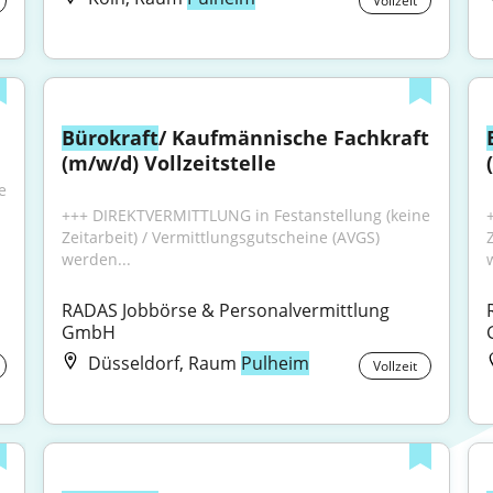
Vollzeit
Bürokraft
/ Kaufmännische Fachkraft 
(m/w/d) Vollzeitstelle
 
+++ DIREKTVERMITTLUNG in Festanstellung (keine 
Zeitarbeit) / Vermittlungsgutscheine (AVGS) 
werden...
RADAS Jobbörse & Personalvermittlung 
GmbH
Düsseldorf, Raum
Pulheim
Vollzeit