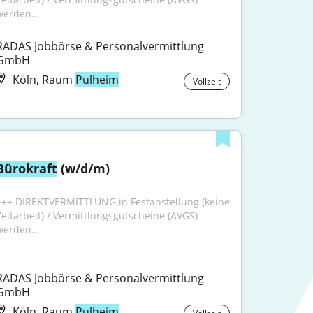
werden...
RADAS Jobbörse & Personalvermittlung 
GmbH
Köln, Raum
Pulheim
Vollzeit
Bürokraft
 (w/d/m)
+++ DIREKTVERMITTLUNG in Festanstellung (keine 
Zeitarbeit) / Vermittlungsgutscheine (AVGS) 
werden...
RADAS Jobbörse & Personalvermittlung 
GmbH
Köln, Raum
Pulheim