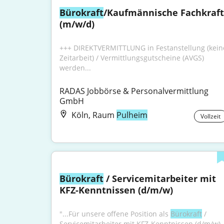
Bürokraft
/Kaufmännische Fachkraft 
(m/w/d)
+++ DIREKTVERMITTLUNG in Festanstellung (keine
Zeitarbeit) / Vermittlungsgutscheine (AVGS) 
werden...
RADAS Jobbörse & Personalvermittlung 
GmbH
Köln, Raum
Pulheim
Vollzeit
Bürokraft
 / Servicemitarbeiter mit 
KFZ-Kenntnissen (d/m/w)
"...Für unsere offene Position als 
Bürokraft
 / 
Servicemitarbeiter mit KFZ-Kenntnissen (d/m/w) 