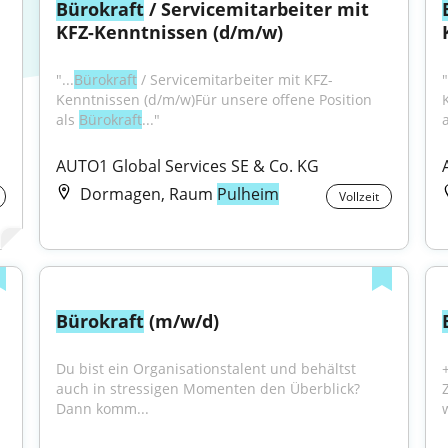
Bürokraft
 / Servicemitarbeiter mit 
KFZ-Kenntnissen (d/m/w)
"...
Bürokraft
 / Servicemitarbeiter mit KFZ-
"
Kenntnissen (d/m/w)Für unsere offene Position 
als 
Bürokraft
..."
a
AUTO1 Global Services SE & Co. KG
Dormagen, Raum
Pulheim
Vollzeit
Bürokraft
 (m/w/d)
Du bist ein Organisationstalent und behältst 
auch in stressigen Momenten den Überblick? 
Dann komm...