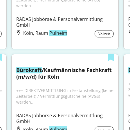
werden...
RADAS Jobbörse & Personalvermittlung 
GmbH
Köln, Raum
Pulheim
Vollzeit
Bürokraft
/Kaufmännische Fachkraft 
(m/w/d) für Köln
 
+++ DIREKTVERMITTLUNG in Festanstellung (keine 
Zeitarbeit) / Vermittlungsgutscheine (AVGS) 
werden...
RADAS Jobbörse & Personalvermittlung 
GmbH
Köln, Raum
Pulheim