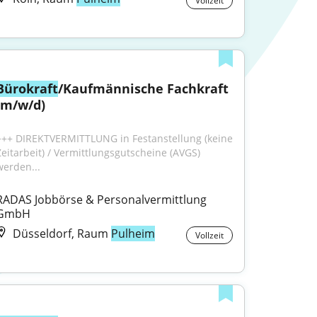
Vollzeit
Bürokraft
/Kaufmännische Fachkraft 
(m/w/d)
+++ DIREKTVERMITTLUNG in Festanstellung (keine 
Zeitarbeit) / Vermittlungsgutscheine (AVGS) 
werden...
RADAS Jobbörse & Personalvermittlung 
GmbH
Düsseldorf, Raum
Pulheim
Vollzeit