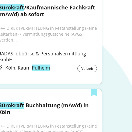
Bürokraft
/Kaufmännische Fachkraft 
(m/w/d) ab sofort
+++ DIREKTVERMITTLUNG in Festanstellung (keine 
Zeitarbeit) / Vermittlungsgutscheine (AVGS) 
werden...
RADAS Jobbörse & Personalvermittlung 
GmbH
Köln, Raum
Pulheim
Vollzeit
Bürokraft
 Buchhaltung (m/w/d) in 
Köln
+++ DIREKTVERMITTLUNG in Festanstellung (keine 
Zeitarbeit) / Vermittlungsgutscheine (AVGS) 