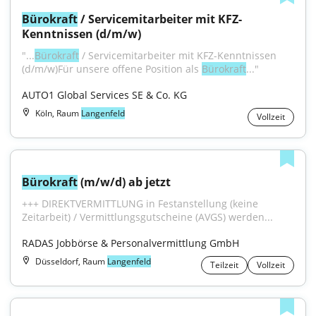
Bürokraft
 / Servicemitarbeiter mit KFZ-
Kenntnissen (d/m/w)
"...
Bürokraft
 / Servicemitarbeiter mit KFZ-Kenntnissen 
(d/m/w)Für unsere offene Position als 
Bürokraft
..."
AUTO1 Global Services SE & Co. KG
Köln, Raum
Langenfeld
Vollzeit
Bürokraft
 (m/w/d) ab jetzt
+++ DIREKTVERMITTLUNG in Festanstellung (keine 
Zeitarbeit) / Vermittlungsgutscheine (AVGS) werden...
RADAS Jobbörse & Personalvermittlung GmbH
Düsseldorf, Raum
Langenfeld
Teilzeit
Vollzeit