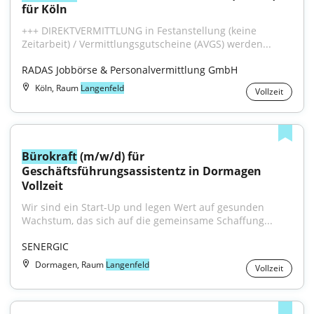
für Köln
+++ DIREKTVERMITTLUNG in Festanstellung (keine 
Zeitarbeit) / Vermittlungsgutscheine (AVGS) werden...
RADAS Jobbörse & Personalvermittlung GmbH
Köln, Raum
Langenfeld
Vollzeit
Bürokraft
 (m/w/d) für 
Geschäftsführungsassistentz in Dormagen 
Vollzeit
Wir sind ein Start-Up und legen Wert auf gesunden 
Wachstum, das sich auf die gemeinsame Schaffung...
SENERGIC
Dormagen, Raum
Langenfeld
Vollzeit