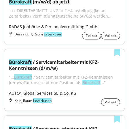
Bürokraft
 (m/w/d) ab jetzt
+++ DIREKTVERMITTLUNG in Festanstellung (keine 
Zeitarbeit) / Vermittlungsgutscheine (AVGS) werden...
RADAS Jobbörse & Personalvermittlung GmbH
Düsseldorf, Raum
Leverkusen
Teilzeit
Vollzeit
Bürokraft
 / Servicemitarbeiter mit KFZ-
Kenntnissen (d/m/w)
"...
Bürokraft
 / Servicemitarbeiter mit KFZ-Kenntnissen 
(d/m/w)Für unsere offene Position als 
Bürokraft
..."
AUTO1 Global Services SE & Co. KG
Köln, Raum
Leverkusen
Vollzeit
Bürokraft
 / Servicemitarbeiter mit KFZ-