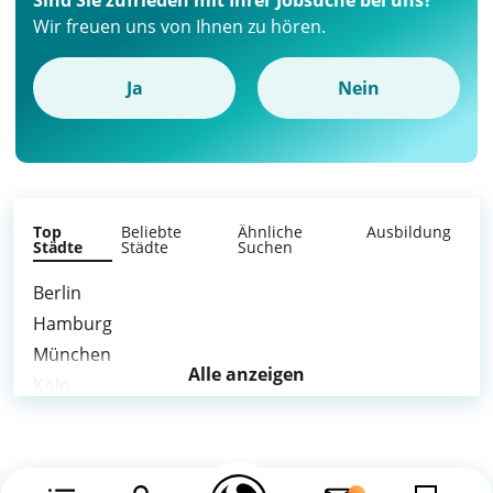
Sind Sie zufrieden mit Ihrer Jobsuche bei uns?
Wir freuen uns von Ihnen zu hören.
Ja
Nein
Top
Beliebte
Ähnliche
Ausbildung
Städte
Städte
Suchen
Berlin
Hamburg
München
Alle anzeigen
Köln
Frankfurt am Main
Düsseldorf
Dortmund