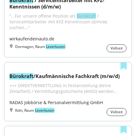
Bürokraft
 / Servicemitarbeiter mit KFZ-
Kenntnissen (d/m/w)
"...Für unsere offene Position als 
Bürokraft
 / 
Servicemitarbeiter mit KFZ-Kenntnissen (d/m/w) 
suchen..."
wirkaufendeinauto.de
Dormagen, Raum
Leverkusen
Vollzeit
Bürokraft
/Kaufmännische Fachkraft (m/w/d)
+++ DIREKTVERMITTLUNG in Festanstellung (keine 
Zeitarbeit) / Vermittlungsgutscheine (AVGS) werden...
RADAS Jobbörse & Personalvermittlung GmbH
Köln, Raum
Leverkusen
Vollzeit