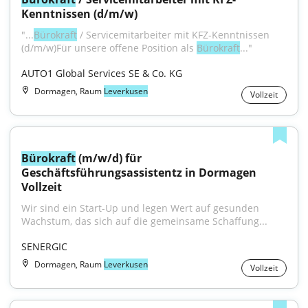
Kenntnissen (d/m/w)
"...
Bürokraft
 / Servicemitarbeiter mit KFZ-Kenntnissen 
(d/m/w)Für unsere offene Position als 
Bürokraft
..."
AUTO1 Global Services SE & Co. KG
Dormagen, Raum
Leverkusen
Vollzeit
Bürokraft
 (m/w/d) für 
Geschäftsführungsassistentz in Dormagen 
Vollzeit
Wir sind ein Start-Up und legen Wert auf gesunden 
Wachstum, das sich auf die gemeinsame Schaffung...
SENERGIC
Dormagen, Raum
Leverkusen
Vollzeit