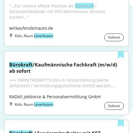
"...Für unsere offene Position als 
Bürokraft
 / 
Servicemitarbeiter mit KFZ-Kenntnissen (d/m/w) 
suchen..."
wirkaufendeinauto.de
Köln, Raum
Leverkusen
Vollzeit
Bürokraft
/Kaufmännische Fachkraft (m/w/d) 
ab sofort
+++ DIREKTVERMITTLUNG in Festanstellung (keine 
Zeitarbeit) / Vermittlungsgutscheine (AVGS) werden...
RADAS Jobbörse & Personalvermittlung GmbH
Köln, Raum
Leverkusen
Vollzeit