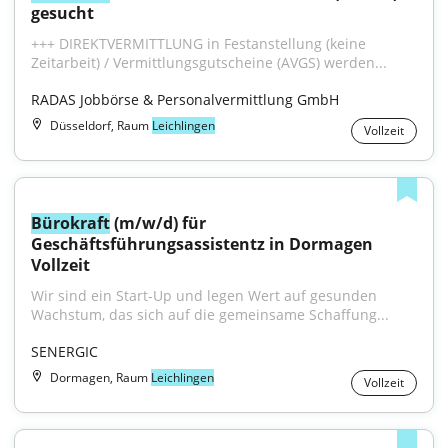
gesucht
+++ DIREKTVERMITTLUNG in Festanstellung (keine 
Zeitarbeit) / Vermittlungsgutscheine (AVGS) werden...
RADAS Jobbörse & Personalvermittlung GmbH
Düsseldorf, Raum
Leichlingen
Vollzeit
Bürokraft
 (m/w/d) für 
Geschäftsführungsassistentz in Dormagen 
Vollzeit
Wir sind ein Start-Up und legen Wert auf gesunden 
Wachstum, das sich auf die gemeinsame Schaffung...
SENERGIC
Dormagen, Raum
Leichlingen
Vollzeit